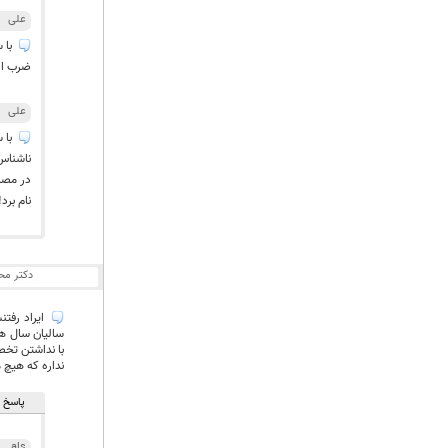
علی
با س
ضرب الم
علی
با س
ناشناس
در مصاح
نام برد!
دکتر مح
ایراد رفتن
سالیان سال هس
با نداشتن تخص
نداره که هیچ
پاسخ ه
als