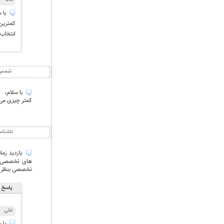
با س
کمترین
انتخاب 
شمس
با سلام،
کمتر چیزی می 
ناشنا
بازدید زما
های تخصصی وب
تخصصی بنظر ن
پاسخ ه
علی
با س