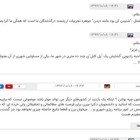
۱۶:۳۱ - ۱۳۹۲/۱۰/۰۸
|
|
لام،
ثل :"شنیدن کی بود مانند دیدن" جوهره تجربیات ارزشمند درگذشتگان ما است که همگی ما آنرا بصو
۱۶:۳۱ - ۱۳۹۲/۱۰/۰۸
|
|
لام،
 عزیز!
به رادیویی گشایش یک "پل کابل"ی چند ده متری در شهر ما، یکی از مسئولین شهری از آن بعنوان ا
؟ ...
مد
|
|
۱۹:۳۳ - ۱۳۹۲/۱۰/۰۸
2
شون چیه بولتن ؟ اینکه یک بازدید از کشورهای دیگر می تواند موثر باشد موضوعی نیست که بیاییم
ت که اساتید و دانشجویان دکترا میرن برای فرصت های مطالعاتی و تحقیقاتی ولی خرده ای که می
ص در امور برنامه ریزی شهری و ... میخوان برن و قطعا نتایج حاصله چیزی نخواهد بود جز گشت 
 مفیدم هست
ا
۱۹:۳۳ - ۱۳۹۲/۱۰/۰۸
|
|