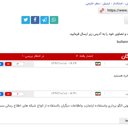
ش
،
استاندار
،
اردبیل
،
سفر خارجی
و تصاویر خود را به آدرس زیر ارسال فرمایید.
bulta
ان
در انتظار بررسی:
۱
انتشار یافته:
۱۶
س
|
|
۱۴:۲۹ - ۱۳۹۲/۱۰/۰۸
3
ره هستید
س
|
|
۱۶:۳۱ - ۱۳۹۲/۱۰/۰۸
2
ی الگو برداری واستفاده ازتجارب واطلاعات دیگران بااستفاده از انواع شبکه های اطلاع رسانی بس
ا