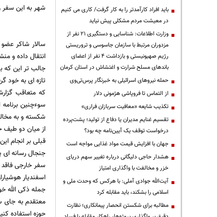
شهر به اين سفر ر
باید افراد کارآمدتر را به کار گرفت/ کاری می کنیم
در معیشت مردم مشکلی پیش نیاید
وزارت اطلاعات: شناسایی و دستگیری ۲۱ نفر از
سالار شاكر عضو 
مزدوران مرتبط با سازمان جاسوسی و تروریستی
انتقال داده و منش
رژیم صهیونیستی و بازداشت ۴ نفر از اعضای
باندهای مسلح شرارت و اغتشاش در استان کرمان
تازه ای به خود گ
حمله نیروهای اسرائیلی به خبرنگار پرس‌تی‌وی
که متعاقب گزارش
از التماس تا فروپاشی هژمونی دلار
سوءچنین برنامه 
تکذیب شایعه «معافیت سربازان فراری»
شکسته و به مخالف
تقسیم غنایم مدیران یا دفاع از تولید؛ پشت‌پرده
از میان دو طیف ح
درخواست توقف یک آیین‌نامه چه بود؟
قبلی بر انجام این
جهان با افزایش قیمت مواد غذایی مواجه است
جنجال رسانه ای پ
هشدار حاجی دلیگانی درباره تغییر سهم دریای
سفر خارجی فاقد 
خزر و مخالفت با واگذاری امتیاز
اسفندیار هوشیاراز
آیت‌الله جوادی آملی: با هرکس که وحدت ملی و
جمله ذکی الله خ
اسلامی را بشکند، باید مقابله کرد
معتقدم به جای سف
مطالبه برای شکستن انحصار پیمانکاری؛ نظارت
حوزه استفاده کنی
دقیق بر واگذاری پروژه‌ها، راهکار مقابله با فساد