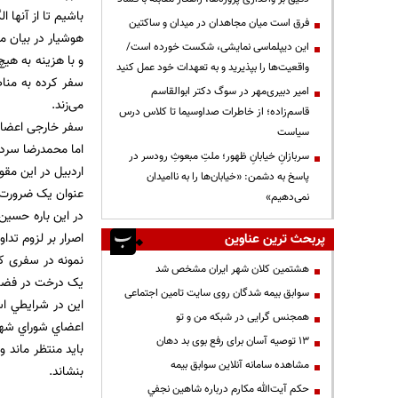
باشیم تا از آنها ال
فرق است میان مجاهدان در میدان و ساکتین
هوشیار در بیان م
این دیپلماسی نمایشی، شکست خورده است/
و با هزینه به هی
واقعیت‌ها را بپذیرید و به تعهدات خود عمل کنید
سفر کرده به منا
امیر دبیری‌مهر در سوگ دکتر ابوالقاسم
می‌زند.
قاسم‌زاده؛ از خاطرات صداوسیما تا کلاس درس
سفر خارجی اعضای
سیاست
اما محمدرضا سردار
سربازانِ خیابانِ ظهور؛ ملتِ مبعوثِ رودسر در
اردبیل در این مق
پاسخ به دشمن: «خیابان‌ها را به ناامیدان
عنوان یک ضرورت ب
نمی‌دهیم»
در این باره حسین
اصرار بر لزوم ت
پربحث ترین عناوین
نمونه در سفری که
هشتمین کلان شهر ایران مشخص شد
یک درخت در فضاها
سوابق بیمه شدگان روی سایت تامین اجتماعی
اين در شرايطي اس
همجنس گرایی در شبکه من و تو
اعضاي شوراي شهر
13 توصیه آسان برای رفع بوی بد دهان
بايد منتظر ماند 
مشاهده سامانه آنلاين سوابق بیمه
بنشاند.
حكم آيت‌الله مكارم درباره شاهين نجفي