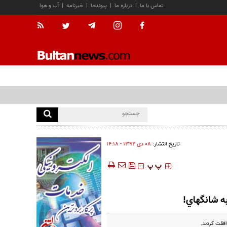
تماس با ما
|
درباره ما
|
پیوندها
|
خبرنامه
|
آب و هوا
تاریخ انتشار:
۰۸ دی ۱۳۹۲ - ۱۴:۱۸
‍‍‍ پ
پ
ه شانگهاي!
فقت كردند.