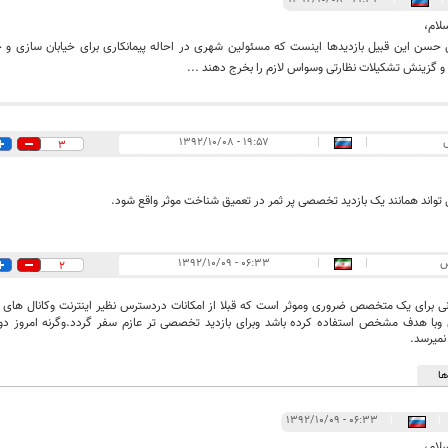
لام،
 حسن این قبیل بازدیدها اینست که مسئولین شهری در احاله پیمانکاری برای خیابان سازی و
و گزینش تشکیلات نظارتی وسواس لازم را بخرج دهند ...
۱۹:۵۷ - ۱۳۹۲/۱۰/۰۸
|
|
3
تواند همانند یک بازدید تخصصی پر ثمر در تعمیق شناخت موثر واقع شود.
س
|
|
۰۶:۳۳ - ۱۳۹۲/۱۰/۰۹
2
نی برای یک متخصص ضروری وموثر است که قبلا از امکانات دردسترس نظیر اینترنت وکانال های تخ
ا هدف مشخص استفاده کرده باشد وبرای بازدید تخصصی تر عازم سفر گردد.وگرنه امروز دو
میرسد.
ا
۰۶:۳۳ - ۱۳۹۲/۱۰/۰۹
|
|
لام،