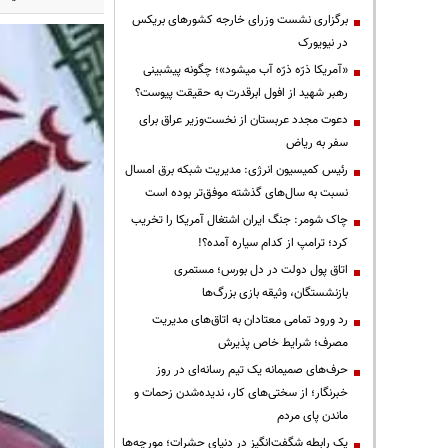
برگزاری نشست وزرای خارجه کشورهای بریکس
در نیویورک
«آمریکا ذرّه ذرّه آب میشود»؛ چگونه پیشبینی
رهبر شهید از افول ابرقدرت به حقیقت پیوست؟
دعوت مجدد عربستان از نخست‌وزیر عراق برای
سفر به ریاض
رئیس کمیسیون انرژی: مدیریت شبکه برق امسال
نسبت به سال‌های گذشته موفق‌تر بوده است
چاک شومر: جنگ ایران اشتغال آمریکا را تخریب
کرد؛ ترامپ از کدام سیاره آمده؟!
اتاق پول دولت در دل بورس؛ مستمری
بازنشستگان، وثیقه بازی بزرگ‌ها
رد ورود تمامی معتادان به اتاق‌های مدیریت
مصرف؛ شرایط خاص پذیرش
حرف‌های صمیمانه یک تیم رسانه‌ای در روز
خبرنگار؛ از سختی‌های کار، ندیده‌شدن زحمات و
ماندن پای مردم
یک رابطه شگفت‌انگیز در دنیای حشرات؛ مورچه‌ها