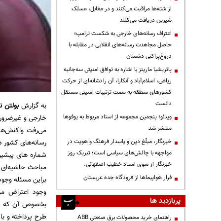
از شته‌ها مراقبت می‌کنند و در مقابل، عسلک
شیرین دریافت می‌کنند
اعتراف رسانه‌های خارجی به شکست ترامپ؛
حاصل مجاهدت رسانه‌های انقلابی در مقابله با
دروغ‌پراکنی دشمنان
پاتریشیا مارینز با اشاره به توافق امنیتی سه‌جانبه
ریاض، اسلام‌آباد و آنکارا، آن را نشانه‌ای از حرکت
کشورهای منطقه به سمت ترتیبات امنیتی مستقل
دانست
به گزارش
بولتن ن
ویدئو؛ پنجمین مجموعه از اسناد مربوط به یوفوها
خارجی و غیرضرور 
منتشر شد
می‌رفت واکنش‌ها
خبرنگار، مبلّغ دین و پاسدار فرهنگ و هویت در
رسانه‌های کشور د
مواجهه با چالش‌های سیاسی است؛ تبریک روز
شماره های پیشین
خبرنگار از سوی استاد خطیب اصفهانی.
مباحث حاشیه‌ای 
فرار هواپیماها از فرودگاه جده عربستان
براین مسئله وجود
وجود اعتراض مر
پربازدید ها
بخصوص آن كه مسئ
طرح پرداخته و با
راهنمای خرید محصولات برق صنعتی ABB