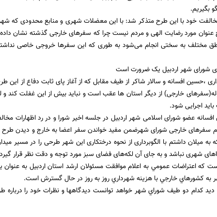
گو بگیریم.
خالفت خود با این طرح متذکر شد: با این معضلات شهری و منابع محدودی که شهردا
چ عنوان مورد رضایت الهی و مردم نیست چرا که سفرهای خارجی گذشته نشان داده که
طق مختلف به سختی انجام می‌شود به طوری که این سفرها خروجی خاصی نداشته
 شورای شهر اردبیل یک ضرورت است
ی ،حسین افسانه و سالار شاکر از طیف مقابل که از آغاز پای ثابت دفاع از این طرح
وله(سفرهای خارجی) از دیگر استان ها عقب است و نباید بیش از این غفلت کند و
اید اجرایی شود.
 افسانه عضو شورای اسلامی شهر اردبیل در جلسه اخیر شورا و در رد اظهارات مخالف
داوم سفرهای خارجی شورای شهرضمن مفید خواندن سفر اعضا به خارج و دیدن طرح
 به میلان داشتم با الگوبرداری از نحوه درختکاری این شهر طرحی را در مسیر میدا
ی شهری نباشد و به جای آن لکه‌های فضای سبز مورد توجه و دقت نظر قرار گیرد.
ت كه اعتراضات عمومي به اعلام موافقت مسئولان ارشد استان اردبيل به عنوان يك
 به كشورهاي خارجي با هزينه شهرداري روز به روز در حال گسترش است.
و ديد كدام دو طيف شوراي شهر خواهد توانست ديدگاهها و نظرات خود را درباره