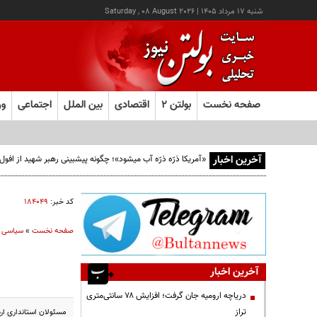
شنبه ۱۷ مرداد ۱۴۰۵
|
Saturday , 08 August 2026
صفحه نخست
بولتن ۲
اقتصادی
بین الملل
اجتماعی
ور
آخرین اخبار
«آمریکا ذرّه ذرّه آب میشود»؛ چگونه پیشبینی رهبر شهید از افو
کد خبر:
۱۸۴۰۴۹
صفحه نخست
»
سیاسی
آخرین اخبار
دریاچه ارومیه جان گرفت؛ افزایش ۷۸ سانتی‌متری
تراز
مسئولان استانداري ار