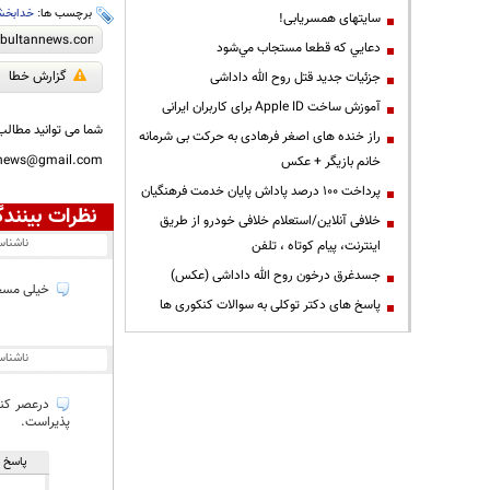
برچسب ها:
خدابخ
سایتهای همسریابی!
دعايي كه قطعا مستجاب مي‌شود
گزارش خطا
جزئیات جدید قتل روح الله داداشی
آموزش ساخت Apple ID برای کاربران ایرانی
شما می توانید مطالب 
راز خنده های اصغر فرهادی به حرکت بی شرمانه
nnews@gmail.com
خانم بازیگر + عکس
پرداخت ۱۰۰ درصد پاداش پایان خدمت فرهنگیان
نظرات بینندگ
خلافی آنلاین/استعلام خلافی خودرو از طریق
ناشنا
اینترنت، پیام کوتاه ، تلفن
جسدغرق درخون روح الله داداشی (عکس)
خیلی مسخ
پاسخ های دکتر توکلی به سوالات کنکوری ها
ناشنا
درعصر کنون
پذیراست.
پاسخ ه