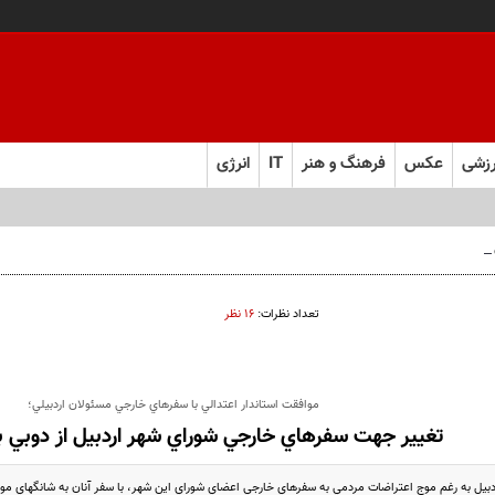
زشی
عکس
فرهنگ و هنر
IT
انرژی
ل ابرقدرت به حقیقت پیوست؟
تعداد نظرات:
۱۶ نظر
موافقت استاندار اعتدالي با سفرهاي خارجي مسئولان اردبيلي؛
تغيير جهت سفرهاي خارجي شوراي شهر اردبيل از دوبي ب
دبيل به رغم موج اعتراضات مردمي به سفرهاي خارجي اعضاي شوراي اين شهر، با سفر آنان به شانگهاي موا