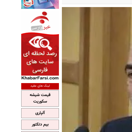
لینک های مفید
قیمت شیشه
سکوریت
آلپاری
بیم دتکتور