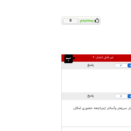
پسندیدم
0
غیر قابل انتشار:
۹
پاسخ
3
پاسخ
4
یار سریعتر وآسانتر ازمراجعه حضوری امکان