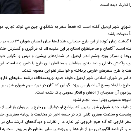
ا تدارك ديده است.
شوراي شهر اردبيل گفته است كه قطعاً سفر به شانگهاي چين مي تواند تجارب مو
اً تحولات باشد!
جالب تر این که با گذشت ز
رفته است. آگاهان و صاحبنظران استان بر این عقیده اند که فراگیری و گسترش خلاف
‌ها و تمرکز ویژه چشم انداز اردبیل در شماره‌های پیشین و ترس و نگرانی طیف
ای، واکنش داخلی و صف‌بندی موافقان و مخالفان این طرح را دامن زده است، ای
ت با طرح سفرهای خارجی پرداخته و خواستار لغو این مصوبه شدند.
اضر در شورای اسلامی شهر اردبیل، طیف جدیدالورود،مخالف برنامه سفرهای خارجی 
 طرح با ابعاد وسیع آن اصرار می ورزد، گو این که آنان در دوره سوم شورای شهر نی
یرامون آن همچنان از اذهان و افکار عمومی پاک نشده است.
نتیجه ملموس بهتر است انجام نشود
 طیف جدید شورای شهر اردبیل که مواضع او درقبال این طرح را می‌توان بازتابی از 
وشبخت و سلامت صفری تلقی کرد در جلسه اخیر در مخالفت با برنامه سفرهای خار
ر خارجی که گاه هیچ خروجی نیز ندارد ما از نظرات و دیدگاه‌های کارشناسان د
م و اگر قصد الگوبرداری نیز از طرح‌ها و پروژه‌های سایر مناطق داریم بهتر است 