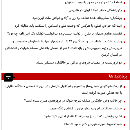
تصادف ۱۲ خودرو در محور یاسوج ـ اصفهان
رکوردشکنی دختر دونده ایران در بلاروس
پزشکیان: مشروطه نقطه عطف بیداری و آزادی‌خواهی ملت ایران بود
آیت‌الله جوادی آملی: با هرکس که وحدت ملی و اسلامی را بشکند، باید مقابله کرد
تقسیم غنایم مدیران یا دفاع از تولید؛ پشت‌پرده درخواست توقف یک آیین‌نامه چه بود؟
وزارت اطلاعات: شناسایی و دستگیری ۲۱ نفر از مزدوران مرتبط با سازمان جاسوسی و
تروریستی رژیم صهیونیستی و بازداشت ۴ نفر از اعضای باندهای مسلح شرارت و اغتشاش
در استان کرمان
دو تروریست در عملیات نیروهای عراقی در «الانبار» دستگیر شدند
پربازدید ها
از رانت‌ شرکتهای خودروساز و تاسیس شرکتهای تراستی در اروپا تا تسخیر دستگاه نظارتی
با چه هدفی صورت گرفته است
چرا قالب وافل جایگزین سقف تیرچه بلوک در پروژه‌های مدرن شده است؟
جزئیات مذاکرات ایران و عمان برای بازگشایی تنگه هرمز
تخم‌مرغ‌هایی که در مرز پوسیدند تا اقتدار اداری اثبات شود
خودتحقیرها عریضه‌نویس کاخ سفید شده‌اند!