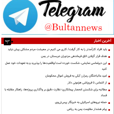
آخرین اخبار
باید افراد کارآمدتر را به کار گرفت/ کاری می کنیم در معیشت مردم مشکلی پیش نیاید
هدف قرار گرفتن اتاق‌ فرماندهی مزدوران عربستان در یمن
این دیپلماسی نمایشی، شکست خورده است/واقعیت‌ها را بپذیرید و به تعهدات خود عمل
کنید
امید مالباختگان رمزارز آبکی به فروش اموال محکومان
از التماس تا فروپاشی هژمونی دلار
مطالبه برای شکستن انحصار پیمانکاری؛ نظارت دقیق بر واگذاری پروژه‌ها، راهکار مقابله با
فساد
حمله نیروهای اسرائیلی به خبرنگار پرس‌تی‌وی
پیام هشدار مقاومت یمن به ریاض