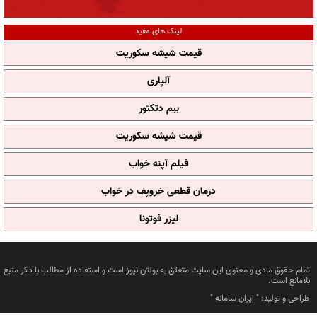
لینک های مفید
قیمت شیشه سکوریت
آلپاری
بیم دتکتور
قیمت شیشه سکوریت
فیلم آپنه خواب
درمان قطعی خروپف در خواب
لیزر فوتونا
تمام حقوق مادی و معنوی این سایت متعلق به بولتن نیوز است و استفاده از مطالب با ذکر منبع
بلامانع است.
طراحی و تولید: "
ایران سامانه
"