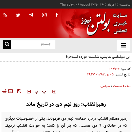
پنجشنبه ۱۵ مرداد ۱۴۰۵
|
Thursday , 06 August 2026
از
و
ته
این دیپلماسی نمایشی، شکست خورده است/واقعیت‌ها را بپذیرید و به تعهدات خود عمل کنید
ن
نو
کد خبر:
۱۸۳۶۶۷
تاریخ انتشار:
۰۵ دی ۱۳۹۲ - ۱۴:۲۷
صفحه نخست
»
سیاسی
‍‍‍ پ
پ
رهبرانقلاب: روز نهم دی در تاریخ ماند
رهبر معظم انقلاب درباره حماسه نهم دی فرمودند: یکى از خصوصیات دیگرى
که در حادثه‌ى ۹ دى هست، که باز آن را کاملا به حوادث انقلاب نزدیک