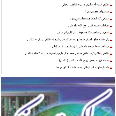
حكم آيت‌الله مكارم درباره شاهين نجفي
سایتهای همسریابی!
دعايي كه قطعا مستجاب مي‌شود
جزئیات جدید قتل روح الله داداشی
آموزش ساخت Apple ID برای کاربران ایرانی
راز خنده های اصغر فرهادی به حرکت بی شرمانه خانم بازیگر + عکس
پرداخت ۱۰۰ درصد پاداش پایان خدمت فرهنگیان
خلافی آنلاین/استعلام خلافی خودرو از طریق اینترنت، پیام کوتاه ، تلفن
جسدغرق درخون روح الله داداشی (عکس)
پاسخ های دکتر توکلی به سوالات کنکوری ها