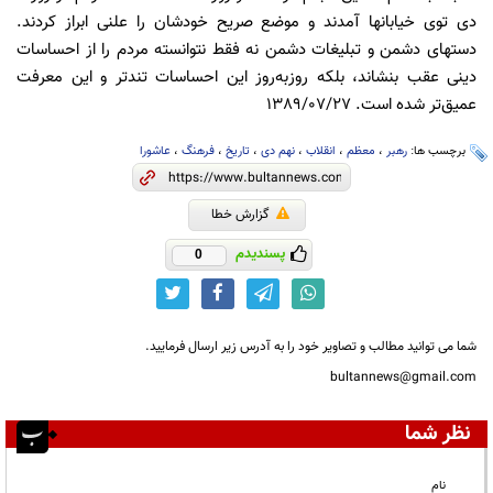
دى توى خیابانها آمدند و موضع صریح خودشان را علنى ابراز کردند.
دستهاى دشمن و تبلیغات دشمن نه فقط نتوانسته مردم را از احساسات
دینى عقب بنشاند، بلکه روزبه‌روز این احساسات تندتر و این معرفت
عمیق‌تر شده است. 1389/07/27
برچسب ها:
رهبر
،
معظم
،
انقلاب
،
نهم دی
،
تاریخ
،
فرهنگ
،
عاشورا
گزارش خطا
پسندیدم
0
شما می توانید مطالب و تصاویر خود را به آدرس زیر ارسال فرمایید.
bultannews@gmail.com
نظر شما
نام