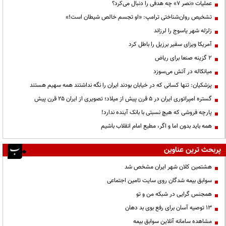
عملیات «نصر ۷» چه هدفی را دنبال می‌کرد؟
تشخیص روان‌شناختی ترامپ: «او تجسم خالص شیطان است!»
زلزله شهر یاسوج را لرزاند
آمریکا ویزای سفیر برزیل را باطل کرد
۲ گزینه صنعا برای ریاض
میانکاله در آتش می‌سوزد
پزشکیان: تنها کسانی که در خیابان بودند ایران را نگه نداشتند همه سهیم هستند
گستره امپراتوری ایران در ۵ قرن پیش از میلاد؛ تصویری از ایران ۲۵ قرن پیش
پارچه فروشی که هیچ نسبتی با بانک آینده ندارد!
همه باید بدون اما و اگر، مطیع امام انقلاب باشیم
پربحث ترین عناوین
هشتمین کلان شهر ایران مشخص شد
سوابق بیمه شدگان روی سایت تامین اجتماعی
همجنس گرایی در شبکه من و تو
13 توصیه آسان برای رفع بوی بد دهان
مشاهده سامانه آنلاين سوابق بیمه