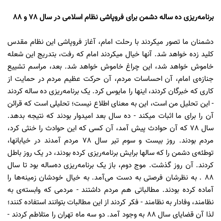
برنامه‌ریزی ده ساله دشمن برای فروپاشی نظام اسلامی در سال 78 و 88
دشمنان ما تصور میکردند با رحلت امام، آغاز فروپاشى این نظام مقدس
کلید زده خواهد شد. آنها خیال میکردند امام که رفت، بتدریج این شعله
خاموش خواهد شد، این چراغ خاموش خواهد شد. بعد، مراسم تشییع
جنازه‌ى امام، آن احساسات مردم، آن حرکت عظیم مردم در حمایت از
کارى که خبرگان کردند، اینها را مایوس کرد. یک برنامه‌ریزى ده ساله کردند
- این تحلیل من است، این به معناى اطلاع نیست؛ تحلیلى است که قرائن
آن را براى ما اثبات میکند - ده سال بعد امیدوار بودند که نتیجه بدهد.
سال 78 که آن حوادث پیش آمد، آن کسى که این حوادث را خنثى کرد،
مردم بودند. روز بیست و سوم تیر سال 78 مردم آمدند در خیابانها،
توطئه‌ى دشمن را که سالها برایش برنامه‌ریزى کرده بودند، در یک روز باطل
کردند. آن روز گذشت. موج دوم، باز یک برنامه‌ریزى ده‌ساله بود تا سال
88 . به نظرشان فرصتى به دست مى‌آمد. به خیال خودشان زمینه‌ها را
آماده کرده بودند. مطالباتى هم مردم داشتند - مردمى که وابسته‌ى به
نظامند، وفادار به نظامند - فکر کردند از این مطالبات بتوانند استفاده کنند؛
لذا آن قضایاى سال 88 به وجود آمد. دو سه ماه تهران را متلاطم کردند -