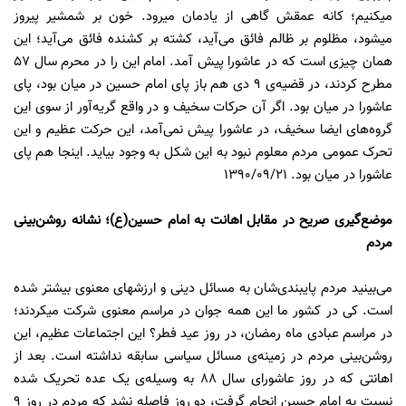
میکنیم؛ کانه عمقش گاهى از یادمان میرود. خون بر شمشیر پیروز
میشود، مظلوم بر ظالم فائق مى‌آید، کشته بر کشنده فائق مى‌آید؛ این
همان چیزى است که در عاشورا پیش آمد. امام این را در محرم سال 57
مطرح کردند، در قضیه‌ى 9 دى هم باز پاى امام حسین در میان بود، پاى
عاشورا در میان بود. اگر آن حرکات سخیف و در واقع گریه‌آور از سوى این
گروه‌هاى ایضا سخیف، در عاشورا پیش نمى‌آمد، این حرکت عظیم و این
تحرک عمومى مردم معلوم نبود به این شکل به وجود بیاید. اینجا هم پاى
عاشورا در میان بود. 1390/09/21
موضع‌گیری صریح در مقابل اهانت به امام حسین(ع)؛ نشانه روشن‌بینی
مردم
مى‌بینید مردم پایبندى‌شان به مسائل دینى و ارزشهاى معنوى بیشتر شده
است. کى در کشور ما این همه جوان در مراسم معنوى شرکت میکردند؛
در مراسم عبادى ماه رمضان، در روز عید فطر؟ این اجتماعات عظیم، این
روشن‌بینى مردم در زمینه‌ى مسائل سیاسى سابقه نداشته است. بعد از
اهانتى که در روز عاشوراى سال 88 به وسیله‌ى یک عده تحریک شده
نسبت به امام حسین انجام گرفت، دو روز فاصله نشد که مردم در روز 9