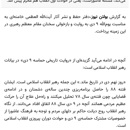
می‌کند، مسئله‌ عاشوراست، یعنى در حوادث اول انقلاب هم محرم پیش آمد.
به گزارش
بولتن نیوز
،دفتر حفظ و نشر آثار آیت‌الله العظمی خامنه‌ای به
مناسبت یوم‌الله 9 دی به روایت و بازخوانی سخنان مقام معظم رهبری در
این زمینه پرداخت.
آنچه در ادامه می‌آید گزیده‌ای از «روایت تاریخی حماسه 9 دی» در بیانات
رهبر انقلاب اسلامی است:
«روز نهم دی در تاریخ ماند.» این جمله رهبر انقلاب اسلامی است. ایشان
فتنه 88 را حاصل برنامه‌ریزی چندین ساله‌ی دشمنان و در ادامه‌ی
قضایایی چون فتنه‌ی سال 78 تحلیل میکنند و راه‌حل علاج آن را حرکت
عظیم مردمی همانند آنچه در 9 دی سال 88 اتفاق افتاد می‌دانند. از نگاه
رهبر انقلاب روح دیانت حاکم بر دلهای مردم و توجه به فرهنگ عاشورا از
خصوصیات مشترک حماسه‌ی 9 دی و حوادث دوران پیروزی انقلاب اسلامی
است.