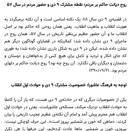
روح دیانت حاکم بر مردم؛ نقطه مشترک 9 دی و حضور مردم در سال 57
در قضیه‌ى 9 دى سال 88 یک نکته اساسى است و آن نکته برمیگردد به
هویت انقلاب و ماهیت انقلاب. یعنى همان روحى که حاکم بود بر اصل
انقلاب ما و آن حضور عظیم بى‌نظیر تاریخى در سال 57، همان روح در
ماجراى 9 دى نشان داده شد؛ کمااینکه در قضایاى گوناگون دیگر هم
نشان داده شده، لیکن در 9 دى به شکل بارزى نشان داده شد؛ به طورى
که جاى انکار و تردید و تامل براى هیچ کس از بدخواهان و دوستان و
دشمنان و دیگران باقى نگذارد. آن روح چه بود؟ روح دیانت حاکم بر دلهاى
مردم بود. 1390/09/21
توجه به فرهنگ عاشورا؛ خصوصیت مشترک 9 دی و حوادث اول انقلاب
یکى از خصوصیات دیگرى که در حادثه‌ى 9 دى هست، که باز آن را کاملا
به حوادث انقلاب نزدیک میکند، مسئله‌ى عاشوراست. یعنى در حوادث اول
انقلاب هم محرم پیش آمد و امام آن نکته‌ى عظیم عجیب تاریخى را بیان
کردند: «ماهى که خون بر شمشیر پیروز است». این حرف کوچکى نیست:
پیروزى خون بر شمشیر. ماها عادت کرده‌ایم، این حرفها را هى تکرار