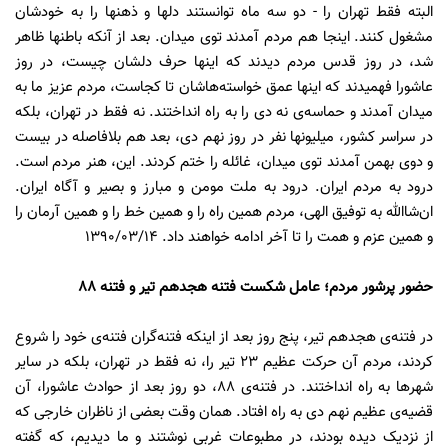
البته فقط تهران را - دو سه ماه توانستند دلها و ذهنها را به خودشان
مشغول کنند. اینجا هم مردم آمدند توى میدان. بعد از آنکه باطنها ظاهر
شد، در روز قدس مردم دیدند که اینها حرف دلشان چیست، در روز
عاشورا فهمیدند که اینها عمق خواسته‌هاشان تا کجاست، مردم عزیز ما به
میدان آمدند و حماسه‌ى نه دى را به راه انداختند. نه فقط در تهران، بلکه
در سراسر کشور، میلیونها نفر در روز نهم دى، بعد هم بلافاصله در بیست
و دوى بهمن آمدند توى میدان، غائله را ختم کردند. این، هنر مردم است.
درود به مردم ایران. درود به ملت مومن و مبارز و بصیر و آگاه ایران.
ان‌شاالله به توفیق الهى، مردم همین راه را و همین خط را و همین آرمان را
و همین عزم و همت را تا آخر ادامه خواهند داد. 1390/03/14
حضور پرشور مردم؛ عامل شکست فتنه هجدهم تیر و فتنه 88
در فتنه‌ى هجدهم تیر، پنج روز بعد از اینکه فتنه‌گران فتنه‌ى خود را شروع
کردند، مردم آن حرکت عظیم 23 تیر را، نه فقط در تهران، بلکه در سایر
شهرها به راه انداختند. در فتنه‌ى 88، دو روز بعد از حوادث عاشورا، آن
قضیه‌ى عظیم نهم دى به راه افتاد. همان وقت بعضى از ناظران خارجى که
از نزدیک دیده بودند، در مطبوعات غربى نوشتند و ما دیدیم، که گفته