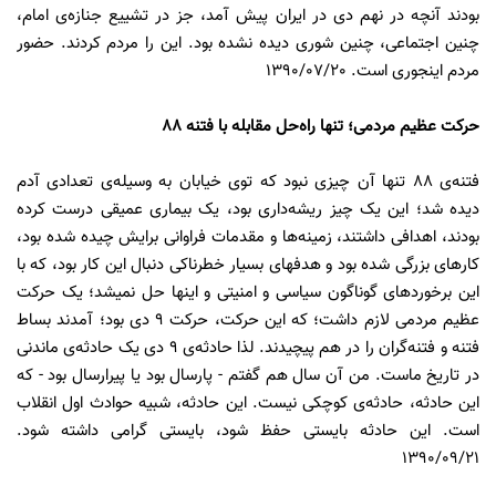
بودند آنچه در نهم دى در ایران پیش آمد، جز در تشییع جنازه‌ى امام،
چنین اجتماعى، چنین شورى دیده نشده بود. این را مردم کردند. حضور
مردم اینجورى است. 1390/07/20
حرکت عظیم مردمی؛ تنها راه‌حل مقابله با فتنه 88
فتنه‌ى 88 تنها آن چیزى نبود که توى خیابان به وسیله‌ى تعدادى آدم
دیده شد؛ این یک چیز ریشه‌دارى بود، یک بیمارى عمیقى درست کرده
بودند، اهدافى داشتند، زمینه‌ها و مقدمات فراوانى برایش چیده شده بود،
کارهاى بزرگى شده بود و هدفهاى بسیار خطرناکى دنبال این کار بود، که با
این برخوردهاى گوناگون سیاسى و امنیتى و اینها حل نمیشد؛ یک حرکت
عظیم مردمى لازم داشت؛ که این حرکت، حرکت 9 دى بود؛ آمدند بساط
فتنه و فتنه‌گران را در هم پیچیدند. لذا حادثه‌ى 9 دى یک حادثه‌ى ماندنى
در تاریخ ماست. من آن سال هم گفتم - پارسال بود یا پیرارسال بود - که
این حادثه، حادثه‌ى کوچکى نیست. این حادثه، شبیه حوادث اول انقلاب
است. این حادثه بایستى حفظ شود، بایستى گرامى داشته شود.
1390/09/21