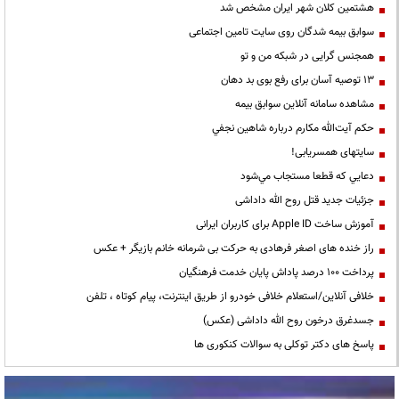
هشتمین کلان شهر ایران مشخص شد
سوابق بیمه شدگان روی سایت تامین اجتماعی
همجنس گرایی در شبکه من و تو
13 توصیه آسان برای رفع بوی بد دهان
مشاهده سامانه آنلاين سوابق بیمه
حكم آيت‌الله مكارم درباره شاهين نجفي
سایتهای همسریابی!
دعايي كه قطعا مستجاب مي‌شود
جزئیات جدید قتل روح الله داداشی
آموزش ساخت Apple ID برای کاربران ایرانی
راز خنده های اصغر فرهادی به حرکت بی شرمانه خانم بازیگر + عکس
پرداخت ۱۰۰ درصد پاداش پایان خدمت فرهنگیان
خلافی آنلاین/استعلام خلافی خودرو از طریق اینترنت، پیام کوتاه ، تلفن
جسدغرق درخون روح الله داداشی (عکس)
پاسخ های دکتر توکلی به سوالات کنکوری ها