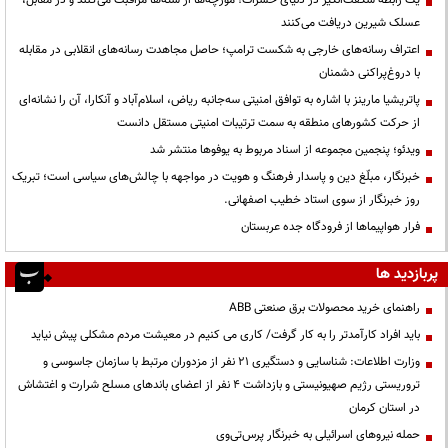
عسلک شیرین دریافت می‌کنند
اعتراف رسانه‌های خارجی به شکست ترامپ؛ حاصل مجاهدت رسانه‌های انقلابی در مقابله
با دروغ‌پراکنی دشمنان
پاتریشیا مارینز با اشاره به توافق امنیتی سه‌جانبه ریاض، اسلام‌آباد و آنکارا، آن را نشانه‌ای
از حرکت کشورهای منطقه به سمت ترتیبات امنیتی مستقل دانست
ویدئو؛ پنجمین مجموعه از اسناد مربوط به یوفوها منتشر شد
خبرنگار، مبلّغ دین و پاسدار فرهنگ و هویت در مواجهه با چالش‌های سیاسی است؛ تبریک
روز خبرنگار از سوی استاد خطیب اصفهانی.
فرار هواپیماها از فرودگاه جده عربستان
پربازدید ها
راهنمای خرید محصولات برق صنعتی ABB
باید افراد کارآمدتر را به کار گرفت/ کاری می کنیم در معیشت مردم مشکلی پیش نیاید
وزارت اطلاعات: شناسایی و دستگیری ۲۱ نفر از مزدوران مرتبط با سازمان جاسوسی و
تروریستی رژیم صهیونیستی و بازداشت ۴ نفر از اعضای باندهای مسلح شرارت و اغتشاش
در استان کرمان
حمله نیروهای اسرائیلی به خبرنگار پرس‌تی‌وی