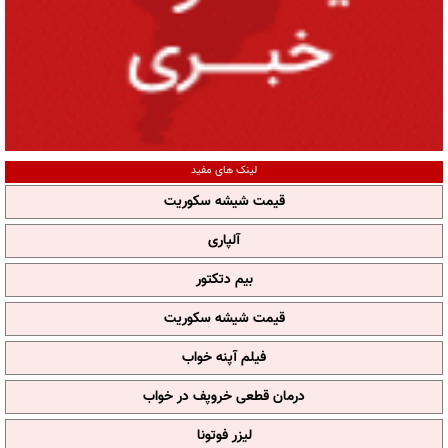
لینک های مفید
قیمت شیشه سکوریت
آلپاری
بیم دتکتور
قیمت شیشه سکوریت
فیلم آپنه خواب
درمان قطعی خروپف در خواب
لیزر فوتونا