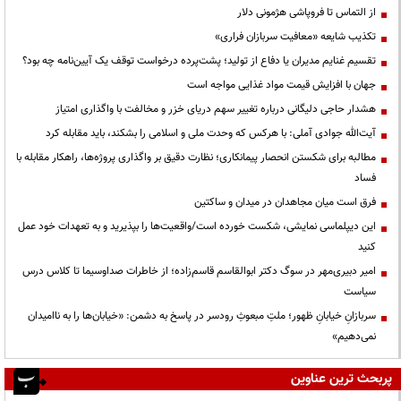
از التماس تا فروپاشی هژمونی دلار
تکذیب شایعه «معافیت سربازان فراری»
تقسیم غنایم مدیران یا دفاع از تولید؛ پشت‌پرده درخواست توقف یک آیین‌نامه چه بود؟
جهان با افزایش قیمت مواد غذایی مواجه است
هشدار حاجی دلیگانی درباره تغییر سهم دریای خزر و مخالفت با واگذاری امتیاز
آیت‌الله جوادی آملی: با هرکس که وحدت ملی و اسلامی را بشکند، باید مقابله کرد
مطالبه برای شکستن انحصار پیمانکاری؛ نظارت دقیق بر واگذاری پروژه‌ها، راهکار مقابله با
فساد
فرق است میان مجاهدان در میدان و ساکتین
این دیپلماسی نمایشی، شکست خورده است/واقعیت‌ها را بپذیرید و به تعهدات خود عمل
کنید
امیر دبیری‌مهر در سوگ دکتر ابوالقاسم قاسم‌زاده؛ از خاطرات صداوسیما تا کلاس درس
سیاست
سربازانِ خیابانِ ظهور؛ ملتِ مبعوثِ رودسر در پاسخ به دشمن: «خیابان‌ها را به ناامیدان
نمی‌دهیم»
پربحث ترین عناوین