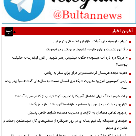
آخرین اخبار
دریاچه ارومیه جان گرفت؛ افزایش ۷۸ سانتی‌متری تراز
برگزاری نشست وزرای خارجه کشورهای بریکس در نیویورک
«آمریکا ذرّه ذرّه آب میشود»؛ چگونه پیشبینی رهبر شهید از افول ابرقدرت به حقیقت
پیوست؟
دعوت مجدد عربستان از نخست‌وزیر عراق برای سفر به ریاض
رئیس کمیسیون انرژی: مدیریت شبکه برق امسال نسبت به سال‌های گذشته موفق‌تر بوده
است
چاک شومر: جنگ ایران اشتغال آمریکا را تخریب کرد؛ ترامپ از کدام سیاره آمده؟!
اتاق پول دولت در دل بورس؛ مستمری بازنشستگان، وثیقه بازی بزرگ‌ها
رد ورود تمامی معتادان به اتاق‌های مدیریت مصرف؛ شرایط خاص پذیرش
حرف‌های صمیمانه یک تیم رسانه‌ای در روز خبرنگار؛ از سختی‌های کار، ندیده‌شدن زحمات و
ماندن پای مردم
یک رابطه شگفت‌انگیز در دنیای حشرات؛ مورچه‌ها از شته‌ها مراقبت می‌کنند و در مقابل،