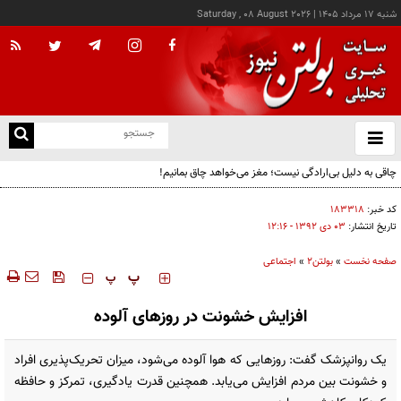
شنبه ۱۷ مرداد ۱۴۰۵
|
Saturday , 08 August 2026
از
و
ته
چاقی به دلیل بی‌ارادگی نیست؛ مغز می‌خواهد چاق بمانیم!
ن
نو
کد خبر:
۱۸۳۳۱۸
تاریخ انتشار:
۰۳ دی ۱۳۹۲ - ۱۲:۱۶
صفحه نخست
»
بولتن2
»
اجتماعی
‍‍‍ پ
پ
افزایش خشونت در روزهای آلوده
یک روانپزشک گفت: روزهایی که هوا آلوده می‌شود، میزان تحریک‌پذیری افراد
و خشونت بین مردم افزایش می‌یابد. همچنین قدرت یادگیری، تمرکز و حافظه