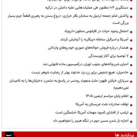
دستگیری ۱۰۴ مظنون طی عملیات‌هایی علیه داعش در ترکیه
واکنش امام جمعه اردبیل به سخنان باقر خرازی: دروغ بستن به رهبری قطعاً جرم بسیار
بزرگی است
احتمال وجود حیات در اقیانوس مدفون «اروپا»
آمریکا و اسرائیل سامانه «پیکان» را آزمایش کردند
هشدار درباره فروش حواله‌های صوری خودروهای وارداتی
۷ توصیه برای آغاز نویسندگی
احیای شن‌چاله‌های جنوب تهران درکمیسیون ماده ۵نهایی شد
خادمیان: هیچ شفیعی برای زن نزد خداوند بهتر از رضایت شوهر نیست
سربازانِ خیابانِ ظهور؛ ملتِ مبعوثِ رودسر در پاسخ به دشمن: «خیابان‌ها را به ناامیدان
نمی‌دهیم»
اعلام پایان مراسم اربعین ۱۴۰۵
توقف صادرات نفت عربستان به آمریکا
ترامپ از افشای کمبود مهمات آمریکا خشمگین است
اجازه باز شدن مسیر دوم در تنگه هرمز را نخواهیم داد
پربازدید ها