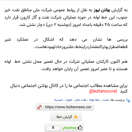
به گزارش
بولتن نیوز
به نقل از روابط عمومی شرکت ملی مناطق نفت خیز
جنوب، این خط لوله در حوزه عملیاتی شرکت نفت و گاز کارون قرار دارد
که ساعت 45 دقیقه بامداد امروز (دوشنبه 2 دی) دچار نشتی شد.
بررسی ها نشان می دهد که اشکال در عملکرد شیر
قطعاضطراریوتراکمفشاردراینخط،علتبروزحادثهبودهاست.
هم اکنون کارکنان عملیاتی شرکت در حال تعمیر محل نشتی خط لوله
هستند و تا عصر امروز تعمیر آن پایان خواهد یافت.
برای مشاهده مطالب اجتماعی ما را در کانال بولتن اجتماعی دنبال
کنید
bultansocial@
برچسب ها:
نشت
،
خط لوله
،
نفت خام
،
اهواز
،
امیدیه
گزارش خطا
پسندیدم
0