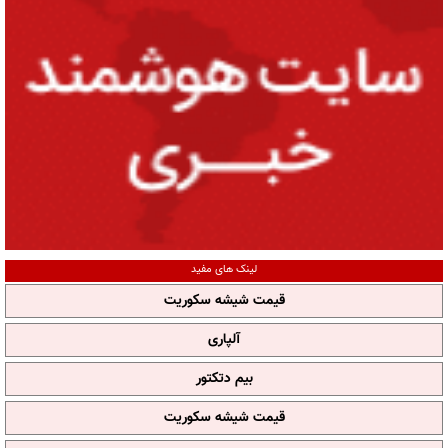
لینک های مفید
قیمت شیشه سکوریت
آلپاری
بیم دتکتور
قیمت شیشه سکوریت