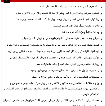
تنگه هرمز قابل معامله نیست برای آمریکا معبر باز نکنید
گستره امپراتوری ایران در ۵ قرن پیش از میلاد؛ تصویری از ایران ۲۵ قرن پیش
پزشکیان: تنها کسانی که در خیابان بودند ایران را نگه نداشتند همه سهیم هستند
ماجرای نصب سنگ مزار اکبر عبدی چیست؟
وحدت مکرّراً و مؤکّداً تذکر داده شد
بحران اینفانتینو؛ از طرح جنجالی تا اتهام باج‌خواهی و قربانی کردن اسپانیا
دست نزنید؛ لمس نوزاد حیات وحش می‌تواند منجر به رد شدنشان توسط مادرشان شود
باید افراد کارآمدتر را به کار گرفت/ کاری می کنیم در معیشت مردم مشکلی پیش نیاید
موکب شهدای رزکان؛ ۱۵۲ شب همدلی، خدمت و میزبانی از مردم ولایت‌مدار شهریار
رویترز: هشدار صریح ایران خطر شروع جنگ را متوقف کرد
پل شهرستان پل‌سفید پس از ۲۵ سال به مرحله بهره‌برداری رسید
پیامدهای کنوانسیون خزر از واگذاری بحرین هم زیان‌بارتر است
وزارت اطلاعات: شناسایی و دستگیری ۲۱ نفر از مزدوران مرتبط با سازمان جاسوسی و
تروریستی رژیم صهیونیستی و بازداشت ۴ نفر از اعضای باندهای مسلح شرارت و اغتشاش
در استان کرمان
معامله بیش از ۴۱۳ هزار تن کالا در بازار فیزیکی بورس کالا / حراج باز و پتروشیمی پیشران
ارزش معاملات روز شدند