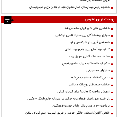
شکنجه رئیس بیمارستان کمال عدوان غزه در زندان رژیم صهیونیستی
پربحث ترین عناوین
هشتمین کلان شهر ایران مشخص شد
سوابق بیمه شدگان روی سایت تامین اجتماعی
همجنس گرایی در شبکه من و تو
13 توصیه آسان برای رفع بوی بد دهان
مشاهده سامانه آنلاين سوابق بیمه
حكم آيت‌الله مكارم درباره شاهين نجفي
سایتهای همسریابی!
دعايي كه قطعا مستجاب مي‌شود
جزئیات جدید قتل روح الله داداشی
آموزش ساخت Apple ID برای کاربران ایرانی
راز خنده های اصغر فرهادی به حرکت بی شرمانه خانم بازیگر + عکس
پرداخت ۱۰۰ درصد پاداش پایان خدمت فرهنگیان
خلافی آنلاین/استعلام خلافی خودرو از طریق اینترنت، پیام کوتاه ، تلفن