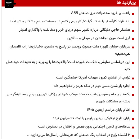
پربازدید ها
راهنمای خرید محصولات برق صنعتی ABB
باید افراد کارآمدتر را به کار گرفت/ کاری می کنیم در معیشت مردم مشکلی پیش نیاید
هشدار حاجی دلیگانی درباره تغییر سهم دریای خزر و مخالفت با واگذاری امتیاز
فرق است میان مجاهدان در میدان و ساکتین
سربازانِ خیابانِ ظهور؛ ملتِ مبعوثِ رودسر در پاسخ به دشمن: «خیابان‌ها را به ناامیدان
نمی‌دهیم»
این دیپلماسی نمایشی، شکست خورده است/واقعیت‌ها را بپذیرید و به تعهدات خود عمل
کنید
ترامپ از افشای کمبود مهمات آمریکا خشمگین است
اجازه باز شدن مسیر دوم در تنگه هرمز را نخواهیم داد
یکصد و پنجاه و سومین شب خدمت؛ موکب شهدای رزکان، تریبون مردم و مطالبه‌گر حل
ریشه‌ای مشکلات شهری
اعلام پایان مراسم اربعین ۱۴۰۵
پایان طرح ترافیکی اربعین پلیس با ثبت ۶۷ میلیون تردد
سامانه‌های تامین اجتماعی بدون قطعی و اختلال در دسترس است
3 اشتباه رایج در انتخاب رنگ صنعتی که هزینه‌اش را سال‌ها می‌پردازید...