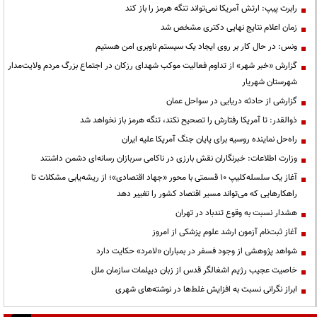
رابرت پیپ: ارتش آمریکا نمی‌تواند تنگه هرمز را باز کند
زمان اعلام نتایج نهایی دکتری مشخص شد
ونس: در حال کار بر روی ایجاد یک سیستم ناوبری امن هستیم
گزارش «خبر شهر» از تداوم فعالیت موکب شهدای رزکان در اجتماع بزرگ مردم ولایت‌مدار
شهرستان شهریار
گزارشی از حادثه دریایی در سواحل عمان
ذوالقدر: تا آمریکا رفتارش را تصحیح نکند، تنگه هرمز باز نخواهد شد
راه‌حل نماینده روسیه برای پایان جنگ آمریکا علیه ایران
وزارت اطلاعات: خبرنگاران نقش بارزی در ناکامی سربازان رسانه‌ای دشمن داشتند
آغاز یک سلسله‌کلیپ ۱۰ قسمتی با محور «جهاد اقتصادی»؛ از ریشه‌یابی مشکلات تا
راهکارهایی که می‌تواند مسیر اقتصاد کشور را تغییر دهد
هشدار نسبت به وقوع تندباد در تهران
آغاز ثبت‌نام آزمون ارشد علوم پزشکی از امروز
شواهد پژوهشی از وجود فسفر در بمباران «لامرد» حکایت دارد
خاصیت عجیب رژیم اشغالگر قدس از زبان دیپلمات سازمان ملل
ابراز نگرانی نسبت به افزایش غلط‌ها در نوشته‌های شهری