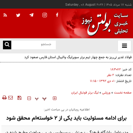
شنبه ۱۷ مرداد ۱۴۰۵
|
Saturday , 08 August 2026
از
و
ته
فولاد غدیر نی‌ریز به جمع چهار تیم برتر سوپرلیگ والیبال استان فارس صعود کرد
ن
نو
کد خبر:
۱۸۳۰۷۲
تعداد نظرات:
۲ نظر
تاریخ انتشار:
۰۱ دی ۱۳۹۲ - ۱۱:۱۵
صفحه نخست
»
ورزشی
»
لیگ برتر فوتبال ایران
‍‍‍ پ
پ
اطلاعیه رویانیان در پی مباحث اخیر:
برای ادامه مسئولیت باید یکی از 2 خواسته‌ام محقق شود
مدیرعامل باشگاه فرهنگی - ورزشی پرسپولیس در پی مباحث مطرح شده در