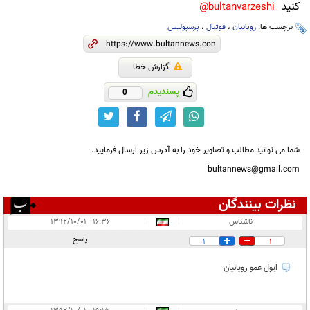
کنید
bultanvarzeshi@
برچسب ها:
رویانیان
،
فوتبال
،
پرسپولیس
گزارش خطا
پسندیدم
0
شما می توانید مطالب و تصاویر خود را به آدرس زیر ارسال فرمایید.
bultannews@gmail.com
نظرات بینندگان
انتشار یافته:
۲
ناشناس
|
|
۱۶:۳۶ - ۱۳۹۲/۱۰/۰۱
در انتظار بررسی:
۱
پاسخ
1
1
غیر قابل انتشار:
ایول عمو رویانیان