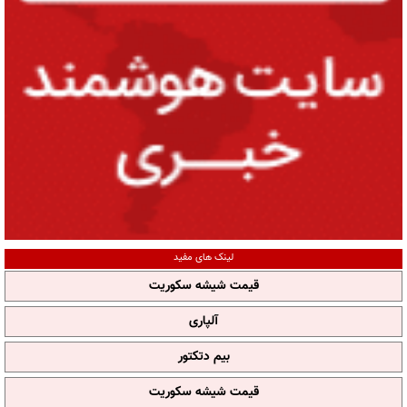
لینک های مفید
قیمت شیشه سکوریت
آلپاری
بیم دتکتور
قیمت شیشه سکوریت