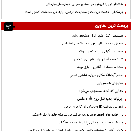
هشدار درباره فروش حواله‌های صوری خودروهای وارداتی
پزشکیان: خدمت بی‌منت و مشارکت مردمی، پایه حل مشکلات کشور است
پربحث ترین عناوین
هشتمین کلان شهر ایران مشخص شد
سوابق بیمه شدگان روی سایت تامین اجتماعی
همجنس گرایی در شبکه من و تو
13 توصیه آسان برای رفع بوی بد دهان
مشاهده سامانه آنلاين سوابق بیمه
حكم آيت‌الله مكارم درباره شاهين نجفي
سایتهای همسریابی!
دعايي كه قطعا مستجاب مي‌شود
جزئیات جدید قتل روح الله داداشی
آموزش ساخت Apple ID برای کاربران ایرانی
راز خنده های اصغر فرهادی به حرکت بی شرمانه خانم بازیگر + عکس
پرداخت ۱۰۰ درصد پاداش پایان خدمت فرهنگیان
خلافی آنلاین/استعلام خلافی خودرو از طریق اینترنت، پیام کوتاه ، تلفن