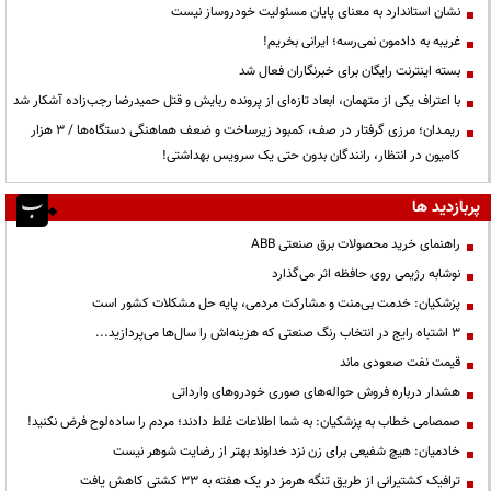
نشان استاندارد به معنای پایان مسئولیت خودروساز نیست
غریبه به دادمون نمی‌رسه؛ ایرانی بخریم!
بسته اینترنت رایگان برای خبرنگاران فعال شد
با اعتراف یکی از متهمان، ابعاد تازه‌ای از پرونده ربایش و قتل حمیدرضا رجب‌زاده آشکار شد
ریمـدان؛ مرزی گرفتار در صف، کمبود زیرساخت و ضعف هماهنگی دستگاه‌ها / ۳ هزار
کامیون در انتظار، رانندگان بدون حتی یک سرویس بهداشتی!
پربازدید ها
راهنمای خرید محصولات برق صنعتی ABB
نوشابه رژیمی روی حافظه اثر می‌گذارد
پزشکیان: خدمت بی‌منت و مشارکت مردمی، پایه حل مشکلات کشور است
3 اشتباه رایج در انتخاب رنگ صنعتی که هزینه‌اش را سال‌ها می‌پردازید...
قیمت نفت صعودی ماند
هشدار درباره فروش حواله‌های صوری خودروهای وارداتی
صمصامی خطاب به پزشکیان: به شما اطلاعات غلط دادند؛ مردم را ساده‌لوح فرض نکنید!
خادمیان: هیچ شفیعی برای زن نزد خداوند بهتر از رضایت شوهر نیست
ترافیک کشتیرانی از طریق تنگه هرمز در یک هفته به ۳۳ کشتی کاهش یافت