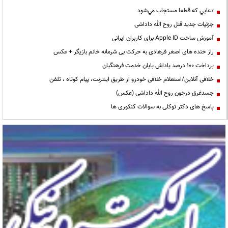
دعايي كه قطعا مستجاب مي‌شود
جزئیات جدید قتل روح الله داداشی
آموزش ساخت Apple ID برای کاربران ایرانی
راز خنده های اصغر فرهادی به حرکت بی شرمانه خانم بازیگر + عکس
پرداخت ۱۰۰ درصد پاداش پایان خدمت فرهنگیان
خلافی آنلاین/استعلام خلافی خودرو از طریق اینترنت، پیام کوتاه ، تلفن
جسدغرق درخون روح الله داداشی (عکس)
پاسخ های دکتر توکلی به سوالات کنکوری ها