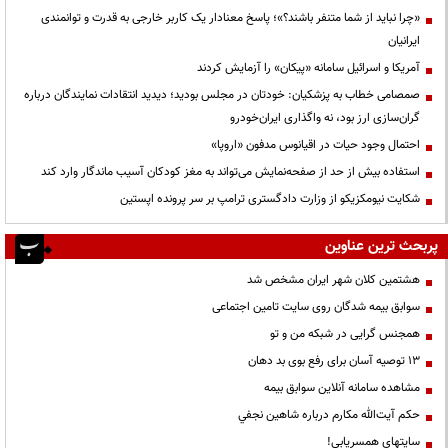
«چرا نباید از شما متنفر باشند؟»؛ پاسخ معنادار یک کاربر خارجی به قدرت و توانمندی
ایرانیان
آمریکا و اسرائیل سامانه «پیکان» را آزمایش کردند
صمصامی خطاب به پزشکیان: خودتان در مجلس بودید؛ دیدید انتقادات نمایندگان درباره
گران‌سازی ارز بود، نه واگذاری ایران‌خودرو
احتمال وجود حیات در اقیانوس مدفون «اروپا»
استفاده بیش از حد از صفحه‌نمایش می‌تواند به مغز کودکان آسیب ماندگار وارد کند
شکایت نیومکزیکو از وزارت دادگستری ترامپ بر سر پرونده اپستین
پربحث ترین عناوین
هشتمین کلان شهر ایران مشخص شد
سوابق بیمه شدگان روی سایت تامین اجتماعی
همجنس گرایی در شبکه من و تو
13 توصیه آسان برای رفع بوی بد دهان
مشاهده سامانه آنلاين سوابق بیمه
حكم آيت‌الله مكارم درباره شاهين نجفي
سایتهای همسریابی!