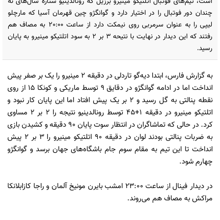
است، تیم‌های فوتبال اتلتیکو مینیرو برزیل که رونالدینیو ستاره سال‌های نه
چندان دور فوتبال را در اختیار دارد و گوانگژو چین قهرمان آسیا که مارچلو
لیپی را به عنوان سرمربی روی نیمکت دارد از ساعت 20:00 به مصاف هم
رفتند که این دیدار در نهایت با نتیحه 3 بر 2 به سود اتلتیکو مینیرو به پایان
رسید.
به گزارش فارس، ابتدا دیه‌گو تاردلی در دقیقه 2 مینیرو را یک بر صفر پیش
انداخت اما در ادامه گوانگژو در دقایق 9 توسط ماریکی و کونکا 15 از روی
نقطه پنالتی به گل رسید و 2 بر یک پیش افتاد اما این پایان کار نبود و
اتلتیکو مینیرو در دقیقه 1+45 توسط رونالدینیو نتیجه را 2 بر 2 مساوی
کرد. در حالی که تماشاگران در انتظار سوت پایان 90 دقیقه و کشیدن بازی
به ضربات پنالتی بودند لوان در دقیقه 90 اتلتیکو مینیرو را 3 بر 2 پیش
انداخت تا این تیم به مقام سوم جام باشگاه‌های جهان برسد و گوانگژو
چهارم شود.
در دیدار فینال از ساعت 23:00 امشب بایرن مونیخ آلمان و راجا کازابلانکا
مراکش به مصاف هم می‌روند.