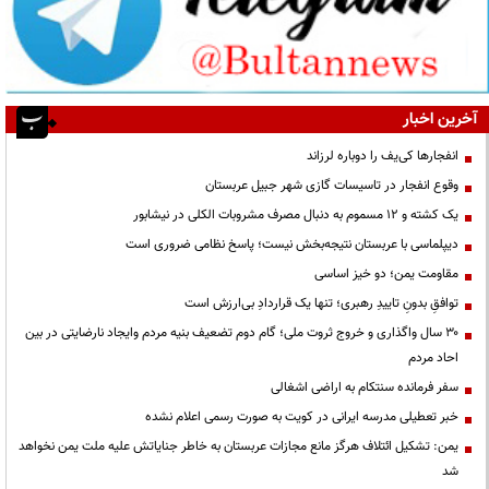
آخرین اخبار
انفجارها کی‌یف را دوباره لرزاند
وقوع انفجار در تاسیسات گازی شهر جبیل عربستان
یک کشته و ۱۲ مسموم به دنبال مصرف مشروبات الکلی در نیشابور
دیپلماسی با عربستان نتیجه‌بخش نیست؛ پاسخ نظامی ضروری است
مقاومت یمن؛ دو خیز اساسی
توافقِ بدونِ تاییدِ رهبری؛ تنها یک قراردادِ بی‌ارزش است
۳۰ سال واگذاری و خروج ثروت ملی؛ گام دوم تضعیف بنیه مردم وایجاد نارضایتی در بین
احاد مردم
سفر فرمانده سنتکام به اراضی اشغالی
خبر تعطیلی مدرسه ایرانی در کویت به صورت رسمی اعلام نشده
یمن: تشکیل ائتلاف هرگز مانع مجازات عربستان به خاطر جنایاتش علیه ملت یمن نخواهد
شد