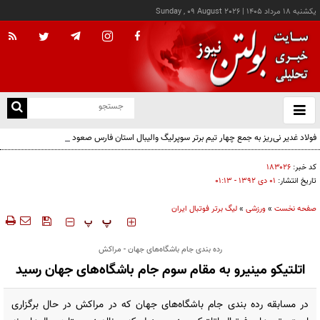
يکشنبه ۱۸ مرداد ۱۴۰۵
|
Sunday , 09 August 2026
از
و
ته
فولاد غدیر نی‌ریز به جمع چهار تیم برتر سوپرلیگ والیبال استان فارس صعود کرد
ن
نو
کد خبر:
۱۸۳۰۲۶
تاریخ انتشار:
۰۱ دی ۱۳۹۲ - ۰۱:۱۳
صفحه نخست
»
ورزشی
»
لیگ برتر فوتبال ایران
‍‍‍ پ
پ
رده بندی جام باشگاه‌های جهان - مراکش
اتلتیکو مینیرو به مقام سوم جام باشگاه‌های جهان رسید
در مسابقه رده بندی جام باشگاه‌های جهان که در مراکش در حال برگزاری