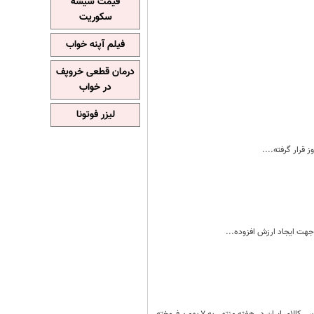
قیمت شیشه
سکوریت
فیلم آپنه خواب
درمان قطعی خروپف
در خواب
لیزر فوتونا
 قرار گرفته....