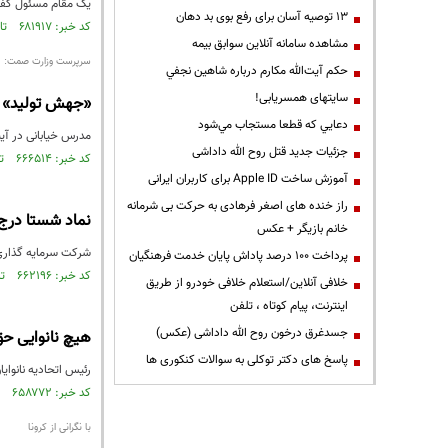
یک مقام مسئول گفت: سازم
13 توصیه آسان برای رفع بوی بد دهان
کد خبر: ۶۸۱۹۱۷ تاریخ انتشار : ۱۳۹۹/۰۶/۱۶
مشاهده سامانه آنلاين سوابق بیمه
سرپرست وزارت صمت:
حكم آيت‌الله مكارم درباره شاهين نجفي
سایتهای همسریابی!
«جهش تولید» ل
دعايي كه قطعا مستجاب مي‌شود
مدرس خیابانی در آی
جزئیات جدید قتل روح الله داداشی
کد خبر: ۶۶۶۵۱۴ تاریخ انتشار : ۱۳۹۹/۰۲/۲۳
آموزش ساخت Apple ID برای کاربران ایرانی
راز خنده های اصغر فرهادی به حرکت بی شرمانه
نماد شستا درج
خانم بازیگر + عکس
شرکت سرمایه گذاری تأمین اجتماعی 
پرداخت ۱۰۰ درصد پاداش پایان خدمت فرهنگیان
کد خبر: ۶۶۲۱۹۶ تاریخ انتشار : ۱۳۹۹/۰۱/۲۱
خلافی آنلاین/استعلام خلافی خودرو از طریق
اینترنت، پیام کوتاه ، تلفن
جسدغرق درخون روح الله داداشی (عکس)
هیچ نانوایی حق
پاسخ های دکتر توکلی به سوالات کنکوری ها
رئیس اتحادیه نانوایان 
کد خبر: ۶۵۸۷۷۲ تاریخ انتشار : ۱۳۹۸/۱۲/۲۵
با نگرانی از کرونا