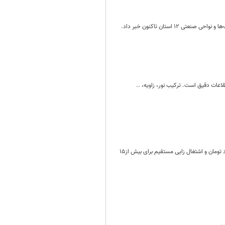
استان تاکنون خبر داد.
عات دقیق است. ترکیب نور، زاویه، ..
در آستانه 42 امین سالگرد پیروزی انقلاب اسلامی 67 طرح بزرگ صنعتی و معدنی با سرمایه گذاری بالغ بر 60 هزار میلیارد تومان و اشتغال زایی مستقیم برای بیش از15