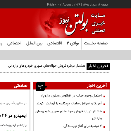
جمعه ۱۶ مرداد ۱۴۰۵
|
Friday , 07 August 2026
صفحه نخست
بولتن ۲
اقتصادی
بین الملل
اجتماعی
ور
آخرین اخبار
هشدار درباره فروش حواله‌های صوری خودروهای وارداتی
صنعتی
آخرین اخبار
احتمال وجود حیات در اقیانوس مدفون «اروپا»
آمریکا و اسرائیل سامانه «پیکان» را آزمایش کردند
در سالروز تأسیس سازما
هشدار درباره فروش حواله‌های صوری خودروهای
ایمیدرو در ۲۴ سالگی؛ تداوم توسعه با مدیریت تخصصی و نگاه آینده‌محور
وارداتی
یازدهم اردیبهشت‌ما
۷ توصیه برای آغاز نویسندگی