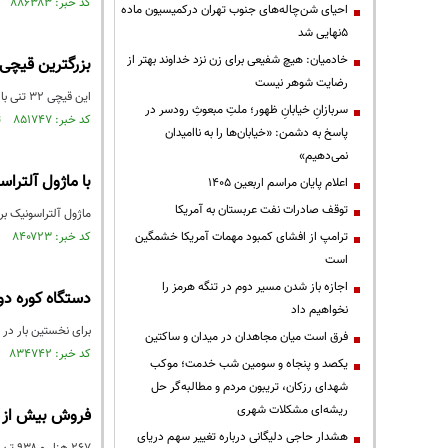
کد خبر: ۸۸۶۳۸۳ تاریخ انتشار : ۱۴۰۵/۰۲/۱۱
احیای شن‌چاله‌های جنوب تهران درکمیسیون ماده
۵نهایی شد
خادمیان: هیچ شفیعی برای زن نزد خداوند بهتر از
بزرگترین قیچی
رضایت شوهر نیست
این قیچی ۳۲ تنی با توان برش ۳۵۰ تن در فولاد سازی و کارخانه‌های صنعتی پر کاربرد است.
سربازانِ خیابانِ ظهور؛ ملتِ مبعوثِ رودسر در
کد خبر: ۸۵۱۷۴۷ تاریخ انتشار : ۱۴۰۳/۰۵/۲۶
پاسخ به دشمن: «خیابان‌ها را به ناامیدان
نمی‌دهیم»
با ماژول آلتراس
اعلام پایان مراسم اربعین ۱۴۰۵
توقف صادرات نفت عربستان به آمریکا
ماژول آلتراسونیک بر
ترامپ از افشای کمبود مهمات آمریکا خشمگین
کد خبر: ۸۴۰۷۲۳ تاریخ انتشار : ۱۴۰۲/۱۱/۲۵
است
اجازه باز شدن مسیر دوم در تنگه هرمز را
دستگاه کوره دوار RHF در مقیاس صنعتی ساخته
نخواهیم داد
برای نخستین بار در کشور طرح دانش‌بنیان ا
فرق است میان مجاهدان در میدان و ساکتین
کد خبر: ۸۳۴۷۴۲ تاریخ انتشار : ۱۴۰۲/۰۹/۰۴
یکصد و پنجاه و سومین شب خدمت؛ موکب
شهدای رزکان، تریبون مردم و مطالبه‌گر حل
ریشه‌ای مشکلات شهری
فروش بیش از 267هزار تن محصولات صنعتی و پتروشیمی
هشدار حاجی دلیگانی درباره تغییر سهم دریای