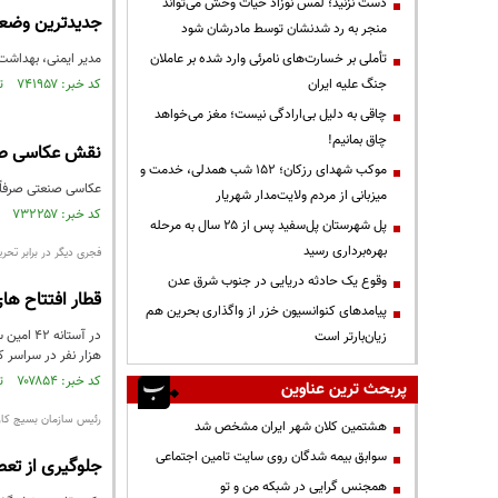
دست نزنید؛ لمس نوزاد حیات وحش می‌تواند
جدیدترین وضعی
منجر به رد شدنشان توسط مادرشان شود
تأملی بر خسارت‌های نامرئی وارد شده بر عاملان
مدیر ایمنی، بهداشت، مح
جنگ علیه ایران
کد خبر: ۷۴۱۹۵۷ تاریخ انتشار : ۱۴۰۰/۰۶/۲۱
چاقی به دلیل بی‌ارادگی نیست؛ مغز می‌خواهد
چاق بمانیم!
نقش عکاسی صن
موکب شهدای رزکان؛ ۱۵۲ شب همدلی، خدمت و
عکاسی صنعتی صرفاً 
میزبانی از مردم ولایت‌مدار شهریار
کد خبر: ۷۳۲۲۵۷ تاریخ انتشار : ۱۴۰۴/۰۸/۱۱
پل شهرستان پل‌سفید پس از ۲۵ سال به مرحله
بهره‌برداری رسید
فجری دیگر در برابر تحری
وقوع یک حادثه دریایی در جنوب شرق عدن
قطار افتتاح ها
پیامدهای کنوانسیون خزر از واگذاری بحرین هم
زیان‌بارتر است
هزار نفر در سراسر ک
کد خبر: ۷۰۷۸۵۴ تاریخ انتشار : ۱۳۹۹/۱۱/۱۵
پربحث ترین عناوین
رئیس سازمان بسیج کار
هشتمین کلان شهر ایران مشخص شد
سوابق بیمه شدگان روی سایت تامین اجتماعی
جلوگیری از تعطیلی ۱۵۰ کارخانه 
همجنس گرایی در شبکه من و تو