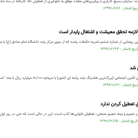
ان بسیج کارگری با پیگیری‌های متعدد موفق به جلوگیری از تعطیلی ۱۵۰ کارخانه در سه ماه شد.
ازمه تحقق معیشت و اشتغال پایدار است
ین رونمایی از شماره ششم نشریه «تأملات رشد» که از سوی مرکز رشد دانشگاه امام صادق (ع) با
 شد
(بزرگ‌ترین هلدینگ چند رشته ای کشور) با سرمایه ۸۰/۰۰۰ میلیارد ریال با نماد "شستا" در فهرست نرخ‌های بازار...
 تعطیل کردن ندارد
حجیم و نیمه حجیم صنعتی: تعطیلی نانوایی‌ها کذب است، این در حالی است که حتی در روز اول و دوم فرودین ماه ۹۹ هم 