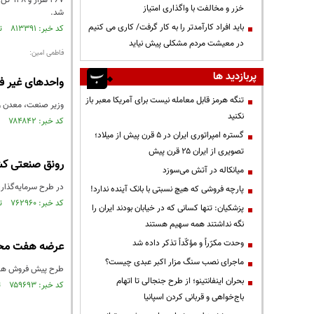
خزر و مخالفت با واگذاری امتیاز
شد.
باید افراد کارآمدتر را به کار گرفت/ کاری می کنیم
کد خبر: ۸۱۳۳۹۱ تاریخ انتشار : ۱۴۰۱/۱۱/۰۹
در معیشت مردم مشکلی پیش نیاید
فاطمی امین:
پربازدید ها
واحدهای غیر فع
تنگه هرمز قابل معامله نیست برای آمریکا معبر باز
وزیر صنعت، معدن و تجارت گفت: بیش از ۵۰ درصد از واحد‌های صن
نکنید
کد خبر: ۷۸۴۸۴۲ تاریخ انتشار : ۱۴۰۱/۰۴/۱۱
گستره امپراتوری ایران در ۵ قرن پیش از میلاد؛
تصویری از ایران ۲۵ قرن پیش
رونق صنعتی کشور با 48 پروژه
میانکاله در آتش می‌سوزد
در طرح سرمایه‌گذاری 17 میلیارد دلاری شرکت‌های بزرگ و دارای پشتوانه مالی مناسب، 48 پروژه بزرگ صنعتی کشور را انجام 
پارچه فروشی که هیچ نسبتی با بانک آینده ندارد!
کد خبر: ۷۶۲۹۶۰ تاریخ انتشار : ۱۴۰۰/۱۱/۱۸
پزشکیان: تنها کسانی که در خیابان بودند ایران را
نگه نداشتند همه سهیم هستند
وحدت مکرّراً و مؤکّداً تذکر داده شد
عرضه هفت محصو
ماجرای نصب سنگ مزار اکبر عبدی چیست؟
طرح پیش فروش هفت م
بحران اینفانتینو؛ از طرح جنجالی تا اتهام
کد خبر: ۷۵۹۶۹۳ تاریخ انتشار : ۱۴۰۰/۱۰/۲۸
باج‌خواهی و قربانی کردن اسپانیا