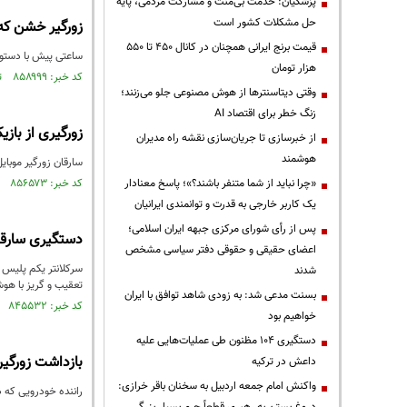
پزشکیان: خدمت بی‌منت و مشارکت مردمی، پایه
حل مشکلات کشور است
زورگیر خشن که 
قیمت‌ برنج ایرانی همچنان در کانال ۴۵۰ تا ۵۵۰
ساعتی پیش با دستور
هزار تومان
کد خبر: ۸۵۸۹۹۹ تاریخ انتشار : ۱۴۰۳/۰۹/۰۷
وقتی دیتاسنترها از هوش مصنوعی جلو می‌زنند؛
زنگ خطر برای اقتصاد AI
زورگیری از باز
از خبرسازی تا جریان‌سازی نقشه راه مدیران
هوشمند
سارقان زورگیر موبای
«چرا نباید از شما متنفر باشند؟»؛ پاسخ معنادار
کد خبر: ۸۵۶۵۷۳ تاریخ انتشار : ۱۴۰۳/۰۸/۰۱
یک کاربر خارجی به قدرت و توانمندی ایرانیان
پس از رأی شورای مرکزی جبهه ایران اسلامی؛
دستگیری سارقی
اعضای حقیقی و حقوقی دفتر سیاسی مشخص
سرکلانتر یکم پلیس 
شدند
تعقیب و گریز با هوشیاری
بسنت مدعی شد: به زودی شاهد توافق با ایران
کد خبر: ۸۴۵۵۳۲ تاریخ انتشار : ۱۴۰۳/۰۲/۱۱
خواهیم بود
دستگیری ۱۰۴ مظنون طی عملیات‌هایی علیه
بازداشت زورگیر
داعش در ترکیه
واکنش امام جمعه اردبیل به سخنان باقر خرازی:
راننده خودرویی که د