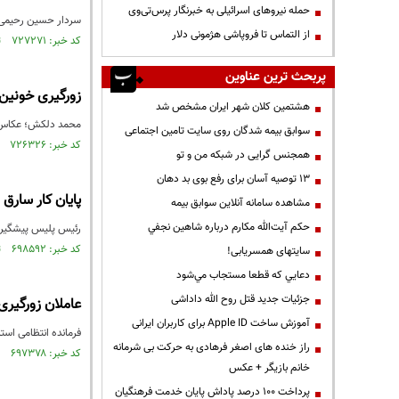
حمله نیروهای اسرائیلی به خبرنگار پرس‌تی‌وی
سردار حسین رحیمی فرما
از التماس تا فروپاشی هژمونی دلار
کد خبر: ۷۲۷۲۷۱ تاریخ انتشار : ۱۴۰۰/۰۳/۱۹
پربحث ترین عناوین
زورگیری خونین
هشتمین کلان شهر ایران مشخص شد
محمد دلکش؛ عکاس خبری، بامداد امروز (13 خرداد) توسط زور
سوابق بیمه شدگان روی سایت تامین اجتماعی
کد خبر: ۷۲۶۳۲۶ تاریخ انتشار : ۱۴۰۰/۰۳/۱۳
همجنس گرایی در شبکه من و تو
13 توصیه آسان برای رفع بوی بد دهان
پایان کار سارق
مشاهده سامانه آنلاين سوابق بیمه
حكم آيت‌الله مكارم درباره شاهين نجفي
رئیس پلیس پیشگیری تهران بزرگ از دست
کد خبر: ۶۹۸۵۹۲ تاریخ انتشار : ۱۳۹۹/۰۹/۲۷
سایتهای همسریابی!
دعايي كه قطعا مستجاب مي‌شود
جزئیات جدید قتل روح الله داداشی
عاملان زورگیری
آموزش ساخت Apple ID برای کاربران ایرانی
فرمانده انتظامی است
راز خنده های اصغر فرهادی به حرکت بی شرمانه
کد خبر: ۶۹۷۳۷۸ تاریخ انتشار : ۱۳۹۹/۰۹/۱۹
خانم بازیگر + عکس
پرداخت ۱۰۰ درصد پاداش پایان خدمت فرهنگیان