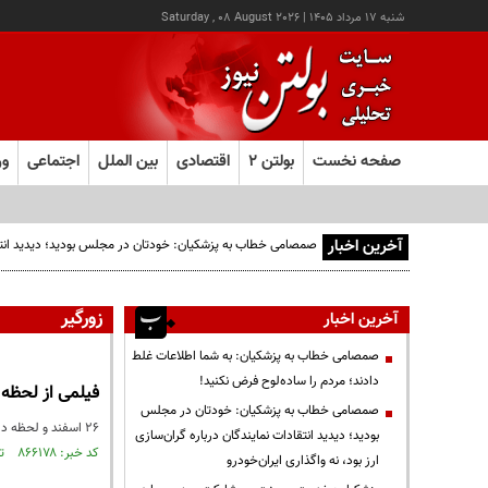
شنبه ۱۷ مرداد ۱۴۰۵
|
Saturday , 08 August 2026
صفحه نخست
بولتن ۲
اقتصادی
بین الملل
اجتماعی
ور
آخرین اخبار
صمصامی خطاب به پزشکیان: خودتان در مجلس بودید؛ دیدید انتقادا
زورگیر
آخرین اخبار
صمصامی خطاب به پزشکیان: به شما اطلاعات غلط
دادند؛ مردم را ساده‌لوح فرض نکنید!
فیلمی از لحظه 
صمصامی خطاب به پزشکیان: خودتان در مجلس
۲۶ اسفند و لحظه دردناک و هولناک حمله وحشیانه سه سارق و زورگیر با قمه و چاقو به یک جوان در منطقه چیتگر تهران را ببینید.
بودید؛ دیدید انتقادات نمایندگان درباره گران‌سازی
کد خبر: ۸۶۶۱۷۸ تاریخ انتشار : ۱۴۰۳/۱۲/۲۸
ارز بود، نه واگذاری ایران‌خودرو