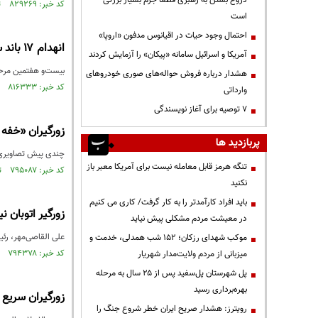
دروغ بستن به رهبری قطعاً جرم بسیار بزرگی
کد خبر: ۸۲۹۲۶۹ تاریخ انتشار : ۱۴۰۲/۰۶/۰۶
است
احتمال وجود حیات در اقیانوس مدفون «اروپا»
انهدام ۱۷ باند سارقان زورگیر در غرب تهران‌
آمریکا و اسرائیل سامانه «پیکان» را آزمایش کردند
بیست‌و هفتمین مرحل
هشدار درباره فروش حواله‌های صوری خودروهای
کد خبر: ۸۱۶۳۳۳ تاریخ انتشار : ۱۴۰۱/۱۱/۳۰
وارداتی
۷ توصیه برای آغاز نویسندگی
زورگیران «خفه
پربازدید ها
چندی پیش تصاویری با
تنگه هرمز قابل معامله نیست برای آمریکا معبر باز
کد خبر: ۷۹۵۰۸۷ تاریخ انتشار : ۱۴۰۱/۰۶/۲۷
نکنید
باید افراد کارآمدتر را به کار گرفت/ کاری می کنیم
زورگیر اتوبان 
در معیشت مردم مشکلی پیش نیاید
علی القاصی‌‌مهر، رئ
موکب شهدای رزکان؛ ۱۵۲ شب همدلی، خدمت و
کد خبر: ۷۹۴۳۷۸ تاریخ انتشار : ۱۴۰۱/۰۶/۲۱
میزبانی از مردم ولایت‌مدار شهریار
پل شهرستان پل‌سفید پس از ۲۵ سال به مرحله
بهره‌برداری رسید
زورگیران سریع 
رویترز: هشدار صریح ایران خطر شروع جنگ را