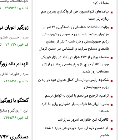
حجت‌الاسلام والمسل
متوقف کرد
کد خبر: ۷۹۱۹۳۹ تاریخ انتشار : ۱۴۰۱/۰۶/۰۳
پیامدهای کنوانسیون خزر از واگذاری بحرین هم
زیان‌بارتر است
زورگیر اتوبان 
وزارت اطلاعات: شناسایی و دستگیری ۲۱ نفر از
مزدوران مرتبط با سازمان جاسوسی و تروریستی
سردار حسین اشتری ف
رژیم صهیونیستی و بازداشت ۴ نفر از اعضای
کد خبر: ۷۹۱۲۱۷ تاریخ انتشار : ۱۴۰۱/۰۵/۲۹
باندهای مسلح شرارت و اغتشاش در استان کرمان
معامله بیش از ۴۱۳ هزار تن کالا در بازار فیزیکی
انهدام باند زور
بورس کالا / حراج باز و پتروشیمی پیشران ارزش
معاملات روز شدند
سردار علیرضا لطفی ر
شکنجه رئیس بیمارستان کمال عدوان غزه در زندان
کد خبر: ۷۴۸۸۳۸ تاریخ انتشار : ۱۴۰۰/۰۸/۰۴
رژیم صهیونیستی
ترامپ: ترجیح می‌دهم با ایران به توافق برسم
گفتگو با زورگی
ونس: ایرانی‌ها طرف بسیار دشواری برای مذاکره
این 2 زورگیر و سارق در صحنه جرم دست به جدال های خونینی می زدند.
هستند
کد خبر: ۷۴۳۵۴۶ تاریخ انتشار : ۱۴۰۰/۰۶/۳۱
کالابرگ این خانوارها امروز شارژ شد
از دشمن ذره ای امید خیرخواهی نباید داشته
باشیم
دستگیری ۷۹۳ سارق و زورگیر در «رعد ۴۵»