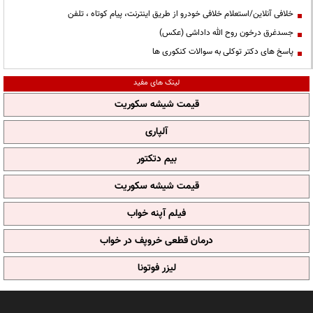
خلافی آنلاین/استعلام خلافی خودرو از طریق اینترنت، پیام کوتاه ، تلفن
جسدغرق درخون روح الله داداشی (عکس)
پاسخ های دکتر توکلی به سوالات کنکوری ها
لینک های مفید
قیمت شیشه سکوریت
آلپاری
بیم دتکتور
قیمت شیشه سکوریت
فیلم آپنه خواب
درمان قطعی خروپف در خواب
لیزر فوتونا