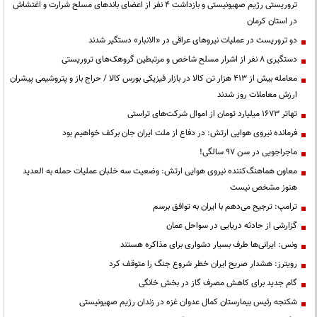
تروریستی رژیم صهیونیستی و بازداشت ۴ نفر از اعضای باندهای مسلح شرارت و اغتشاش
در استان کرمان
دو تروریست در عملیات نیروهای عراقی در «الانبار» دستگیر شدند
دستگیری ۸ نفر از اشرار مسلح شاخص و مرتبطین گروهک‌های تروریستی
معامله بیش از ۴۱۳ هزار تن کالا در بازار فیزیکی بورس کالا / حراج باز و پتروشیمی پیشران
ارزش معاملات روز شدند
تهاتر ۱۶۷۳ میلیارد تومان از اموال شرکت‌های تراستی
فرمانده نیروی هوایی ارتش: در دفاع از ملت ایران جان برکف خواهیم بود
ماجراجویی در سن ۹۷ سالگی!
معاون هماهنگ‌کننده نیروی هوایی ارتش: وضعیت سه خلبان عملیات حمله به العدید
هنوز مشخص نیست
ترامپ: ترجیح می‌دهم با ایران به توافق برسم
گزارشی از حادثه دریایی در سواحل عمان
ونس: ایرانی‌ها طرف بسیار دشواری برای مذاکره هستند
رویترز: هشدار صریح ایران خطر شروع جنگ را متوقف کرد
گام جدید برای کاهش مصرف گاز در بخش خانگی
شکنجه رئیس بیمارستان کمال عدوان غزه در زندان رژیم صهیونیستی