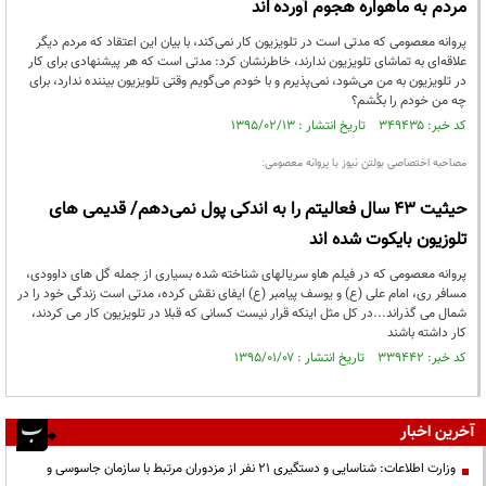
مردم به ماهواره هجوم آورده اند
پروانه معصومی که مدتی است در تلویزیون کار نمی‌کند، با بیان این اعتقاد که مردم دیگر
علاقه‌ای به تماشای تلویزیون ندارند، خاطرنشان کرد: مدتی است که هر پیشنهادی برای کار
در تلویزیون به من می‌شود، نمی‌پذیرم و با خودم می‌گویم وقتی تلویزیون بیننده ندارد، برای
چه من خودم را بکُشم؟
کد خبر: ۳۴۹۴۳۵ تاریخ انتشار : ۱۳۹۵/۰۲/۱۳
مصاحبه اختصاصی بولتن نیوز با پروانه معصومی:
حیثیت 43 سال فعالیتم را به اندکی پول نمی‌دهم/ قدیمی های
تلوزیون بایکوت شده اند
پروانه معصومی که در فیلم هاو سریالهای شناخته شده بسیاری از جمله گل های داوودی،
مسافر ری، امام علی (ع) و یوسف پیامبر (ع) ایفای نقش کرده، مدتی است زندگی خود را در
شمال می گذراند...در کل مثل اینکه قرار نیست کسانی که قبلا در تلویزیون کار می کردند،
کار داشته باشند
کد خبر: ۳۳۹۴۴۲ تاریخ انتشار : ۱۳۹۵/۰۱/۰۷
آخرین اخبار
وزارت اطلاعات: شناسایی و دستگیری ۲۱ نفر از مزدوران مرتبط با سازمان جاسوسی و