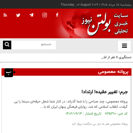
پنجشنبه ۱۵ مرداد ۱۴۰۵
|
Thursday , 06 August 2026
از
و
ته
دستگیری ۸ نفر از اشرار مسلح شاخص و مرتبطین گروهک‌های تروریستی
ن
نو
پروانه معصومی
جرم: تغییر عقیده! ارتداد!
پروانه معصومی، چند صباحی را با شما گذراند، در کنار شما شغل حرفه‌ای سینما را پی
گرفت، انقلاب اسلامی که شد، زوایای فرهنگی پنهان ایران که با...
کد خبر: ۸۳۵۳۱۰ تاریخ انتشار : ۱۴۰۲/۰۹/۱۴
پروانه معصومی هم به دیار بی بازگشت پرواز کرد