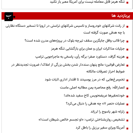
تنگه هرمز قابل معامله نیست برای آمریکا معبر باز نکنید
پربازدید ها
از رانت‌ شرکتهای خودروساز و تاسیس شرکتهای تراستی در اروپا تا تسخیر دستگاه نظارتی
با چه هدفی صورت گرفته است
چرا قالب وافل جایگزین سقف تیرچه بلوک در پروژه‌های مدرن شده است؟
جزئیات مذاکرات ایران و عمان برای بازگشایی تنگه هرمز
هزینه گزاف، دستاورد صفر؛ برگه رأی، پاسخی به ماجراجویی ترامپ
تعارض قوانین؛ مانع پنهان سنددار شدن بخش بزرگی از املاک/ ضرورت تجدیدنظر در
ضوابط احراز تصرفات مالکانه
تخم‌مرغ‌هایی که در مرز پوسیدند تا اقتدار اداری اثبات شود
انصارالله: رفع محاصره یمن مطالبه اصلی ماست
خودتحقیرها عریضه‌نویس کاخ سفید شده‌اند!
عملیات «نصر ۷» چه هدفی را دنبال می‌کرد؟
زلزله شهر یاسوج را لرزاند
تشخیص روان‌شناختی ترامپ: «او تجسم خالص شیطان است!»
آمریکا ویزای سفیر برزیل را باطل کرد