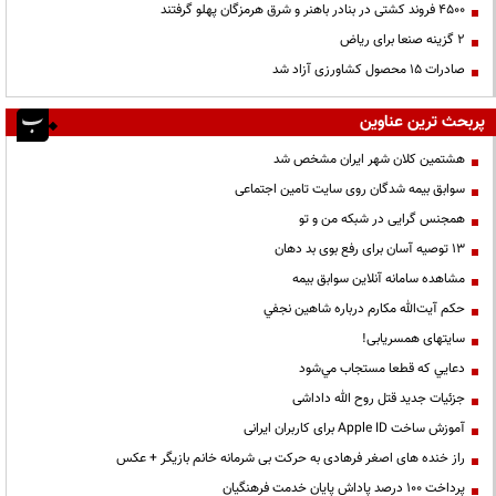
۴۵۰۰ فروند کشتی در بنادر باهنر و شرق هرمزگان پهلو گرفتند
۲ گزینه صنعا برای ریاض
صادرات ۱۵ محصول کشاورزی آزاد شد
پربحث ترین عناوین
هشتمین کلان شهر ایران مشخص شد
سوابق بیمه شدگان روی سایت تامین اجتماعی
همجنس گرایی در شبکه من و تو
13 توصیه آسان برای رفع بوی بد دهان
مشاهده سامانه آنلاين سوابق بیمه
حكم آيت‌الله مكارم درباره شاهين نجفي
سایتهای همسریابی!
دعايي كه قطعا مستجاب مي‌شود
جزئیات جدید قتل روح الله داداشی
آموزش ساخت Apple ID برای کاربران ایرانی
راز خنده های اصغر فرهادی به حرکت بی شرمانه خانم بازیگر + عکس
پرداخت ۱۰۰ درصد پاداش پایان خدمت فرهنگیان