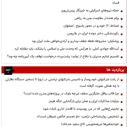
فساد
حمله نیروهای اسرائیلی به خبرنگار پرس‌تی‌وی
پیام هشدار مقاومت یمن به ریاض
تصادف ۱۲ خودرو در محور یاسوج ـ اصفهان
رکوردشکنی دختر دونده ایران در بلاروس
پزشکیان: مشروطه نقطه عطف بیداری و آزادی‌خواهی ملت ایران بود
آیت‌الله جوادی آملی: با هرکس که وحدت ملی و اسلامی را بشکند، باید مقابله کرد
تقسیم غنایم مدیران یا دفاع از تولید؛ پشت‌پرده درخواست توقف یک آیین‌نامه چه بود؟
پربازدید ها
از رانت‌ شرکتهای خودروساز و تاسیس شرکتهای تراستی در اروپا تا تسخیر دستگاه نظارتی
با چه هدفی صورت گرفته است
چرا قالب وافل جایگزین سقف تیرچه بلوک در پروژه‌های مدرن شده است؟
جزئیات مذاکرات ایران و عمان برای بازگشایی تنگه هرمز
تخم‌مرغ‌هایی که در مرز پوسیدند تا اقتدار اداری اثبات شود
تشخیص روان‌شناختی ترامپ: «او تجسم خالص شیطان است!»
خودتحقیرها عریضه‌نویس کاخ سفید شده‌اند!