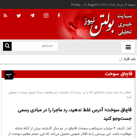
جمعه ۱۶ مرداد ۱۴۰۵
|
Friday , 07 August 2026
از
و
ته
باید افراد کارآمدتر را به کار گرفت/ کاری می کنیم در معیشت مردم مشکلی پیش نیاید
ن
نو
قاچاق سوخت
خطاب به ستاد مبارزه با قاچاق کالا و ارز؛ مردم آمار کشفیات نمی‌خواهند، منشأ خروج سوخت را معرفی
کنید
قاچاق سوخت؛ آدرس غلط ندهید، رد ماجرا را در مبادی رسمی
جست‌وجو کنید
آمار کشف ۴ میلیارد مترمکعب سوخت قاچاق در دو سال گذشته، بیش از آنکه نشانه
موفقیت باشد، این پرسش را به افکار عمومی تحمیل می‌کند که این حجم عظیم سوخت از