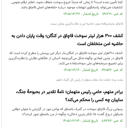
کجا تأمین شده است؟ تا زمانی که منشأ خروج سوخت شفاف نشود، اعلام ارقام نجومی
کشفیات نمی‌تواند پاسخگوی ابهامات موجود درباره حلقه‌های اصلی قاچاق باشد.
کد خبر: ۸۹۱۲۲۰ تاریخ انتشار : ۱۴۰۵/۰۴/۲۶
قاچاق سازمان‌یافته بدون حاشیه امن و نظارت‌گریزی ممکن نیست
کشف ۳۰۰ هزار لیتر سوخت قاچاق در کنگان؛ وقت پایان دادن به
حاشیه امن متخلفان است
کشف ۳۰۰هزار لیتر سوخت قاچاق در کنگان،بار دیگر این پرسش را مطرح کرده است که
قاچاق در چنین ابعادی چگونه شکل می‌گیردوچه کسانی از خلأهای نظارتی یا نظارت‌گریزی
برای تضییع سرمایه‌های ملی سوءاستفاده می‌کنند.
کد خبر: ۸۹۰۵۶۶ تاریخ انتشار : ۱۴۰۵/۰۴/۱۶
پشت پرده حمایت یک مقام مسئول از رئیس کل گمرک کشور
برادرِ متهم، حامیِ رئیس متهمان؛ نامهٔ تقدیر در بحبوحهٔ جنگ،
سایبان چه کسی را محکم می‌کند؟
رسوایی بزرگ قاچاق سوخت در گمرک باشماق که بولتن نیوز در گزارشی با عنوان «وقتی
باسکول دروغ گفت؛ ۱۵ تانکر بنزینِ «خالی» چگونه از مرز باشماق عبور کردند؟»
کد خبر: ۸۸۷۹۱۶ تاریخ انتشار : ۱۴۰۵/۰۳/۰۴