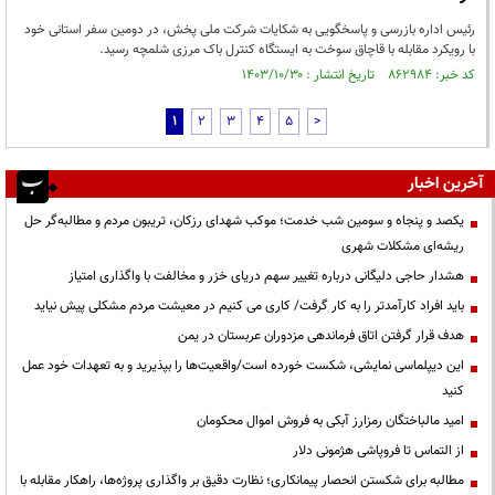
رئیس اداره بازرسی و پاسخگویی به شکایات شرکت ملی پخش، در دومین سفر استانی خود
با رویکرد مقابله با قاچاق سوخت به ایستگاه کنترل باک مرزی شلمچه رسید.
کد خبر: ۸۶۲۹۸۴ تاریخ انتشار : ۱۴۰۳/۱۰/۳۰
1
2
3
4
5
>
آخرین اخبار
یکصد و پنجاه و سومین شب خدمت؛ موکب شهدای رزکان، تریبون مردم و مطالبه‌گر حل
ریشه‌ای مشکلات شهری
هشدار حاجی دلیگانی درباره تغییر سهم دریای خزر و مخالفت با واگذاری امتیاز
باید افراد کارآمدتر را به کار گرفت/ کاری می کنیم در معیشت مردم مشکلی پیش نیاید
هدف قرار گرفتن اتاق‌ فرماندهی مزدوران عربستان در یمن
این دیپلماسی نمایشی، شکست خورده است/واقعیت‌ها را بپذیرید و به تعهدات خود عمل
کنید
امید مالباختگان رمزارز آبکی به فروش اموال محکومان
از التماس تا فروپاشی هژمونی دلار
مطالبه برای شکستن انحصار پیمانکاری؛ نظارت دقیق بر واگذاری پروژه‌ها، راهکار مقابله با