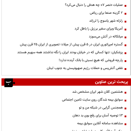
عملیات «نصر ۷» چه هدفی را دنبال می‌کرد؟
۲ گزینه صنعا برای ریاض
زلزله شهر یاسوج را لرزاند
آمریکا ویزای سفیر برزیل را باطل کرد
میانکاله در آتش می‌سوزد
گستره امپراتوری ایران در ۵ قرن پیش از میلاد؛ تصویری از ایران ۲۵ قرن پیش
پزشکیان: تنها کسانی که در خیابان بودند ایران را نگه نداشتند همه سهیم هستند
پارچه فروشی که هیچ نسبتی با بانک آینده ندارد!
نقض آتش‌بس و حملات رژیم صهیونیستی به جنوب لبنان
پربحث ترین عناوین
هشتمین کلان شهر ایران مشخص شد
سوابق بیمه شدگان روی سایت تامین اجتماعی
همجنس گرایی در شبکه من و تو
13 توصیه آسان برای رفع بوی بد دهان
مشاهده سامانه آنلاين سوابق بیمه