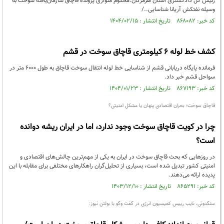
رئیس کل دادگستری استان هرمزگان:محکوم متواری پرونده قاچاق سازمان‌یافته سوخت به
وسیله نفتکش آریانا شناسایی../
کد خبر: ۸۶۸۰۸۲ تاریخ انتشار : ۱۴۰۴/۰۲/۱۵
کشف خط لوله ۶ کیلومتری قاچاق سوخت در قشم
فرمانده پایگاه دریابانی قشم از شناسایی خط لوله انتقال سوخت قاچاق به طول ۶۰۰۰ متر در
سواحل قشم خبر داد.
کد خبر: ۸۶۷۱۹۳ تاریخ انتشار : ۱۴۰۴/۰۱/۲۳
قاچاق سوخت؛ بحران اقتصادی پنهان یا مشکل امنیتی؟
چرا در کویت قاچاق سوخت وجود ندارد، اما در ایران ریشه دوانده
است؟
در روزهایی که بحث قاچاق سوخت در ایران به یکی از مهم‌ترین چالش‌های اقتصادی و
امنیتی کشور تبدیل شده است، بسیاری از تحلیل‌گران راهکارهای مختلفی برای مقابله با این
پدیده ارائه می‌دهند.
کد خبر: ۸۶۵۲۹۱ تاریخ انتشار : ۱۴۰۳/۱۲/۱۰
سنگدونی، نایب رییس کمیسیون انرژی در گفت وگو با بولتن نیوز: