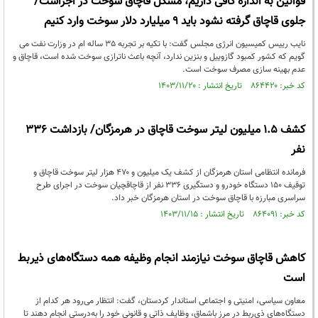
قوانین به اندازه کافی داریم، مشکل قاچاق سوخت در اجراست/
جلوی قاچاق گرفته نشود باید 9 میلیارد دلار سوخت وارد کنیم
نایب رییس کمیسیون انرژی مجلس گفت: با تکیه بر تجربه 35 ساله ام در وزارت نفت می
گویم که کشور کمبود گازوییل و بنزین ندارد، آنچه باعث ناترازی سوخت شده است، قاچاق و
عدم بهینه سازی مصرف سوخت است.
کد خبر: ۸۶۴۴۲۰ تاریخ انتشار : ۱۴۰۳/۱۱/۲۰
کشف ۱.۵ میلیون لیتر سوخت قاچاق در هرمزگان/ بازداشت ۳۳۶
نفر
فرمانده انتظامی استان هرمزگان از کشف یک میلیون و ۴۷۰ هزار لیتر سوخت قاچاق و
توقیف ۱۵۰ دستگاه خودرو و دستگیری ۳۳۶ نفر از قاچاقچیان سوخت در اجرای طرح
سراسری مبارزه با قاچاق سوخت در استان هرمزگان خبر داد.
کد خبر: ۸۶۴۰۹۱ تاریخ انتشار : ۱۴۰۳/۱۱/۱۵
کاهش قاچاق سوخت نیازمند انجام وظیفه همه دستگاه‌های ذیربط
است
معاون سیاسی، امنیتی و اجتماعی استاندار کردستان، گفت: انتظار می‌رود هر کدام از
دستگاه‌های ذی‌ربط در مرز باشماق، وظایف ذاتی و قانونی خود را به‌درستی انجام دهند تا