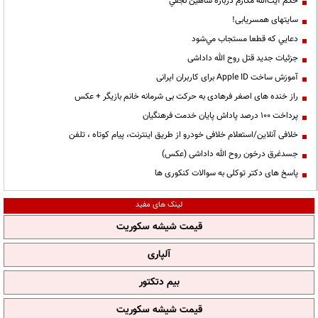
حكم آيت‌الله مكارم درباره شاهين نجفي
سایتهای همسریابی!
دعايي كه قطعا مستجاب مي‌شود
جزئیات جدید قتل روح الله داداشی
آموزش ساخت Apple ID برای کاربران ایرانی
راز خنده های اصغر فرهادی به حرکت بی شرمانه خانم بازیگر + عکس
پرداخت ۱۰۰ درصد پاداش پایان خدمت فرهنگیان
خلافی آنلاین/استعلام خلافی خودرو از طریق اینترنت، پیام کوتاه ، تلفن
جسدغرق درخون روح الله داداشی (عکس)
پاسخ های دکتر توکلی به سوالات کنکوری ها
لینک های مفید
قیمت شیشه سکوریت
آلپاری
بیم دتکتور
قیمت شیشه سکوریت