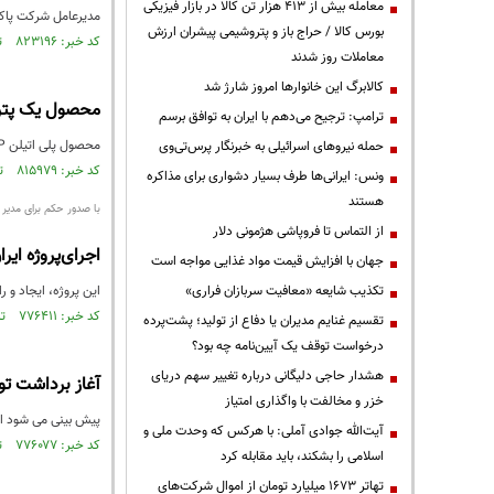
معامله بیش از ۴۱۳ هزار تن کالا در بازار فیزیکی
مدیرعامل شرکت پاکس
بورس کالا / حراج باز و پتروشیمی پیشران ارزش
کد خبر: ۸۲۳۱۹۶ تاریخ انتشار : ۱۴۰۲/۰۳/۰۵
معاملات روز شدند
کالابرگ این خانوارها امروز شارژ شد
محصول یک پترو
ترامپ: ترجیح می‌دهم با ایران به توافق برسم
محصول پلی اتیلن LMP شرکت پتروشیمی میاندوآب برای نخستین بار در بازار اصلی بورس کالا پذیرش شد.
حمله نیروهای اسرائیلی به خبرنگار پرس‌تی‌وی
کد خبر: ۸۱۵۹۷۹ تاریخ انتشار : ۱۴۰۱/۱۱/۲۷
ونس: ایرانی‌ها طرف بسیار دشواری برای مذاکره
هستند
با صدور حکم برای مدیر 
از التماس تا فروپاشی هژمونی دلار
اجرای‌پروژه ایران خودر
جهان با افزایش قیمت مواد غذایی مواجه است
تکذیب شایعه «معافیت سربازان فراری»
این پروژه، ایجاد و 
کد خبر: ۷۷۶۴۱۱ تاریخ انتشار : ۱۴۰۱/۰۲/۱۵
تقسیم غنایم مدیران یا دفاع از تولید؛ پشت‌پرده
درخواست توقف یک آیین‌نامه چه بود؟
هشدار حاجی دلیگانی درباره تغییر سهم دریای
آغاز برداشت تو
خزر و مخالفت با واگذاری امتیاز
پیش بینی می شود امسال دو هزار و ۵۰۰ تن 
آیت‌الله جوادی آملی: با هرکس که وحدت ملی و
کد خبر: ۷۷۶۰۷۷ تاریخ انتشار : ۱۴۰۱/۰۲/۱۴
اسلامی را بشکند، باید مقابله کرد
تهاتر ۱۶۷۳ میلیارد تومان از اموال شرکت‌های