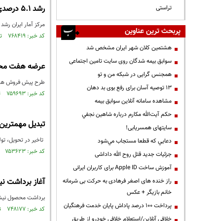
رشد 5.1 درصدی اقتصاد ایران در 9 ماهه 1400
تراستی
مرکز آمار ایران رشد اقتصادی 9 ماهه امسال بدون احتساب نفت را 3.8 درصد و با 
پربحث ترین عناوین
کد خبر: ۷۶۸۴۱۹ تاریخ انتشار : ۱۴۰۰/۱۲/۱۸
هشتمین کلان شهر ایران مشخص شد
سوابق بیمه شدگان روی سایت تامین اجتماعی
عرضه هفت محصو
همجنس گرایی در شبکه من و تو
طرح پیش فروش هفت م
13 توصیه آسان برای رفع بوی بد دهان
کد خبر: ۷۵۹۶۹۳ تاریخ انتشار : ۱۴۰۰/۱۰/۲۸
مشاهده سامانه آنلاين سوابق بیمه
حكم آيت‌الله مكارم درباره شاهين نجفي
تبدیل مهمترین ا
سایتهای همسریابی!
تاخیر در تحویل، تول
دعايي كه قطعا مستجاب مي‌شود
کد خبر: ۷۵۳۶۲۳ تاریخ انتشار : ۱۴۰۰/۰۹/۰۷
جزئیات جدید قتل روح الله داداشی
آموزش ساخت Apple ID برای کاربران ایرانی
آغاز برداشت ن
راز خنده های اصغر فرهادی به حرکت بی شرمانه
خانم بازیگر + عکس
برداشت محصول نیشکر از امروز چها
پرداخت ۱۰۰ درصد پاداش پایان خدمت فرهنگیان
کد خبر: ۷۴۸۱۷۷ تاریخ انتشار : ۱۴۰۰/۰۷/۳۰
خلافی آنلاین/استعلام خلافی خودرو از طریق