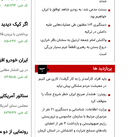
شدند
کد خبر: ۸۵۱۷۹۴ تاریخ انتشار : ۱۴۰۳/۰۵/۲۷
بسنت مدعی شد: به زودی شاهد توافق با ایران
خواهیم بود
اگر کپک دیدید 
دستگیری ۱۰۴ مظنون طی عملیات‌هایی علیه
داعش در ترکیه
برداشتن یا بریدن قا
واکنش امام جمعه اردبیل به سخنان باقر خرازی:
کد خبر: ۸۵۰۲۴۶ تاریخ انتشار : ۱۴۰۳/۰۵/۰۴
دروغ بستن به رهبری قطعاً جرم بسیار بزرگی
است
ایران‌ خودرو ا
پربازدید ها
در پی انتشار مطلبی 
کد خبر: ۸۴۷۵۰۵ تاریخ انتشار : ۱۴۰۳/۰۳/۲۱
باید افراد کارآمدتر را به کار گرفت/ کاری می کنیم
در معیشت مردم مشکلی پیش نیاید
رویترز: هشدار صریح ایران خطر شروع جنگ را
سناتور آمریکای
متوقف کرد
مجلس سنای آمریکا ب
وزارت اطلاعات: شناسایی و دستگیری ۲۱ نفر از
کد خبر: ۸۳۹۶۴۹ تاریخ انتشار : ۱۴۰۲/۱۱/۱۲
مزدوران مرتبط با سازمان جاسوسی و تروریستی
رژیم صهیونیستی و بازداشت ۴ نفر از اعضای
باندهای مسلح شرارت و اغتشاش در استان کرمان
رونمایی از دو 