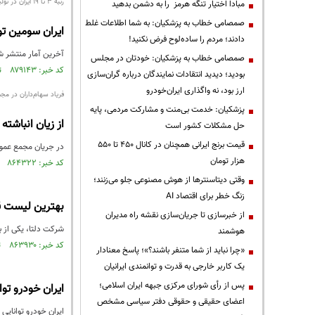
رتبه ۳ تا ۱۹ ایران در تولید محصولات کشاورزی با وجود خشکسالی؛
مبادا اختیار تنگه هرمز را به دشمن بدهید
صمصامی خطاب به پزشکیان: به شما اطلاعات غلط
ایران سومین تو
دادند؛ مردم را ساده‌لوح فرض نکنید!
آخرین آمار منتشر شده از سوی سازم
صمصامی خطاب به پزشکیان: خودتان در مجلس
کد خبر: ۸۷۹۱۴۳ تاریخ انتشار : ۱۴۰۴/۱۰/۰۶
بودید؛ دیدید انتقادات نمایندگان درباره گران‌سازی
ارز بود، نه واگذاری ایران‌خودرو
فریاد سهام‌داران در مجم
پزشکیان: خدمت بی‌منت و مشارکت مردمی، پایه
از زیان انباشته
حل مشکلات کشور است
قیمت‌ برنج ایرانی همچنان در کانال ۴۵۰ تا ۵۵۰
در جریان مجمع عمومی
هزار تومان
کد خبر: ۸۶۴۳۲۲ تاریخ انتشار : ۱۴۰۳/۱۱/۱۸
وقتی دیتاسنترها از هوش مصنوعی جلو می‌زنند؛
زنگ خطر برای اقتصاد AI
بهترین لیست قی
از خبرسازی تا جریان‌سازی نقشه راه مدیران
شرکت دلتا، یکی از بر
هوشمند
کد خبر: ۸۶۳۹۳۰ تاریخ انتشار : ۱۴۰۳/۱۱/۱۳
«چرا نباید از شما متنفر باشند؟»؛ پاسخ معنادار
یک کاربر خارجی به قدرت و توانمندی ایرانیان
پس از رأی شورای مرکزی جبهه ایران اسلامی؛
ايران خودرو توا
اعضای حقیقی و حقوقی دفتر سیاسی مشخص
ايران خودرو توانايي 