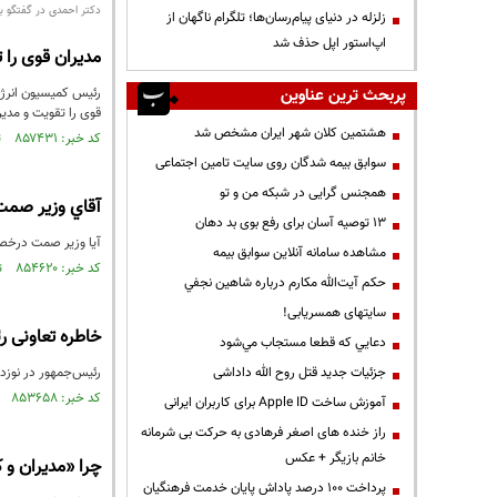
دکتر احمدی در گفتگو با 
زلزله در دنیای پیام‌رسان‌ها؛ تلگرام ناگهان از
اپ‌استور اپل حذف شد
مدیران قوی را
پربحث ترین عناوین
رئیس ‌کمیسیون انرژ
قوی را تقویت و مدی
هشتمین کلان شهر ایران مشخص شد
کد خبر: ۸۵۷۴۳۱ تاریخ انتشار : ۱۴۰۳/۰۸/۱۶
سوابق بیمه شدگان روی سایت تامین اجتماعی
همجنس گرایی در شبکه من و تو
آقاي وزير صمت!
13 توصیه آسان برای رفع بوی بد دهان
آيا وزير صمت درخصو
مشاهده سامانه آنلاين سوابق بیمه
کد خبر: ۸۵۴۶۲۰ تاریخ انتشار : ۱۴۰۳/۰۷/۰۲
حكم آيت‌الله مكارم درباره شاهين نجفي
سایتهای همسریابی!
خاطره تعاونی ر
دعايي كه قطعا مستجاب مي‌شود
جزئیات جدید قتل روح الله داداشی
رئیس‌جمهور در نوزده
کد خبر: ۸۵۳۶۵۸ تاریخ انتشار : ۱۴۰۳/۰۶/۱۹
آموزش ساخت Apple ID برای کاربران ایرانی
راز خنده های اصغر فرهادی به حرکت بی شرمانه
خانم بازیگر + عکس
چرا «مدیران و 
پرداخت ۱۰۰ درصد پاداش پایان خدمت فرهنگیان