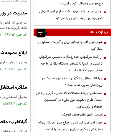
بررسی عملکرد مدیریتی و
باج‌خواهی و قربانی کردن اسپانیا
رویترز مدعی شد: وزارت خزانه‌داری آمریکا برخی
مدیریت در وزارت
تحریم‌های مرتبط با ایران را لغو کرد
در حالی که کشور با
نکته نگران‌کننده اس
پربازدید ها
کد خبر: ۸۶۷۲۵۱ تاریخ انتشار : ۱۴۰۴/۰۱/۲۴
شیخ نعیم قاسم: توافق ایران و آمریکا، اسرائیل را
مهار کرد
ابلاغ مصوبه شو
از رانت‌ شرکتهای خودروساز و تاسیس شرکتهای
رئیس سازمان اداری 
تراستی در اروپا تا تسخیر دستگاه نظارتی با چه
کد خبر: ۸۶۷۲۰۹ تاریخ انتشار : ۱۴۰۴/۰۱/۲۳
هدفی صورت گرفته است
چرا قالب وافل جایگزین سقف تیرچه بلوک در
پروژه‌های مدرن شده است؟
مذاکره استقلال با ۱+۳ مربی اروپایی؛ ماتزاری د
صمصامی: ریشه مشکلات اقتصادی، گرانی نرخ ارز
مدیران استقلال در ت
است/ طرح «تقویت پول ملی» در کمیسیون
کد خبر: ۸۶۴۲۳۴ تاریخ انتشار : ۱۴۰۳/۱۱/۱۷
اقتصادی رأی نیاورد
میناب؛ شهرِ مقبره‌های کوچک!
گیلانغرب؛ مقص
جهاد اسلامی: اسرائیل با چراغ سبز آمریکا، پروژه
نسل‌کشی و کوچ اجباری مردم غزه را ادامه
استاندار کرمانشاه 