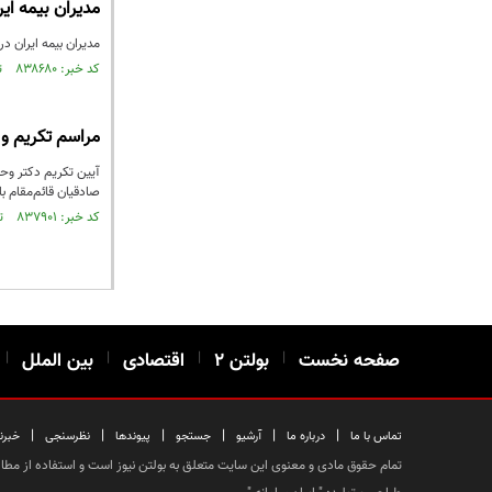
مدیران بیمه ایر
مدیران بیمه ایران در باتلاق پروژه ۳۳ طبقه‌ای مجتمع اد
کد خبر: ۸۳۸۶۸۰ تاریخ انتشار : ۱۴۰۲/۱۰/۳۰
مراسم تکریم و 
صادقیان قائم‌مقام ب
کد خبر: ۸۳۷۹۰۱ تاریخ انتشار : ۱۴۰۲/۱۰/۱۹
صفحه نخست
|
بولتن ۲
|
اقتصادی
|
بین الملل
|
|
|
|
|
|
|
تماس با ما
درباره ما
آرشیو
جستجو
پیوندها
نظرسنجی
خبرن
تمام حقوق مادی و معنوی این سایت متعلق به بولتن نیوز است و استفاده از مطالب