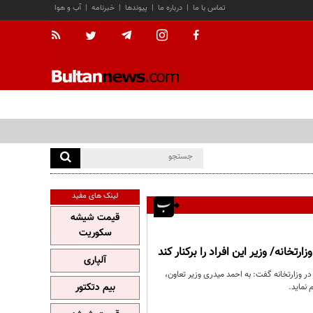
تماس با ما
|
درباره ما
|
پیوندها
|
خبرنامه
|
آب و هوا
لینک های مفید
قیمت شیشه
سکوریت
آلپاری
 وزارتخانه گفت: به احمد میدری وزیر تعاون،
بیم دتکتور
 نماید.