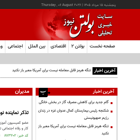
پنجشنبه ۱۵ مرداد ۱۴۰۵
|
Thursday , 06 August 2026
صفحه نخست
بولتن ۲
اقتصادی
بین الملل
اجتماعی
ور
آخرین اخبار
تنگه هرمز قابل معامله نیست برای آمریکا معبر باز نکنید
مدیران
آخرین اخبار
گام جدید برای کاهش مصرف گاز در بخش خانگی
شکنجه رئیس بیمارستان کمال عدوان غزه در زندان
تذکر نماینده نور به میدری برای
رژیم صهیونیستی
عضو کمیسیون آموزش 
تنگه هرمز قابل معامله نیست برای آمریکا معبر باز
کار و رفاه اجتماعی 
نکنید
کد خبر: ۸۷۳۲۰۲ تاریخ انتشار : ۱۴۰۴/۰۶/۱۲