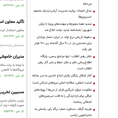
می‌دهد
کد خبر: ۸۶۳۲۶۷ تاریخ انتشار : ۱۴۰۳/۱۱/۰۳
مدالِ اعتماد؛ روایت مدیریت آرام و نزدیک محمود
خسروی‌وفا
تأکید معاون است
تمدید همه مجوزها و مهلت‌های ویژه تا پایان
شهریور؛ بخشنامه جدید دولت ابلاغ شد
معاون استاندار کردس
کد خبر: ۸۶۲۶۲۹ تاریخ انتشار : ۱۴۰۳/۱۰/۲۴
سقوط تاریخی نرخ تولد در ایران؛ شمار نوزادان
برای نخستین بار در ۶۰ سال گذشته زیر ۹۰۰ هزار
ناهماهنگی وزارتخانه‌ها
نفر رفت
مدیران خاموشی
دفتر رهبر انقلاب: تنها مراجع رسمی، پایگاه
اطلاع‌رسانی دفتر و دفتر حفظ و نشر آثار رهبر
انقلاب است
نیروگاه‌ها با کاهش 7 درصدی مواجه شد که مشکلات فراوانی برای نیروگاه‌های کشور ایجاد کرده است.
آغاز انتقال رایگان زائران اتباع خارجی به مرز چذابه
کد خبر: ۸۶۰۹۶۷ تاریخ انتشار : ۱۴۰۳/۱۰/۰۲
‌امنیت شغلی، مطالبه اصلی نیروهای شرکتی است
مقاومت عراق؛ بازیگری فراتر از مرزها | پهپادهای
مسببین تخریب 
عراقی پیام بازدارندگی را به قلب سرزمین‌های
رئیس سازمان مدیریت 
اشغالی رساندند
صورت‌گرفته دچار آس
هزینه گزاف، دستاورد صفر؛ برگه رأی، پاسخی به
کد خبر: ۸۵۷۴۶۶ تاریخ انتشار : ۱۴۰۳/۰۸/۱۷
ماجراجویی ترامپ