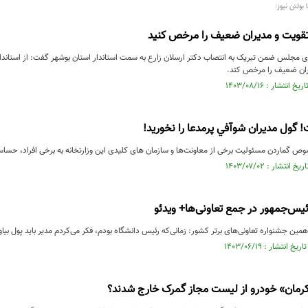
بولتن نیوز:
 تقویت و مدیران ضعیف را مرخص کنید
ی مجلس ضمن تبریک به انتصاب دکتر ارسلان زارع به سمت استاندار استان بوشهر گفت: از استاندار
ران ضعیف را مرخص کند.
 گول مديران شوآفي پرمدعا را نخوريد!
ص گماردن مسئولیت برخی از معاونت‌ها و سازمان های کلیدی این وزارتخانه به برخی افراد، حساس
ئیس‌جمهور در جمع تعاونی‌ها+ ویدئو
مین جشنواره تعاونی‌های برتر کشور: زمانی‌که رئیس دانشگاه بودم، فکر می‌کردم مدیر باید پول بیاو
کرمان‌» خودرو از لیست مجاز گمرک خارج شدند؟