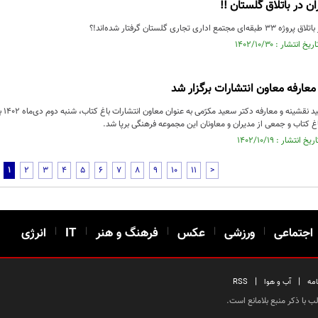
ان در باتلاق گلستان !!
اری تجاری گلستان گرفتار شده‌اند!؟
معارفه معاون انتشارات برگزار شد
آیین
اغ کتاب و جمعی از مدیران و معاونان این مجموعه فرهنگی برپا شد.
1
2
3
4
5
6
7
8
9
10
11
>
اجتماعی
|
ورزشی
|
عکس
|
فرهنگ و هنر
|
IT
|
انرژی
|
|
امه
آب و هوا
RSS
 با ذکر منبع بلامانع است.