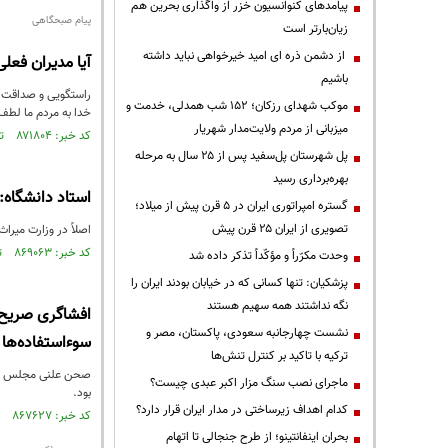
پیامدهای کنوانسیون خزر از واگذاری بحرین هم
پیام صبحگاهی
زیان‌بارتر است
از دشمن ذره ای امید خیرخواهی نباید داشته
آیا مدیران فعلی
باشیم
راستگویی و صداقت و 
موکب شهدای رزکان؛ ۱۵۲ شب همدلی، خدمت و
خدا به مردم ما لطف 
میزبانی از مردم ولایت‌مدار شهریار
کد خبر: ۸۷۱۸۰۴ تاریخ انتشار : ۱۴۰۴/۰۵/۱۱
پل شهرستان پل‌سفید پس از ۲۵ سال به مرحله
بهره‌برداری رسید
استاد دانشگاه: 
گستره امپراتوری ایران در ۵ قرن پیش از میلاد؛
تصویری از ایران ۲۵ قرن پیش
اصلاً در وزارت میرا
کد خبر: ۸۶۹۰۶۳ تاریخ انتشار : ۱۴۰۴/۰۳/۰۹
وحدت مکرّراً و مؤکّداً تذکر داده شد
پزشکیان: تنها کسانی که در خیابان بودند ایران را
نگه نداشتند همه سهیم هستند
افشاگری صریح ر
نشست چهارجانبه سعودی، پاکستان، مصر و
سوءاستفاده‌ها
ترکیه با تاکید بر کنترل تنش‌ها
صحن علنی مجلس شورا
ماجرای نصب سنگ مزار اکبر عبدی چیست؟
بود.
کدام اهداف زیرساختی در مدار ایران قرار دارد؟
کد خبر: ۸۶۷۶۲۷ تاریخ انتشار : ۱۴۰۴/۰۲/۰۲
بحران اینفانتینو؛ از طرح جنجالی تا اتهام