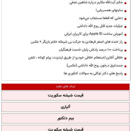
حكم آيت‌الله مكارم درباره شاهين نجفي
سایتهای همسریابی!
دعايي كه قطعا مستجاب مي‌شود
جزئیات جدید قتل روح الله داداشی
آموزش ساخت Apple ID برای کاربران ایرانی
راز خنده های اصغر فرهادی به حرکت بی شرمانه خانم بازیگر + عکس
پرداخت ۱۰۰ درصد پاداش پایان خدمت فرهنگیان
خلافی آنلاین/استعلام خلافی خودرو از طریق اینترنت، پیام کوتاه ، تلفن
جسدغرق درخون روح الله داداشی (عکس)
پاسخ های دکتر توکلی به سوالات کنکوری ها
لینک های مفید
قیمت شیشه سکوریت
آلپاری
بیم دتکتور
قیمت شیشه سکوریت