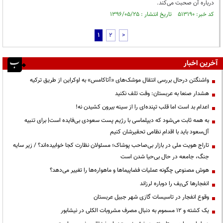
درباره آن صحبت می‌کند.
کد خبر: ۵۱۳۱۹۰ تاریخ انتشار : ۱۳۹۶/۰۵/۲۵
1
2
>
آخرین اخبار
واشنگتن درحال بررسی انتقال موشک‌های «آتاکامس» به اوکراین از طریق ترکیه
هشدار صنعا به عربستان: وقت تلف نکنید
اعدام بد است اما قلب تپنده‌ای را از سینه بیرون کشیدن نه!
به همه ثابت می‌شود که دیپلماسی با رژیم پست سعودی بی‌فایده است| برای تنبیه
آل‌سعود باید با اقدام نظامی تحقیرشان کنیم
تاراج هویت ملی در بازار بی‌صاحب پوشاک؛ مسئولان نظارت کجا خوابیده‌اند؟ / زیر سایه
جنگ، جامعه در حال بی‌حیا شدن است
هوش مصنوعی چگونه عملیات فضاپیماها و ماهواره‌ها را تغییر می‌دهد؟
انفجارها کی‌یف را دوباره لرزاند
وقوع انفجار در تاسیسات گازی شهر جبیل عربستان
یک کشته و ۱۲ مسموم به دنبال مصرف مشروبات الکلی در نیشابور