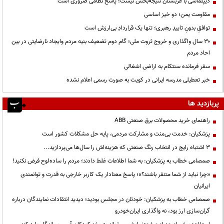
دیپلماسی با عربستان نتیجه‌بخش نیست؛ پاسخ نظامی ضروری است
مقاومت یمن؛ دو خیز اساسی
توافقِ بدونِ تاییدِ رهبری؛ تنها یک قراردادِ بی‌ارزش است
۳۰ سال واگذاری و خروج ثروت ملی؛ گام دوم تضعیف بنیه مردم وایجاد نارضایتی در بین
احاد مردم
سفر فرمانده سنتکام به اراضی اشغالی
خبر تعطیلی مدرسه ایرانی در کویت به صورت رسمی اعلام نشده
پربازدید ها
راهنمای خرید محصولات برق صنعتی ABB
پزشکیان: خدمت بی‌منت و مشارکت مردمی، پایه حل مشکلات کشور است
3 اشتباه رایج در انتخاب رنگ صنعتی که هزینه‌اش را سال‌ها می‌پردازید...
صمصامی خطاب به پزشکیان: به شما اطلاعات غلط دادند؛ مردم را ساده‌لوح فرض نکنید!
«چرا نباید از شما متنفر باشند؟»؛ پاسخ معنادار یک کاربر خارجی به قدرت و توانمندی
ایرانیان
صمصامی خطاب به پزشکیان: خودتان در مجلس بودید؛ دیدید انتقادات نمایندگان درباره
گران‌سازی ارز بود، نه واگذاری ایران‌خودرو