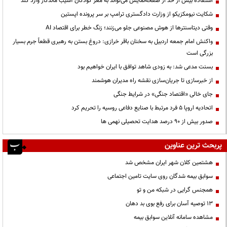
استفاده بیش از حد از صفحه‌نمایش می‌تواند به مغز کودکان آسیب ماندگار وارد کند
شکایت نیومکزیکو از وزارت دادگستری ترامپ بر سر پرونده اپستین
وقتی دیتاسنترها از هوش مصنوعی جلو می‌زنند؛ زنگ خطر برای اقتصاد AI
واکنش امام جمعه اردبیل به سخنان باقر خرازی: دروغ بستن به رهبری قطعاً جرم بسیار
بزرگی است
بسنت مدعی شد: به زودی شاهد توافق با ایران خواهیم بود
از خبرسازی تا جریان‌سازی نقشه راه مدیران هوشمند
جای خالی «اقتصاد جنگی» در شرایط جنگی
اتحادیه اروپا ۵ فرد مرتبط با صنایع دفاعی روسیه را تحریم کرد
صدور بیش از ۹۰ درصد هدایت تحصیلی نهمی ها
پربحث ترین عناوین
هشتمین کلان شهر ایران مشخص شد
سوابق بیمه شدگان روی سایت تامین اجتماعی
همجنس گرایی در شبکه من و تو
13 توصیه آسان برای رفع بوی بد دهان
مشاهده سامانه آنلاين سوابق بیمه