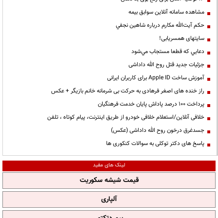
مشاهده سامانه آنلاين سوابق بیمه
حكم آيت‌الله مكارم درباره شاهين نجفي
سایتهای همسریابی!
دعايي كه قطعا مستجاب مي‌شود
جزئیات جدید قتل روح الله داداشی
آموزش ساخت Apple ID برای کاربران ایرانی
راز خنده های اصغر فرهادی به حرکت بی شرمانه خانم بازیگر + عکس
پرداخت ۱۰۰ درصد پاداش پایان خدمت فرهنگیان
خلافی آنلاین/استعلام خلافی خودرو از طریق اینترنت، پیام کوتاه ، تلفن
جسدغرق درخون روح الله داداشی (عکس)
پاسخ های دکتر توکلی به سوالات کنکوری ها
لینک های مفید
قیمت شیشه سکوریت
آلپاری