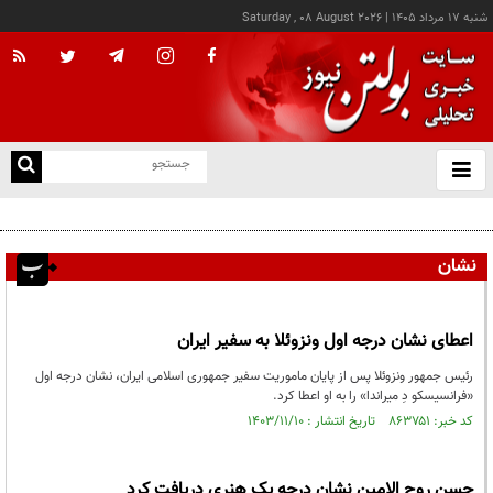
شنبه ۱۷ مرداد ۱۴۰۵
|
Saturday , 08 August 2026
از
و
ته
پزشکیان: خدمت بی‌منت و مشارکت مردمی، پایه حل مشکلات کشور است
ن
نو
نشان
اعطای نشان درجه اول ونزوئلا به سفیر ایران
رئیس جمهور ونزوئلا پس از پایان ماموریت سفیر جمهوری اسلامی ایران، نشان درجه اول
«فرانسیسکو دِ میراندا» را به او اعطا کرد.
کد خبر: ۸۶۳۷۵۱ تاریخ انتشار : ۱۴۰۳/۱۱/۱۰
حسن روح الامین نشان درجه یک هنری دریافت کرد