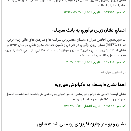
نشان زرین نوآوری و مدیریت خلاق در حوزه بانکداری به اسماعیل لل‍ه‌گانی، مدیرعامل بانک
صادرات ایران اعطا شد.
کد خبر: ۲۵۹۷۱۵ تاریخ انتشار : ۱۳۹۴/۰۲/۳۰
اعطاي نشان زرين نوآوري به بانك سرمايه
در سيزدهمين اجلاس سران و مديران معتبرترين شركت ها و سازمان هاي عالي رتبه ايراني
(MITEC 2015) نشان زرين نوآوري در طراحي و تأمين خدمات مدرن بانكي در سال 1393 و
نشان استاندارد بين المللي مديريت خلاق و موفق در صنعت بانكداري، از سوي اتحاديه اروپا،
به مدير عامل بانك سرمايه اهدا شد.
کد خبر: ۲۴۷۴۰۱ تاریخ انتشار : ۱۳۹۳/۱۲/۱۶
در گفتگویی عنوان شد:
اهدا نشان «ایسفا» به «کیانوش عیاری»
نشان ایسفا تاکنون به عباس کیارستمی، ناصر تقوایی و رخشان بنی‌اعتماد اهدا شده. امسال
این نشان به کیانوش عیاری اهدا می‌شود.
کد خبر: ۲۱۹۵۸۸ تاریخ انتشار : ۱۳۹۳/۰۶/۱۶
نشان و پوستر جایزه آذریزدی رونمایی شد +تصاویر