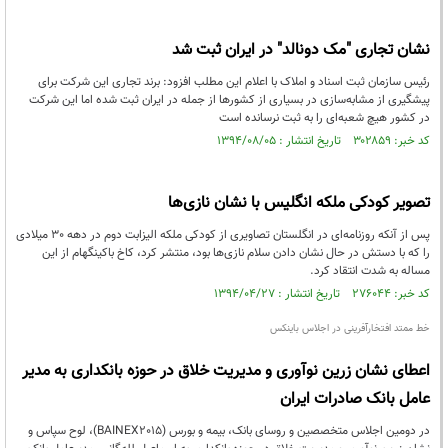
نشان تجاری "مک دونالد" در ایران ثبت شد
رئیس سازمان ثبت اسناد و املاک با اعلام این مطلب افزود: برند تجاری این شرکت برای
پیشگیری از مشابه‌سازی در بسیاری از کشورها از جمله در ایران ثبت شده اما این شرکت
در کشور هیچ شعبه‌ای را به ثبت نرسانده است
کد خبر: ۳۰۲۸۵۹ تاریخ انتشار : ۱۳۹۴/۰۸/۰۵
تصویر کودکی ملکه انگلیس با نشان نازی‌ها
پس از آنکه روزنامه‌ای در انگلستان تصاویری از کودکی ملکه الیزابت دوم در دهه 30 میلادی
را که با دستش در حال نشان دادن سلام نازی‌ها بود، منتشر کرد، کاخ باکینگهام از این
مساله به شدت انتقاد کرد.
کد خبر: ۲۷۶۰۴۴ تاریخ انتشار : ۱۳۹۴/۰۴/۲۷
خط ممتد افتخارآفرینی در اجلاس باینکس
اعطای نشان زرین نوآوری و مدیریت خلاق در حوزه بانکداری به مدیر
عامل بانک صادرات ایران
در دومین اجلاس متخصصین و روسای بانک، بیمه و بورس (BAINEX٢٠١٥)، لوح سپاس و