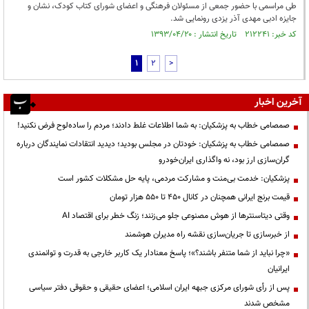
طی مراسمی با حضور جمعی از مسئولان فرهنگی و اعضای شورای کتاب کودک، نشان و
جایزه ادبی مهدی آذر یزدی رونمایی شد.
کد خبر: ۲۱۲۲۴۱ تاریخ انتشار : ۱۳۹۳/۰۴/۲۰
1
2
>
آخرین اخبار
صمصامی خطاب به پزشکیان: به شما اطلاعات غلط دادند؛ مردم را ساده‌لوح فرض نکنید!
صمصامی خطاب به پزشکیان: خودتان در مجلس بودید؛ دیدید انتقادات نمایندگان درباره
گران‌سازی ارز بود، نه واگذاری ایران‌خودرو
پزشکیان: خدمت بی‌منت و مشارکت مردمی، پایه حل مشکلات کشور است
قیمت‌ برنج ایرانی همچنان در کانال ۴۵۰ تا ۵۵۰ هزار تومان
وقتی دیتاسنترها از هوش مصنوعی جلو می‌زنند؛ زنگ خطر برای اقتصاد AI
از خبرسازی تا جریان‌سازی نقشه راه مدیران هوشمند
«چرا نباید از شما متنفر باشند؟»؛ پاسخ معنادار یک کاربر خارجی به قدرت و توانمندی
ایرانیان
پس از رأی شورای مرکزی جبهه ایران اسلامی؛ اعضای حقیقی و حقوقی دفتر سیاسی
مشخص شدند