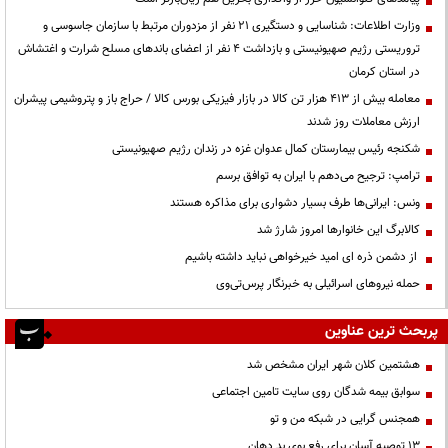
وزارت اطلاعات: شناسایی و دستگیری ۲۱ نفر از مزدوران مرتبط با سازمان جاسوسی و
تروریستی رژیم صهیونیستی و بازداشت ۴ نفر از اعضای باندهای مسلح شرارت و اغتشاش
در استان کرمان
معامله بیش از ۴۱۳ هزار تن کالا در بازار فیزیکی بورس کالا / حراج باز و پتروشیمی پیشران
ارزش معاملات روز شدند
شکنجه رئیس بیمارستان کمال عدوان غزه در زندان رژیم صهیونیستی
ترامپ: ترجیح می‌دهم با ایران به توافق برسم
ونس: ایرانی‌ها طرف بسیار دشواری برای مذاکره هستند
کالابرگ این خانوارها امروز شارژ شد
از دشمن ذره ای امید خیرخواهی نباید داشته باشیم
حمله نیروهای اسرائیلی به خبرنگار پرس‌تی‌وی
پربحث ترین عناوین
هشتمین کلان شهر ایران مشخص شد
سوابق بیمه شدگان روی سایت تامین اجتماعی
همجنس گرایی در شبکه من و تو
13 توصیه آسان برای رفع بوی بد دهان