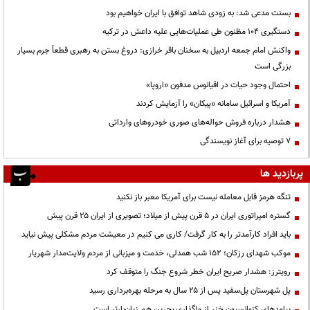
بسنت مدعی شد: به زودی شاهد توافق با ایران خواهیم بود
دستگیری ۱۰۴ مظنون طی عملیات‌هایی علیه داعش در ترکیه
واکنش امام جمعه اردبیل به سخنان باقر خرازی: دروغ بستن به رهبری قطعاً جرم بسیار
بزرگی است
احتمال وجود حیات در اقیانوس مدفون «اروپا»
آمریکا و اسرائیل سامانه «پیکان» را آزمایش کردند
هشدار درباره فروش حواله‌های صوری خودروهای وارداتی
۷ توصیه برای آغاز نویسندگی
پربازدید ها
تنگه هرمز قابل معامله نیست برای آمریکا معبر باز نکنید
گستره امپراتوری ایران در ۵ قرن پیش از میلاد؛ تصویری از ایران ۲۵ قرن پیش
باید افراد کارآمدتر را به کار گرفت/ کاری می کنیم در معیشت مردم مشکلی پیش نیاید
موکب شهدای رزکان؛ ۱۵۲ شب همدلی، خدمت و میزبانی از مردم ولایت‌مدار شهریار
رویترز: هشدار صریح ایران خطر شروع جنگ را متوقف کرد
پل شهرستان پل‌سفید پس از ۲۵ سال به مرحله بهره‌برداری رسید
پیامدهای کنوانسیون خزر از واگذاری بحرین هم زیان‌بارتر است