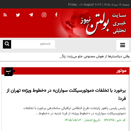
جمعه ۱۶ مرداد ۱۴۰۵
|
Friday , 07 August 2026
از
و
ته
وقتی دیتاسنترها از هوش مصنوعی جلو می‌زنند؛ زنگ خطر برای اقتصاد AI
ن
نو
موتور
برخورد با تخلفات «موتورسیکلت سواران» در «خطوط ویژه» تهران از
فردا
رئیس پلیس راهور پایتخت:طرح انتظامی ترافیکی ساماندهی برخورد با تخلفات
«موتورسیکلت سواران» در «خطوط ویژه» از فردا شنبه در «خطوط...
کد خبر: ۸۹۱۷۲۵ تاریخ انتشار : ۱۴۰۵/۰۵/۰۲