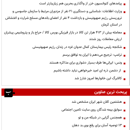
پیامدهای کنوانسیون خزر از واگذاری بحرین هم زیان‌بارتر است
وزارت اطلاعات: شناسایی و دستگیری ۲۱ نفر از مزدوران مرتبط با سازمان جاسوسی و
تروریستی رژیم صهیونیستی و بازداشت ۴ نفر از اعضای باندهای مسلح شرارت و اغتشاش
در استان کرمان
معامله بیش از ۴۱۳ هزار تن کالا در بازار فیزیکی بورس کالا / حراج باز و پتروشیمی پیشران
ارزش معاملات روز شدند
شکنجه رئیس بیمارستان کمال عدوان غزه در زندان رژیم صهیونیستی
ترامپ: ترجیح می‌دهم با ایران به توافق برسم
ونس: ایرانی‌ها طرف بسیار دشواری برای مذاکره هستند
از دشمن ذره ای امید خیرخواهی نباید داشته باشیم
کالابرگ این خانوارها امروز شارژ شد
پربحث ترین عناوین
هشتمین کلان شهر ایران مشخص شد
سوابق بیمه شدگان روی سایت تامین اجتماعی
همجنس گرایی در شبکه من و تو
13 توصیه آسان برای رفع بوی بد دهان