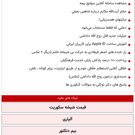
مشاهده سامانه آنلاين سوابق بیمه
حكم آيت‌الله مكارم درباره شاهين نجفي
سایتهای همسریابی!
دعايي كه قطعا مستجاب مي‌شود
جزئیات جدید قتل روح الله داداشی
آموزش ساخت Apple ID برای کاربران ایرانی
راز خنده های اصغر فرهادی به حرکت بی شرمانه خانم بازیگر + عکس
پرداخت ۱۰۰ درصد پاداش پایان خدمت فرهنگیان
خلافی آنلاین/استعلام خلافی خودرو از طریق اینترنت، پیام کوتاه ، تلفن
جسدغرق درخون روح الله داداشی (عکس)
پاسخ های دکتر توکلی به سوالات کنکوری ها
لینک های مفید
قیمت شیشه سکوریت
آلپاری
بیم دتکتور