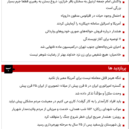
واکنش امام جمعه اردبیل به سخنان باقر خرازی: دروغ بستن به رهبری قطعاً جرم بسیار
بزرگی است
احتمال وجود حیات در اقیانوس مدفون «اروپا»
آمریکا و اسرائیل سامانه «پیکان» را آزمایش کردند
هشدار درباره فروش حواله‌های صوری خودروهای وارداتی
۷ توصیه برای آغاز نویسندگی
احیای شن‌چاله‌های جنوب تهران درکمیسیون ماده ۵نهایی شد
خادمیان: هیچ شفیعی برای زن نزد خداوند بهتر از رضایت شوهر نیست
پربازدید ها
تنگه هرمز قابل معامله نیست برای آمریکا معبر باز نکنید
گستره امپراتوری ایران در ۵ قرن پیش از میلاد؛ تصویری از ایران ۲۵ قرن پیش
وحدت مکرّراً و مؤکّداً تذکر داده شد
باید افراد کارآمدتر را به کار گرفت/ کاری می کنیم در معیشت مردم مشکلی پیش نیاید
موکب شهدای رزکان؛ ۱۵۲ شب همدلی، خدمت و میزبانی از مردم ولایت‌مدار شهریار
رویترز: هشدار صریح ایران خطر شروع جنگ را متوقف کرد
پل شهرستان پل‌سفید پس از ۲۵ سال به مرحله بهره‌برداری رسید