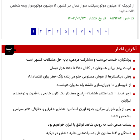
از نزدیک ۱۳ میلیون موتورسیکلت سوار فعال در کشور، ۱۱ میلیون موتورسوار بیمه شخص
ثالث ندارند.
کد خبر: ۸۵۹۴۸۴ تاریخ انتشار : ۱۴۰۳/۰۹/۱۳
1
2
3
4
5
6
7
8
9
>
آخرین اخبار
پزشکیان: خدمت بی‌منت و مشارکت مردمی، پایه حل مشکلات کشور است
قیمت‌ برنج ایرانی همچنان در کانال ۴۵۰ تا ۵۵۰ هزار تومان
وقتی دیتاسنترها از هوش مصنوعی جلو می‌زنند؛ زنگ خطر برای اقتصاد AI
از خبرسازی تا جریان‌سازی نقشه راه مدیران هوشمند
«چرا نباید از شما متنفر باشند؟»؛ پاسخ معنادار یک کاربر خارجی به قدرت و توانمندی
ایرانیان
پس از رأی شورای مرکزی جبهه ایران اسلامی؛ اعضای حقیقی و حقوقی دفتر سیاسی
مشخص شدند
بسنت مدعی شد: به زودی شاهد توافق با ایران خواهیم بود
دستگیری ۱۰۴ مظنون طی عملیات‌هایی علیه داعش در ترکیه