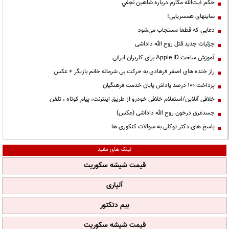
حكم آيت‌الله مكارم درباره شاهين نجفي
سایتهای همسریابی!
دعايي كه قطعا مستجاب مي‌شود
جزئیات جدید قتل روح الله داداشی
آموزش ساخت Apple ID برای کاربران ایرانی
راز خنده های اصغر فرهادی به حرکت بی شرمانه خانم بازیگر + عکس
پرداخت ۱۰۰ درصد پاداش پایان خدمت فرهنگیان
خلافی آنلاین/استعلام خلافی خودرو از طریق اینترنت، پیام کوتاه ، تلفن
جسدغرق درخون روح الله داداشی (عکس)
پاسخ های دکتر توکلی به سوالات کنکوری ها
لینک های مفید
قیمت شیشه سکوریت
آلپاری
بیم دتکتور
قیمت شیشه سکوریت