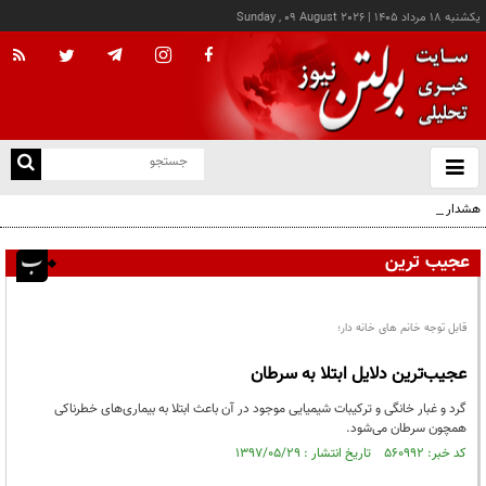
يکشنبه ۱۸ مرداد ۱۴۰۵
|
Sunday , 09 August 2026
از
و
ته
هشدار صنعا به عربستان: وقت تلف نکنید
ن
نو
عجیب ترین
قابل توجه خانم های خانه دار؛
عجیب‌ترین دلایل ابتلا به سرطان
گرد و غبار خانگی و ترکیبات شیمیایی موجود در آن باعث ابتلا به بیماری‌های خطرناکی
همچون سرطان می‌شود.
کد خبر: ۵۶۰۹۹۲ تاریخ انتشار : ۱۳۹۷/۰۵/۲۹