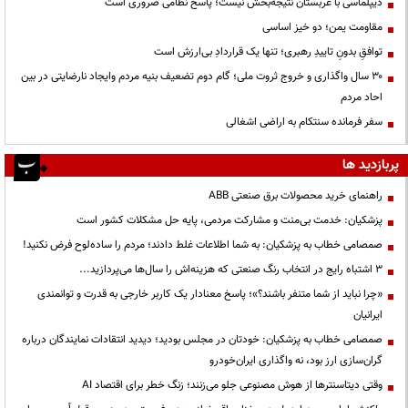
دیپلماسی با عربستان نتیجه‌بخش نیست؛ پاسخ نظامی ضروری است
مقاومت یمن؛ دو خیز اساسی
توافقِ بدونِ تاییدِ رهبری؛ تنها یک قراردادِ بی‌ارزش است
۳۰ سال واگذاری و خروج ثروت ملی؛ گام دوم تضعیف بنیه مردم وایجاد نارضایتی در بین
احاد مردم
سفر فرمانده سنتکام به اراضی اشغالی
پربازدید ها
راهنمای خرید محصولات برق صنعتی ABB
پزشکیان: خدمت بی‌منت و مشارکت مردمی، پایه حل مشکلات کشور است
صمصامی خطاب به پزشکیان: به شما اطلاعات غلط دادند؛ مردم را ساده‌لوح فرض نکنید!
3 اشتباه رایج در انتخاب رنگ صنعتی که هزینه‌اش را سال‌ها می‌پردازید...
«چرا نباید از شما متنفر باشند؟»؛ پاسخ معنادار یک کاربر خارجی به قدرت و توانمندی
ایرانیان
صمصامی خطاب به پزشکیان: خودتان در مجلس بودید؛ دیدید انتقادات نمایندگان درباره
گران‌سازی ارز بود، نه واگذاری ایران‌خودرو
وقتی دیتاسنترها از هوش مصنوعی جلو می‌زنند؛ زنگ خطر برای اقتصاد AI