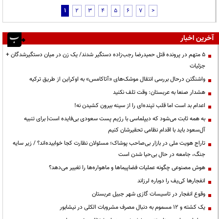
1
2
3
4
5
6
7
>
آخرین اخبار
۵ متهم در پرونده قتل حمیدرضا رجب‌زاده دستگیر شدند/ یک زن در میان دستگیرشدگان +
جزئیات
واشنگتن درحال بررسی انتقال موشک‌های «آتاکامس» به اوکراین از طریق ترکیه
هشدار صنعا به عربستان: وقت تلف نکنید
اعدام بد است اما قلب تپنده‌ای را از سینه بیرون کشیدن نه!
به همه ثابت می‌شود که دیپلماسی با رژیم پست سعودی بی‌فایده است| برای تنبیه
آل‌سعود باید با اقدام نظامی تحقیرشان کنیم
تاراج هویت ملی در بازار بی‌صاحب پوشاک؛ مسئولان نظارت کجا خوابیده‌اند؟ / زیر سایه
جنگ، جامعه در حال بی‌حیا شدن است
هوش مصنوعی چگونه عملیات فضاپیماها و ماهواره‌ها را تغییر می‌دهد؟
انفجارها کی‌یف را دوباره لرزاند
وقوع انفجار در تاسیسات گازی شهر جبیل عربستان
یک کشته و ۱۲ مسموم به دنبال مصرف مشروبات الکلی در نیشابور