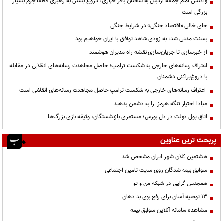
واکنش امام جمعه اردبیل به سخنان باقر خرازی: دروغ بستن به رهبری قطعاً جرم بسیار
بزرگی است
جای خالی «اقتصاد جنگی» در شرایط جنگی
بسنت مدعی شد: به زودی شاهد توافق با ایران خواهیم بود
از خبرسازی تا جریان‌سازی نقشه راه مدیران هوشمند
اعتراف رسانه‌های خارجی به شکست ترامپ؛ حاصل مجاهدت رسانه‌های انقلابی در مقابله
با دروغ‌پراکنی دشمنان
اعتراف رسانه‌های خارجی به شکست ترامپ حاصل مجاهدت رسانه‌های انقلابی است
مبادا اختیار تنگه هرمز را به دشمن بدهید
اتاق پول دولت در دل بورس؛ مستمری بازنشستگان، وثیقه بازی بزرگ‌ها
پربحث ترین عناوین
هشتمین کلان شهر ایران مشخص شد
سوابق بیمه شدگان روی سایت تامین اجتماعی
همجنس گرایی در شبکه من و تو
13 توصیه آسان برای رفع بوی بد دهان
مشاهده سامانه آنلاين سوابق بیمه