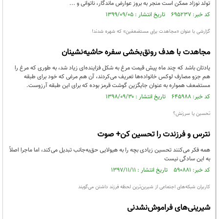
تولد نوزاد ممکن است منجر به بروز عوارض ماندگار، ناتوانی و ...
کد خبر: ۶۹۵۲۳۷ تاریخ انتشار : ۱۳۹۹/۰۹/۰۵
گزارشی با عنوان «مجاهدت برای مستضعفین» که شهره شدند!
مجاهدت با هدف رونق‌بخشی سفره حاشیه‌نشینان
یادتان باشد که چند ماه پیش قیمت مرغ به شکل فزاینده‌ای زیاد شد، به طوری که مرغ را
هم جزو مصارف لوکس خانواده‌ها تعریف می‌کردند، آن هم مرغی که خود برای طبقه
مستضعف همواره به عنوان جایگزین گوشت قرمز بوده که برای این طبقه آرزوست.
کد خبر: ۶۴۵۹۸۸ تاریخ انتشار : ۱۳۹۸/۰۹/۳۰
تحسین یا سرزنش؟
نترس و فرزندت را تحسین کن+ صوت
همه فکر می‌کنند تحسین زیادی بچه را به هیولایی حق‌به‌جانب تبدیل می‌کند، اما ماجرا اصلاً
به این سادگی نیست
کد خبر: ۵۹۰۸۸۱ تاریخ انتشار : ۱۳۹۷/۱۱/۱۱
کاربران شبکه‌های اجتماعی از شیرین‌ترین لحظه فرزند داشتن می‌گویند
شیرینی‌های فراموش‌نشدنی