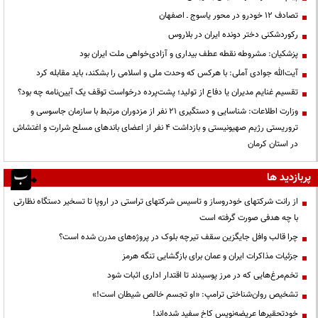
تصادف ۱۲ خودرو در محور یاسوج ـ اصفهان
رکوردشکنی دختر دونده ایران در بلاروس
پزشکیان: مشروطه نقطه عطف بیداری و آزادی‌خواهی ملت ایران بود
آیت‌الله جوادی آملی: با هرکس که وحدت ملی و اسلامی را بشکند، باید مقابله کرد
تقسیم غنایم مدیران یا دفاع از تولید؛ پشت‌پرده درخواست توقف یک آیین‌نامه چه بود؟
وزارت اطلاعات: شناسایی و دستگیری ۲۱ نفر از مزدوران مرتبط با سازمان جاسوسی و
تروریستی رژیم صهیونیستی و بازداشت ۴ نفر از اعضای باندهای مسلح شرارت و اغتشاش
در استان کرمان
پربازدید ها
از رانت‌ شرکتهای خودروساز و تاسیس شرکتهای تراستی در اروپا تا تسخیر دستگاه نظارتی
با چه هدفی صورت گرفته است
چرا قالب وافل جایگزین سقف تیرچه بلوک در پروژه‌های مدرن شده است؟
جزئیات مذاکرات ایران و عمان برای بازگشایی تنگه هرمز
تخم‌مرغ‌هایی که در مرز پوسیدند تا اقتدار اداری اثبات شود
تشخیص روان‌شناختی ترامپ: «او تجسم خالص شیطان است!»
خودتحقیرها عریضه‌نویس کاخ سفید شده‌اند!