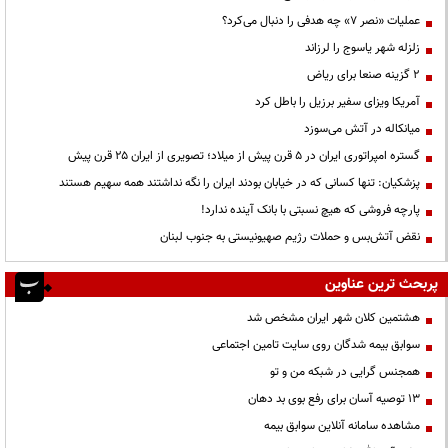
عملیات «نصر ۷» چه هدفی را دنبال می‌کرد؟
زلزله شهر یاسوج را لرزاند
۲ گزینه صنعا برای ریاض
آمریکا ویزای سفیر برزیل را باطل کرد
میانکاله در آتش می‌سوزد
گستره امپراتوری ایران در ۵ قرن پیش از میلاد؛ تصویری از ایران ۲۵ قرن پیش
پزشکیان: تنها کسانی که در خیابان بودند ایران را نگه نداشتند همه سهیم هستند
پارچه فروشی که هیچ نسبتی با بانک آینده ندارد!
نقض آتش‌بس و حملات رژیم صهیونیستی به جنوب لبنان
پربحث ترین عناوین
هشتمین کلان شهر ایران مشخص شد
سوابق بیمه شدگان روی سایت تامین اجتماعی
همجنس گرایی در شبکه من و تو
13 توصیه آسان برای رفع بوی بد دهان
مشاهده سامانه آنلاين سوابق بیمه