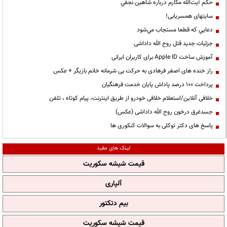
حكم آيت‌الله مكارم درباره شاهين نجفي
سایتهای همسریابی!
دعايي كه قطعا مستجاب مي‌شود
جزئیات جدید قتل روح الله داداشی
آموزش ساخت Apple ID برای کاربران ایرانی
راز خنده های اصغر فرهادی به حرکت بی شرمانه خانم بازیگر + عکس
پرداخت ۱۰۰ درصد پاداش پایان خدمت فرهنگیان
خلافی آنلاین/استعلام خلافی خودرو از طریق اینترنت، پیام کوتاه ، تلفن
جسدغرق درخون روح الله داداشی (عکس)
پاسخ های دکتر توکلی به سوالات کنکوری ها
لینک های مفید
قیمت شیشه سکوریت
آلپاری
بیم دتکتور
قیمت شیشه سکوریت