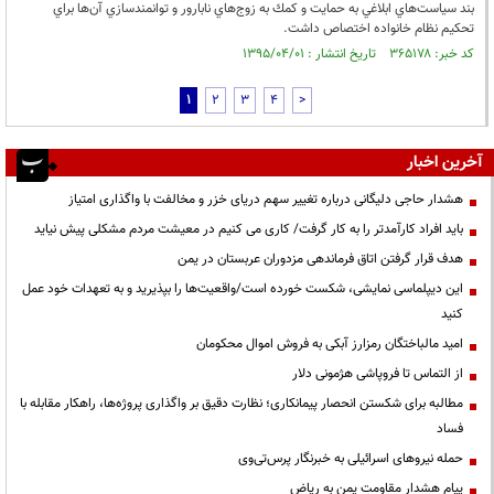
بند سياست‌هاي ابلاغي به حمايت و كمك به زوج‌هاي نابارور و توانمندسازي آن‌ها براي
تحكيم نظام خانواده اختصاص داشت.
کد خبر: ۳۶۵۱۷۸ تاریخ انتشار : ۱۳۹۵/۰۴/۰۱
1
2
3
4
>
آخرین اخبار
هشدار حاجی دلیگانی درباره تغییر سهم دریای خزر و مخالفت با واگذاری امتیاز
باید افراد کارآمدتر را به کار گرفت/ کاری می کنیم در معیشت مردم مشکلی پیش نیاید
هدف قرار گرفتن اتاق‌ فرماندهی مزدوران عربستان در یمن
این دیپلماسی نمایشی، شکست خورده است/واقعیت‌ها را بپذیرید و به تعهدات خود عمل
کنید
امید مالباختگان رمزارز آبکی به فروش اموال محکومان
از التماس تا فروپاشی هژمونی دلار
مطالبه برای شکستن انحصار پیمانکاری؛ نظارت دقیق بر واگذاری پروژه‌ها، راهکار مقابله با
فساد
حمله نیروهای اسرائیلی به خبرنگار پرس‌تی‌وی
پیام هشدار مقاومت یمن به ریاض