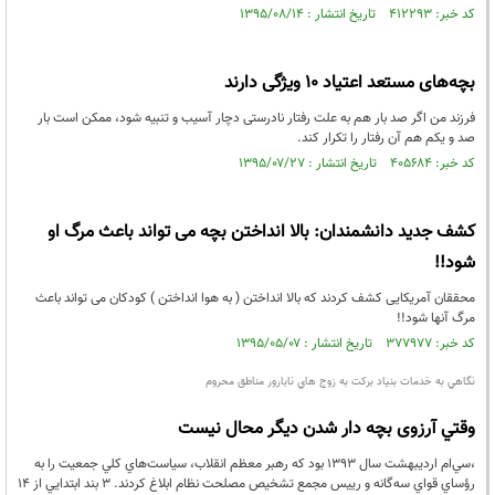
کد خبر: ۴۱۲۲۹۳ تاریخ انتشار : ۱۳۹۵/۰۸/۱۴
بچه‌های مستعد اعتیاد 10 ویژگی دارند
فرزند من اگر صد بار هم به علت رفتار نادرستی دچار آسیب و تنبیه شود، ممكن است بار
صد و یكم هم آن رفتار را تكرار كند.
کد خبر: ۴۰۵۶۸۴ تاریخ انتشار : ۱۳۹۵/۰۷/۲۷
کشف جدید دانشمندان: بالا انداختن بچه می تواند باعث مرگ او
شود!!
محققان آمریکایی کشف کردند که بالا انداختن ( به هوا انداختن ) کودکان می تواند باعث
مرگ آنها شود!!
کد خبر: ۳۷۷۹۷۷ تاریخ انتشار : ۱۳۹۵/۰۵/۰۷
نگاهي به خدمات بنياد بركت به زوج هاي نابارور مناطق محروم
وقتي آرزوی بچه دار شدن ديگر محال نيست
،سي‌ام ارديبهشت سال 1393 بود كه رهبر معظم انقلاب، سياست‌هاي كلي جمعيت را به
رؤساي قواي سه‌گانه و رييس مجمع تشخيص مصلحت نظام ابلاغ كردند. 3 بند ابتدايي از 14