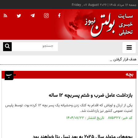
جمعه ۱۶ مرداد ۱۴۰۵
|
Friday , 07 August 2026
از
و
ته
هدف قرار گرفتن اتاق‌ فرماندهی مزدوران عربستان در یمن
ن
نو
بچه
بازداشت عامل ضرب و شتم پسربچه ۱۲ ساله
یکی از ارذل و اوباش که اقدام به کتک زدن وحشیانه یک پسر بچه ۱۲ کرده بود، توسط پلیس
امنیت عمومی کشور نیز بازداشت شد.
کد خبر: ۸۷۵۳۲۷ تاریخ انتشار : ۱۴۰۴/۰۷/۲۲
بچه‌های متولد سال ۲۰۲۵ به بعد نسل بتا خواهند بود