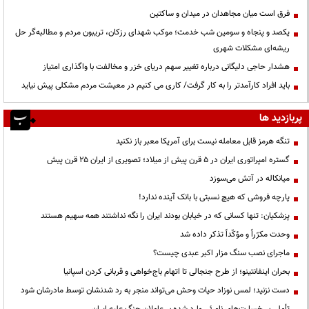
فرق است میان مجاهدان در میدان و ساکتین
یکصد و پنجاه و سومین شب خدمت؛ موکب شهدای رزکان، تریبون مردم و مطالبه‌گر حل
ریشه‌ای مشکلات شهری
هشدار حاجی دلیگانی درباره تغییر سهم دریای خزر و مخالفت با واگذاری امتیاز
باید افراد کارآمدتر را به کار گرفت/ کاری می کنیم در معیشت مردم مشکلی پیش نیاید
پربازدید ها
تنگه هرمز قابل معامله نیست برای آمریکا معبر باز نکنید
گستره امپراتوری ایران در ۵ قرن پیش از میلاد؛ تصویری از ایران ۲۵ قرن پیش
میانکاله در آتش می‌سوزد
پارچه فروشی که هیچ نسبتی با بانک آینده ندارد!
پزشکیان: تنها کسانی که در خیابان بودند ایران را نگه نداشتند همه سهیم هستند
وحدت مکرّراً و مؤکّداً تذکر داده شد
ماجرای نصب سنگ مزار اکبر عبدی چیست؟
بحران اینفانتینو؛ از طرح جنجالی تا اتهام باج‌خواهی و قربانی کردن اسپانیا
دست نزنید؛ لمس نوزاد حیات وحش می‌تواند منجر به رد شدنشان توسط مادرشان شود