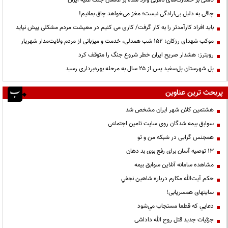
تأملی بر خسارت‌های نامرئی وارد شده بر عاملان جنگ علیه ایران
چاقی به دلیل بی‌ارادگی نیست؛ مغز می‌خواهد چاق بمانیم!
باید افراد کارآمدتر را به کار گرفت/ کاری می کنیم در معیشت مردم مشکلی پیش نیاید
موکب شهدای رزکان؛ ۱۵۲ شب همدلی، خدمت و میزبانی از مردم ولایت‌مدار شهریار
رویترز: هشدار صریح ایران خطر شروع جنگ را متوقف کرد
پل شهرستان پل‌سفید پس از ۲۵ سال به مرحله بهره‌برداری رسید
پربحث ترین عناوین
هشتمین کلان شهر ایران مشخص شد
سوابق بیمه شدگان روی سایت تامین اجتماعی
همجنس گرایی در شبکه من و تو
13 توصیه آسان برای رفع بوی بد دهان
مشاهده سامانه آنلاين سوابق بیمه
حكم آيت‌الله مكارم درباره شاهين نجفي
سایتهای همسریابی!
دعايي كه قطعا مستجاب مي‌شود
جزئیات جدید قتل روح الله داداشی