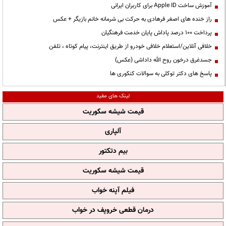
آموزش ساخت Apple ID برای کاربران ایرانی
راز خنده های اصغر فرهادی به حرکت بی شرمانه خانم بازیگر + عکس
پرداخت ۱۰۰ درصد پاداش پایان خدمت فرهنگیان
خلافی آنلاین/استعلام خلافی خودرو از طریق اینترنت، پیام کوتاه ، تلفن
جسدغرق درخون روح الله داداشی (عکس)
پاسخ های دکتر توکلی به سوالات کنکوری ها
لینک های مفید
قیمت شیشه سکوریت
آلپاری
بیم دتکتور
قیمت شیشه سکوریت
فیلم آپنه خواب
درمان قطعی خروپف در خواب