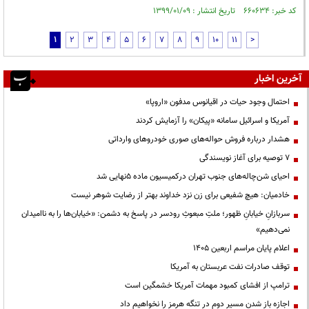
کد خبر: ۶۶۰۶۳۴ تاریخ انتشار : ۱۳۹۹/۰۱/۰۹
1
2
3
4
5
6
7
8
9
10
11
>
آخرین اخبار
احتمال وجود حیات در اقیانوس مدفون «اروپا»
آمریکا و اسرائیل سامانه «پیکان» را آزمایش کردند
هشدار درباره فروش حواله‌های صوری خودروهای وارداتی
۷ توصیه برای آغاز نویسندگی
احیای شن‌چاله‌های جنوب تهران درکمیسیون ماده ۵نهایی شد
خادمیان: هیچ شفیعی برای زن نزد خداوند بهتر از رضایت شوهر نیست
سربازانِ خیابانِ ظهور؛ ملتِ مبعوثِ رودسر در پاسخ به دشمن: «خیابان‌ها را به ناامیدان
نمی‌دهیم»
اعلام پایان مراسم اربعین ۱۴۰۵
توقف صادرات نفت عربستان به آمریکا
ترامپ از افشای کمبود مهمات آمریکا خشمگین است
اجازه باز شدن مسیر دوم در تنگه هرمز را نخواهیم داد