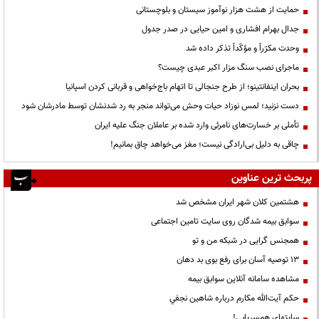
حمایت از هشت هزار نوآموز سیستان و بلوچستانی
جدال بهرام افشاری و امین حیایی در صدر جدول
وحدت مکرّراً و مؤکّداً تذکر داده شد
ماجرای نصب سنگ مزار اکبر عبدی چیست؟
بحران اینفانتینو؛ از طرح جنجالی تا اتهام باج‌خواهی و قربانی کردن اسپانیا
دست نزنید؛ لمس نوزاد حیات وحش می‌تواند منجر به رد شدنشان توسط مادرشان شود
تأملی بر خسارت‌های نامرئی وارد شده بر عاملان جنگ علیه ایران
چاقی به دلیل بی‌ارادگی نیست؛ مغز می‌خواهد چاق بمانیم!
پربحث ترین عناوین
هشتمین کلان شهر ایران مشخص شد
سوابق بیمه شدگان روی سایت تامین اجتماعی
همجنس گرایی در شبکه من و تو
13 توصیه آسان برای رفع بوی بد دهان
مشاهده سامانه آنلاين سوابق بیمه
حكم آيت‌الله مكارم درباره شاهين نجفي
سایتهای همسریابی!