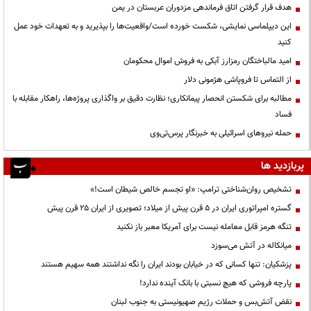
هدف قرار گرفتن اتاق‌ فرماندهی مزدوران عربستان در یمن
این دیپلماسی نمایشی، شکست خورده است/واقعیت‌ها را بپذیرید و به تعهدات خود عمل
کنید
امید مالباختگان رمزارز آبکی به فروش اموال محکومان
از التماس تا فروپاشی هژمونی دلار
مطالبه برای شکستن انحصار پیمانکاری؛ نظارت دقیق بر واگذاری پروژه‌ها، راهکار مقابله با
فساد
حمله نیروهای اسرائیلی به خبرنگار پرس‌تی‌وی
پربازدید ها
تشخیص روان‌شناختی ترامپ: «او تجسم خالص شیطان است!»
گستره امپراتوری ایران در ۵ قرن پیش از میلاد؛ تصویری از ایران ۲۵ قرن پیش
تنگه هرمز قابل معامله نیست برای آمریکا معبر باز نکنید
میانکاله در آتش می‌سوزد
پزشکیان: تنها کسانی که در خیابان بودند ایران را نگه نداشتند همه سهیم هستند
پارچه فروشی که هیچ نسبتی با بانک آینده ندارد!
نقض آتش‌بس و حملات رژیم صهیونیستی به جنوب لبنان