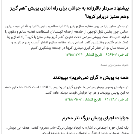
پیشنهاد سردار باقرزاده به جوانان برای راه اندازی پویش "هم گریز
وهم ستیز دربرابر کرونا"
در بخش ستیز باید بر روی مقاوم سازی بدن با تغذیه سالم و مقوی تاکید و اقدام نمود، براین
اساس چون بخش قابل توجهی از جامعه ازجمله کهنسالان استطاعت تغذیه سالم و مقوی را
ندارند شایسته است پویشی مردمی تحت عنوان "هم گریز وهم ستیز با کرونا" راه اندازی وبا
کمک های خَیّرین ومُتبرّعین گامی اساسی برای مقاوم سازی اقشار آسیب پذیر برداریم و
درآستانه سال نو، از خطر فراگیری بیماری کرونا در جامعه پیشگیری کنیم
کد خبر: ۶۵۶۹۰۳ تاریخ انتشار : ۱۳۹۸/۱۲/۱۴
دعوت معاون وزیر صمت
همه به پویش « گران نمی‌خریم» بپیوندند
در خراسان رضوی پویش مردمی با عنوان گران نمی‌خریم راه افتاده است که تقاضا دارم همه
به این پویش بپیوندند و هر جا افزایش قیمت دیدند اعلام کنند.
کد خبر: ۶۴۲۴۸۳ تاریخ انتشار : ۱۳۹۸/۰۹/۰۷
جزئیات اجرای پویش بزرگ نذر محرم
یک فعال حوزه اجتماعی با اشاره به ایجاد پویش بزرگ «نذر محرم» گفت: هدف این پویش،
معرفی نذرهای جدید فرهنگی، اجتماعی و صنفی به جامعه است.