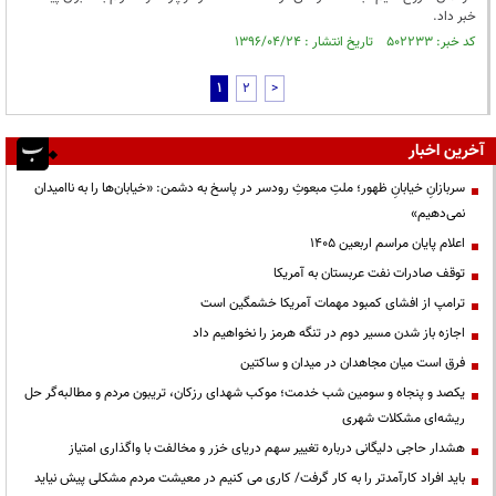
خبر داد.
کد خبر: ۵۰۲۲۳۳ تاریخ انتشار : ۱۳۹۶/۰۴/۲۴
1
2
>
آخرین اخبار
سربازانِ خیابانِ ظهور؛ ملتِ مبعوثِ رودسر در پاسخ به دشمن: «خیابان‌ها را به ناامیدان
نمی‌دهیم»
اعلام پایان مراسم اربعین ۱۴۰۵
توقف صادرات نفت عربستان به آمریکا
ترامپ از افشای کمبود مهمات آمریکا خشمگین است
اجازه باز شدن مسیر دوم در تنگه هرمز را نخواهیم داد
فرق است میان مجاهدان در میدان و ساکتین
یکصد و پنجاه و سومین شب خدمت؛ موکب شهدای رزکان، تریبون مردم و مطالبه‌گر حل
ریشه‌ای مشکلات شهری
هشدار حاجی دلیگانی درباره تغییر سهم دریای خزر و مخالفت با واگذاری امتیاز
باید افراد کارآمدتر را به کار گرفت/ کاری می کنیم در معیشت مردم مشکلی پیش نیاید