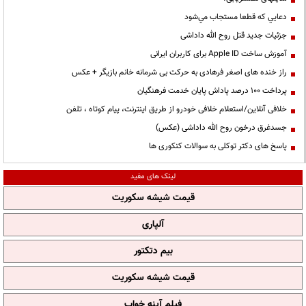
دعايي كه قطعا مستجاب مي‌شود
جزئیات جدید قتل روح الله داداشی
آموزش ساخت Apple ID برای کاربران ایرانی
راز خنده های اصغر فرهادی به حرکت بی شرمانه خانم بازیگر + عکس
پرداخت ۱۰۰ درصد پاداش پایان خدمت فرهنگیان
خلافی آنلاین/استعلام خلافی خودرو از طریق اینترنت، پیام کوتاه ، تلفن
جسدغرق درخون روح الله داداشی (عکس)
پاسخ های دکتر توکلی به سوالات کنکوری ها
لینک های مفید
قیمت شیشه سکوریت
آلپاری
بیم دتکتور
قیمت شیشه سکوریت
فیلم آپنه خواب