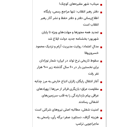
میناب؛ شهرِ مقبره‌های کوچک!
دفتر رهبر انقلاب: تنها مراجع رسمی، پایگاه
اطلاع‌رسانی دفتر و دفتر حفظ و نشر آثار رهبر
انقلاب است
تمدید همه مجوزها و مهلت‌های ویژه تا پایان
شهریور؛ بخشنامه جدید دولت ابلاغ شد
مدالِ اعتماد؛ روایت مدیریت آرام و نزدیک محمود
خسروی‌وفا
سقوط تاریخی نرخ تولد در ایران؛ شمار نوزادان
برای نخستین بار در ۶۰ سال گذشته زیر ۹۰۰ هزار
نفر رفت
آغاز انتقال رایگان زائران اتباع خارجی به مرز چذابه
مقاومت عراق؛ بازیگری فراتر از مرزها | پهپادهای
عراقی پیام بازدارندگی را به قلب سرزمین‌های
اشغالی رساندند
‌امنیت شغلی، مطالبه اصلی نیروهای شرکتی است
هزینه گزاف، دستاورد صفر؛ برگه رأی، پاسخی به
ماجراجویی ترامپ