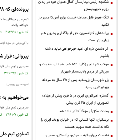
شکنجه رئیس بیمارستان کمال عدوان غزه در زندان
پرونده‌ای که 38 سال خاک خورده بود
رژیم صهیونیستی
تنگه هرمز قابل معامله نیست برای آمریکا معبر باز
تیم ملی جوانان ما در
نکنید
خواهد رفت.
کد خبر: ۴۰۶۹۹۰ تاریخ انتشار : ۱۳۹۵/۰۸/۰۱
پیامدهای کنوانسیون خزر از واگذاری بحرین هم
زیان‌بارتر است
با کی‌روش در مورد اوض
از دشمن ذره ای امید خیرخواهی نباید داشته
پیروانی: قرار 
باشیم
موکب شهدای رزکان؛ ۱۵۲ شب همدلی، خدمت و
سرمربی تیم ملی فوت
میزبانی از مردم ولایت‌مدار شهریار
کد خبر: ۳۹۶۳۸۹ تاریخ انتشار : ۱۳۹۵/۰۶/۲۹
پل شهرستان پل‌سفید پس از ۲۵ سال به مرحله
امیرحسین پیروانی:
بهره‌برداری رسید
گستره امپراتوری ایران در ۵ قرن پیش از میلاد؛
می‌خواهیم به ع
تصویری از ایران ۲۵ قرن پیش
سرمربی تیم ملی فوتب
وحدت مکرّراً و مؤکّداً تذکر داده شد
کد خبر: ۲۹۶۱۰۷ تاریخ انتشار : ۱۳۹۴/۰۷/۰۹
پزشکیان: تنها کسانی که در خیابان بودند ایران را
نگه نداشتند همه سهیم هستند
تساوی تیم ملی ج
نشست چهارجانبه سعودی، پاکستان، مصر و