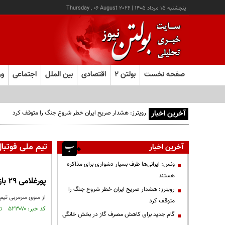
پنجشنبه ۱۵ مرداد ۱۴۰۵
|
Thursday , 06 August 2026
صفحه نخست
بولتن ۲
اقتصادی
بین الملل
اجتماعی
ور
آخرین اخبار
رویترز: هشدار صریح ایران خطر شروع جنگ را متوقف کرد
تیم ملی فوتبال
آخرین اخبار
ونس: ایرانی‌ها طرف بسیار دشواری برای مذاکره
هستند
پورغلامی 29 بازیکن را به اردو فرا خواند
رویترز: هشدار صریح ایران خطر شروع جنگ را
از سوی سرمربی تیم ملی جوانان اسامی 29 بازیکن دعوت شد
متوقف کرد
کد خبر: ۵۲۳۰۷۰ تاریخ انتشار : ۱۳۹۶/۰۶/۲۳
گام جدید برای کاهش مصرف گاز در بخش خانگی