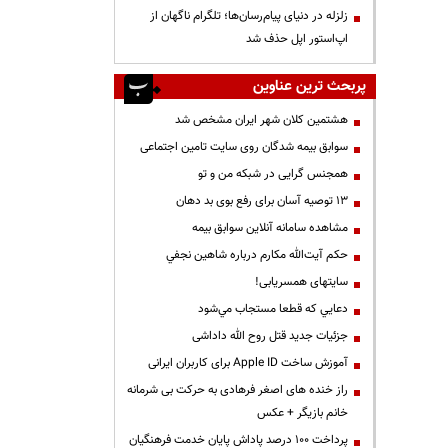
زلزله در دنیای پیام‌رسان‌ها؛ تلگرام ناگهان از
اپ‌استور اپل حذف شد
پربحث ترین عناوین
هشتمین کلان شهر ایران مشخص شد
سوابق بیمه شدگان روی سایت تامین اجتماعی
همجنس گرایی در شبکه من و تو
13 توصیه آسان برای رفع بوی بد دهان
مشاهده سامانه آنلاين سوابق بیمه
حكم آيت‌الله مكارم درباره شاهين نجفي
سایتهای همسریابی!
دعايي كه قطعا مستجاب مي‌شود
جزئیات جدید قتل روح الله داداشی
آموزش ساخت Apple ID برای کاربران ایرانی
راز خنده های اصغر فرهادی به حرکت بی شرمانه
خانم بازیگر + عکس
پرداخت ۱۰۰ درصد پاداش پایان خدمت فرهنگیان