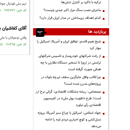
ترکیه با تاکید بر کنترل تنش‌ها
تیم ملی فوتبال جوان
ماجرای نصب سنگ مزار اکبر عبدی چیست؟
کد خبر: ۲۸۶۷۲۱ تاریخ انتشار : ۱۳۹۴/۰۶/۰۶
کدام اهداف زیرساختی در مدار ایران قرار دارد؟
آقای کفاشیان ب
پربازدید ها
وقتي نوجوانان با عل
شیخ نعیم قاسم: توافق ایران و آمریکا، اسرائیل را
کد خبر: ۱۱۰۲۱۵ تاریخ انتشار : ۱۳۹۱/۰۸/۲۳
مهار کرد
از رانت‌ شرکتهای خودروساز و تاسیس شرکتهای
تراستی در اروپا تا تسخیر دستگاه نظارتی با چه
هدفی صورت گرفته است
چرا قالب وافل جایگزین سقف تیرچه بلوک در
پروژه‌های مدرن شده است؟
صمصامی: ریشه مشکلات اقتصادی، گرانی نرخ ارز
است/ طرح «تقویت پول ملی» در کمیسیون
اقتصادی رأی نیاورد
جهاد اسلامی: اسرائیل با چراغ سبز آمریکا، پروژه
نسل‌کشی و کوچ اجباری مردم غزه را ادامه
می‌دهد