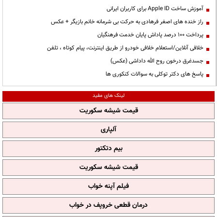
آموزش ساخت Apple ID برای کاربران ایرانی
راز خنده های اصغر فرهادی به حرکت بی شرمانه خانم بازیگر + عکس
پرداخت ۱۰۰ درصد پاداش پایان خدمت فرهنگیان
خلافی آنلاین/استعلام خلافی خودرو از طریق اینترنت، پیام کوتاه ، تلفن
جسدغرق درخون روح الله داداشی (عکس)
پاسخ های دکتر توکلی به سوالات کنکوری ها
لینک های مفید
قیمت شیشه سکوریت
آلپاری
بیم دتکتور
قیمت شیشه سکوریت
فیلم آپنه خواب
درمان قطعی خروپف در خواب