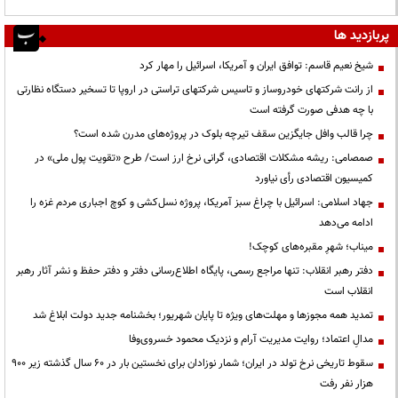
پربازدید ها
شیخ نعیم قاسم: توافق ایران و آمریکا، اسرائیل را مهار کرد
از رانت‌ شرکتهای خودروساز و تاسیس شرکتهای تراستی در اروپا تا تسخیر دستگاه نظارتی
با چه هدفی صورت گرفته است
چرا قالب وافل جایگزین سقف تیرچه بلوک در پروژه‌های مدرن شده است؟
صمصامی: ریشه مشکلات اقتصادی، گرانی نرخ ارز است/ طرح «تقویت پول ملی» در
کمیسیون اقتصادی رأی نیاورد
جهاد اسلامی: اسرائیل با چراغ سبز آمریکا، پروژه نسل‌کشی و کوچ اجباری مردم غزه را
ادامه می‌دهد
میناب؛ شهرِ مقبره‌های کوچک!
دفتر رهبر انقلاب: تنها مراجع رسمی، پایگاه اطلاع‌رسانی دفتر و دفتر حفظ و نشر آثار رهبر
انقلاب است
تمدید همه مجوزها و مهلت‌های ویژه تا پایان شهریور؛ بخشنامه جدید دولت ابلاغ شد
مدالِ اعتماد؛ روایت مدیریت آرام و نزدیک محمود خسروی‌وفا
سقوط تاریخی نرخ تولد در ایران؛ شمار نوزادان برای نخستین بار در ۶۰ سال گذشته زیر ۹۰۰
هزار نفر رفت