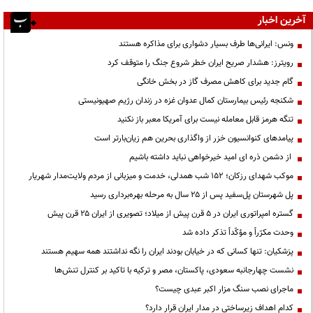
آخرین اخبار
ونس: ایرانی‌ها طرف بسیار دشواری برای مذاکره هستند
رویترز: هشدار صریح ایران خطر شروع جنگ را متوقف کرد
گام جدید برای کاهش مصرف گاز در بخش خانگی
شکنجه رئیس بیمارستان کمال عدوان غزه در زندان رژیم صهیونیستی
تنگه هرمز قابل معامله نیست برای آمریکا معبر باز نکنید
پیامدهای کنوانسیون خزر از واگذاری بحرین هم زیان‌بارتر است
از دشمن ذره ای امید خیرخواهی نباید داشته باشیم
موکب شهدای رزکان؛ ۱۵۲ شب همدلی، خدمت و میزبانی از مردم ولایت‌مدار شهریار
پل شهرستان پل‌سفید پس از ۲۵ سال به مرحله بهره‌برداری رسید
گستره امپراتوری ایران در ۵ قرن پیش از میلاد؛ تصویری از ایران ۲۵ قرن پیش
وحدت مکرّراً و مؤکّداً تذکر داده شد
پزشکیان: تنها کسانی که در خیابان بودند ایران را نگه نداشتند همه سهیم هستند
نشست چهارجانبه سعودی، پاکستان، مصر و ترکیه با تاکید بر کنترل تنش‌ها
ماجرای نصب سنگ مزار اکبر عبدی چیست؟
کدام اهداف زیرساختی در مدار ایران قرار دارد؟