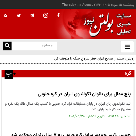
پنجشنبه ۱۵ مرداد ۱۴۰۵
|
Thursday , 06 August 2026
از
و
ته
رویترز: هشدار صریح ایران خطر شروع جنگ را متوقف کرد
ن
نو
کره
پنج مدال برای بانوان تکواندوی ایران در کره جنوبی
تیم تکواندوی زنان ایران در پایان مسابقات آزاد کره جنوبی با کسب یک مدال طلا، یک نقره و
سه برنز به کار خود پایان داد.
کد خبر: ۸۹۱۴۶۸ تاریخ انتشار : ۱۴۰۵/۰۴/۳۰
همسر رئیس‌جمهور سابق کره جنوبی به ۷ سال زندان محکوم شد