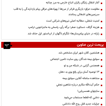
آغاز انتقال رایگان زائران اتباع خارجی به مرز چذابه
مقاومت عراق؛ بازیگری فراتر از مرزها | پهپادهای عراقی پیام بازدارندگی را به قلب
سرزمین‌های اشغالی رساندند
‌امنیت شغلی، مطالبه اصلی نیروهای شرکتی است
هزینه گزاف، دستاورد صفر؛ برگه رأی، پاسخی به ماجراجویی ترامپ
زلزله در دنیای پیام‌رسان‌ها؛ تلگرام ناگهان از اپ‌استور اپل حذف شد
پربحث ترین عناوین
هشتمین کلان شهر ایران مشخص شد
سوابق بیمه شدگان روی سایت تامین اجتماعی
همجنس گرایی در شبکه من و تو
13 توصیه آسان برای رفع بوی بد دهان
مشاهده سامانه آنلاين سوابق بیمه
حكم آيت‌الله مكارم درباره شاهين نجفي
سایتهای همسریابی!
دعايي كه قطعا مستجاب مي‌شود
جزئیات جدید قتل روح الله داداشی