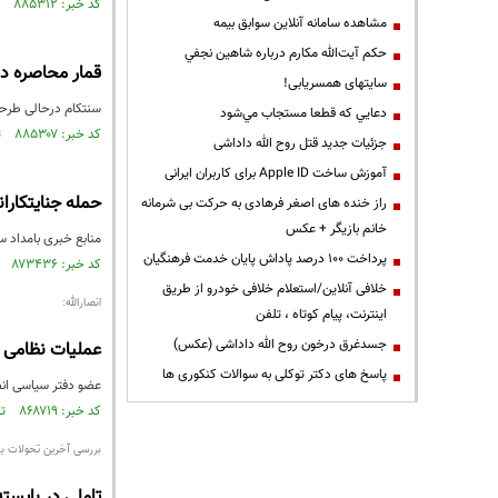
کد خبر: ۸۸۵۳۱۲ تاریخ انتشار : ۱۴۰۵/۰۱/۲۴
مشاهده سامانه آنلاين سوابق بیمه
حكم آيت‌الله مكارم درباره شاهين نجفي
قمار محاصره دریاییِ کشوری 
سایتهای همسریابی!
سنتکام درحالی طرحی 
دعايي كه قطعا مستجاب مي‌شود
کد خبر: ۸۸۵۳۰۷ تاریخ انتشار : ۱۴۰۵/۰۱/۲۴
جزئیات جدید قتل روح الله داداشی
آموزش ساخت Apple ID برای کاربران ایرانی
حمله جنایتکارا
راز خنده های اصغر فرهادی به حرکت بی شرمانه
خانم بازیگر + عکس
منابع خبری بامداد 
پرداخت ۱۰۰ درصد پاداش پایان خدمت فرهنگیان
کد خبر: ۸۷۳۴۳۶ تاریخ انتشار : ۱۴۰۴/۰۶/۱۸
خلافی آنلاین/استعلام خلافی خودرو از طریق
انصارالله:
اینترنت، پیام کوتاه ، تلفن
جسدغرق درخون روح الله داداشی (عکس)
عملیات نظامی 
پاسخ های دکتر توکلی به سوالات کنکوری ها
عضو دفتر سیاسی انصا
کد خبر: ۸۶۸۷۱۹ تاریخ انتشار : ۱۴۰۴/۰۲/۳۱
بررسی آخرین تحولات بح
تاملی در بایس