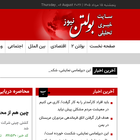
پنجشنبه ۱۵ مرداد ۱۴۰۵
|
Thursday , 06 August 2026
صفحه نخست
بولتن ۲
اقتصادی
بین الملل
اجتماعی
ور
آخرین اخبار
این دیپلماسی نمایشی، شکست خورده است/واقعیت‌ها را بپذیرید
محاصره دریایی
آخرین اخبار
باید افراد کارآمدتر را به کار گرفت/ کاری می کنیم
در معیشت مردم مشکلی پیش نیاید
چین هم از محا
هدف قرار گرفتن اتاق‌ فرماندهی مزدوران عربستان
کشتی چینی شرکت کاس
در یمن
شد
این دیپلماسی نمایشی، شکست خورده است/
کد خبر: ۸۹۱۵۳۰ تاریخ انتشار : ۱۴۰۵/۰۴/۳۱