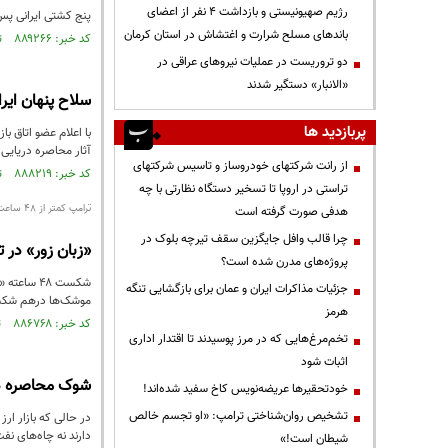
رژیم صهیونیستی و بازداشت ۴ نفر از اعضای
پنج کشتی ایرانی پس 
باندهای مسلح شرارت و اغتشاش در استان کرمان
کد خبر: ۸۸۹۲۶۶ تاریخ انتشار : ۱۴۰۵/۰۳/۲۶
دو تروریست در عملیات نیروهای عراقی در
«الانبار» دستگیر شدند
سلاح پنهان ایر
پربازدید ها
آثار محاصره‌ دریایی
از رانت‌ شرکتهای خودروساز و تاسیس شرکتهای
کد خبر: ۸۸۸۲۱۹ تاریخ انتشار : ۱۴۰۵/۰۳/۱۰
تراستی در اروپا تا تسخیر دستگاه نظارتی با چه
ترامپ کمتر از 48 ساعت مجبور به عقب‌نشینی شد
هدفی صورت گرفته است
چرا قالب وافل جایگزین سقف تیرچه بلوک در
«زبان زور» در 
پروژه‌های مدرن شده است؟
شکست ۴۸ س
جزئیات مذاکرات ایران و عمان برای بازگشایی تنگه
موشک‌ها درهم شکست ت
هرمز
کد خبر: ۸۸۶۷۶۸ تاریخ انتشار : ۱۴۰۵/۰۲/۱۷
تخم‌مرغ‌هایی که در مرز پوسیدند تا اقتدار اداری
اثبات شود
شوک محاصره دریایی تر
خودتحقیرها عریضه‌نویس کاخ سفید شده‌اند!
تشخیص روان‌شناختی ترامپ: «او تجسم خالص
در حالی که بازار ار
دارند نه چاه‌های نف
شیطان است!»