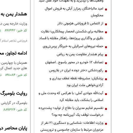
واقعیت‌ها را بپذیرید و به تعهدات خود عمل کنید
امید مالباختگان رمزارز آبکی به فروش اموال
هشدار یمن به ع
محکومان
از التماس تا فروپاشی هژمونی دلار
وزارت خارجه یمن در 
کد خبر: ۸۹۱۴۴۲ تاریخ انتشار : ۱۴۰۵/۰۴/۳۰
مطالبه برای شکستن انحصار پیمانکاری؛ نظارت
دقیق بر واگذاری پروژه‌ها، راهکار مقابله با فساد
فروپاشی تفاهم اسلام آب
حمله نیروهای اسرائیلی به خبرنگار پرس‌تی‌وی
ادامه تجاوز، م
پیام هشدار مقاومت یمن به ریاض
تصادف ۱۲ خودرو در محور یاسوج ـ اصفهان
همزمان با چهارمین ش
های جدید اعمال کرد
رکوردشکنی دختر دونده ایران در بلاروس
کد خبر: ۸۹۱۰۸۴ تاریخ انتشار : ۱۴۰۵/۰۴/۲۴
پزشکیان: مشروطه نقطه عطف بیداری و
آزادی‌خواهی ملت ایران بود
روایت بلومبرگ 
آیت‌الله جوادی آملی: با هرکس که وحدت ملی و
اسلامی را بشکند، باید مقابله کرد
بلومبرگ در گزارشی ب
تقسیم غنایم مدیران یا دفاع از تولید؛ پشت‌پرده
کد خبر: ۸۸۹۳۲۴ تاریخ انتشار : ۱۴۰۵/۰۳/۲۷
درخواست توقف یک آیین‌نامه چه بود؟
وزارت اطلاعات: شناسایی و دستگیری ۲۱ نفر از
پایان محاصر دری
مزدوران مرتبط با سازمان جاسوسی و تروریستی