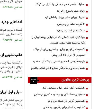
جهش دلار و سکه بی
عملیات «نصر ۷» چه هدفی را دنبال می‌کرد؟
کد خبر: ۸۸۶۲۸۸ تاریخ انتشار : ۱۴۰۵/۰۲/۰۹
زلزله شهر یاسوج را لرزاند
آمریکا ویزای سفیر برزیل را باطل کرد
ادعاهای جدید در
۲ گزینه صنعا برای ریاض
فرمانده نیروی هواف
میانکاله در آتش می‌سوزد
("دست‌ها روی ماشه")
پزشکیان: تنها کسانی که در خیابان بودند ایران را
کد خبر: ۸۸۵۹۴۲ تاریخ انتشار : ۱۴۰۵/۰۲/۰۴
نگه نداشتند همه سهیم هستند
گستره امپراتوری ایران در ۵ قرن پیش از میلاد؛
عقب‌نشینی از م
تصویری از ایران ۲۵ قرن پیش
پارچه فروشی که هیچ نسبتی با بانک آینده ندارد!
با گذشت تنها چند سا
توافق با ایران سخن گ
همه باید بدون اما و اگر، مطیع امام انقلاب باشیم
تلاش برای یافتن را
کد خبر: ۸۸۵۳۷۴ تاریخ انتشار : ۱۴۰۵/۰۱/۲۴
پربحث ترین عناوین
هشتمین کلان شهر ایران مشخص شد
سیلی اول ایران
سوابق بیمه شدگان روی سایت تامین اجتماعی
همجنس گرایی در شبکه من و تو
و به‌اندازه حدود ۳ ماه فروش خود بر روی دریا شناور کرده است.
13 توصیه آسان برای رفع بوی بد دهان