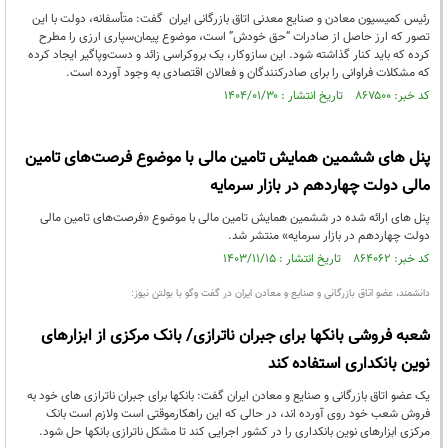
رئیس کمیسیون معادن و صنایع معدنی اتاق بازرگانی ایران گفت: متأسفانه، دولت با این
تصور که ارز حاصل از صادرات “حق خودش” است، موضوع پیمان‌سپاری ارزی را مطرح
کرده که باید کنار گذاشته شود. این سازوکار، یک بروکراسی زائد و دست‌وپاگیر ایجاد کرده
که مشکلات فراوانی را برای صادرکنندگان و فعالان اقتصادی به وجود آورده است.
کد خبر: ۸۶۷۵۰۰ تاریخ انتشار : ۱۴۰۴/۰۱/۳۰
پنل های ششمین همایش تامین مالی با موضوع فرصت‌های تامین
مالی دولت چهاردهم در بازار سرمایه
پنل های ارائه شده در ششمین همایش تامین مالی با موضوع «فرصت‌های تامین مالی
دولت چهاردهم در بازار سرمایه» منتشر شد.
کد خبر: ۸۶۴۰۶۲ تاریخ انتشار : ۱۴۰۳/۱۱/۱۵
دانشمند، عضو اتاق بازرگانی و صنایع و معادن ایران در گفت وگو با بولتن نیوز:
شعبه فروشی بانکها برای جبران ناترازی/ بانک مرکزی از ابزارهای
نوین بانکداری استفاده کند
یک عضو اتاق بازرگانی و صنایع و معادن ایران گفت: بانکها برای جبران ناترازی های خود به
فروش شعب خود روی آورده اند، در حالی که این راهکارموقتی است ولازم است بانک
مرکزی ابزارهای نوین بانکداری را در کشور اجرایی کند تا مشکل ناترازی بانکها حل شود.