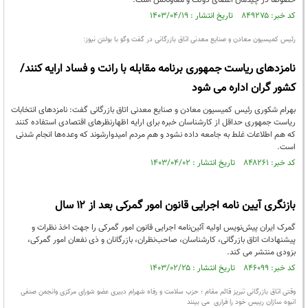
خصوصا در چیدمان اعضای دولت و معاونانش است.
کد خبر: ۸۴۹۲۷۵ تاریخ انتشار : ۱۴۰۳/۰۴/۱۹
رئیس کمیسیون معادن و صنایع معدنی اتاق بازرگانی در گفت وگو با بولتن نیوز:
نامزدهای ریاست جمهوری برنامه مقابله با رانت و فساد ارایه کنند/
کشور گران اداره می شود
بهرام شکوری رئیس کمیسیون معادن و صنایع معدنی اتاق بازرگانی گفت: نامزدهای انتخابات
ریاست جمهوری حداقل از کارشناسان خبره برای ارایه اظهارنظرهای اقتصادی استفاده کنند
که هم اطلاعات غلط به جامعه داده نشود و هم مردم امیدوارشوند که وعده‌ها انجام شدنی
است.
کد خبر: ۸۴۸۲۶۱ تاریخ انتشار : ۱۴۰۳/۰۴/۰۲
بازنگری آیین نامه اجرایی قانون امور گمرکی بعد از ۱۲ سال
گمرک ایران پیش‌نویس اولیه آئین‌نامه اجرایی قانون امور گمرکی را جهت اخذ نظرات و
پیشنهادات اتاق بازرگانی، کارشناسان، صاحب‌نظران، بازرگانان و ذی نفعان امور گمرکی،
بزودی منتشر می کند.
کد خبر: ۸۴۶۰۹۹ تاریخ انتشار : ۱۴۰۳/۰۲/۲۵
وقتی اتاق بازرگانی تبریز قائم مقام ؛ حزب سلامت و رفاه شهرام دبیری عضو شورای مرکزی وانجمن صنفی
انبوه سازان رییس خود را فراری می بینند