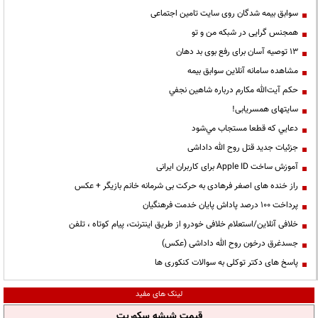
سوابق بیمه شدگان روی سایت تامین اجتماعی
همجنس گرایی در شبکه من و تو
13 توصیه آسان برای رفع بوی بد دهان
مشاهده سامانه آنلاين سوابق بیمه
حكم آيت‌الله مكارم درباره شاهين نجفي
سایتهای همسریابی!
دعايي كه قطعا مستجاب مي‌شود
جزئیات جدید قتل روح الله داداشی
آموزش ساخت Apple ID برای کاربران ایرانی
راز خنده های اصغر فرهادی به حرکت بی شرمانه خانم بازیگر + عکس
پرداخت ۱۰۰ درصد پاداش پایان خدمت فرهنگیان
خلافی آنلاین/استعلام خلافی خودرو از طریق اینترنت، پیام کوتاه ، تلفن
جسدغرق درخون روح الله داداشی (عکس)
پاسخ های دکتر توکلی به سوالات کنکوری ها
لینک های مفید
قیمت شیشه سکوریت