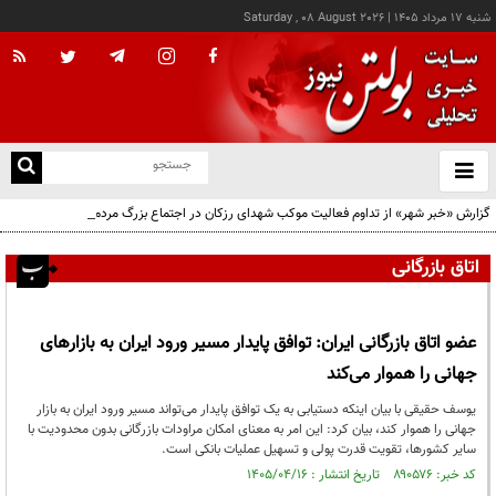
شنبه ۱۷ مرداد ۱۴۰۵
|
Saturday , 08 August 2026
از
و
ته
گزارش «خبر شهر» از تداوم فعالیت موکب شهدای رزکان در اجتماع بزرگ مردم ولایت‌مدار
ن
شهرستان شهریار
نو
اتاق بازرگانی
عضو اتاق بازرگانی ایران: توافق پایدار مسیر ورود ایران به بازارهای
جهانی را هموار می‌کند
یوسف حقیقی با بیان اینکه دستیابی به یک توافق پایدار می‌تواند مسیر ورود ایران به بازار
جهانی را هموار کند، بیان کرد: این امر به معنای امکان مراودات بازرگانی بدون محدودیت با
سایر کشورها، تقویت قدرت پولی و تسهیل عملیات بانکی است.
کد خبر: ۸۹۰۵۷۶ تاریخ انتشار : ۱۴۰۵/۰۴/۱۶