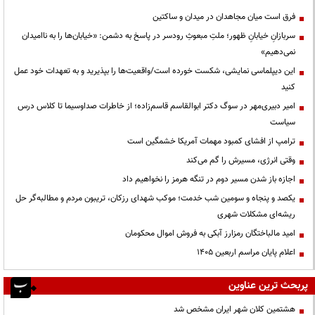
فرق است میان مجاهدان در میدان و ساکتین
سربازانِ خیابانِ ظهور؛ ملتِ مبعوثِ رودسر در پاسخ به دشمن: «خیابان‌ها را به ناامیدان
نمی‌دهیم»
این دیپلماسی نمایشی، شکست خورده است/واقعیت‌ها را بپذیرید و به تعهدات خود عمل
کنید
امیر دبیری‌مهر در سوگ دکتر ابوالقاسم قاسم‌زاده؛ از خاطرات صداوسیما تا کلاس درس
سیاست
ترامپ از افشای کمبود مهمات آمریکا خشمگین است
وقتی انرژی، مسیرش را گم می‌کند
اجازه باز شدن مسیر دوم در تنگه هرمز را نخواهیم داد
یکصد و پنجاه و سومین شب خدمت؛ موکب شهدای رزکان، تریبون مردم و مطالبه‌گر حل
ریشه‌ای مشکلات شهری
امید مالباختگان رمزارز آبکی به فروش اموال محکومان
اعلام پایان مراسم اربعین ۱۴۰۵
پربحث ترین عناوین
هشتمین کلان شهر ایران مشخص شد