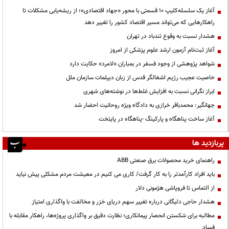
آغاز یک سلسله‌کلیپ ۱۰ قسمتی با محور «جهاد اقتصادی»؛ از ریشه‌یابی مشکلات تا
راهکارهایی که می‌تواند مسیر اقتصاد کشور را تغییر دهد
هشدار نسبت به وقوع تندباد در تهران
آغاز ثبت‌نام آزمون ارشد علوم پزشکی از امروز
شواهد پژوهشی از وجود فسفر در بمباران «لامرد» حکایت دارد
خاصیت عجیب رژیم اشغالگر قدس از زبان دیپلمات سازمان ملل
ابراز نگرانی نسبت به افزایش غلط‌ها در نوشته‌های شهری
جهانگیر: محمدباقر خرازی به دادگاه ویژه روحانیت احضار شد
آغاز ساخت پناهگاه و پارکینگ -پناهگاه در پایتخت
پربازدید ها
راهنمای خرید محصولات برق صنعتی ABB
باید افراد کارآمدتر را به کار گرفت/ کاری می کنیم در معیشت مردم مشکلی پیش نیاید
از التماس تا فروپاشی هژمونی دلار
هشدار حاجی دلیگانی درباره تغییر سهم دریای خزر و مخالفت با واگذاری امتیاز
مطالبه برای شکستن انحصار پیمانکاری؛ نظارت دقیق بر واگذاری پروژه‌ها، راهکار مقابله با
فساد