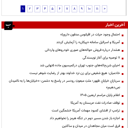
1
2
3
4
5
6
7
8
9
10
11
>
آخرین اخبار
احتمال وجود حیات در اقیانوس مدفون «اروپا»
آمریکا و اسرائیل سامانه «پیکان» را آزمایش کردند
هشدار درباره فروش حواله‌های صوری خودروهای وارداتی
۷ توصیه برای آغاز نویسندگی
احیای شن‌چاله‌های جنوب تهران درکمیسیون ماده ۵نهایی شد
خادمیان: هیچ شفیعی برای زن نزد خداوند بهتر از رضایت شوهر نیست
سربازانِ خیابانِ ظهور؛ ملتِ مبعوثِ رودسر در پاسخ به دشمن: «خیابان‌ها را به ناامیدان
نمی‌دهیم»
اعلام پایان مراسم اربعین ۱۴۰۵
توقف صادرات نفت عربستان به آمریکا
ترامپ از افشای کمبود مهمات آمریکا خشمگین است
اجازه باز شدن مسیر دوم در تنگه هرمز را نخواهیم داد
فرق است میان مجاهدان در میدان و ساکتین