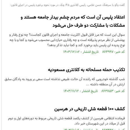
گفت وگو با سرهنگ حسن غلامی، رئیس کلانتری 145 ونک در مورد نحوه برخورد پلیس در اجرای قانون:
اعتقاد پلیس آن است که مردم چشم بیدار جامعه هستند و
مشکلات با مشارکت دو طرف حل می‌شود
سوال این است که مرز قابل قبول اکثریت جامعه و اجرای قانون کجاست؟ چه نوع رفتار و
پوششی از نظر مردم پذیرفته است و چه رفتاری حیازدایی محسوب می‌شود و کجا و با چه
نوع پدیده ای پلیس باید برخورد کند و کجا نباید تذکر بدهد؟
کد خبر: ۸۶۴۹۹۷ تاریخ انتشار : ۱۴۰۳/۱۲/۰۲
تکذیب حمله مسلحانه به کلانتری مسعودیه
شب گذشته خودرویی که راننده آن حالت طبیعی نداشته است سعی بر ورود به پادگان سابق
ارتش در آن منطقه داشته ...
کد خبر: ۸۶۳۸۵۳ تاریخ انتشار : ۱۴۰۳/۱۱/۱۲
کشف ۱۰۰ قطعه شئی تاریخی در هرسین
فرمانده انتظامی هرسین از کشف یکصد قطعه شئی تاریخی مربوط به دوره‌های اول و دوم
قبل از میلاد در این شهرستان خبر داد.