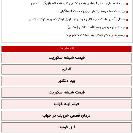
راز خنده های اصغر فرهادی به حرکت بی شرمانه خانم بازیگر + عکس
پرداخت ۱۰۰ درصد پاداش پایان خدمت فرهنگیان
خلافی آنلاین/استعلام خلافی خودرو از طریق اینترنت، پیام کوتاه ، تلفن
جسدغرق درخون روح الله داداشی (عکس)
پاسخ های دکتر توکلی به سوالات کنکوری ها
لینک های مفید
قیمت شیشه سکوریت
آلپاری
بیم دتکتور
قیمت شیشه سکوریت
فیلم آپنه خواب
درمان قطعی خروپف در خواب
لیزر فوتونا