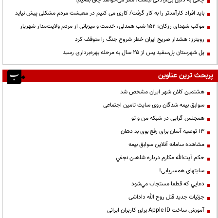
چاقی به دلیل بی‌ارادگی نیست؛ مغز می‌خواهد چاق بمانیم!
باید افراد کارآمدتر را به کار گرفت/ کاری می کنیم در معیشت مردم مشکلی پیش نیاید
موکب شهدای رزکان؛ ۱۵۲ شب همدلی، خدمت و میزبانی از مردم ولایت‌مدار شهریار
رویترز: هشدار صریح ایران خطر شروع جنگ را متوقف کرد
پل شهرستان پل‌سفید پس از ۲۵ سال به مرحله بهره‌برداری رسید
پربحث ترین عناوین
هشتمین کلان شهر ایران مشخص شد
سوابق بیمه شدگان روی سایت تامین اجتماعی
همجنس گرایی در شبکه من و تو
13 توصیه آسان برای رفع بوی بد دهان
مشاهده سامانه آنلاين سوابق بیمه
حكم آيت‌الله مكارم درباره شاهين نجفي
سایتهای همسریابی!
دعايي كه قطعا مستجاب مي‌شود
جزئیات جدید قتل روح الله داداشی
آموزش ساخت Apple ID برای کاربران ایرانی