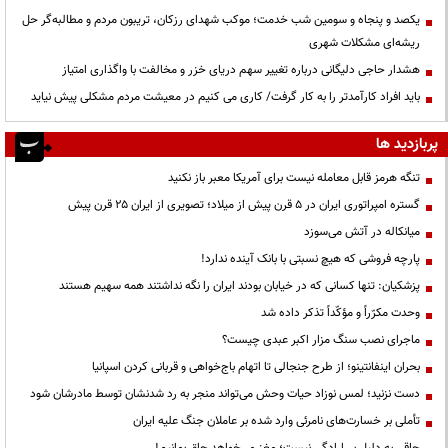
یکصد و پنجاه و سومین شب خدمت؛ موکب شهدای رزکان، تریبون مردم و مطالبه‌گر حل
ریشه‌ای مشکلات شهری
هشدار حاجی دلیگانی درباره تغییر سهم دریای خزر و مخالفت با واگذاری امتیاز
باید افراد کارآمدتر را به کار گرفت/ کاری می کنیم در معیشت مردم مشکلی پیش نیاید
پربازدید ها
تنگه هرمز قابل معامله نیست برای آمریکا معبر باز نکنید
گستره امپراتوری ایران در ۵ قرن پیش از میلاد؛ تصویری از ایران ۲۵ قرن پیش
میانکاله در آتش می‌سوزد
پارچه فروشی که هیچ نسبتی با بانک آینده ندارد!
پزشکیان: تنها کسانی که در خیابان بودند ایران را نگه نداشتند همه سهیم هستند
وحدت مکرّراً و مؤکّداً تذکر داده شد
ماجرای نصب سنگ مزار اکبر عبدی چیست؟
بحران اینفانتینو؛ از طرح جنجالی تا اتهام باج‌خواهی و قربانی کردن اسپانیا
دست نزنید؛ لمس نوزاد حیات وحش می‌تواند منجر به رد شدنشان توسط مادرشان شود
تأملی بر خسارت‌های نامرئی وارد شده بر عاملان جنگ علیه ایران