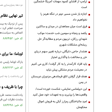
ترامپ از افشای کمبود مهمات آمریکا خشمگین
دو دهه بحران‌سازی هسته‌
است
اجازه باز شدن مسیر دوم در تنگه هرمز را
تیر نهایی نظام
نخواهیم داد
پس از نزدیک به بیست
فرق است میان مجاهدان در میدان و ساکتین
صراحت اعلام کرد: هی
اغماض به سیاست‌های
یکصد و پنجاه و سومین شب خدمت؛ موکب
کد خبر: ۸۸۷۴۵۲ تاریخ انتشار : ۱۴۰۵/۰۲/۲۸
شهدای رزکان، تریبون مردم و مطالبه‌گر حل
ریشه‌ای مشکلات شهری
هشدار حاجی دلیگانی درباره تغییر سهم دریای
اوباما: ما برا
خزر و مخالفت با واگذاری امتیاز
باراک اوباما رئیس ج
باید افراد کارآمدتر را به کار گرفت/ کاری می کنیم
کد خبر: ۸۸۷۲۲۳ تاریخ انتشار : ۱۴۰۵/۰۲/۲۵
در معیشت مردم مشکلی پیش نیاید
هدف قرار گرفتن اتاق‌ فرماندهی مزدوران عربستان
این یادداشت را چه کس
در یمن
چرا با ظریف و
این دیپلماسی نمایشی، شکست خورده است/
واقعیت‌ها را بپذیرید و به تعهدات خود عمل کنید
یادداشت محمد ظریف 
بشدت نظرات این فرد 
امید مالباختگان رمزارز آبکی به فروش اموال
کد خبر: ۸۸۴۶۹۸ تاریخ انتشار : ۱۴۰۵/۰۱/۱۵
محکومان