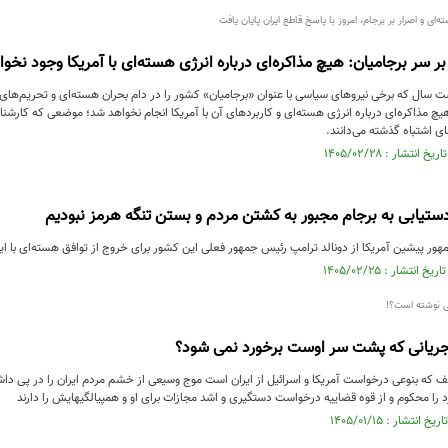
ای و اصرار بر برجام، امروز با پاسخ قاطع ایران پایان یافت
 بر سر برجامیان: هیچ مذاکره‌ای درباره انرژی هسته‌ای با آمریکا وجود نخ
 سال که برخی نیروهای سیاسی با عنوان «برجامیان» کشور را در دام بحران هسته‌ای و تحریم‌های 
چ مذاکره‌ای درباره انرژی هسته‌ای و کاربردهای آن با آمریکا انجام نخواهد شد؛ موضعی که کارشن
 اشتباه گذشته می‌دانند.
ی دستیابی به برجام مجبور به کشتن مردم و بستن تنگه هرمز نبودیم
مهور پیشین آمریکا از دونالد ترامپ رئیس جمهور فعلی این کشور برای خروج از توافق هسته‌ای با ایرا
ی نوشته است؟!
 جریانی که پشت سر اوست برخورد نمی شود؟
که بنوعی درخواست آمریکا و اسرائیل از ایران است موج وسیعی از خشم مردم ایران را در پی دا
را محکوم و از قوه قضاییه درخواست دستگیری و اشد مجازات برای او و همپیالگیهایش را دارند