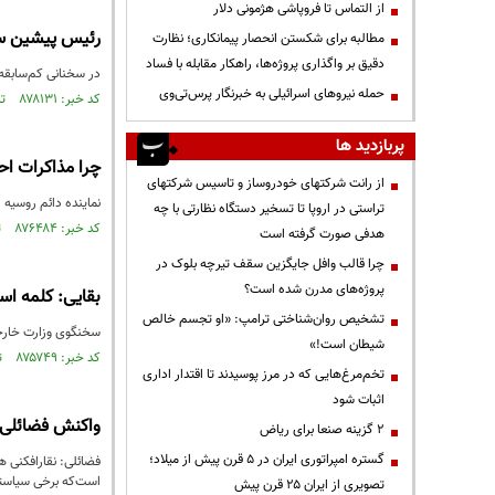
از التماس تا فروپاشی هژمونی دلار
رئیس پیشین سیا
مطالبه برای شکستن انحصار پیمانکاری؛ نظارت
دقیق بر واگذاری پروژه‌ها، راهکار مقابله با فساد
در سخنانی کم‌سابقه،
حمله نیروهای اسرائیلی به خبرنگار پرس‌تی‌وی
کد خبر: ۸۷۸۱۳۱ تاریخ انتشار : ۱۴۰۴/۰۹/۱۷
پربازدید ها
چرا مذاکرات ا
از رانت‌ شرکتهای خودروساز و تاسیس شرکتهای
نماینده دائم روسیه 
تراستی در اروپا تا تسخیر دستگاه نظارتی با چه
کد خبر: ۸۷۶۴۸۴ تاریخ انتشار : ۱۴۰۴/۰۸/۱۲
هدفی صورت گرفته است
چرا قالب وافل جایگزین سقف تیرچه بلوک در
پروژه‌های مدرن شده است؟
بقایی:‌ کلمه ا
تشخیص روان‌شناختی ترامپ: «او تجسم خالص
سخنگوی وزارت خارجه:
شیطان است!»
کد خبر: ۸۷۵۷۴۹ تاریخ انتشار : ۱۴۰۴/۰۷/۳۰
تخم‌مرغ‌هایی که در مرز پوسیدند تا اقتدار اداری
اثبات شود
واکنش فضائلی ب
۲ گزینه صنعا برای ریاض
گستره امپراتوری ایران در ۵ قرن پیش از میلاد؛
فضائلی: نقارافکنی 
است‌که برخی سیاستم
تصویری از ایران ۲۵ قرن پیش