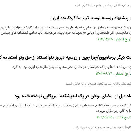
 عملکرد بانیان برجام در مواجهه با مکانیزم ماشه
 پیشنهاد روسیه توسط تیم مذاکره‌کننده ایران
ن، اگرچه روسیه در ماجرای برجام پیشنهادهای مناسبی ارائه داده بود، اما ظریف و عراقچی با پذیرش
انیسم، اگر طرف‌های اروپایی به تعهدات خود پایبند می‌ماندند، باید تمامی قطعنامه‌های پیشین شورای امنیت پس
 دیگر برجامیون/چرا چین و روسیه دیروز نتوانستند از حق وتو استفاده کن
ملل قطعنامه‌ای را که خواستار لغو دائمی تحریم‌های سازمان ملل علیه ایران بود، رد کرد.
 تلویزیونی با ارائه اسنادی توافق هسته‌ای را به چالش کشید
نی که به بررسی ابعاد توافق هسته‌ای ایران (برجام) می‌پرداخت، جبرائیلی با ارائه اسنادی، ادعاهای 
ا به کلی زیر سؤال می‌برد.
قریباً هیچ»؛ وقتی متهم، ردای مدعی به تن می‌کند