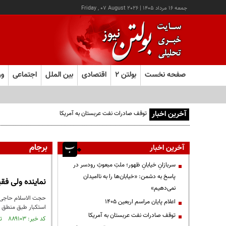
جمعه ۱۶ مرداد ۱۴۰۵
|
Friday , 07 August 2026
صفحه نخست
بولتن ۲
اقتصادی
بین الملل
اجتماعی
ور
آخرین اخبار
توقف صادرات نفت عربستان به آمریکا
برجام
آخرین اخبار
سربازانِ خیابانِ ظهور؛ ملتِ مبعوثِ رودسر در
پاسخ به دشمن: «خیابان‌ها را به ناامیدان
نماینده ولی فق
نمی‌دهیم»
حجت الاسلام حاجی صا
اعلام پایان مراسم اربعین ۱۴۰۵
استکبار طبق منطق 
توقف صادرات نفت عربستان به آمریکا
کد خبر: ۸۸۹۱۰۳ تاریخ انتشار : ۱۴۰۵/۰۳/۲۴