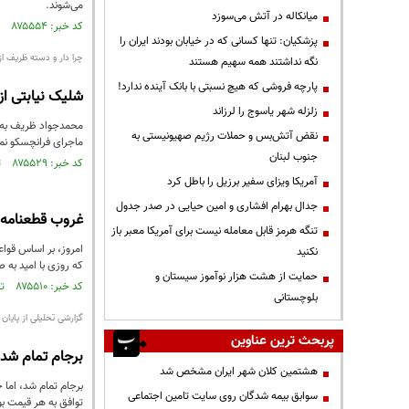
می‌شوند.
میانکاله در آتش می‌سوزد
کد خبر: ۸۷۵۵۵۴ تاریخ انتشار : ۱۴۰۴/۰۷/۲۷
پزشکیان: تنها کسانی که در خیابان بودند ایران را
چرا دار و دسته ظریف از
نگه نداشتند همه سهیم هستند
پارچه فروشی که هیچ نسبتی با بانک آینده ندارد!
شلیک نیابتی از
زلزله شهر یاسوج را لرزاند
محمدجواد ظریف به جا
نقض آتش‌بس و حملات رژیم صهیونیستی به
ماجرای فرانچسکو نمو
جنوب لبنان
کد خبر: ۸۷۵۵۲۹ تاریخ انتشار : ۱۴۰۴/۰۷/۲۷
آمریکا ویزای سفیر برزیل را باطل کرد
جدال بهرام افشاری و امین حیایی در صدر جدول
غروب قطعنامه ۲۲۳۱؛ پایان یک دوران پرالتها
تنگه هرمز قابل معامله نیست برای آمریکا معبر باز
امروز، بر اساس قوا
نکنید
که روزی با امید به 
حمایت از هشت هزار نوآموز سیستان و
کد خبر: ۸۷۵۵۱۰ تاریخ انتشار : ۱۴۰۴/۰۷/۲۶
بلوچستانی
گزارشی تحلیلی از پایان با
پربحث ترین عناوین
برجام تمام شد 
هشتمین کلان شهر ایران مشخص شد
برجام تمام شد، اما 
سوابق بیمه شدگان روی سایت تامین اجتماعی
توافق به هر قیمت بو