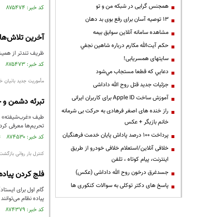
همجنس گرایی در شبکه من و تو
کد خبر: ۸۷۵۴۷۴ تاریخ انتشار : ۱۴۰۴/۰۷/۲۶
13 توصیه آسان برای رفع بوی بد دهان
مشاهده سامانه آنلاين سوابق بیمه
آخرین تلاش‌های
حكم آيت‌الله مكارم درباره شاهين نجفي
ظریف تندتر از همیشه
سایتهای همسریابی!
کد خبر: ۸۷۵۴۷۳ تاریخ انتشار : ۱۴۰۴/۰۷/۲۶
دعايي كه قطعا مستجاب مي‌شود
مأموریت جدید بانیان خ
جزئیات جدید قتل روح الله داداشی
آموزش ساخت Apple ID برای کاربران ایرانی
تبرئه دشمن و ح
راز خنده های اصغر فرهادی به حرکت بی شرمانه
طیف «غرب‌شیفته» به
خانم بازیگر + عکس
تحریم‌ها معرفی کرد
پرداخت ۱۰۰ درصد پاداش پایان خدمت فرهنگیان
کد خبر: ۸۷۴۵۳۰ تاریخ انتشار : ۱۴۰۴/۰۷/۰۸
خلافی آنلاین/استعلام خلافی خودرو از طریق
کنترل بار روانی بازگشت 
اینترنت، پیام کوتاه ، تلفن
جسدغرق درخون روح الله داداشی (عکس)
فلج کردن پیاده
پاسخ های دکتر توکلی به سوالات کنکوری ها
گام اول برای ایستاد
پیاده نظام می‌توانن
کد خبر: ۸۷۴۳۷۹ تاریخ انتشار : ۱۴۰۴/۰۷/۰۵