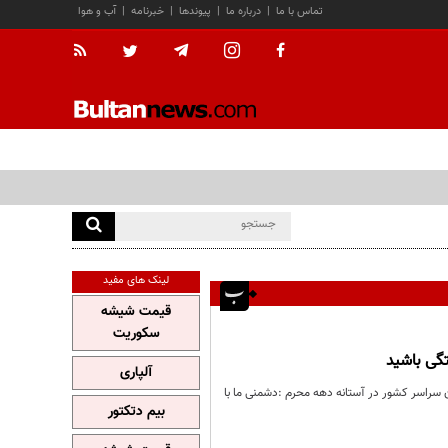
تماس با ما
|
درباره ما
|
پیوندها
|
خبرنامه
|
آب و هوا
لینک های مفید
قیمت شیشه
سکوریت
تگی باشید
آلپاری
ن سراسر کشور در آستانه دهه محرم :دشمنی ما با
بیم دتکتور