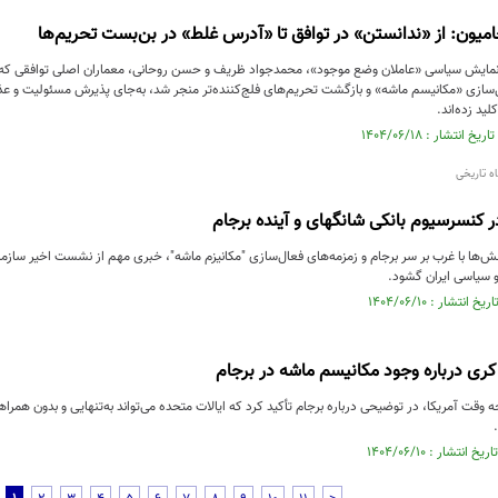
جامیون: از «ندانستن» در توافق تا «آدرس غلط» در بن‌بست تحریم‌ها
از نمایش سیاسی «عاملان وضع موجود»، محمدجواد ظریف و حسن روحانی، معماران اصلی توافقی که قر
ل‌سازی «مکانیسم ماشه» و بازگشت تحریم‌های فلج‌کننده‌تر منجر شد، به‌جای پذیرش مسئولیت و عذ
ید زده‌اند.
ه تاریخی
 کنسرسیوم بانکی شانگهای و آینده برجام
ش‌ها با غرب بر سر برجام و زمزمه‌های فعال‌سازی "مکانیزم ماشه"، خبری مهم از نشست اخیر ساز
 سیاسی ایران گشود.
ری درباره وجود مکانیسم ماشه در برجام
 وقت آمریکا، در توضیحی درباره برجام تأکید کرد که ایالات متحده می‌تواند به‌تنهایی و بدون همرا