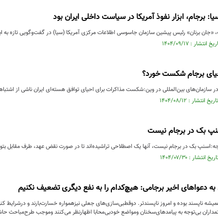
: برجام، ابزار نفوذ آمریکا در سیاست داخلی ایران بود
 «جان برنان» رئیس پیشین سازمان جاسوسی اطلاعات مرکزی آمریکا (سیا) در گفت‌وگویی تازه به اب
حیای برجام شکست خورد؟
در سازمان‌های بین‌المللی در وین:شکست مذاکرات برای احیای توافق هسته‌ای ایران ناشی از اشتباها
سنپ بک در برجام نیست
اسنپ بک در برجام نیست، ‌آنها یک اصطلاحی ‌تراشیده‌اند تا در صورت نقض عهد، طرف مقابل بتوان
ه دعواهای اخیر برجامی: هیچ‌کدام را به نفع دیگری تضعیف نکنیم
همیشه ناپسند بوده و امروز ناپسندتر. دوقطبی‌سازی‌های جعلی نیزهمواره خسارت‌بارند و درشرایط 
داران بی‌توجه به پیامدهای‌سخنان ومواضع خودبی‌محابا اظهارنظر می‌کنند وموجب طرح‌مباحث حا