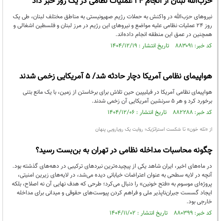
حزب‌الله لبنان از انجام ۲۴ عملیات نظامی در یک روز خبر داد
نیروهای حزب‌الله در واکنش به حملات رژیم صهیونیستی به مناطق مختلف لبنان، طی یک
روز ۲۴ عملیات نظامی علیه مواضع و نیروهای این رژیم در مرز لبنان و فلسطین اشغالی و
همچنین در عمق این منطقه انجام داده‌اند.
کد خبر: ۸۸۳۰۹۱ تاریخ انتشار : ۱۴۰۴/۱۲/۱۹
هواپیمای نظامی آمریکا دچار حادثه شد/ ۵ آمریکایی زخمی شدند
هواپیمای نظامی آمریکا در فیلیپین حین تلاش برای برخاستن از زمین، با یک مانع بتنی
برخورد کرد و هر ۵ سرنشین آمریکایی آن زخمی شدند.
کد خبر: ۸۸۲۲۸۸ تاریخ انتشار : ۱۴۰۴/۱۲/۰۶
از «تله خون» تا شکست استراتژیک؛ روایت یک رویارویی پنهان
چگونه محاسبات مداخله نظامی در تهران به بن‌بست رسید؟
در ماه‌های اخیر، ایران شاهد یکی از پیچیده‌ترین نبردهای ترکیبی در دهه‌های گذشته بود.
آنچه در لایه سطحی به عنوان اعتراضات خیابانی دیده می‌شد، در لایه‌های زیرین امنیتی،
پروژه‌ای موسوم به «فتح خونین» را دنبال می‌کرد؛ طرحی که هدف نهایی آن نه اصلاح، بلکه
ایجاد گسست جبران‌ناپذیر ملی و فراهم کردن پیوست‌های حقوقی و میدانی برای مداخله
خارجی بود.
کد خبر: ۸۸۰۳۹۹ تاریخ انتشار : ۱۴۰۴/۱۱/۰۲