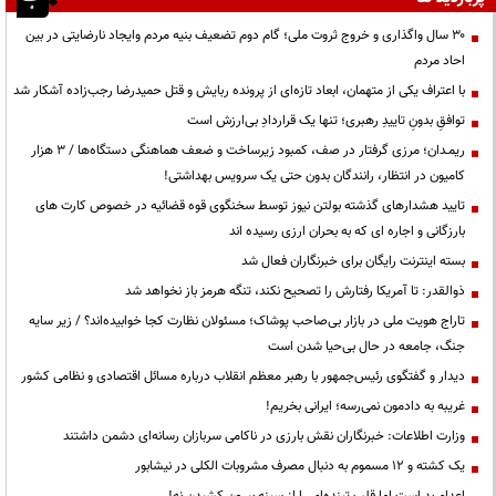
۳۰ سال واگذاری و خروج ثروت ملی؛ گام دوم تضعیف بنیه مردم وایجاد نارضایتی در بین
احاد مردم
با اعتراف یکی از متهمان، ابعاد تازه‌ای از پرونده ربایش و قتل حمیدرضا رجب‌زاده آشکار شد
توافقِ بدونِ تاییدِ رهبری؛ تنها یک قراردادِ بی‌ارزش است
ریمـدان؛ مرزی گرفتار در صف، کمبود زیرساخت و ضعف هماهنگی دستگاه‌ها / ۳ هزار
کامیون در انتظار، رانندگان بدون حتی یک سرویس بهداشتی!
تایید هشدارهای گذشته بولتن نیوز توسط سخنگوی قوه قضائیه در خصوص کارت های
بارزگانی و اجاره ای که به بحران ارزی رسیده اند
بسته اینترنت رایگان برای خبرنگاران فعال شد
ذوالقدر: تا آمریکا رفتارش را تصحیح نکند، تنگه هرمز باز نخواهد شد
تاراج هویت ملی در بازار بی‌صاحب پوشاک؛ مسئولان نظارت کجا خوابیده‌اند؟ / زیر سایه
جنگ، جامعه در حال بی‌حیا شدن است
دیدار و گفتگوی رئیس‌جمهور با رهبر معظم انقلاب درباره مسائل اقتصادی و نظامی کشور
غریبه به دادمون نمی‌رسه؛ ایرانی بخریم!
وزارت اطلاعات: خبرنگاران نقش بارزی در ناکامی سربازان رسانه‌ای دشمن داشتند
یک کشته و ۱۲ مسموم به دنبال مصرف مشروبات الکلی در نیشابور