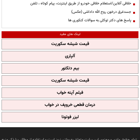
خلافی آنلاین/استعلام خلافی خودرو از طریق اینترنت، پیام کوتاه ، تلفن
جسدغرق درخون روح الله داداشی (عکس)
پاسخ های دکتر توکلی به سوالات کنکوری ها
لینک های مفید
قیمت شیشه سکوریت
آلپاری
بیم دتکتور
قیمت شیشه سکوریت
فیلم آپنه خواب
درمان قطعی خروپف در خواب
لیزر فوتونا
تمام حقوق مادی و معنوی این سایت متعلق به بولتن نیوز است و استفاده از مطالب با ذکر منبع