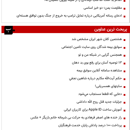
اعدام بد است اما قلب تپنده‌ای را از سینه بیرون کشیدن نه!
مقاومت یمن؛ دو خیز اساسی
ادعای رسانه آمریکایی درباره تمایل ترامپ به خروج از جنگ بدون توافق هسته‌ای
پربحث ترین عناوین
هشتمین کلان شهر ایران مشخص شد
سوابق بیمه شدگان روی سایت تامین اجتماعی
همجنس گرایی در شبکه من و تو
13 توصیه آسان برای رفع بوی بد دهان
مشاهده سامانه آنلاين سوابق بیمه
حكم آيت‌الله مكارم درباره شاهين نجفي
سایتهای همسریابی!
دعايي كه قطعا مستجاب مي‌شود
جزئیات جدید قتل روح الله داداشی
آموزش ساخت Apple ID برای کاربران ایرانی
راز خنده های اصغر فرهادی به حرکت بی شرمانه خانم بازیگر + عکس
پرداخت ۱۰۰ درصد پاداش پایان خدمت فرهنگیان