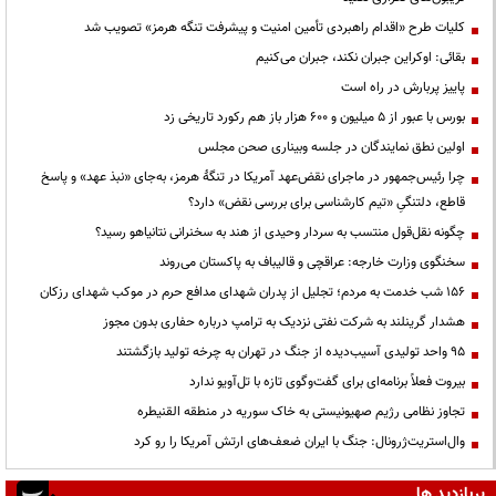
کلیات طرح «اقدام راهبردی تأمین امنیت و پیشرفت تنگه هرمز» تصویب شد
بقائی: اوکراین جبران نکند، جبران می‌کنیم
پاییز پربارش در راه است
بورس با عبور از ۵ میلیون و ۶۰۰ هزار باز هم رکورد تاریخی زد
اولین نطق نمایندگان در جلسه وبیناری صحن مجلس
چرا رئیس‌جمهور در ماجرای نقض‌عهد آمریکا در تنگهٔ هرمز، به‌جای «نبذ عهد» و پاسخ
قاطع، دلتنگیِ «تیم کارشناسی برای بررسی نقض» دارد؟
چگونه نقل‌قول منتسب به سردار وحیدی از هند به سخنرانی نتانیاهو رسید؟
سخنگوی وزارت خارجه: عراقچی و قالیباف به پاکستان می‌روند
۱۵۶ شب خدمت به مردم؛ تجلیل از پدران شهدای مدافع حرم در موکب شهدای رزکان
هشدار گرینلند به شرکت نفتی نزدیک به ترامپ درباره حفاری بدون مجوز
95 واحد تولیدی آسیب‌دیده از جنگ در تهران به چرخه تولید بازگشتند
بیروت فعلاً برنامه‌ای برای گفت‌وگوی تازه با تل‌آویو ندارد
تجاوز نظامی رژیم صهیونیستی به خاک سوریه در منطقه القنیطره
وال‌استریت‌ژرونال: جنگ با ایران ضعف‌های ارتش آمریکا را رو کرد
پربازدید ها