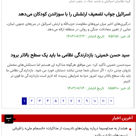
گریه نظامیان اسرائیلی و تشدید جنگ در جنوب لبنان
اسرائیل جواب تضعیف ارتشش را با سوزاندن کودکان می‌دهد
درگیری‌های اخیر میان نیروهای مقاومت حزب‌الله و ارتش اسرائیل در مرزهای جنوبی لبنان،
نمایی از تغییر معادلات جنگی و روانی در منطقه ارائه می‌دهد.
کد خبر: ۸۵۶۱۵۱ تاریخ انتشار : ۱۴۰۳/۰۷/۲۳
سید حسن خمینی: بازدارندگی نظامی ما باید یک سطح بالاتر برود
سیدحسن خمینی تأکید کرد: من موافق هرگونه مذاکره ای هستم اما دستکش‌های مخملی
بازوان چدنی دارد ؛ اگر دستان شما چدنی نباشد دستتان خورد می شود. بازدارندگی نظامی ما
باید یک سطح بالاتر برود امروز دنیا به شرایطی رسیده که لازم است بازدارندگی ما قوی تر
کنیم.
کد خبر: ۸۵۵۶۱۰ تاریخ انتشار : ۱۴۰۳/۰۷/۱۴
1
2
3
4
5
6
7
8
9
10
11
>
آخرین اخبار
هشدار به صداوسیما درباره روایت‌های نادرست از مذاکرات؛ «انسجام ملی» را قربانی
تریبون‌های تکراری نکنید