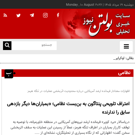
دوشنبه ۱۹ مرداد ۱۴۰۵
|
Monday , 10 August 2026
از
و
ته
بقائی: اوکراین جبران نکند، جبران می‌کنیم
ن
نو
نظامی
اظهارات معنادار فرمانده ارشد آمریکایی درباره محدودیت اثربخشی عملیات در تنگه هرمز
اعتراف تلویحی پنتاگون به بن‌بست نظامی؛ «بمباران‌ها دیگر بازدهی
سابق را ندارند»
دریاسالار «برد کوپر» فرمانده ارشد نیروهای آمریکایی در منطقه خاورمیانه، با توصیه به
توقف کارزار بمباران در اطراف تنگه هرمز، عملاً از رسیدن این عملیات به سقف اثربخشی
سخن گفت؛ اظهاراتی که از نگاه بسیاری از تحلیلگران، نشانه‌ای از ....