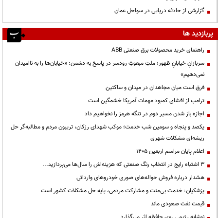
گزارشی از حادثه دریایی در سواحل عمان
پربازدید ها
راهنمای خرید محصولات برق صنعتی ABB
سربازانِ خیابانِ ظهور؛ ملتِ مبعوثِ رودسر در پاسخ به دشمن: «خیابان‌ها را به ناامیدان
نمی‌دهیم»
فرق است میان مجاهدان در میدان و ساکتین
ترامپ از افشای کمبود مهمات آمریکا خشمگین است
اجازه باز شدن مسیر دوم در تنگه هرمز را نخواهیم داد
یکصد و پنجاه و سومین شب خدمت؛ موکب شهدای رزکان، تریبون مردم و مطالبه‌گر حل
ریشه‌ای مشکلات شهری
اعلام پایان مراسم اربعین ۱۴۰۵
3 اشتباه رایج در انتخاب رنگ صنعتی که هزینه‌اش را سال‌ها می‌پردازید...
هشدار درباره فروش حواله‌های صوری خودروهای وارداتی
پزشکیان: خدمت بی‌منت و مشارکت مردمی، پایه حل مشکلات کشور است
قیمت نفت صعودی ماند
نوشابه رژیمی روی حافظه اثر می‌گذارد