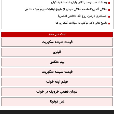
پرداخت ۱۰۰ درصد پاداش پایان خدمت فرهنگیان
خلافی آنلاین/استعلام خلافی خودرو از طریق اینترنت، پیام کوتاه ، تلفن
جسدغرق درخون روح الله داداشی (عکس)
پاسخ های دکتر توکلی به سوالات کنکوری ها
لینک های مفید
قیمت شیشه سکوریت
آلپاری
بیم دتکتور
قیمت شیشه سکوریت
فیلم آپنه خواب
درمان قطعی خروپف در خواب
لیزر فوتونا