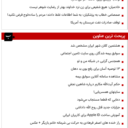
خادمیان: هیچ شفیعی برای زن نزد خداوند بهتر از رضایت شوهر نیست
صمصامی خطاب به پزشکیان: به شما اطلاعات غلط دادند؛ مردم را ساده‌لوح فرض نکنید!
توقف صادرات نفت عربستان به آمریکا
پربحث ترین عناوین
هشتمین کلان شهر ایران مشخص شد
سوابق بیمه شدگان روی سایت تامین اجتماعی
همجنس گرایی در شبکه من و تو
13 توصیه آسان برای رفع بوی بد دهان
مشاهده سامانه آنلاين سوابق بیمه
حكم آيت‌الله مكارم درباره شاهين نجفي
سایتهای همسریابی!
دعايي كه قطعا مستجاب مي‌شود
جزئیات جدید قتل روح الله داداشی
آموزش ساخت Apple ID برای کاربران ایرانی
راز خنده های اصغر فرهادی به حرکت بی شرمانه خانم بازیگر + عکس