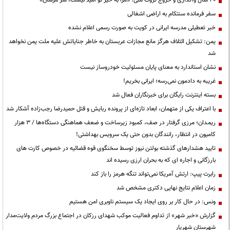
۳۰ سال واگذاری و خروج ثروت ملی؛ «مرا به خیر تو امید نیست، شر مرسان»
سفر فرمانده سنتکام به اراضی اشغالی
خبر تعطیلی مدرسه ایرانی در کویت به صورت رسمی اعلام نشده
یمن: تشکیل ائتلاف هرگز مانع مجازات عربستان به خاطر جنایاتش علیه ملت یمن نخواهد
شد
نشان استاندارد به معنای پایان مسئولیت خودروساز نیست
غریبه به دادمون نمی‌رسه؛ ایرانی بخریم!
بسته اینترنت رایگان برای خبرنگاران فعال شد
با اعتراف یکی از متهمان، ابعاد تازه‌ای از پرونده ربایش و قتل حمیدرضا رجب‌زاده آشکار شد
ریمـدان؛ مرزی گرفتار در صف، کمبود زیرساخت و ضعف هماهنگی دستگاه‌ها / ۳ هزار
کامیون در انتظار، رانندگان بدون حتی یک سرویس بهداشتی!
تایید هشدارهای گذشته بولتن نیوز توسط سخنگوی قوه قضائیه در خصوص کارت های
بارزگانی و اجاره ای که به بحران ارزی رسیده اند
رابرت پیپ: ارتش آمریکا نمی‌تواند تنگه هرمز را باز کند
زمان اعلام نتایج نهایی دکتری مشخص شد
ونس: در حال کار بر روی ایجاد یک سیستم ناوبری امن هستیم
گزارش «خبر شهر» از تداوم فعالیت موکب شهدای رزکان در اجتماع بزرگ مردم ولایت‌مدار
شهرستان شهریار