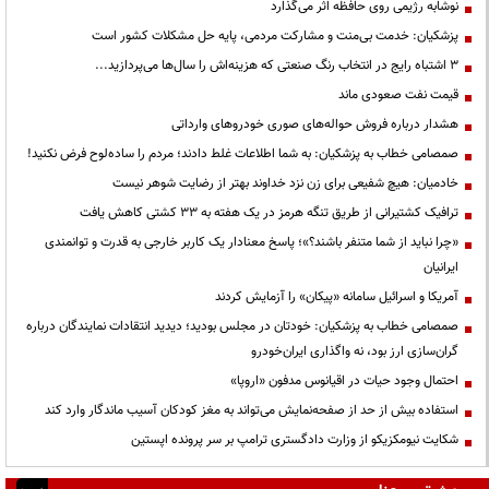
نوشابه رژیمی روی حافظه اثر می‌گذارد
پزشکیان: خدمت بی‌منت و مشارکت مردمی، پایه حل مشکلات کشور است
3 اشتباه رایج در انتخاب رنگ صنعتی که هزینه‌اش را سال‌ها می‌پردازید...
قیمت نفت صعودی ماند
هشدار درباره فروش حواله‌های صوری خودروهای وارداتی
صمصامی خطاب به پزشکیان: به شما اطلاعات غلط دادند؛ مردم را ساده‌لوح فرض نکنید!
خادمیان: هیچ شفیعی برای زن نزد خداوند بهتر از رضایت شوهر نیست
ترافیک کشتیرانی از طریق تنگه هرمز در یک هفته به ۳۳ کشتی کاهش یافت
«چرا نباید از شما متنفر باشند؟»؛ پاسخ معنادار یک کاربر خارجی به قدرت و توانمندی
ایرانیان
آمریکا و اسرائیل سامانه «پیکان» را آزمایش کردند
صمصامی خطاب به پزشکیان: خودتان در مجلس بودید؛ دیدید انتقادات نمایندگان درباره
گران‌سازی ارز بود، نه واگذاری ایران‌خودرو
احتمال وجود حیات در اقیانوس مدفون «اروپا»
استفاده بیش از حد از صفحه‌نمایش می‌تواند به مغز کودکان آسیب ماندگار وارد کند
شکایت نیومکزیکو از وزارت دادگستری ترامپ بر سر پرونده اپستین