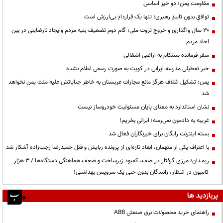
مقاومت یمن؛ دو خیز اساسی
توافقِ بدونِ تاییدِ رهبری؛ تنها یک قراردادِ بی‌ارزش است
۳۰ سال واگذاری و خروج ثروت ملی؛ گام دوم تضعیف بنیه مردم وایجاد نارضایتی در بین
احاد مردم
سفر فرمانده سنتکام به اراضی اشغالی
خبر تعطیلی مدرسه ایرانی در کویت به صورت رسمی اعلام نشده
یمن: تشکیل ائتلاف هرگز مانع مجازات عربستان به خاطر جنایاتش علیه ملت یمن نخواهد
شد
نشان استاندارد به معنای پایان مسئولیت خودروساز نیست
غریبه به دادمون نمی‌رسه؛ ایرانی بخریم!
بسته اینترنت رایگان برای خبرنگاران فعال شد
با اعتراف یکی از متهمان، ابعاد تازه‌ای از پرونده ربایش و قتل حمیدرضا رجب‌زاده آشکار شد
ریمـدان؛ مرزی گرفتار در صف، کمبود زیرساخت و ضعف هماهنگی دستگاه‌ها / ۳ هزار
کامیون در انتظار، رانندگان بدون حتی یک سرویس بهداشتی!
پربازدید ها
راهنمای خرید محصولات برق صنعتی ABB