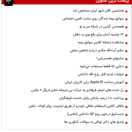
پربحث ترین عناوین
هشتمین کلان شهر ایران مشخص شد
سوابق بیمه شدگان روی سایت تامین اجتماعی
همجنس گرایی در شبکه من و تو
13 توصیه آسان برای رفع بوی بد دهان
مشاهده سامانه آنلاين سوابق بیمه
حكم آيت‌الله مكارم درباره شاهين نجفي
سایتهای همسریابی!
دعايي كه قطعا مستجاب مي‌شود
جزئیات جدید قتل روح الله داداشی
آموزش ساخت Apple ID برای کاربران ایرانی
راز خنده های اصغر فرهادی به حرکت بی شرمانه خانم بازیگر + عکس
پرداخت ۱۰۰ درصد پاداش پایان خدمت فرهنگیان
خلافی آنلاین/استعلام خلافی خودرو از طریق اینترنت، پیام کوتاه ، تلفن
جسدغرق درخون روح الله داداشی (عکس)
پاسخ های دکتر توکلی به سوالات کنکوری ها