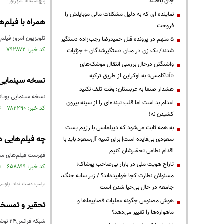
جان باختند
پنج‌شنبه ۱۰ شهریور؛
نماینده ای که به دلیل مشکلات مالی موبایلش را
همراه با فیلم‌ه
فروخت
تلویزیون امروز فیلم
۵ متهم در پرونده قتل حمیدرضا رجب‌زاده دستگیر
کد خبر: ۷۹۲۸۷۲ تاریخ انتشار : ۱۴۰۱/۰۶/۱۰
شدند/ یک زن در میان دستگیرشدگان + جزئیات
واشنگتن درحال بررسی انتقال موشک‌های
«آتاکامس» به اوکراین از طریق ترکیه
نسخه سینمایی پ
هشدار صنعا به عربستان: وقت تلف نکنید
نسخه سینمایی پویانمایی «سلام بر 
اعدام بد است اما قلب تپنده‌ای را از سینه بیرون
کد خبر: ۷۸۲۲۹۰ تاریخ انتشار : ۱۴۰۱/۰۳/۲۵
کشیدن نه!
به همه ثابت می‌شود که دیپلماسی با رژیم پست
چه فیلم‌هایی در نوروز 99 از تلوی
سعودی بی‌فایده است| برای تنبیه آل‌سعود باید با
اقدام نظامی تحقیرشان کنیم
فهرست فیلم‌های سینمایی نوروز 99 که از تلویزیون 
تاراج هویت ملی در بازار بی‌صاحب پوشاک؛
کد خبر: ۶۵۸۸۹۹ تاریخ انتشار : ۱۳۹۸/۱۲/۲۶
مسئولان نظارت کجا خوابیده‌اند؟ / زیر سایه جنگ،
ترامپ دست نداد، پلوسی 
جامعه در حال بی‌حیا شدن است
هوش مصنوعی چگونه عملیات فضاپیماها و
تحقیر و تمسخر آ
ماهواره‌ها را تغییر می‌دهد؟
شبکه فرانس۲۴ نوشت: ترامپ درحالی در شعاری از بازگشت شکوهمند آمریکا حرف زد که نانسی پلوسی نطق او را پاره کرد.