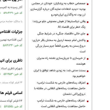
صمصامی خطاب به پزشکیان: خودتان در مجلس
آثار رسیده به کمیس
بودید؛ دیدید انتقادات نمایندگان درباره گران‌سازی
کد خبر: ۵۹۰۴۲۹ تاریخ انتشار : ۱۳۹۷/۱۱/۰۷
ارز بود، نه واگذاری ایران‌خودرو
وقتی دیتاسنترها از هوش مصنوعی جلو می‌زنند؛
با سالگرد حماسه مردمی ۹ د
زنگ خطر برای اقتصاد AI
جزئیات افتتاحی
جای خالی «اقتصاد جنگی» در شرایط جنگی
آیین افتتاحیه نهمین جشنواره مردمی 
واکنش امام جمعه اردبیل به سخنان باقر خرازی:
کد خبر: ۵۸۴۱۳۴ تاریخ انتشار : ۱۳۹۷/۱۰/۰۷
دروغ بستن به رهبری قطعاً جرم بسیار بزرگی
است
از خبرسازی تا جریان‌سازی نقشه راه مدیران
ناظری برای ان
هوشمند
شهرام ناظری استاد آ
بسنت مدعی شد: به زودی شاهد توافق با ایران
کد خبر: ۵۶۱۹۵۳ تاریخ انتشار : ۱۳۹۷/۰۶/۰۴
خواهیم بود
اعتراف رسانه‌های خارجی به شکست ترامپ؛
۶۴ فیلم کوتاه مستند، داستانی و پویانمایی
حاصل مجاهدت رسانه‌های انقلابی در مقابله با
اسامی فیلم های
دروغ‌پراکنی دشمنان
اعتراف رسانه‌های خارجی به شکست ترامپ
۶۴ فیلم کوتاه مستند، داستانی و پویانمایی در بخش المپیاد فیلمسازی در سی و یکمین جشنواره بین المللی فیلم‌های کودکان و نوجوانان نمایش داده می‌شوند.
حاصل مجاهدت رسانه‌های انقلابی است
کد خبر: ۵۶۱۵۷۵ تاریخ انتشار : ۱۳۹۷/۰۶/۰۲