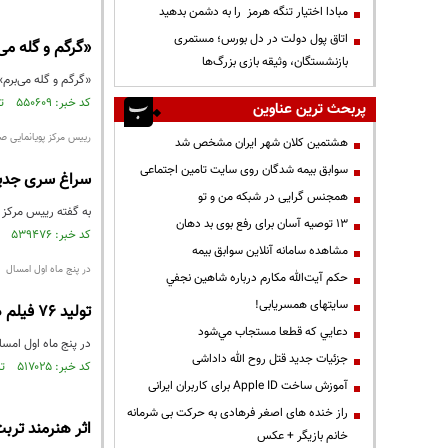
مبادا اختیار تنگه هرمز را به دشمن بدهید
اتاق پول دولت در دل بورس؛ مستمری
«گرگم و گله می
بازنشستگان، وثیقه بازی بزرگ‌ها
«گرگم و گله می‌برم»
کد خبر: ۵۵۰۶۰۹ تاریخ انتشار : ۱۳۹۷/۰۴/۰۲
پربحث ترین عناوین
رییس مرکز پویانمایی صب
هشتمین کلان شهر ایران مشخص شد
سوابق بیمه شدگان روی سایت تامین اجتماعی
سراغ سری جدید
همجنس گرایی در شبکه من و تو
به گفته رییس مرکز 
13 توصیه آسان برای رفع بوی بد دهان
کد خبر: ۵۳۹۴۷۶ تاریخ انتشار : ۱۳۹۶/۰۸/۱۳
مشاهده سامانه آنلاين سوابق بیمه
در پنج ماه اول امسال
حكم آيت‌الله مكارم درباره شاهين نجفي
سایتهای همسریابی!
تولید ۷۶ فیلم در دستور کار سینمای ایران
دعايي كه قطعا مستجاب مي‌شود
در پنج ماه اول امسال، ۷۶ فیلم پروانه ساخت دریافت کرده اند و در مراحل مختلف تولی
جزئیات جدید قتل روح الله داداشی
کد خبر: ۵۱۷۰۲۵ تاریخ انتشار : ۱۳۹۶/۰۶/۰۵
آموزش ساخت Apple ID برای کاربران ایرانی
راز خنده های اصغر فرهادی به حرکت بی شرمانه
اثر هنرمند ترب
خانم بازیگر + عکس