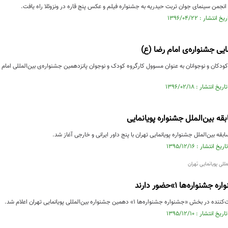
د انجمن سینمای جوان تربت حیدریه به جشنواره فیلم و عکس پنج قاره در ونزوئلا راه یافت.
ایی جشنواره‌ی امام رضا (ع)
دکان و نوجوانان به عنوان مسوول کارگروه کودک و نوجوان پانزدهمین جشنواره‌ی بین‌المللی امام ر
قه بین‌الملل جشنواره پویانمایی
ه بین‌الملل جشنواره پویانمایی تهران با پنج داور ایرانی و خارجی آغاز شد.