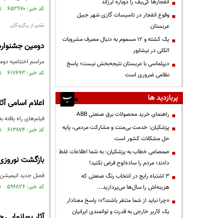
انفجارها کی‌یف را دوباره لرزاند
کد خبر: ۶۵۲۹۷۰ تاریخ انتشار : ۱۳۹۸/۱۱/۱۷
وقوع انفجار در تاسیسات گازی شهر جبیل
عربستان
تقدیر از برگزیدگان
یک کشته و ۱۲ مسموم به دنبال مصرف مشروبات
دومین جشنواره پ
الکلی در نیشابور
مراسم اختتامیه دومی
دیپلماسی با عربستان نتیجه‌بخش نیست؛ پاسخ
کد خبر: ۶۱۷۶۹۳ تاریخ انتشار : ۱۳۹۸/۰۴/۲۱
نظامی ضروری است
پربازدید ها
اعلام اسامی آثا
راهنمای خرید محصولات برق صنعتی ABB
فیلم‌های راه یافته 
پزشکیان: خدمت بی‌منت و مشارکت مردمی، پایه
کد خبر: ۶۱۳۸۷۴ تاریخ انتشار : ۱۳۹۸/۰۳/۲۸
حل مشکلات کشور است
صمصامی خطاب به پزشکیان: به شما اطلاعات غلط
بازگشت نوروزی
دادند؛ مردم را ساده‌لوح فرض نکنید!
فصل جدید انیمیشن «شکرستان» 
3 اشتباه رایج در انتخاب رنگ صنعتی که
کد خبر: ۵۹۶۸۲۶ تاریخ انتشار : ۱۳۹۷/۱۲/۱۴
هزینه‌اش را سال‌ها می‌پردازید...
«چرا نباید از شما متنفر باشند؟»؛ پاسخ معنادار
یک کاربر خارجی به قدرت و توانمندی ایرانیان
آثار پویانمایی 