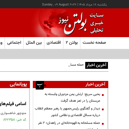
يکشنبه ۱۸ مرداد ۱۴۰۵
|
Sunday , 09 August 2026
صفحه نخست
بولتن ۲
اقتصادی
بین الملل
اجتماعی
ور
آخرین اخبار
حمله مسلحانه به قهوه‌خانه‌ای در زاهدان؛ ۲ نفر جان باختند
پویانمایی
آخرین اخبار
یحیی سریع: ارتش یمن مزدوران وابسته به
عربستان را در تعز هدف گرفت
اسامی فیلم‌های مساب
دیدار و گفتگوی رئیس‌جمهور با رهبر معظم انقلاب
منوچهر شاهسواری دبیر چهل و سومین جشنو
درباره مسائل اقتصادی و نظامی کشور
کد خبر: ۸۶۲۳۵۸ تاریخ انتشار : ۱۴۰۳/۱۰/۲۰
حمله مسلحانه به قهوه‌خانه‌ای در زاهدان؛ ۲ نفر