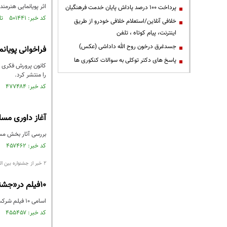
اثر پویانمایی هنرمن
پرداخت ۱۰۰ درصد پاداش پایان خدمت فرهنگیان
کد خبر: ۵۰۱۴۴۱ تاریخ انتشار : ۱۳۹۶/۰۴/۲۲
خلافی آنلاین/استعلام خلافی خودرو از طریق
اینترنت، پیام کوتاه ، تلفن
جسدغرق درخون روح الله داداشی (عکس)
فراخوانی پویانم
پاسخ های دکتر توکلی به سوالات کنکوری ها
کانون پرورش فکری کو
را منتشر کرد.
کد خبر: ۴۷۷۴۸۴ تاریخ انتشار : ۱۳۹۶/۰۲/۱۸
آغاز داوری مساب
بررسی آثار بخش مسابق
کد خبر: ۴۵۷۴۶۲ تاریخ انتشار : ۱۳۹۵/۱۲/۱۶
۲ خبر از جشنواره بین المللی پویانمایی تهران
10فیلم در«جشنواره جشنواره‌ها ۱»حضور دارند
اسامی ۱۰ فیلم شرکت‌کننده در بخش «جشنواره جشنواره‌ها ۱» دهمین جشنواره بین‌المللی پویانمایی تهران اعلام شد.
کد خبر: ۴۵۵۴۵۷ تاریخ انتشار : ۱۳۹۵/۱۲/۱۰