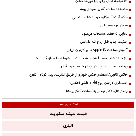
13 توصیه آسان برای رفع بوی بد دهان
مشاهده سامانه آنلاين سوابق بیمه
حكم آيت‌الله مكارم درباره شاهين نجفي
سایتهای همسریابی!
دعايي كه قطعا مستجاب مي‌شود
جزئیات جدید قتل روح الله داداشی
آموزش ساخت Apple ID برای کاربران ایرانی
راز خنده های اصغر فرهادی به حرکت بی شرمانه خانم بازیگر + عکس
پرداخت ۱۰۰ درصد پاداش پایان خدمت فرهنگیان
خلافی آنلاین/استعلام خلافی خودرو از طریق اینترنت، پیام کوتاه ، تلفن
جسدغرق درخون روح الله داداشی (عکس)
پاسخ های دکتر توکلی به سوالات کنکوری ها
لینک های مفید
قیمت شیشه سکوریت
آلپاری