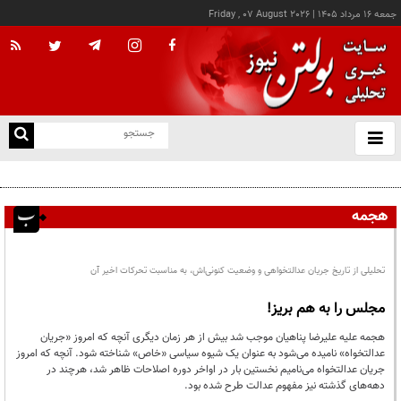
جمعه ۱۶ مرداد ۱۴۰۵
|
Friday , 07 August 2026
از
و
ته
پزشکیان: خدمت بی‌منت و مشارکت مردمی، پایه حل مشکلات کشور است
ن
نو
هجمه
تحلیلی از تاریخ جریان عدالتخواهی و وضعیت کنونی‌اش، به مناسبت تحرکات اخیر آن
مجلس را به هم بریز!
هجمه علیه علیرضا پناهیان موجب شد بیش از هر زمان دیگری آنچه که امروز «جریان
عدالتخواه» نامیده می‌شود به عنوان یک شیوه سیاسی «خاص» شناخته شود. آنچه که امروز
جریان عدالتخواه می‌نامیم نخستین بار در اواخر دوره اصلاحات ظاهر شد، هرچند در
دهه‌های گذشته نیز مفهوم عدالت طرح شده بود.