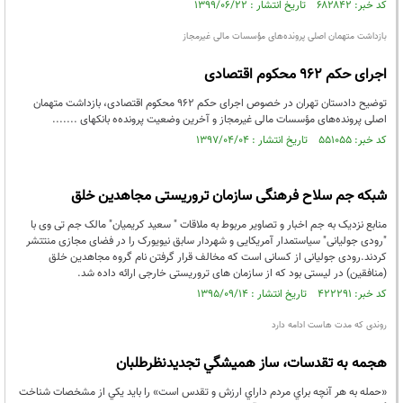
کد خبر: ۶۸۲۸۴۲ تاریخ انتشار : ۱۳۹۹/۰۶/۲۲
بازداشت متهمان اصلی پرونده‌های مؤسسات مالی غیرمجاز
اجرای حکم ۹۶۲ محکوم اقتصادی
توضیح دادستان تهران در خصوص اجرای حکم ۹۶۲ محکوم اقتصادی، بازداشت متهمان
اصلی پرونده‌های مؤسسات مالی غیرمجاز و آخرین وضعیت پرونده‌ه بانکهای .......
کد خبر: ۵۵۱۰۵۵ تاریخ انتشار : ۱۳۹۷/۰۴/۰۴
شبکه جم سلاح فرهنگی سازمان تروریستی مجاهدین خلق
منابع نزدیک به جم اخبار و تصاویر مربوط به ملاقات " سعید کریمیان" مالک جم تی وی با
"رودی جولیانی" سیاستمدار آمریکایی و شهردار سابق نیویورک را در فضای مجازی منتتشر
کردند.رودی جولیانی از کسانی است که مخالف قرار گرفتن نام گروه مجاهدین خلق
(منافقین) در لیستی بود که از سازمان های تروریستی خارجی ارائه داده شد.
کد خبر: ۴۲۲۲۹۱ تاریخ انتشار : ۱۳۹۵/۰۹/۱۴
روندی که مدت هاست ادامه دارد
هجمه به تقدسات، ساز هميشگي تجديدنظرطلبان
«حمله به هر آنچه براي مردم داراي ارزش و تقدس است» را بايد يكي از مشخصات شناخت