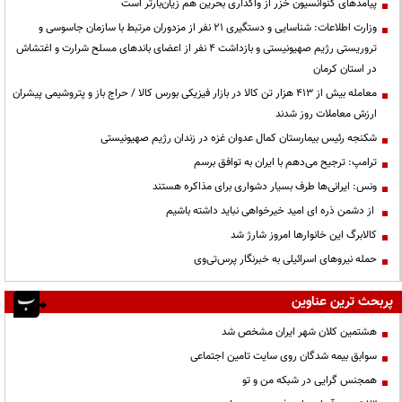
پیامدهای کنوانسیون خزر از واگذاری بحرین هم زیان‌بارتر است
وزارت اطلاعات: شناسایی و دستگیری ۲۱ نفر از مزدوران مرتبط با سازمان جاسوسی و
تروریستی رژیم صهیونیستی و بازداشت ۴ نفر از اعضای باندهای مسلح شرارت و اغتشاش
در استان کرمان
معامله بیش از ۴۱۳ هزار تن کالا در بازار فیزیکی بورس کالا / حراج باز و پتروشیمی پیشران
ارزش معاملات روز شدند
شکنجه رئیس بیمارستان کمال عدوان غزه در زندان رژیم صهیونیستی
ترامپ: ترجیح می‌دهم با ایران به توافق برسم
ونس: ایرانی‌ها طرف بسیار دشواری برای مذاکره هستند
از دشمن ذره ای امید خیرخواهی نباید داشته باشیم
کالابرگ این خانوارها امروز شارژ شد
حمله نیروهای اسرائیلی به خبرنگار پرس‌تی‌وی
پربحث ترین عناوین
هشتمین کلان شهر ایران مشخص شد
سوابق بیمه شدگان روی سایت تامین اجتماعی
همجنس گرایی در شبکه من و تو