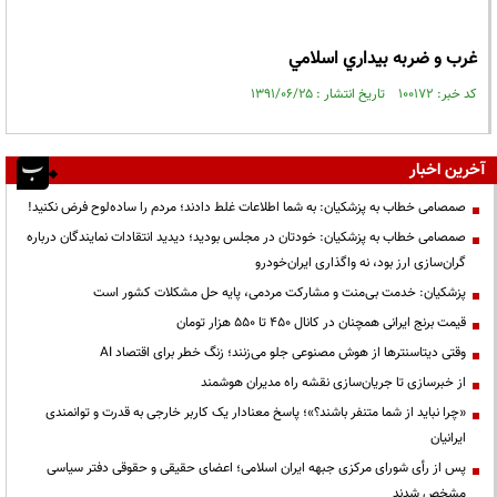
غرب و ضربه بيداري اسلامي
کد خبر: ۱۰۰۱۷۲ تاریخ انتشار : ۱۳۹۱/۰۶/۲۵
آخرین اخبار
صمصامی خطاب به پزشکیان: به شما اطلاعات غلط دادند؛ مردم را ساده‌لوح فرض نکنید!
صمصامی خطاب به پزشکیان: خودتان در مجلس بودید؛ دیدید انتقادات نمایندگان درباره
گران‌سازی ارز بود، نه واگذاری ایران‌خودرو
پزشکیان: خدمت بی‌منت و مشارکت مردمی، پایه حل مشکلات کشور است
قیمت‌ برنج ایرانی همچنان در کانال ۴۵۰ تا ۵۵۰ هزار تومان
وقتی دیتاسنترها از هوش مصنوعی جلو می‌زنند؛ زنگ خطر برای اقتصاد AI
از خبرسازی تا جریان‌سازی نقشه راه مدیران هوشمند
«چرا نباید از شما متنفر باشند؟»؛ پاسخ معنادار یک کاربر خارجی به قدرت و توانمندی
ایرانیان
پس از رأی شورای مرکزی جبهه ایران اسلامی؛ اعضای حقیقی و حقوقی دفتر سیاسی
مشخص شدند