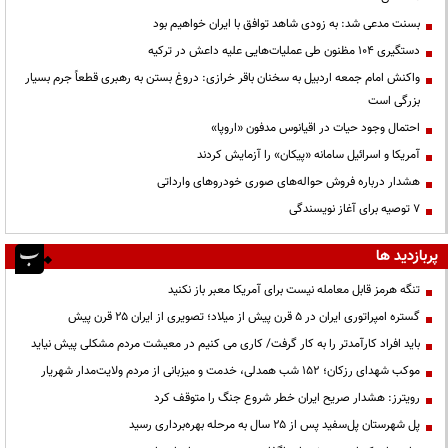
بسنت مدعی شد: به زودی شاهد توافق با ایران خواهیم بود
دستگیری ۱۰۴ مظنون طی عملیات‌هایی علیه داعش در ترکیه
واکنش امام جمعه اردبیل به سخنان باقر خرازی: دروغ بستن به رهبری قطعاً جرم بسیار
بزرگی است
احتمال وجود حیات در اقیانوس مدفون «اروپا»
آمریکا و اسرائیل سامانه «پیکان» را آزمایش کردند
هشدار درباره فروش حواله‌های صوری خودروهای وارداتی
۷ توصیه برای آغاز نویسندگی
پربازدید ها
تنگه هرمز قابل معامله نیست برای آمریکا معبر باز نکنید
گستره امپراتوری ایران در ۵ قرن پیش از میلاد؛ تصویری از ایران ۲۵ قرن پیش
باید افراد کارآمدتر را به کار گرفت/ کاری می کنیم در معیشت مردم مشکلی پیش نیاید
موکب شهدای رزکان؛ ۱۵۲ شب همدلی، خدمت و میزبانی از مردم ولایت‌مدار شهریار
رویترز: هشدار صریح ایران خطر شروع جنگ را متوقف کرد
پل شهرستان پل‌سفید پس از ۲۵ سال به مرحله بهره‌برداری رسید