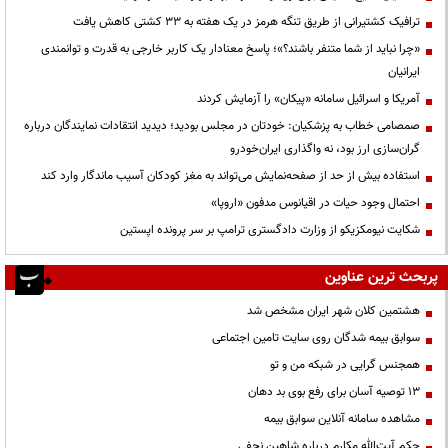
ترافیک کشتیرانی از طریق تنگه هرمز در یک هفته به ۳۳ کشتی کاهش یافت
«چرا نباید از شما متنفر باشند؟»؛ پاسخ معنادار یک کاربر خارجی به قدرت و توانمندی
ایرانیان
آمریکا و اسرائیل سامانه «پیکان» را آزمایش کردند
صمصامی خطاب به پزشکیان: خودتان در مجلس بودید؛ دیدید انتقادات نمایندگان درباره
گران‌سازی ارز بود، نه واگذاری ایران‌خودرو
استفاده بیش از حد از صفحه‌نمایش می‌تواند به مغز کودکان آسیب ماندگار وارد کند
احتمال وجود حیات در اقیانوس مدفون «اروپا»
شکایت نیومکزیکو از وزارت دادگستری ترامپ بر سر پرونده اپستین
پربحث ترین عناوین
هشتمین کلان شهر ایران مشخص شد
سوابق بیمه شدگان روی سایت تامین اجتماعی
همجنس گرایی در شبکه من و تو
13 توصیه آسان برای رفع بوی بد دهان
مشاهده سامانه آنلاين سوابق بیمه
حكم آيت‌الله مكارم درباره شاهين نجفي