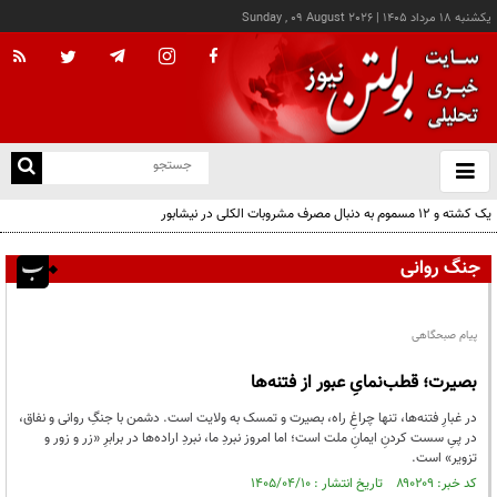
يکشنبه ۱۸ مرداد ۱۴۰۵
|
Sunday , 09 August 2026
از
و
ته
یک کشته و ۱۲ مسموم به دنبال مصرف مشروبات الکلی در نیشابور
ن
نو
جنگ روانی
پیام صبحگاهی
بصیرت؛ قطب‌نمایِ عبور از فتنه‌ها
در غبارِ فتنه‌ها، تنها چراغِ راه، بصیرت و تمسک به ولایت است. دشمن با جنگِ روانی و نفاق،
در پیِ سست کردنِ ایمانِ ملت است؛ اما امروز نبردِ ما، نبردِ اراده‌ها در برابرِ «زر و زور و
تزویر» است.
کد خبر: ۸۹۰۲۰۹ تاریخ انتشار : ۱۴۰۵/۰۴/۱۰