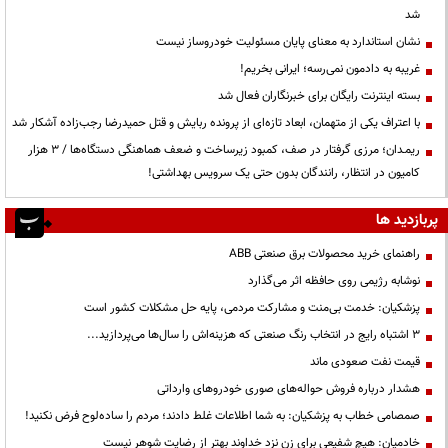
شد
نشان استاندارد به معنای پایان مسئولیت خودروساز نیست
غریبه به دادمون نمی‌رسه؛ ایرانی بخریم!
بسته اینترنت رایگان برای خبرنگاران فعال شد
با اعتراف یکی از متهمان، ابعاد تازه‌ای از پرونده ربایش و قتل حمیدرضا رجب‌زاده آشکار شد
ریمـدان؛ مرزی گرفتار در صف، کمبود زیرساخت و ضعف هماهنگی دستگاه‌ها / ۳ هزار
کامیون در انتظار، رانندگان بدون حتی یک سرویس بهداشتی!
پربازدید ها
راهنمای خرید محصولات برق صنعتی ABB
نوشابه رژیمی روی حافظه اثر می‌گذارد
پزشکیان: خدمت بی‌منت و مشارکت مردمی، پایه حل مشکلات کشور است
3 اشتباه رایج در انتخاب رنگ صنعتی که هزینه‌اش را سال‌ها می‌پردازید...
قیمت نفت صعودی ماند
هشدار درباره فروش حواله‌های صوری خودروهای وارداتی
صمصامی خطاب به پزشکیان: به شما اطلاعات غلط دادند؛ مردم را ساده‌لوح فرض نکنید!
خادمیان: هیچ شفیعی برای زن نزد خداوند بهتر از رضایت شوهر نیست