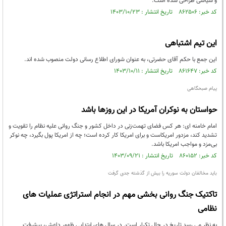
و سیاسی طراحی شده است.
کد خبر: ۸۶۲۵۰۶ تاریخ انتشار : ۱۴۰۳/۱۰/۲۳
این تیم اشتباهی
این جمع با حکم آقای حضرتی، به عنوان شورای اطلاع رسانی دولت منصوب شده اند.
کد خبر: ۸۶۱۶۴۷ تاریخ انتشار : ۱۴۰۳/۱۰/۱۱
پیام صبحگاهی
حواستان به نوکران آمریکا در این روزها باشد
امام خامنه ای: هر كس فضاى تهمت‌زنى در داخل كشور و جنگ روانى عليه نظام را تقويت و
تشديد كند، مزدور امريكاست و براى امريكا كار كرده است؛ چه از امريكا پول بگيرد، چه نوكر
بى‌مزد و مواجب امريكا باشد.
کد خبر: ۸۶۰۱۵۲ تاریخ انتشار : ۱۴۰۳/۰۹/۲۱
باید مخالفان دولت سوریه را بیش از گذشته جدی گرفت
تاکتیک جنگ روانی بخشی مهم در انجام استراتژی عملیات های
نظامی
به نظر می رسد تاریخ در حال تکرار است. در سال های ابتدایی ظهور داعش، پیشرفت