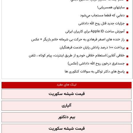
سایتهای همسریابی!
دعايي كه قطعا مستجاب مي‌شود
جزئیات جدید قتل روح الله داداشی
آموزش ساخت Apple ID برای کاربران ایرانی
راز خنده های اصغر فرهادی به حرکت بی شرمانه خانم بازیگر + عکس
پرداخت ۱۰۰ درصد پاداش پایان خدمت فرهنگیان
خلافی آنلاین/استعلام خلافی خودرو از طریق اینترنت، پیام کوتاه ، تلفن
جسدغرق درخون روح الله داداشی (عکس)
پاسخ های دکتر توکلی به سوالات کنکوری ها
لینک های مفید
قیمت شیشه سکوریت
آلپاری
بیم دتکتور
قیمت شیشه سکوریت