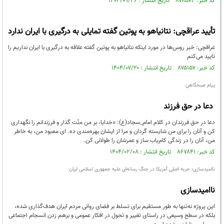
کد خبر: ۸۷۸۵۷۳ تاریخ انتشار : ۱۴۰۴/۰۹/۲۶
تأیید عراقچی: نتانیاهو به پوتین گفته تمایلی به درگیری با ایران ندارد
عراقچی: خبر روس‌ها در مورد اینکه نتانیاهو به پوتین گفته علاقه به درگیری با ایران نداریم را
تایید می‌کنم
کد خبر: ۸۷۵۱۵۷ تاریخ انتشار : ۱۴۰۴/۰۷/۲۰
پیام صبحگاهی
دعا در حق فرزند
دعا در حق فرزندان در کلام امام_سجاد(ع): «خدایا، بر من منّت گذار و فرزندانم را نگهداری
کن و آنان را برای من شایسته گردان و مرا از ایشان بهره‌مندی ده. ای معبود من، به خاطر
من، آنان را در زندگی کام‌یاب ساز و عمرشان را طولانی کن.
کد خبر: ۸۶۷۸۴۱ تاریخ انتشار : ۱۴۰۴/۰۲/۰۸
ناامیدسازی؛ حربه‌ اصلی آمریکا در جنگ رسانه‌ای علیه جمهوری اسلامی ایران
ناامیدسازی
این پروژه نه‌تنها به‌ طور مستقیم برای تسلط بر فضای روانی مردم ایران هدف‌گذاری شده،
بلکه در سطح وسیعی در راستای تغییر و تحول در افکار عمومی و برهم زدن انسجام اجتماعی