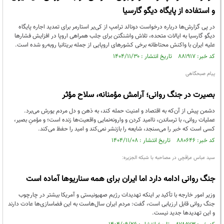
و استفاده از پایگاه دیگو گارسیا
در پی گزارش‌ها درباره درخواست دونالد ترامپ از کی‌یر استارمر برای تمدید اجاره پایگاه
دیگو گارسیا به ایالات متحده، تلاش واشنگتن برای جلب همراهی اروپا در افزایش فشارها
علیه ایران با واکنش محتاطانه برخی کشورهای اروپایی از جمله بریتانیا روبه‌رو شده است.
کد خبر: ۸۸۱۹۱۷ تاریخ انتشار : ۱۴۰۴/۱۱/۳۰
پیام صبحگاهی
بصیرت در جنگ روانی؛ آرامش مؤمنانه، سلاح مؤثر
دشمن پیش از آن‌که به اقتصاد و امنیت حمله کند، به ذهن و دل مردم یورش می‌برد.
عملیات روانی، با ترساندن، ناامید کردن و وارونه‌نمایی واقعیت‌ها زنده است؛ و مؤمنِ بصیر،
کسی است که خبر را می‌سنجد، شایعه را بازنشر نمی‌کند و امید را حفظ می‌کند.
کد خبر: ۸۸۰۶۴۶ تاریخ انتشار : ۱۴۰۴/۱۱/۰۸
سید عباس عراقچی در مصاحبه با شبکه الجزیره:
جنگ روانی ادامه دارد اما ایران برای همه سناریوها آماده است
وزیر امور خارجه با تأکید بر اینکه تهدیدات رژیم صهیونیستی و آمریکا بیشتر در چارچوب
جنگ روانی قابل ارزیابی است، گفت: مردم ایران سال‌هاست به این فضاسازی‌ها عادت دارند
و این تهدیدها جدید نیست.