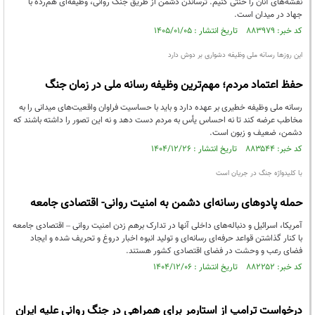
نقشه‌های آنان را خنثی کنیم. ترساندن دشمن از طریق جنگ روانی، وظیفه‌ای هم‌رده با
جهاد در میدان است.
کد خبر: ۸۸۳۹۷۹ تاریخ انتشار : ۱۴۰۵/۰۱/۰۵
این روزها رسانه ملی وظیفه دشواری بر دوش دارد
حفظ اعتماد مردم؛ مهم‌ترین وظیفه رسانه ملی در زمان جنگ
رسانه ملی وظیفه خطیری بر عهده دارد و باید با حساسیت فراوان واقعیت‌های میدانی را به
مخاطب عرضه کند تا نه احساس یأس به مردم دست دهد و نه این تصور را داشته باشند که
دشمن، ضعیف و زبون است.
کد خبر: ۸۸۳۵۴۴ تاریخ انتشار : ۱۴۰۴/۱۲/۲۶
با کلیدواژه جنگ در جریان است
حمله پادوهای رسانه‌ای دشمن به امنیت روانی- اقتصادی جامعه
آمریکا، اسرائیل و دنباله‌های داخلی آنها در تدارک برهم زدن امنیت روانی – اقتصادی جامعه
با کنار گذاشتن قواعد حرفه‌ای رسانه‌ای و تولید انبوه اخبار دروغ و تحریف شده و ایجاد
فضای رعب و وحشت در فضای اقتصادی کشور هستند.
کد خبر: ۸۸۲۲۵۲ تاریخ انتشار : ۱۴۰۴/۱۲/۰۶
درخواست ترامپ از استارمر برای همراهی در جنگ روانی علیه ایران