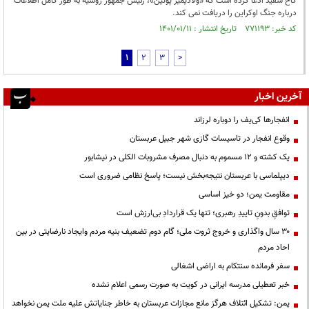
کاخ سفید ادعا کرده است که «ولادیمیر پوتین»، رئیس جمهور روسیه به طور کامل اطلاعات
درباره جنگ اوکراین را دریافت نمی کند.
کد خبر: ۷۷۱۱۹۳ تاریخ انتشار : ۱۴۰۱/۰۱/۱۱
1
2
3
>
آخرین اخبار
انفجارها کی‌یف را دوباره لرزاند
وقوع انفجار در تاسیسات گازی شهر جبیل عربستان
یک کشته و ۱۲ مسموم به دنبال مصرف مشروبات الکلی در نیشابور
دیپلماسی با عربستان نتیجه‌بخش نیست؛ پاسخ نظامی ضروری است
مقاومت یمن؛ دو خیز اساسی
توافقِ بدونِ تاییدِ رهبری؛ تنها یک قراردادِ بی‌ارزش است
۳۰ سال واگذاری و خروج ثروت ملی؛ گام دوم تضعیف بنیه مردم وایجاد نارضایتی در بین
احاد مردم
سفر فرمانده سنتکام به اراضی اشغالی
خبر تعطیلی مدرسه ایرانی در کویت به صورت رسمی اعلام نشده
یمن: تشکیل ائتلاف هرگز مانع مجازات عربستان به خاطر جنایاتش علیه ملت یمن نخواهد