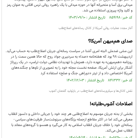
میدانی برق آسا و متحیرانه آنها در حوزه میدانی با یک راهبرد روانی ترس افکنی به عنوان رمز
و کلید واژه پیروزی استفاده می شد.
کد خبر: ۸۵۹۱۹۸ تاریخ انتشار : ۱۴۰۳/۰۹/۱۰
آغاز مجدد عملیات روانی آمریکا از کانال رسانه‌های اصلاح‌طلب
صدای هم‌میهن آمریکا؟
این مشی ضدملی البته امری آشنا در سیاست رسانه‌ای جریان اصلاح‌طلب به حساب می‌آید.
اردیبهشت 98 بود که هفته‌نامه «صدا» به سردبیری جواد روح که حالا همین سمت را در
روزنامه «هم‌میهن» به عهده دارد، همزمان با تهدیدات نظامی دولت ترامپ، در یک رپرتاژ
آشکار برای ارتش آمریکا، صفحه نخست مجله خود را به تصویری از ناوها و جنگنده‌های
آمریکا اختصاص داد و از تیتر «دوراهی جنگ و صلح» استفاده کرد
کد خبر: ۸۴۱۳۳۲ تاریخ انتشار : ۱۴۰۲/۱۲/۰۳
نقش کانال‌ها و میکرورسانه‌های اصلاح‌طلب در بازتولید گفتمان آشوب
اصلاحات آشوب‌طلبانه!
بخشی از بدنه جریان موسوم به اصلاح‌طلبی هر چند خود را جریانی داخلی و دلسوز انقلاب
معرفی می‌کند اما در اکثر مقاطع ازجمله بزنگاه‌های سرنوشت‌ساز ظرفیت‌های سیاسی -
رسانه‌ای خود را خلاف جریان انقلاب اسلامی به کار می‌گیرد و همسو با گروه‌های معاند با
انقلاب عمل می‌کند.
کد خبر: ۸۰۵۲۹۰ تاریخ انتشار : ۱۴۰۱/۰۹/۱۴