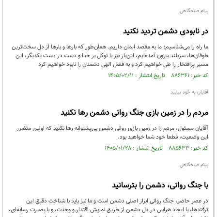
پیام صبحگاهی
در نابودی دشمن تردید نکنید
ما راه را می‌شناسیم؛ ما به مقصد ایمان داریم. همان‌طور که بارها و بارها از دلِ سخت‌ترین
طوفان‌ها، سربلند بیرون آمده‌ایم، این‌بار نیز با توکل بر خدا و دست در دست یکدیگر، این
مسیرِ پرافتخار را طی خواهیم کرد و به فضل الهی دشمنان را نابود خواهیم کرد
کد خبر: ۸۸۶۳۶۱ تاریخ انتشار : ۱۴۰۵/۰۲/۱۱
آقایان به خود بیایید
مردم را در زمین بازی جنگ روانی دشمن رها نکنید
آقایان مسئول، مردم را در زمین بازی روانی دشمن بی‌پشتوانه رها نکنید که اولین متضرر
این وضعیت، قطعا خود شما خواهید بود.
کد خبر: ۸۸۵۶۳۳ تاریخ انتشار : ۱۴۰۵/۰۱/۲۸
پیام صبحگاهی
با جنگ روانی، دشمن را بترسانید
در عصر حاضر، جنگ روانی ابزار اصلی دشمن است و ما نیز باید با شناخت دقیق این
ترفندها، با ایجاد هراس در دل دشمن از طریق نمایش اقتدار و وحدت، و با بصیرت رسانه‌ای،