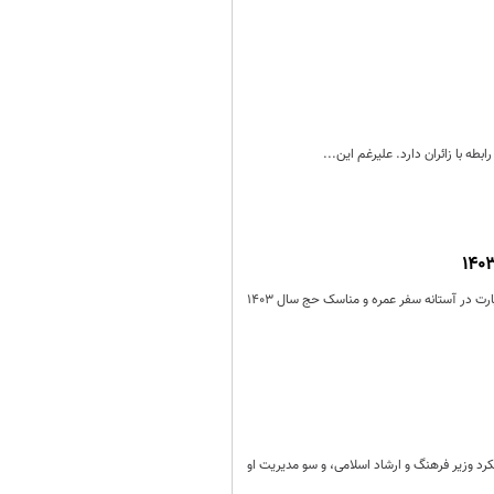
ه با زائران دارد. علیرغم این...
سدرا مصاحب در یادداشتی به الزامات و راهکارهای عملی برای تحقق شعار سال از سوی متولیان امر در سازمان حج و زیارت در آستانه سفر عمره و مناسک حج سال 1403
لکرد وزیر فرهنگ و ارشاد اسلامی، و سو مدیریت او