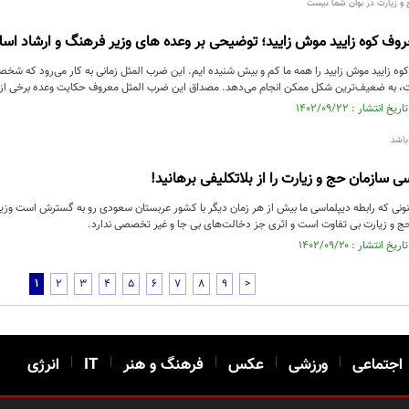
 و زیارت در توان شما نیست
ف کوه زایید موش زایید؛ توضیحی بر وعده های وزیر فرهنگ و ارشاد اسل
 زایید موش زایید را همه ما کم و بیش شنیده ایم. این ضرب المثل زمانی به کار می‌رود که شخصی 
ت، به ضعیف‌ترین شکل ممکن انجام می‌دهد. مصداق این ضرب المثل معروف حکایت وعده برخی از 
باشد
 سازمان حج و زیارت را از بلاتکلیفی برهانید!
ی که رابطه دیپلماسی ما بیش از هر زمان دیگر با کشور عربستان سعودی رو به گسترش است وزی
حج و زیارت بی تفاوت است و اثری جز دخالت‌های بی جا و غیر تخصصی ندارد.
1
2
3
4
5
6
7
8
9
>
اجتماعی
|
ورزشی
|
عکس
|
فرهنگ و هنر
|
IT
|
انرژی