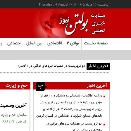
پنجشنبه ۱۵ مرداد ۱۴۰۵
|
Thursday , 06 August 2026
صفحه نخست
بولتن ۲
اقتصادی
بین الملل
اجتماعی
ور
آخرین اخبار
دو تروریست در عملیات نیروهای عراقی در «الانبار» دستگیر شدند
حج و زیارت
آخرین اخبار
وزارت اطلاعات: شناسایی و دستگیری ۲۱ نفر از
مزدوران مرتبط با سازمان جاسوسی و تروریستی
آخرین وضعیت زا
رژیم صهیونیستی و بازداشت ۴ نفر از اعضای
سازمان حج و زیارت از صدور بیش از ۲۹ هزار و ۳۰۰ عدد ویزا برای زائران ایرانی و حضور 
باندهای مسلح شرارت و اغتشاش در استان کرمان
کد خبر: ۸۸۶۷۳۳ تاریخ انتشار : ۱۴۰۵/۰۲/۱۶
دو تروریست در عملیات نیروهای عراقی در
«الانبار» دستگیر شدند