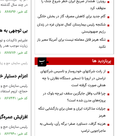
رویترز: هشدار صریح ایران خطر شروع جنگ را
در چند سال گذشته د
متوقف کرد
کد خبر: ۸۶۸۷۹۶ تاریخ انتشار : ۱۴۰۴/۰۳/۰۲
گام جدید برای کاهش مصرف گاز در بخش خانگی
شکنجه رئیس بیمارستان کمال عدوان غزه در زندان
بی توجهی به هد
رژیم صهیونیستی
تنگه هرمز قابل معامله نیست برای آمریکا معبر باز
علیرغم تاکیدات و ت
زیارت موجب هدر رف
نکنید
کد خبر: ۸۶۸۷۷۶ تاریخ انتشار : ۱۴۰۴/۰۳/۰۱
پربازدید ها
رئیس سازمان حج و زیار
از رانت‌ شرکتهای خودروساز و تاسیس شرکتهای
اعزام دستیار خان
تراستی در اروپا تا تسخیر دستگاه نظارتی با چه
هدفی صورت گرفته است
حجاج، لزوم استفاده ا
چرا قالب وافل جایگزین سقف تیرچه بلوک در
کد خبر: ۸۶۷۴۴۱ تاریخ انتشار : ۱۴۰۴/۰۱/۲۸
پروژه‌های مدرن شده است؟
جزئیات مذاکرات ایران و عمان برای بازگشایی تنگه
هرمز
افزایش عمره‌گزاران ایر
هزینه گزاف، دستاورد صفر؛ برگه رأی، پاسخی به
رئیس سازمان حج و زیارت از
ماجراجویی ترامپ
کد خبر: ۸۶۲۹۴۰ تاریخ انتشار : ۱۴۰۳/۱۰/۲۹