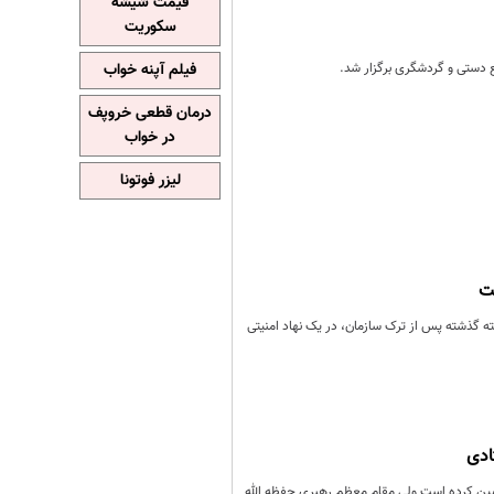
قیمت شیشه
سکوریت
ع دستی و گردشگری برگزار شد.
فیلم آپنه خواب
درمان قطعی خروپف
در خواب
لیزر فوتونا
ت
! و سرانجام آخر هفته گذشته پس از ترک سازمان، در یک نهاد امنیتی
ادی
یین کرده است ولی مقام معظم رهبری حفظه الله