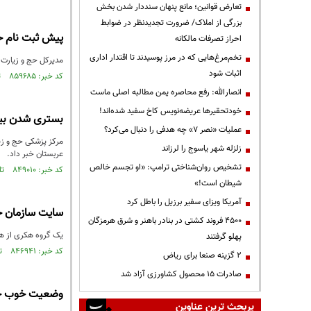
تعارض قوانین؛ مانع پنهان سنددار شدن بخش
بزرگی از املاک/ ضرورت تجدیدنظر در ضوابط
پیش ثبت نام ح
احراز تصرفات مالکانه
تخم‌مرغ‌هایی که در مرز پوسیدند تا اقتدار اداری
مدیرکل حج و زیارت کردستان گفت: در ر
اثبات شود
کد خبر: ۸۵۹۶۸۵ تاریخ انتشار : ۱۴۰۳/۰۹/۱۵
انصارالله: رفع محاصره یمن مطالبه اصلی ماست
خودتحقیرها عریضه‌نویس کاخ سفید شده‌اند!
بستری شدن بیش
عملیات «نصر ۷» چه هدفی را دنبال می‌کرد؟
مرکز پزشکی حج و زیا
زلزله شهر یاسوج را لرزاند
عربستان خبر داد.
تشخیص روان‌شناختی ترامپ: «او تجسم خالص
کد خبر: ۸۴۹۰۱۰ تاریخ انتشار : ۱۴۰۳/۰۴/۱۴
شیطان است!»
آمریکا ویزای سفیر برزیل را باطل کرد
سایت سازمان ح
۴۵۰۰ فروند کشتی در بنادر باهنر و شرق هرمزگان
یک گروه هکری از هک
پهلو گرفتند
کد خبر: ۸۴۶۹۴۱ تاریخ انتشار : ۱۴۰۳/۰۳/۱۲
۲ گزینه صنعا برای ریاض
صادرات ۱۵ محصول کشاورزی آزاد شد
وضعیت خوب حجاج
پربحث ترین عناوین