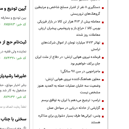
دستگیری ۸ نفر از اشرار مسلح شاخص و مرتبطین
آیین تودیع و م
گروهک‌های تروریستی
یین تودیع و معارفه 
معامله بیش از ۴۱۳ هزار تن کالا در بازار فیزیکی
کد خبر: ۸۷۵۶۸۳ تاریخ انتشار : ۱۴۰۴/۰۷/۲۹
بورس کالا / حراج باز و پتروشیمی پیشران ارزش
معاملات روز شدند
ثبت‌نام حج از 
تهاتر ۱۶۷۳ میلیارد تومان از اموال شرکت‌های
تراستی
نماینده ولی فقیه در
فرمانده نیروی هوایی ارتش: در دفاع از ملت ایران
کد خبر: ۸۷۴۳۲۰ تاریخ انتشار : ۱۴۰۴/۰۷/۰۴
جان برکف خواهیم بود
ماجراجویی در سن ۹۷ سالگی!
علیرضا رشیدیان
معاون هماهنگ‌کننده نیروی هوایی ارتش:
وضعیت سه خلبان عملیات حمله به العدید هنوز
مشغول به کار شد و 
مشخص نیست
کد خبر: ۸۷۳۰۳۲ تاریخ انتشار : ۱۴۰۴/۰۶/۰۸
ترامپ: ترجیح می‌دهم با ایران به توافق برسم
لطفاً رعایت انصاف و عدا
گزارشی از حادثه دریایی در سواحل عمان
ونس: ایرانی‌ها طرف بسیار دشواری برای مذاکره
سخنی با جناب آ
هستند
اگر چه عربستان سعو