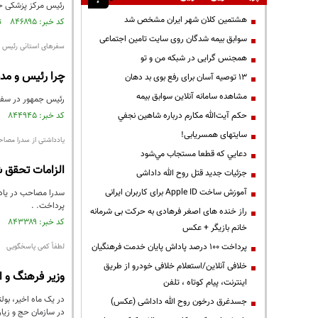
رئیس مرکز پزشکی حج
هشتمین کلان شهر ایران مشخص شد
کد خبر: ۸۴۶۸۹۵ تاریخ انتشار : ۱۴۰۳/۰۳/۱۱
سوابق بیمه شدگان روی سایت تامین اجتماعی
سفرهای استانی رئیس ج
همجنس گرایی در شبکه من و تو
چرا رئیس و مدی
13 توصیه آسان برای رفع بوی بد دهان
مشاهده سامانه آنلاين سوابق بیمه
رئیس جمهور در سفرها
حكم آيت‌الله مكارم درباره شاهين نجفي
کد خبر: ۸۴۴۹۴۵ تاریخ انتشار : ۱۴۰۳/۰۱/۳۱
سایتهای همسریابی!
یادداشتی از سدرا مصاح
دعايي كه قطعا مستجاب مي‌شود
الزامات تحقق ش
جزئیات جدید قتل روح الله داداشی
آموزش ساخت Apple ID برای کاربران ایرانی
پرداخت. .
راز خنده های اصغر فرهادی به حرکت بی شرمانه
کد خبر: ۸۴۳۳۸۹ تاریخ انتشار : ۱۴۰۳/۰۱/۰۷
خانم بازیگر + عکس
پرداخت ۱۰۰ درصد پاداش پایان خدمت فرهنگیان
لطفاً کمی پاسخگویی
خلافی آنلاین/استعلام خلافی خودرو از طریق
وزیر فرهنگ و ا
اینترنت، پیام کوتاه ، تلفن
در یک ماه اخیر، بول
جسدغرق درخون روح الله داداشی (عکس)
در سازمان حج و زیا