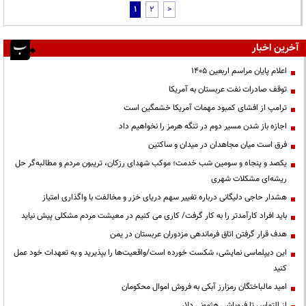
1
2
>
آخرین اخبار
اعلام پایان مراسم اربعین ۱۴۰۵
توقف صادرات نفت عربستان به آمریکا
ترامپ از افشای کمبود مهمات آمریکا خشمگین است
اجازه باز شدن مسیر دوم در تنگه هرمز را نخواهیم داد
فرق است میان مجاهدان در میدان و ساکتین
یکصد و پنجاه و سومین شب خدمت؛ موکب شهدای رزکان، تریبون مردم و مطالبه‌گر حل
ریشه‌ای مشکلات شهری
هشدار حاجی دلیگانی درباره تغییر سهم دریای خزر و مخالفت با واگذاری امتیاز
باید افراد کارآمدتر را به کار گرفت/ کاری می کنیم در معیشت مردم مشکلی پیش نیاید
هدف قرار گرفتن اتاق‌ فرماندهی مزدوران عربستان در یمن
این دیپلماسی نمایشی، شکست خورده است/واقعیت‌ها را بپذیرید و به تعهدات خود عمل
کنید
امید مالباختگان رمزارز آبکی به فروش اموال محکومان
از التماس تا فروپاشی هژمونی دلار