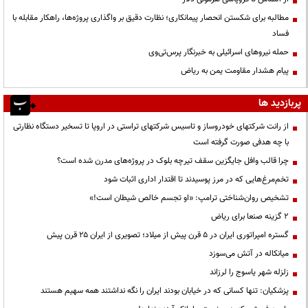
مطالبه برای شکستن انحصار پیمانکاری؛ نظارت دقیق بر واگذاری پروژه‌ها، راهکار مقابله با
فساد
حمله نیروهای اسرائیلی به خبرنگار پرس‌تی‌وی
پیام هشدار مقاومت یمن به ریاض
پربازدید ها
از رانت‌ شرکتهای خودروساز و تاسیس شرکتهای تراستی در اروپا تا تسخیر دستگاه نظارتی
با چه هدفی صورت گرفته است
چرا قالب وافل جایگزین سقف تیرچه بلوک در پروژه‌های مدرن شده است؟
تخم‌مرغ‌هایی که در مرز پوسیدند تا اقتدار اداری اثبات شود
تشخیص روان‌شناختی ترامپ: «او تجسم خالص شیطان است!»
۲ گزینه صنعا برای ریاض
گستره امپراتوری ایران در ۵ قرن پیش از میلاد؛ تصویری از ایران ۲۵ قرن پیش
میانکاله در آتش می‌سوزد
زلزله شهر یاسوج را لرزاند
پزشکیان: تنها کسانی که در خیابان بودند ایران را نگه نداشتند همه سهیم هستند