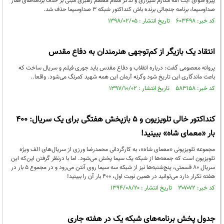
پیرو فتوای آیت الله مکارم شیرازی و تذکر مقام معظم رهبری مبنی بر حذف برنامه‌های قمار
صداوسیما، برنامه جنجالی برنده باش کنداکتور شبکه ۳ صداوسیما حذف شد.
کد خبر: ۶۰۳۴۹۸ تاریخ انتشار : ۱۳۹۸/۰۲/۰۵
انتقاد یک بازیگر از کم‌توجهی هنرمندان به دفاع مقدس
پروانه معصومی گفت: درباره انقلاب و دفاع مقدس باید جوری فیلم و سریال ساخت که
باعث ماندگاری این تاریخ شود وگرنه آرمان این همه شهید کمرنگ می‌شود. واقعا..
کد خبر: ۵۸۳۱۵۸ تاریخ انتشار : ۱۳۹۷/۱۰/۰۲
کنداکتور خالی تلویزیون و ۵ بازپخش هفتگی برای یک سریال: ۴۰۰
بار «معمای شاه» ببینید!
مجموعه تلویزیونی «معمای شاه»، به کارگردانی محمدرضا ورزی از سریال‌های الف ویژه
تلویزیون است که جمعه‌ها از شبکه یک سیما پخش می‌شود. اما با درنظر گرفتن این‌که این
سریال ۸۰ قسمتی، پنج‌شنبه‌ها نیز از شبکه سه سیما روی آنتن می‌رود و در مجموع ۵ بار در
هفته تکرار دارد می‌توانید در همین نوبت اول، ۴۰۰ بار آن را ببینید!
کد خبر: ۳۰۷۰۷۲ تاریخ انتشار : ۱۳۹۴/۰۸/۲۰
جدول پخش برنامه‌های شبکه یک در هفته جاری