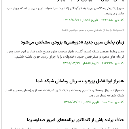
سریال تاریخی «کلاه پهلوی» به کارگردانی زنده یاد سید ضیاءالدین دری از شبکه چهار سیما
پخش می‌شود.
کد خبر: ۶۴۶۹۵۵ تاریخ انتشار : ۱۳۹۸/۱۰/۰۷
«خندوانه» را بعد از ماه‌های محرم و صفر خواهیم داشت
زمان پخش سری جدید «دورهمی» بزودی مشخص می‌شود
مدیر روابط عمومی شبکه نسیم گفت: طبق صحبت های مطرح شده قرار بر این است پس
از ماه های محرم و صفر فصل جدید «خندوانه» را با اجرای رامبد جوان داشته باشیم..
کد خبر: ۶۱۲۲۲۵ تاریخ انتشار : ۱۳۹۸/۰۳/۱۹
همراز ابوالفضل پورعرب سریال رمضانی شبکه شما
«همراز» سریال رمضانی، «نسیم رحمت» و «یک شهر ضیافت» هم از ویژه‌های سحر و افطار
شبکه شما به شمار می‌رود.
کد خبر: ۶۰۶۲۶۰ تاریخ انتشار : ۱۳۹۸/۰۲/۱۹
حذف برنده باش از کنداکتور برنامه‌های امروز صداوسیما