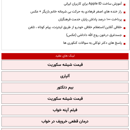
آموزش ساخت Apple ID برای کاربران ایرانی
راز خنده های اصغر فرهادی به حرکت بی شرمانه خانم بازیگر + عکس
پرداخت ۱۰۰ درصد پاداش پایان خدمت فرهنگیان
خلافی آنلاین/استعلام خلافی خودرو از طریق اینترنت، پیام کوتاه ، تلفن
جسدغرق درخون روح الله داداشی (عکس)
پاسخ های دکتر توکلی به سوالات کنکوری ها
لینک های مفید
قیمت شیشه سکوریت
آلپاری
بیم دتکتور
قیمت شیشه سکوریت
فیلم آپنه خواب
درمان قطعی خروپف در خواب