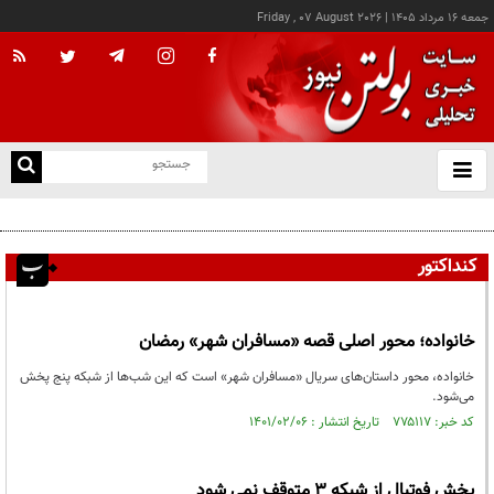
جمعه ۱۶ مرداد ۱۴۰۵
|
Friday , 07 August 2026
از
و
ته
اجازه باز شدن مسیر دوم در تنگه هرمز را نخواهیم داد
ن
نو
کنداکتور
خانواده؛ محور اصلی قصه «مسافران شهر» رمضان
خانواده، محور داستان‌های سریال «مسافران شهر» است که این شب‌ها از شبکه پنج پخش
می‌شود.
کد خبر: ۷۷۵۱۱۷ تاریخ انتشار : ۱۴۰۱/۰۲/۰۶
پخش فوتبال از شبکه 3 متوقف نمی شود