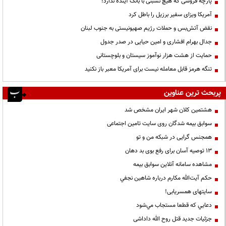
پارچه فروشی که هیچ نسبتی با بانک آینده ندارد!
آمریکا ویزای سفیر برزیل را باطل کرد
نقض آتش‌بس و حملات رژیم صهیونیستی به جنوب لبنان
جدال بهرام افشاری و امین حیایی در صدر جدول
حمایت از هشت هزار نوآموز سیستان و بلوچستانی
تنگه هرمز قابل معامله نیست برای آمریکا معبر باز نکنید
پربحث ترین عناوین
هشتمین کلان شهر ایران مشخص شد
سوابق بیمه شدگان روی سایت تامین اجتماعی
همجنس گرایی در شبکه من و تو
13 توصیه آسان برای رفع بوی بد دهان
مشاهده سامانه آنلاين سوابق بیمه
حكم آيت‌الله مكارم درباره شاهين نجفي
سایتهای همسریابی!
دعايي كه قطعا مستجاب مي‌شود
جزئیات جدید قتل روح الله داداشی