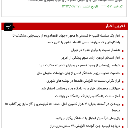
خوابی کمک میکند. این چای خوش طعم دارای فواید بسیاری هم هست.
کد خبر: ۲۲۱۰۶۷ تاریخ انتشار : ۱۳۹۳/۰۶/۲۷
آخرین اخبار
آغاز یک سلسله‌کلیپ ۱۰ قسمتی با محور «جهاد اقتصادی»؛ از ریشه‌یابی مشکلات تا
راهکارهایی که می‌تواند مسیر اقتصاد کشور را تغییر دهد
هشدار نسبت به وقوع تندباد در تهران
آغاز ثبت‌نام آزمون ارشد علوم پزشکی از امروز
شواهد پژوهشی از وجود فسفر در بمباران «لامرد» حکایت دارد
خاصیت عجیب رژیم اشغالگر قدس از زبان دیپلمات سازمان ملل
ابراز نگرانی نسبت به افزایش غلط‌ها در نوشته‌های شهری
جهانگیر: محمدباقر خرازی به دادگاه ویژه روحانیت احضار شد
آغاز ساخت پناهگاه و پارکینگ -پناهگاه در پایتخت
ریمـدان در آستانه بحران؛ ۳ هزار کامیون قفل، صف ۵۰ کیلومتری و گاز مایع زیر آفتاب ۵۰
درجه!
بازی‌های لیگ برتر فوتبال با تماشاگر برگزار می‌شود
دریاچه ارومیه جان گرفت؛ افزایش ۷۸ سانتی‌متری تراز