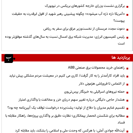
برگزاری نشست وزرای خارجه کشورهای بریکس در نیویورک
«آمریکا ذرّه ذرّه آب میشود»؛ چگونه پیشبینی رهبر شهید از افول ابرقدرت به حقیقت
پیوست؟
دعوت مجدد عربستان از نخست‌وزیر عراق برای سفر به ریاض
رئیس کمیسیون انرژی: مدیریت شبکه برق امسال نسبت به سال‌های گذشته موفق‌تر بوده
است
پربازدید ها
راهنمای خرید محصولات برق صنعتی ABB
باید افراد کارآمدتر را به کار گرفت/ کاری می کنیم در معیشت مردم مشکلی پیش نیاید
از التماس تا فروپاشی هژمونی دلار
حمله نیروهای اسرائیلی به خبرنگار پرس‌تی‌وی
هشدار حاجی دلیگانی درباره تغییر سهم دریای خزر و مخالفت با واگذاری امتیاز
تقسیم غنایم مدیران یا دفاع از تولید؛ پشت‌پرده درخواست توقف یک آیین‌نامه چه بود؟
مطالبه برای شکستن انحصار پیمانکاری؛ نظارت دقیق بر واگذاری پروژه‌ها، راهکار مقابله با
فساد
آیت‌الله جوادی آملی: با هرکس که وحدت ملی و اسلامی را بشکند، باید مقابله کرد