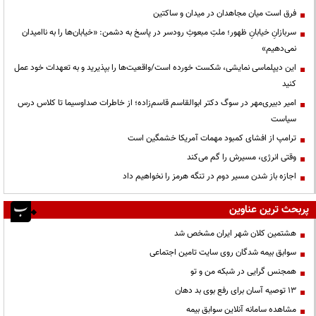
فرق است میان مجاهدان در میدان و ساکتین
سربازانِ خیابانِ ظهور؛ ملتِ مبعوثِ رودسر در پاسخ به دشمن: «خیابان‌ها را به ناامیدان
نمی‌دهیم»
این دیپلماسی نمایشی، شکست خورده است/واقعیت‌ها را بپذیرید و به تعهدات خود عمل
کنید
امیر دبیری‌مهر در سوگ دکتر ابوالقاسم قاسم‌زاده؛ از خاطرات صداوسیما تا کلاس درس
سیاست
ترامپ از افشای کمبود مهمات آمریکا خشمگین است
وقتی انرژی، مسیرش را گم می‌کند
اجازه باز شدن مسیر دوم در تنگه هرمز را نخواهیم داد
پربحث ترین عناوین
هشتمین کلان شهر ایران مشخص شد
سوابق بیمه شدگان روی سایت تامین اجتماعی
همجنس گرایی در شبکه من و تو
13 توصیه آسان برای رفع بوی بد دهان
مشاهده سامانه آنلاين سوابق بیمه