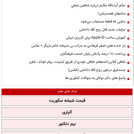
حكم آيت‌الله مكارم درباره شاهين نجفي
سایتهای همسریابی!
دعايي كه قطعا مستجاب مي‌شود
جزئیات جدید قتل روح الله داداشی
آموزش ساخت Apple ID برای کاربران ایرانی
راز خنده های اصغر فرهادی به حرکت بی شرمانه خانم بازیگر + عکس
پرداخت ۱۰۰ درصد پاداش پایان خدمت فرهنگیان
خلافی آنلاین/استعلام خلافی خودرو از طریق اینترنت، پیام کوتاه ، تلفن
جسدغرق درخون روح الله داداشی (عکس)
پاسخ های دکتر توکلی به سوالات کنکوری ها
لینک های مفید
قیمت شیشه سکوریت
آلپاری
بیم دتکتور