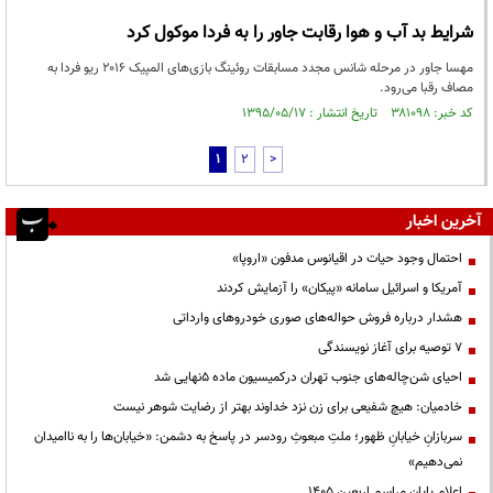
شرایط بد آب و هوا رقابت جاور را به فردا موکول کرد
مهسا جاور در مرحله شانس مجدد مسابقات روئینگ بازی‌های المپیک ۲۰۱۶ ریو فردا به
مصاف رقبا می‌رود.
کد خبر: ۳۸۱۰۹۸ تاریخ انتشار : ۱۳۹۵/۰۵/۱۷
1
2
>
آخرین اخبار
احتمال وجود حیات در اقیانوس مدفون «اروپا»
آمریکا و اسرائیل سامانه «پیکان» را آزمایش کردند
هشدار درباره فروش حواله‌های صوری خودروهای وارداتی
۷ توصیه برای آغاز نویسندگی
احیای شن‌چاله‌های جنوب تهران درکمیسیون ماده ۵نهایی شد
خادمیان: هیچ شفیعی برای زن نزد خداوند بهتر از رضایت شوهر نیست
سربازانِ خیابانِ ظهور؛ ملتِ مبعوثِ رودسر در پاسخ به دشمن: «خیابان‌ها را به ناامیدان
نمی‌دهیم»
اعلام پایان مراسم اربعین ۱۴۰۵