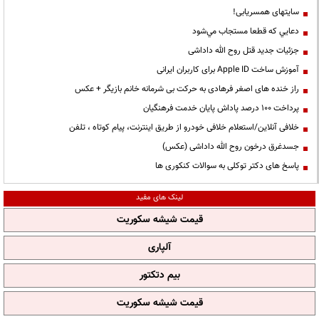
سایتهای همسریابی!
دعايي كه قطعا مستجاب مي‌شود
جزئیات جدید قتل روح الله داداشی
آموزش ساخت Apple ID برای کاربران ایرانی
راز خنده های اصغر فرهادی به حرکت بی شرمانه خانم بازیگر + عکس
پرداخت ۱۰۰ درصد پاداش پایان خدمت فرهنگیان
خلافی آنلاین/استعلام خلافی خودرو از طریق اینترنت، پیام کوتاه ، تلفن
جسدغرق درخون روح الله داداشی (عکس)
پاسخ های دکتر توکلی به سوالات کنکوری ها
لینک های مفید
قیمت شیشه سکوریت
آلپاری
بیم دتکتور
قیمت شیشه سکوریت