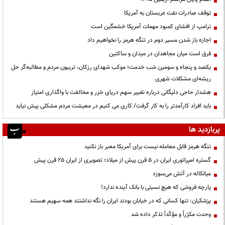
توقف صادرات نفت عربستان به آمریکا
ترامپ از افشای کمبود مهمات آمریکا خشمگین است
اجازه باز شدن مسیر دوم در تنگه هرمز را نخواهیم داد
فرق است میان مجاهدان در میدان و ساکتین
یکصد و پنجاه و سومین شب خدمت؛ موکب شهدای رزکان، تریبون مردم و مطالبه‌گر حل
ریشه‌ای مشکلات شهری
هشدار حاجی دلیگانی درباره تغییر سهم دریای خزر و مخالفت با واگذاری امتیاز
باید افراد کارآمدتر را به کار گرفت/ کاری می کنیم در معیشت مردم مشکلی پیش نیاید
پربازدید ها
تنگه هرمز قابل معامله نیست برای آمریکا معبر باز نکنید
گستره امپراتوری ایران در ۵ قرن پیش از میلاد؛ تصویری از ایران ۲۵ قرن پیش
میانکاله در آتش می‌سوزد
پارچه فروشی که هیچ نسبتی با بانک آینده ندارد!
پزشکیان: تنها کسانی که در خیابان بودند ایران را نگه نداشتند همه سهیم هستند
وحدت مکرّراً و مؤکّداً تذکر داده شد