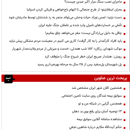
ماجرای نصب سنگ مزار اکبر عبدی چیست؟
بحران اینفانتینو؛ از طرح جنجالی تا اتهام باج‌خواهی و قربانی کردن اسپانیا
دست نزنید؛ لمس نوزاد حیات وحش می‌تواند منجر به رد شدنشان توسط مادرشان شود
تأملی بر خسارت‌های نامرئی وارد شده بر عاملان جنگ علیه ایران
چاقی به دلیل بی‌ارادگی نیست؛ مغز می‌خواهد چاق بمانیم!
باید افراد کارآمدتر را به کار گرفت/ کاری می کنیم در معیشت مردم مشکلی پیش نیاید
موکب شهدای رزکان؛ ۱۵۲ شب همدلی، خدمت و میزبانی از مردم ولایت‌مدار شهریار
رویترز: هشدار صریح ایران خطر شروع جنگ را متوقف کرد
پل شهرستان پل‌سفید پس از ۲۵ سال به مرحله بهره‌برداری رسید
پربحث ترین عناوین
هشتمین کلان شهر ایران مشخص شد
سوابق بیمه شدگان روی سایت تامین اجتماعی
همجنس گرایی در شبکه من و تو
13 توصیه آسان برای رفع بوی بد دهان
مشاهده سامانه آنلاين سوابق بیمه
حكم آيت‌الله مكارم درباره شاهين نجفي