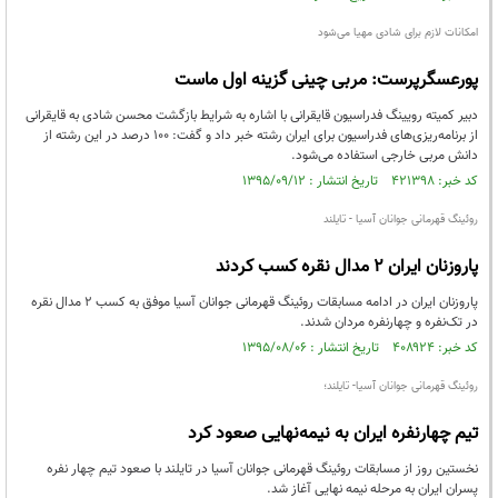
امکانات لازم برای شادی مهیا می‌شود
پورعسگرپرست: مربی چینی گزینه اول ماست
دبیر کمیته رویینگ فدراسیون قایقرانی با اشاره به شرایط بازگشت محسن شادی به قایقرانی
از برنامه‌ریزی‌های فدراسیون برای ایران رشته خبر داد و گفت: 100 درصد در این رشته از
دانش مربی خارجی استفاده می‌شود.
کد خبر: ۴۲۱۳۹۸ تاریخ انتشار : ۱۳۹۵/۰۹/۱۲
روئینگ قهرمانی جوانان آسیا - تایلند
پاروزنان ایران ۲ مدال نقره کسب کردند
پاروزنان ایران در ادامه مسابقات روئینگ قهرمانی جوانان آسیا موفق به کسب ۲ مدال نقره
در تک‌نفره و چهارنفره مردان شدند.
کد خبر: ۴۰۸۹۲۴ تاریخ انتشار : ۱۳۹۵/۰۸/۰۶
روئینگ قهرمانی جوانان آسیا- تایلند؛
تیم چهارنفره ایران به نیمه‌نهایی صعود کرد
نخستین روز از مسابقات روئینگ قهرمانی جوانان آسیا در تایلند با صعود تیم چهار نفره
پسران ایران به مرحله نیمه نهایی آغاز شد.