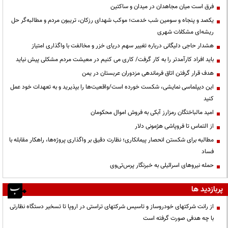
فرق است میان مجاهدان در میدان و ساکتین
یکصد و پنجاه و سومین شب خدمت؛ موکب شهدای رزکان، تریبون مردم و مطالبه‌گر حل
ریشه‌ای مشکلات شهری
هشدار حاجی دلیگانی درباره تغییر سهم دریای خزر و مخالفت با واگذاری امتیاز
باید افراد کارآمدتر را به کار گرفت/ کاری می کنیم در معیشت مردم مشکلی پیش نیاید
هدف قرار گرفتن اتاق‌ فرماندهی مزدوران عربستان در یمن
این دیپلماسی نمایشی، شکست خورده است/واقعیت‌ها را بپذیرید و به تعهدات خود عمل
کنید
امید مالباختگان رمزارز آبکی به فروش اموال محکومان
از التماس تا فروپاشی هژمونی دلار
مطالبه برای شکستن انحصار پیمانکاری؛ نظارت دقیق بر واگذاری پروژه‌ها، راهکار مقابله با
فساد
حمله نیروهای اسرائیلی به خبرنگار پرس‌تی‌وی
پربازدید ها
از رانت‌ شرکتهای خودروساز و تاسیس شرکتهای تراستی در اروپا تا تسخیر دستگاه نظارتی
با چه هدفی صورت گرفته است