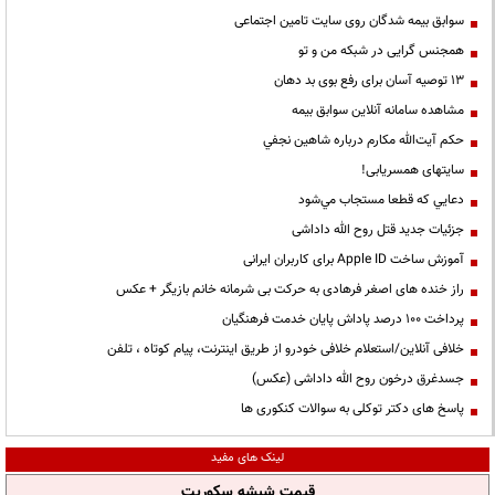
سوابق بیمه شدگان روی سایت تامین اجتماعی
همجنس گرایی در شبکه من و تو
13 توصیه آسان برای رفع بوی بد دهان
مشاهده سامانه آنلاين سوابق بیمه
حكم آيت‌الله مكارم درباره شاهين نجفي
سایتهای همسریابی!
دعايي كه قطعا مستجاب مي‌شود
جزئیات جدید قتل روح الله داداشی
آموزش ساخت Apple ID برای کاربران ایرانی
راز خنده های اصغر فرهادی به حرکت بی شرمانه خانم بازیگر + عکس
پرداخت ۱۰۰ درصد پاداش پایان خدمت فرهنگیان
خلافی آنلاین/استعلام خلافی خودرو از طریق اینترنت، پیام کوتاه ، تلفن
جسدغرق درخون روح الله داداشی (عکس)
پاسخ های دکتر توکلی به سوالات کنکوری ها
لینک های مفید
قیمت شیشه سکوریت