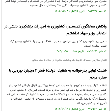
معاون امور برنامه‌ریزی و اقتصادی وزارت جهاد کشاورزی در گفت‌وگو با ایسنا:در تولید اکثر
کالاهای مصرفی کشاورزی و مواد غذایی متکی به تولید داخل هستیم.
کد خبر: ۸۸۳۸۷۱ تاریخ انتشار : ۱۴۰۵/۰۱/۰۳
واکنش سخنگوی کمیسیون کشاورزی به اظهارات پزشکیان: نقشی در
انتخاب وزیر جهاد نداشتیم
حاجی پور: کمیسیون کشاورزی مجلس در فرآیند انتخاب وزیر جهاد کشاورزی هیچ‌گونه
نقشی نداشته است.
کد خبر: ۸۷۹۴۵۴ تاریخ انتشار : ۱۴۰۴/۱۰/۱۱
افشای سناریوی خطرناک «گروگان‌گیری امنیت غذایی» در جدال با بانک مرکزی
شلیک نهایی پدرخوانده به شقیقه دولت؛ قمار ۲ میلیارد یورویی با
سفره مردم
توقف ناگهانی واردات و توزیع نهاده‌های دامی توسط بزرگترین کارتل وارداتی کشور، بازار
کشاورزی و امنیت غذایی را با شوکی جدی روبه‌رو کرده است. هم‌زمان ۲۱ کشتی حامل
کالای اساسی در بنادر متوقف شده و کارخانه‌ها فعالیت خود را تعلیق کرده‌اند؛ اقدامی که
تحلیلگران آن را بحران‌آفرینی برای فشار ارزی بر دولت و نشانه‌ای از انحصار خطرناک در
تأمین غذای کشور می‌دانند.
کد خبر: ۸۷۷۹۶۶ تاریخ انتشار : ۱۴۰۴/۰۹/۱۴