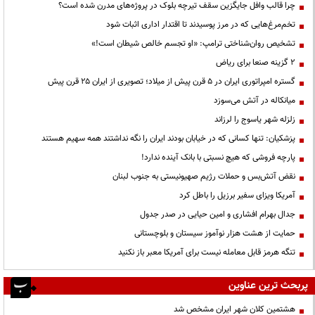
چرا قالب وافل جایگزین سقف تیرچه بلوک در پروژه‌های مدرن شده است؟
تخم‌مرغ‌هایی که در مرز پوسیدند تا اقتدار اداری اثبات شود
تشخیص روان‌شناختی ترامپ: «او تجسم خالص شیطان است!»
۲ گزینه صنعا برای ریاض
گستره امپراتوری ایران در ۵ قرن پیش از میلاد؛ تصویری از ایران ۲۵ قرن پیش
میانکاله در آتش می‌سوزد
زلزله شهر یاسوج را لرزاند
پزشکیان: تنها کسانی که در خیابان بودند ایران را نگه نداشتند همه سهیم هستند
پارچه فروشی که هیچ نسبتی با بانک آینده ندارد!
نقض آتش‌بس و حملات رژیم صهیونیستی به جنوب لبنان
آمریکا ویزای سفیر برزیل را باطل کرد
جدال بهرام افشاری و امین حیایی در صدر جدول
حمایت از هشت هزار نوآموز سیستان و بلوچستانی
تنگه هرمز قابل معامله نیست برای آمریکا معبر باز نکنید
پربحث ترین عناوین
هشتمین کلان شهر ایران مشخص شد