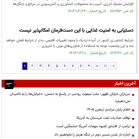
افزایش مصرف انرژی، آسیب به محصولات کشاورزی و آتش‌سوزی در مراتع و جنگل‌ها
کد خبر: ۸۷۱۳۵۴ تاریخ انتشار : ۱۴۰۴/۰۴/۲۹
دستیابی به امنیت غذایی با این دست‌فرمان امکانپذیر نیست
شرایط کشاورزی کشور در آینده نزدیک با وجود تغییرات اقلیمی، بدتر از شرایط فعلی خواهد
شد و این وضعیت توجه به استفاده از فناوری‌های نوین را ضروری ...
کد خبر: ۸۶۹۱۴۸ تاریخ انتشار : ۱۴۰۴/۰۳/۱۰
1
2
3
4
5
6
7
8
9
10
11
>
آخرین اخبار
سربازانِ خیابانِ ظهور؛ ملتِ مبعوثِ رودسر در پاسخ به دشمن: «خیابان‌ها را به ناامیدان
نمی‌دهیم»
اعلام پایان مراسم اربعین ۱۴۰۵
توقف صادرات نفت عربستان به آمریکا
ترامپ از افشای کمبود مهمات آمریکا خشمگین است
اجازه باز شدن مسیر دوم در تنگه هرمز را نخواهیم داد