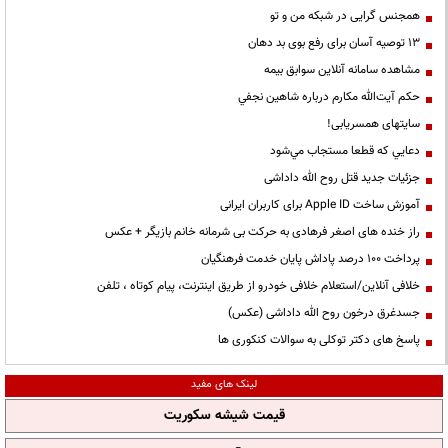
همجنس گرایی در شبکه من و تو
13 توصیه آسان برای رفع بوی بد دهان
مشاهده سامانه آنلاين سوابق بیمه
حكم آيت‌الله مكارم درباره شاهين نجفي
سایتهای همسریابی!
دعايي كه قطعا مستجاب مي‌شود
جزئیات جدید قتل روح الله داداشی
آموزش ساخت Apple ID برای کاربران ایرانی
راز خنده های اصغر فرهادی به حرکت بی شرمانه خانم بازیگر + عکس
پرداخت ۱۰۰ درصد پاداش پایان خدمت فرهنگیان
خلافی آنلاین/استعلام خلافی خودرو از طریق اینترنت، پیام کوتاه ، تلفن
جسدغرق درخون روح الله داداشی (عکس)
پاسخ های دکتر توکلی به سوالات کنکوری ها
لینک های مفید
قیمت شیشه سکوریت