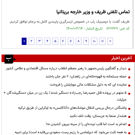
تماس تلفنی ظریف و وزیر خارجه بریتانیا
ظریف گفت: با دومینیک راب در خصوص ازسرگیری پایبندی کامل به برجام توافق کردیم.
کد خبر: ۷۲۶۴۶۹ تاریخ انتشار : ۱۴۰۰/۰۳/۱۴
1
2
3
4
5
6
7
8
9
10
11
>
آخرین اخبار
دیدار و گفتگوی رئیس‌جمهور با رهبر معظم انقلاب درباره مسائل اقتصادی و نظامی کشور
حمله مسلحانه به قهوه‌خانه‌ای در زاهدان؛ ۲ نفر جان باختند
نماینده ای که به دلیل مشکلات مالی موبایلش را فروخت
۵ متهم در پرونده قتل حمیدرضا رجب‌زاده دستگیر شدند/ یک زن در میان دستگیرشدگان +
جزئیات
واشنگتن درحال بررسی انتقال موشک‌های «آتاکامس» به اوکراین از طریق ترکیه
هشدار صنعا به عربستان: وقت تلف نکنید
اعدام بد است اما قلب تپنده‌ای را از سینه بیرون کشیدن نه!
به همه ثابت می‌شود که دیپلماسی با رژیم پست سعودی بی‌فایده است| برای تنبیه