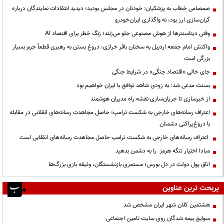
صمصامی خطاب به پزشکیان: خودتان در مجلس بودید؛ دیدید انتقادات نمایندگان درباره
گران‌سازی ارز بود، نه واگذاری ایران‌خودرو
وقتی دیتاسنترها از هوش مصنوعی جلو می‌زنند؛ زنگ خطر برای اقتصاد AI
واکنش امام جمعه اردبیل به سخنان باقر خرازی: دروغ بستن به رهبری قطعاً جرم بسیار
بزرگی است
جای خالی «اقتصاد جنگی» در شرایط جنگی
بسنت مدعی شد: به زودی شاهد توافق با ایران خواهیم بود
از خبرسازی تا جریان‌سازی نقشه راه مدیران هوشمند
اعتراف رسانه‌های خارجی به شکست ترامپ؛ حاصل مجاهدت رسانه‌های انقلابی در مقابله
با دروغ‌پراکنی دشمنان
اعتراف رسانه‌های خارجی به شکست ترامپ حاصل مجاهدت رسانه‌های انقلابی است
مبادا اختیار تنگه هرمز را به دشمن بدهید
اتاق پول دولت در دل بورس؛ مستمری بازنشستگان، وثیقه بازی بزرگ‌ها
پربحث ترین عناوین
هشتمین کلان شهر ایران مشخص شد
سوابق بیمه شدگان روی سایت تامین اجتماعی