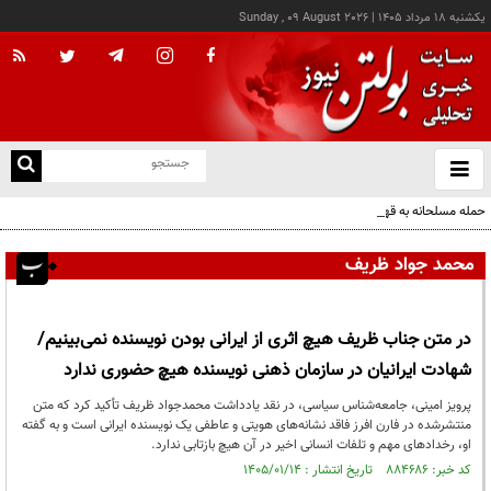
يکشنبه ۱۸ مرداد ۱۴۰۵
|
Sunday , 09 August 2026
از
و
ته
حمله مسلحانه به قهوه‌خانه‌ای در زاهدان؛ ۲ نفر جان باختند
ن
نو
محمد جواد ظریف
در متن جناب ظریف هیچ اثری از ایرانی بودن نویسنده نمی‌بینیم/
شهادت ایرانیان در سازمان ذهنی نویسنده هیچ حضوری ندارد
پرویز امینی، جامعه‌شناس سیاسی، در نقد یادداشت محمدجواد ظریف تأکید کرد که متن
منتشرشده در فارن افرز فاقد نشانه‌های هویتی و عاطفی یک نویسنده ایرانی است و به گفته
او، رخدادهای مهم و تلفات انسانی اخیر در آن هیچ بازتابی ندارد.
کد خبر: ۸۸۴۶۸۶ تاریخ انتشار : ۱۴۰۵/۰۱/۱۴