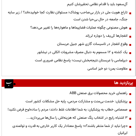
آل‌سعود باید با اقدام نظامی تحقیرشان کنیم
تاراج هویت ملی در بازار بی‌صاحب پوشاک؛ مسئولان نظارت کجا خوابیده‌اند؟ / زیر سایه
جنگ، جامعه در حال بی‌حیا شدن است
هوش مصنوعی چگونه عملیات فضاپیماها و ماهواره‌ها را تغییر می‌دهد؟
انفجارها کی‌یف را دوباره لرزاند
وقوع انفجار در تاسیسات گازی شهر جبیل عربستان
یک کشته و ۱۲ مسموم به دنبال مصرف مشروبات الکلی در نیشابور
دیپلماسی با عربستان نتیجه‌بخش نیست؛ پاسخ نظامی ضروری است
مقاومت یمن؛ دو خیز اساسی
پربازدید ها
راهنمای خرید محصولات برق صنعتی ABB
پزشکیان: خدمت بی‌منت و مشارکت مردمی، پایه حل مشکلات کشور است
صمصامی خطاب به پزشکیان: به شما اطلاعات غلط دادند؛ مردم را ساده‌لوح فرض نکنید!
3 اشتباه رایج در انتخاب رنگ صنعتی که هزینه‌اش را سال‌ها می‌پردازید...
«چرا نباید از شما متنفر باشند؟»؛ پاسخ معنادار یک کاربر خارجی به قدرت و توانمندی
ایرانیان