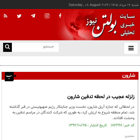
شنبه ۱۷ مرداد ۱۴۰۵
|
Saturday , 08 August 2026
از
و
ته
پزشکیان: خدمت بی‌منت و مشارکت مردمی، پایه حل مشکلات کشور است
ن
نو
شارون
زلزله عجیب در لحظه تدفین شارون
در لحظاتی که جنازه آریل شارون، نخست وزیر جنایتکار رژیم صهیونیستی در قبر گذاشته
شد، تمام منطقه شروع به لرزش کرد، به طوری که شرکت کنندگان در مراسم تدفین به
وحشت افتادند.
کد خبر: ۱۸۶۳۶۸ تاریخ انتشار : ۱۳۹۲/۱۰/۲۵
سعیدی: