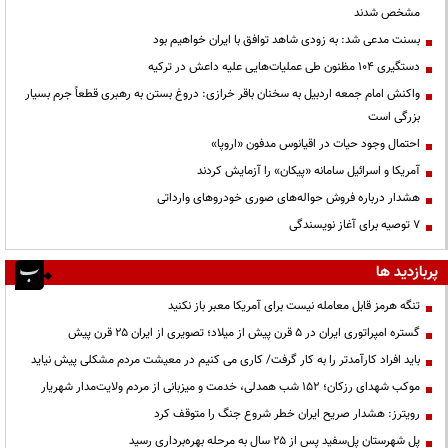
مشخص شدند
بسنت مدعی شد: به زودی شاهد توافق با ایران خواهیم بود
دستگیری ۱۰۴ مظنون طی عملیات‌هایی علیه داعش در ترکیه
واکنش امام جمعه اردبیل به سخنان باقر خرازی: دروغ بستن به رهبری قطعاً جرم بسیار
بزرگی است
احتمال وجود حیات در اقیانوس مدفون «اروپا»
آمریکا و اسرائیل سامانه «پیکان» را آزمایش کردند
هشدار درباره فروش حواله‌های صوری خودروهای وارداتی
۷ توصیه برای آغاز نویسندگی
پربازدید ها
تنگه هرمز قابل معامله نیست برای آمریکا معبر باز نکنید
گستره امپراتوری ایران در ۵ قرن پیش از میلاد؛ تصویری از ایران ۲۵ قرن پیش
باید افراد کارآمدتر را به کار گرفت/ کاری می کنیم در معیشت مردم مشکلی پیش نیاید
موکب شهدای رزکان؛ ۱۵۲ شب همدلی، خدمت و میزبانی از مردم ولایت‌مدار شهریار
رویترز: هشدار صریح ایران خطر شروع جنگ را متوقف کرد
پل شهرستان پل‌سفید پس از ۲۵ سال به مرحله بهره‌برداری رسید