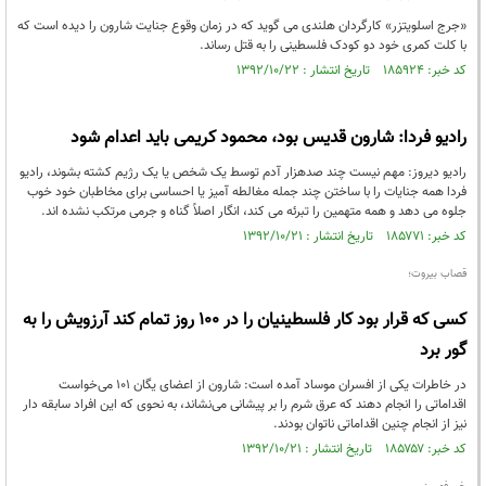
«جرج اسلویتزر» کارگردان هلندی می گوید که در زمان وقوع جنایت شارون را دیده است که
با کلت کمری خود دو کودک فلسطینی را به قتل رساند.
کد خبر: ۱۸۵۹۲۴ تاریخ انتشار : ۱۳۹۲/۱۰/۲۲
رادیو فردا: شارون قدیس بود، محمود کریمی باید اعدام شود
رادیو دیروز: مهم نیست چند صدهزار آدم توسط یک شخص یا یک رژیم کشته بشوند، رادیو
فردا همه جنایات را با ساختن چند جمله مغالطه آمیز یا احساسی برای مخاطبان خود خوب
جلوه می دهد و همه متهمین را تبرئه می کند، انگار اصلاً گناه و جرمی مرتکب نشده اند.
کد خبر: ۱۸۵۷۷۱ تاریخ انتشار : ۱۳۹۲/۱۰/۲۱
قصاب بیروت؛
کسی که قرار بود کار فلسطینیان را در ۱۰۰ روز تمام کند آرزویش را به
گور برد
در خاطرات یکی از افسران موساد آمده است: شارون از اعضای یگان 101 می‌خواست
اقداماتی را انجام دهند که عرق شرم را بر پیشانی می‌نشاند، به نحوی که این افراد سابقه دار
نیز از انجام چنین اقداماتی ناتوان بودند.
کد خبر: ۱۸۵۷۵۷ تاریخ انتشار : ۱۳۹۲/۱۰/۲۱