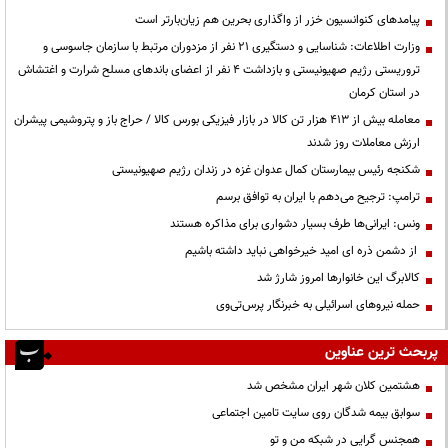
پیامدهای کنوانسیون خزر از واگذاری بحرین هم زیان‌بارتر است
وزارت اطلاعات: شناسایی و دستگیری ۲۱ نفر از مزدوران مرتبط با سازمان جاسوسی و
تروریستی رژیم صهیونیستی و بازداشت ۴ نفر از اعضای باندهای مسلح شرارت و اغتشاش
در استان کرمان
معامله بیش از ۴۱۳ هزار تن کالا در بازار فیزیکی بورس کالا / حراج باز و پتروشیمی پیشران
ارزش معاملات روز شدند
شکنجه رئیس بیمارستان کمال عدوان غزه در زندان رژیم صهیونیستی
ترامپ: ترجیح می‌دهم با ایران به توافق برسم
ونس: ایرانی‌ها طرف بسیار دشواری برای مذاکره هستند
از دشمن ذره ای امید خیرخواهی نباید داشته باشیم
کالابرگ این خانوارها امروز شارژ شد
حمله نیروهای اسرائیلی به خبرنگار پرس‌تی‌وی
پربحث ترین عناوین
هشتمین کلان شهر ایران مشخص شد
سوابق بیمه شدگان روی سایت تامین اجتماعی
همجنس گرایی در شبکه من و تو