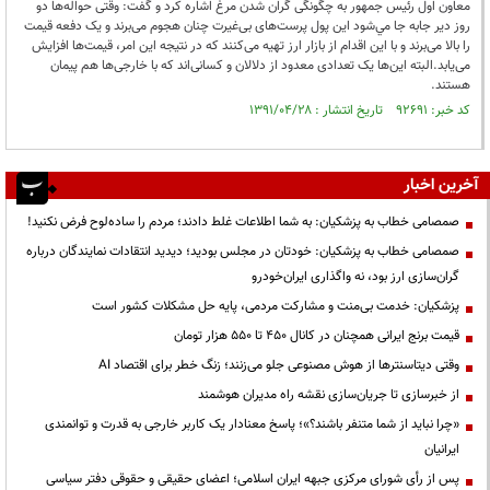
معاون اول رئیس جمهور به چگونگی گران شدن مرغ اشاره کرد و گفت: وقتی حواله‌ها دو
روز دیر جابه جا مي‌شود این پول پرست‌های بی‌غیرت چنان هجوم می‌برند و یک دفعه قیمت
را بالا می‌برند و با اين اقدام از بازار ارز تهیه می‌کنند که در نتیجه اين امر، قیمت‌ها افزایش
می‌یابد.البته این‌ها یک تعدادی معدود از دلالان و کسانی‌اند که با خارجی‌ها هم پیمان
هستند.
کد خبر: ۹۲۶۹۱ تاریخ انتشار : ۱۳۹۱/۰۴/۲۸
آخرین اخبار
صمصامی خطاب به پزشکیان: به شما اطلاعات غلط دادند؛ مردم را ساده‌لوح فرض نکنید!
صمصامی خطاب به پزشکیان: خودتان در مجلس بودید؛ دیدید انتقادات نمایندگان درباره
گران‌سازی ارز بود، نه واگذاری ایران‌خودرو
پزشکیان: خدمت بی‌منت و مشارکت مردمی، پایه حل مشکلات کشور است
قیمت‌ برنج ایرانی همچنان در کانال ۴۵۰ تا ۵۵۰ هزار تومان
وقتی دیتاسنترها از هوش مصنوعی جلو می‌زنند؛ زنگ خطر برای اقتصاد AI
از خبرسازی تا جریان‌سازی نقشه راه مدیران هوشمند
«چرا نباید از شما متنفر باشند؟»؛ پاسخ معنادار یک کاربر خارجی به قدرت و توانمندی
ایرانیان
پس از رأی شورای مرکزی جبهه ایران اسلامی؛ اعضای حقیقی و حقوقی دفتر سیاسی