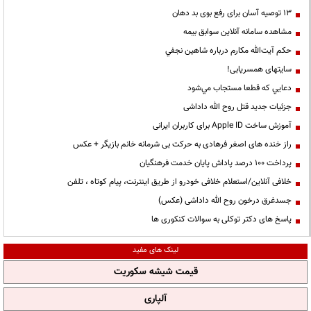
13 توصیه آسان برای رفع بوی بد دهان
مشاهده سامانه آنلاين سوابق بیمه
حكم آيت‌الله مكارم درباره شاهين نجفي
سایتهای همسریابی!
دعايي كه قطعا مستجاب مي‌شود
جزئیات جدید قتل روح الله داداشی
آموزش ساخت Apple ID برای کاربران ایرانی
راز خنده های اصغر فرهادی به حرکت بی شرمانه خانم بازیگر + عکس
پرداخت ۱۰۰ درصد پاداش پایان خدمت فرهنگیان
خلافی آنلاین/استعلام خلافی خودرو از طریق اینترنت، پیام کوتاه ، تلفن
جسدغرق درخون روح الله داداشی (عکس)
پاسخ های دکتر توکلی به سوالات کنکوری ها
لینک های مفید
قیمت شیشه سکوریت
آلپاری