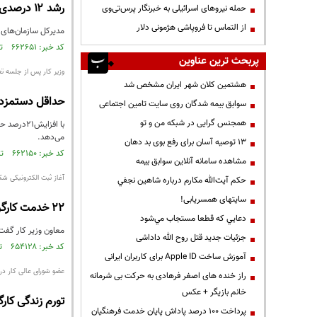
رشد ۱۲ درصدی تشکل های کارگری و کارفرمایی در سال ۹۸
حمله نیروهای اسرائیلی به خبرنگار پرس‌تی‌وی
از التماس تا فروپاشی هژمونی دلار
مدیرکل سازمان‌های کارگری و کارفرما
کد خبر: ۶۶۲۶۵۱ تاریخ انتشار : ۱۳۹۹/۰۱/۲۵
پربحث ترین عناوین
وزیر کار پس از جلسه ت
هشتمین کلان شهر ایران مشخص شد
حداقل دستمزد،۵۵درصدهزینه معیشت یک خانوارکارگری راپوشش می
سوابق بیمه شدگان روی سایت تامین اجتماعی
همجنس گرایی در شبکه من و تو
می‌دهد.
13 توصیه آسان برای رفع بوی بد دهان
کد خبر: ۶۶۲۱۵۰ تاریخ انتشار : ۱۳۹۹/۰۱/۲۱
مشاهده سامانه آنلاين سوابق بیمه
آغاز ثبت الکترونیکی شک
حكم آيت‌الله مكارم درباره شاهين نجفي
سایتهای همسریابی!
۲۲ خدمت کارگری و کارفرمایی غیرحضوری شد
دعايي كه قطعا مستجاب مي‌شود
معاون وزیر کار گفت: 
جزئیات جدید قتل روح الله داداشی
کد خبر: ۶۵۴۱۲۸ تاریخ انتشار : ۱۳۹۸/۱۱/۲۵
آموزش ساخت Apple ID برای کاربران ایرانی
عضو شورای عالی کار در
راز خنده های اصغر فرهادی به حرکت بی شرمانه
خانم بازیگر + عکس
تورم زندگی کارگران۶۰درصد شد/سناریوی میزان افزای
پرداخت ۱۰۰ درصد پاداش پایان خدمت فرهنگیان