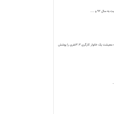
با افزایش۲۱درصد حداقل دستمزد سال جاری کارگران،با احتساب سایرآیتم‌های پرداختی، حداقل دستمزد،۵۵درصد هزینه معیشت یک خانوار کارگری ۳.۳نفری را پوشش
.