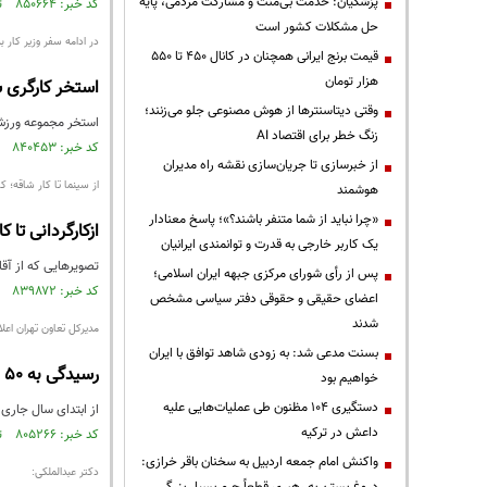
پزشکیان: خدمت بی‌منت و مشارکت مردمی، پایه
کد خبر: ۸۵۰۶۶۴ تاریخ انتشار : ۱۴۰۳/۰۵/۱۱
حل مشکلات کشور است
در ادامه سفر وزیر کار 
قیمت‌ برنج ایرانی همچنان در کانال ۴۵۰ تا ۵۵۰
هزار تومان
استخر کارگری ش
وقتی دیتاسنترها از هوش مصنوعی جلو می‌زنند؛
استخر مجموعه ورزش 
زنگ خطر برای اقتصاد AI
کد خبر: ۸۴۰۴۵۳ تاریخ انتشار : ۱۴۰۲/۱۱/۲۱
از خبرسازی تا جریان‌سازی نقشه راه مدیران
از سینما تا کار شاقه؛ کا
هوشمند
«چرا نباید از شما متنفر باشند؟»؛ پاسخ معنادار
ازکارگردانی تا ک
یک کاربر خارجی به قدرت و توانمندی ایرانیان
تصویرهایی که از آقای عظیمی روز شنبه، ۱۴ دلو توسط برخی از سینماگران و فعال
پس از رأی شورای مرکزی جبهه ایران اسلامی؛
کد خبر: ۸۳۹۸۷۲ تاریخ انتشار : ۱۴۰۲/۱۱/۱۵
اعضای حقیقی و حقوقی دفتر سیاسی مشخص
شدند
مدیرکل تعاون تهران اعلا
بسنت مدعی شد: به زودی شاهد توافق با ایران
رسیدگی به ۵۰ هزار شکایت کارگری و کارفرمایی در استان تهران
خواهیم بود
دستگیری ۱۰۴ مظنون طی عملیات‌هایی علیه
از ابتدای سال جاری تا کنون حدود ۵۰ هزار دادخواست در خصوص رسیدگی 
داعش در ترکیه
کد خبر: ۸۰۵۲۶۶ تاریخ انتشار : ۱۴۰۱/۰۹/۱۳
واکنش امام جمعه اردبیل به سخنان باقر خرازی:
دکتر عبدالملکی: