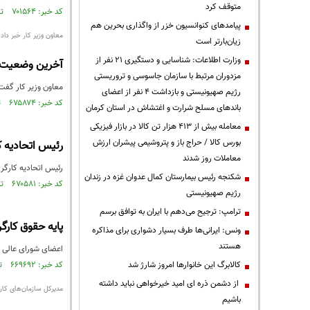
متوقف کرد
کد خبر: ۷۰۱۵۶۴ تاریخ انتشار : ۱۳۹۹/۱۰/۱۳
پیامدهای کنوانسیون خزر از واگذاری بحرین هم
معاون وزیر کار خبر داد
زیان‌بارتر است
وزارت اطلاعات: شناسایی و دستگیری ۲۱ نفر از
آخرین وضعیت احداث ۳شهرک‌ 
مزدوران مرتبط با سازمان جاسوسی و تروریستی
معاون وزیر کار گفت: تاکنو
رژیم صهیونیستی و بازداشت ۴ نفر از اعضای
کد خبر: ۶۷۵۸۷۴ تاریخ انتشار : ۱۳۹۹/۰۵/۰۶
باندهای مسلح شرارت و اغتشاش در استان کرمان
معامله بیش از ۴۱۳ هزار تن کالا در بازار فیزیکی
بورس کالا / حراج باز و پتروشیمی پیشران ارزش
رئیس اتحادیه ک
معاملات روز شدند
رئیس اتحادیه کارگر
شکنجه رئیس بیمارستان کمال عدوان غزه در زندان
کد خبر: ۶۷۰۵۸۱ تاریخ انتشار : ۱۳۹۹/۰۳/۲۴
رژیم صهیونیستی
ترامپ: ترجیح می‌دهم با ایران به توافق برسم
پایه حقوق کارگر
ونس: ایرانی‌ها طرف بسیار دشواری برای مذاکره
هستند
اعضای شورای عالی کار در ن
کالابرگ این خانوارها امروز شارژ شد
کد خبر: ۶۶۹۶۹۲ تاریخ انتشار : ۱۳۹۹/۰۳/۱۷
از دشمن ذره ای امید خیرخواهی نباید داشته
مدیرکل سازمان‌های کارگ
باشیم