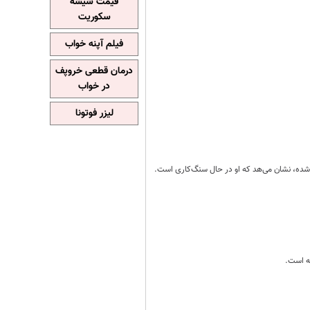
قیمت شیشه
سکوریت
فیلم آپنه خواب
درمان قطعی خروپف
در خواب
لیزر فوتونا