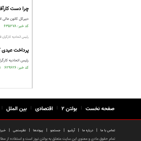
چرا دست کارآفری
دبیرکل کانون عالی ا
کد خبر: ۶۳۵۲۷۸ تاریخ انتشار : ۱۳۹۸/۰۷/۲۶
رئیس اتحادیه کارگران قر
پرداخت عیدی کا
رئیس اتحادیه کارگرا
کد خبر: ۶۲۹۶۲۶ تاریخ انتشار : ۱۳۹۸/۰۶/۲۶
صفحه نخست
|
بولتن ۲
|
اقتصادی
|
بین الملل
|
|
|
|
|
|
|
تماس با ما
درباره ما
آرشیو
جستجو
پیوندها
نظرسنجی
خبرن
تمام حقوق مادی و معنوی این سایت متعلق به بولتن نیوز است و استفاده از مطالب