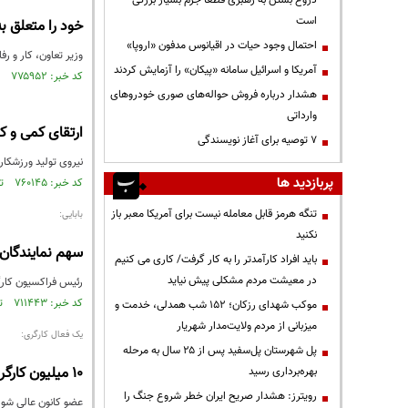
دروغ بستن به رهبری قطعاً جرم بسیار بزرگی
است
خود را متعلق به
احتمال وجود حیات در اقیانوس مدفون «اروپا»
وزیر تعاون، کار و رف
آمریکا و اسرائیل سامانه «پیکان» را آزمایش کردند
کد خبر: ۷۷۵۹۵۲ تاریخ انتشار : ۱۴۰۱/۰۲/۱۱
هشدار درباره فروش حواله‌های صوری خودروهای
وارداتی
ارتقای کمی و ک
۷ توصیه برای آغاز نویسندگی
نیروی تولید ورزشکار 
پربازدید ها
کد خبر: ۷۶۰۱۴۵ تاریخ انتشار : ۱۴۰۰/۱۱/۰۴
تنگه هرمز قابل معامله نیست برای آمریکا معبر باز
بابایی:
نکنید
سهم نمایندگان 
باید افراد کارآمدتر را به کار گرفت/ کاری می کنیم
در معیشت مردم مشکلی پیش نیاید
رئیس فراکسیون کارگ
کد خبر: ۷۱۱۴۴۳ تاریخ انتشار : ۱۳۹۹/۱۲/۰۸
موکب شهدای رزکان؛ ۱۵۲ شب همدلی، خدمت و
میزبانی از مردم ولایت‌مدار شهریار
یک فعال کارگری:
پل شهرستان پل‌سفید پس از ۲۵ سال به مرحله
۱۰ میلیون کارگر زیرزمینی با حقوق ۷۰۰ تا۸۰۰ هزار تومانی داریم
بهره‌برداری رسید
رویترز: هشدار صریح ایران خطر شروع جنگ را
عضو کانون عالی شوراهای اسلامی کار گفت: ۱۰ میلیون کارگر زیرزمینی در ک