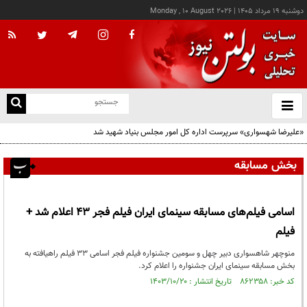
دوشنبه ۱۹ مرداد ۱۴۰۵
|
Monday , 10 August 2026
از
و
ته
«علیرضا شهسواری» سرپرست اداره کل امور مجلس بنیاد شهید شد
ن
نو
بخش مسابقه
اسامی فیلم‌های مسابقه سینمای ایران فیلم فجر 43 اعلام شد +
فیلم
منوچهر شاهسواری دبیر چهل و سومین جشنواره فیلم فجر اسامی 33 فیلم راه‎یافته به
بخش مسابقه سینمای ایران جشنواره را اعلام کرد.
کد خبر: ۸۶۲۳۵۸ تاریخ انتشار : ۱۴۰۳/۱۰/۲۰