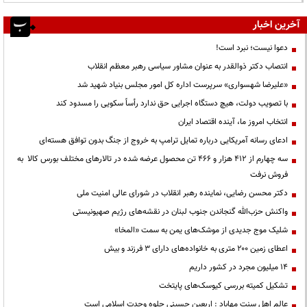
آخرین اخبار
دعوا نیست؛ نبرد است!
انتصاب دکتر ذوالقدر به عنوان مشاور سیاسی رهبر معظم انقلاب
«علیرضا شهسواری» سرپرست اداره کل امور مجلس بنیاد شهید شد
با تصویب دولت، هیچ دستگاه اجرایی حق ندارد رأساً سکویی را مسدود کند
انتخاب امروز ما، آینده اقتصاد ایران
ادعای رسانه آمریکایی درباره تمایل ترامپ به خروج از جنگ بدون توافق هسته‌ای
سه چهارم از ۴۱۲ هزار و ۴۶۶ تن محصول عرضه شده در تالارهای مختلف بورس کالا به
فروش نرفت
دکتر محسن رضایی، نماینده رهبر انقلاب در شورای عالی امنیت ملی
واکنش حزب‌الله گنجاندن جنوب لبنان در نقشه‌های رژیم صهیونیستی
شلیک موج جدیدی از موشک‌های یمن به سمت «المخا»
اعطای زمین ۲۰۰ متری به خانواده‌های دارای ۳ فرزند و بیش
۱۴ میلیون مجرد در کشور داریم
تشکیل کمیته بررسی کیوسک‌های پایتخت
عالم اهل سنت مهاباد : اربعین حسینی جلوه وحدت اسلامی است