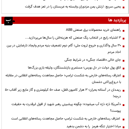
یحیی سریع: ارتش یمن مزدوران وابسته به عربستان را در تعز هدف گرفت
پربازدید ها
راهنمای خرید محصولات برق صنعتی ABB
3 اشتباه رایج در انتخاب رنگ صنعتی که هزینه‌اش را سال‌ها می‌پردازید...
۳۰ سال واگذاری و خروج ثروت ملی؛ گام دوم تضعیف بنیه مردم وایجاد نارضایتی در بین
احاد مردم
جای خالی «اقتصاد جنگی» در شرایط جنگی
اتاق پول دولت در دل بورس؛ مستمری بازنشستگان، وثیقه بازی بزرگ‌ها
اعتراف رسانه‌های خارجی به شکست ترامپ؛ حاصل مجاهدت رسانه‌های انقلابی در مقابله
با دروغ‌پراکنی دشمنان
ریمـدان در آستانه بحران؛ ۳ هزار کامیون قفل، صف ۵۰ کیلومتری و گاز مایع زیر آفتاب ۵۰
درجه!
«آمریکا ذرّه ذرّه آب میشود»؛ چگونه پیشبینی رهبر شهید از افول ابرقدرت به حقیقت
پیوست؟
اعتراف رسانه‌های خارجی به شکست ترامپ حاصل مجاهدت رسانه‌های انقلابی است
مبادا اختیار تنگه هرمز را به دشمن بدهید