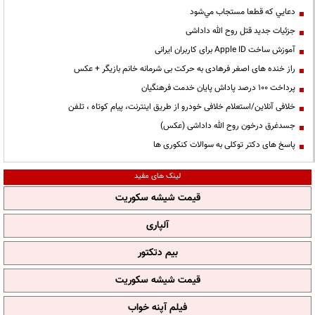
دعايي كه قطعا مستجاب مي‌شود
جزئیات جدید قتل روح الله داداشی
آموزش ساخت Apple ID برای کاربران ایرانی
راز خنده های اصغر فرهادی به حرکت بی شرمانه خانم بازیگر + عکس
پرداخت ۱۰۰ درصد پاداش پایان خدمت فرهنگیان
خلافی آنلاین/استعلام خلافی خودرو از طریق اینترنت، پیام کوتاه ، تلفن
جسدغرق درخون روح الله داداشی (عکس)
پاسخ های دکتر توکلی به سوالات کنکوری ها
لینک های مفید
قیمت شیشه سکوریت
آلپاری
بیم دتکتور
قیمت شیشه سکوریت
فیلم آپنه خواب