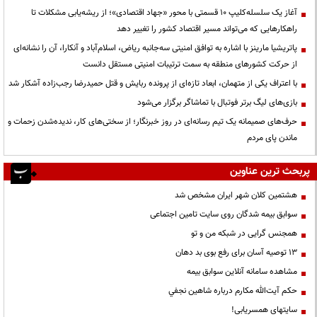
آغاز یک سلسله‌کلیپ ۱۰ قسمتی با محور «جهاد اقتصادی»؛ از ریشه‌یابی مشکلات تا
راهکارهایی که می‌تواند مسیر اقتصاد کشور را تغییر دهد
پاتریشیا مارینز با اشاره به توافق امنیتی سه‌جانبه ریاض، اسلام‌آباد و آنکارا، آن را نشانه‌ای
از حرکت کشورهای منطقه به سمت ترتیبات امنیتی مستقل دانست
با اعتراف یکی از متهمان، ابعاد تازه‌ای از پرونده ربایش و قتل حمیدرضا رجب‌زاده آشکار شد
بازی‌های لیگ برتر فوتبال با تماشاگر برگزار می‌شود
حرف‌های صمیمانه یک تیم رسانه‌ای در روز خبرنگار؛ از سختی‌های کار، ندیده‌شدن زحمات و
ماندن پای مردم
پربحث ترین عناوین
هشتمین کلان شهر ایران مشخص شد
سوابق بیمه شدگان روی سایت تامین اجتماعی
همجنس گرایی در شبکه من و تو
13 توصیه آسان برای رفع بوی بد دهان
مشاهده سامانه آنلاين سوابق بیمه
حكم آيت‌الله مكارم درباره شاهين نجفي
سایتهای همسریابی!