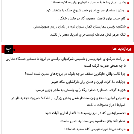
ونس: ایرانی‌ها طرف بسیار دشواری برای مذاکره هستند
رویترز: هشدار صریح ایران خطر شروع جنگ را متوقف کرد
گام جدید برای کاهش مصرف گاز در بخش خانگی
شکنجه رئیس بیمارستان کمال عدوان غزه در زندان رژیم صهیونیستی
تنگه هرمز قابل معامله نیست برای آمریکا معبر باز نکنید
پربازدید ها
از رانت‌ شرکتهای خودروساز و تاسیس شرکتهای تراستی در اروپا تا تسخیر دستگاه نظارتی
با چه هدفی صورت گرفته است
چرا قالب وافل جایگزین سقف تیرچه بلوک در پروژه‌های مدرن شده است؟
جزئیات مذاکرات ایران و عمان برای بازگشایی تنگه هرمز
هزینه گزاف، دستاورد صفر؛ برگه رأی، پاسخی به ماجراجویی ترامپ
تعارض قوانین؛ مانع پنهان سنددار شدن بخش بزرگی از املاک/ ضرورت تجدیدنظر در
ضوابط احراز تصرفات مالکانه
تخم‌مرغ‌هایی که در مرز پوسیدند تا اقتدار اداری اثبات شود
انصارالله: رفع محاصره یمن مطالبه اصلی ماست
خودتحقیرها عریضه‌نویس کاخ سفید شده‌اند!