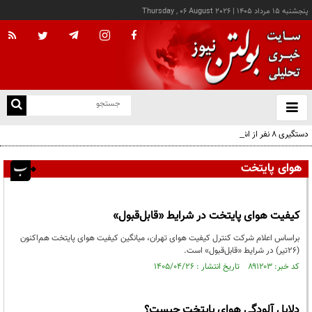
پنجشنبه ۱۵ مرداد ۱۴۰۵
|
Thursday , 06 August 2026
از
و
ته
دستگیری ۸ نفر از اشرار مسلح شاخص و مرتبطین گروهک‌های تروریستی
ن
نو
هوای پایتخت
کیفیت هوای پایتخت در شرایط «قابل‌قبول»
براساس اعلام شرکت کنترل کیفیت هوای تهران، میانگین کیفیت هوای پایتخت هم‌اکنون‌
(۲۶تیر) در شرایط «قابل‌قبول» است.
کد خبر: ۸۹۱۲۰۳ تاریخ انتشار : ۱۴۰۵/۰۴/۲۶
دلایل آلودگی هوای پایتخت چیست؟