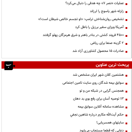
عملیات «نصر ۷» چه هدفی را دنبال می‌کرد؟
زلزله شهر یاسوج را لرزاند
تشخیص روان‌شناختی ترامپ: «او تجسم خالص شیطان است!»
آمریکا ویزای سفیر برزیل را باطل کرد
۴۵۰۰ فروند کشتی در بنادر باهنر و شرق هرمزگان پهلو گرفتند
۲ گزینه صنعا برای ریاض
صادرات ۱۵ محصول کشاورزی آزاد شد
پربحث ترین عناوین
هشتمین کلان شهر ایران مشخص شد
سوابق بیمه شدگان روی سایت تامین اجتماعی
همجنس گرایی در شبکه من و تو
13 توصیه آسان برای رفع بوی بد دهان
مشاهده سامانه آنلاين سوابق بیمه
حكم آيت‌الله مكارم درباره شاهين نجفي
سایتهای همسریابی!
دعايي كه قطعا مستجاب مي‌شود