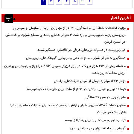
1
2
3
4
5
6
>
آخرین اخبار
وزارت اطلاعات: شناسایی و دستگیری ۲۱ نفر از مزدوران مرتبط با سازمان جاسوسی و
تروریستی رژیم صهیونیستی و بازداشت ۴ نفر از اعضای باندهای مسلح شرارت و اغتشاش
در استان کرمان
دو تروریست در عملیات نیروهای عراقی در «الانبار» دستگیر شدند
دستگیری ۸ نفر از اشرار مسلح شاخص و مرتبطین گروهک‌های تروریستی
معامله بیش از ۴۱۳ هزار تن کالا در بازار فیزیکی بورس کالا / حراج باز و پتروشیمی پیشران
ارزش معاملات روز شدند
تهاتر ۱۶۷۳ میلیارد تومان از اموال شرکت‌های تراستی
فرمانده نیروی هوایی ارتش: در دفاع از ملت ایران جان برکف خواهیم بود
ماجراجویی در سن ۹۷ سالگی!
معاون هماهنگ‌کننده نیروی هوایی ارتش: وضعیت سه خلبان عملیات حمله به العدید
هنوز مشخص نیست
ترامپ: ترجیح می‌دهم با ایران به توافق برسم
گزارشی از حادثه دریایی در سواحل عمان