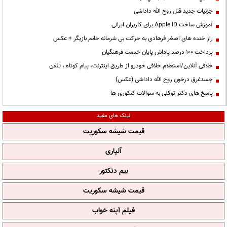
جزئیات جدید قتل روح الله داداشی
آموزش ساخت Apple ID برای کاربران ایرانی
راز خنده های اصغر فرهادی به حرکت بی شرمانه خانم بازیگر + عکس
پرداخت ۱۰۰ درصد پاداش پایان خدمت فرهنگیان
خلافی آنلاین/استعلام خلافی خودرو از طریق اینترنت، پیام کوتاه ، تلفن
جسدغرق درخون روح الله داداشی (عکس)
پاسخ های دکتر توکلی به سوالات کنکوری ها
لینک های مفید
قیمت شیشه سکوریت
آلپاری
بیم دتکتور
قیمت شیشه سکوریت
فیلم آپنه خواب