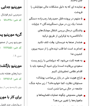
جان باختند
مورینیو جدایی می
نماینده ای که به دلیل مشکلات مالی موبایلش را
فروخت
سرمربی تیم فوتبال ر
۵ متهم در پرونده قتل حمیدرضا رجب‌زاده دستگیر
کد خبر: ۷۸۰۳۸۰ تاریخ انتشار : ۱۴۰۱/۰۳/۱۱
شدند/ یک زن در میان دستگیرشدگان + جزئیات
واشنگتن درحال بررسی انتقال موشک‌های
گریه مورینیو پ
«آتاکامس» به اوکراین از طریق ترکیه
هشدار صنعا به عربستان: وقت تلف نکنید
مورینیو پس از صعود 
کد خبر: ۷۷۶۵۵۱ تاریخ انتشار : ۱۴۰۱/۰۲/۱۶
اعدام بد است اما قلب تپنده‌ای را از سینه بیرون
کشیدن نه!
سری A /
به همه ثابت می‌شود که دیپلماسی با رژیم پست
مورینیو بازگشت به سری A را ب
سعودی بی‌فایده است| برای تنبیه آل‌سعود باید با
اقدام نظامی تحقیرشان کنیم
دیدارهای هفته نخست سری A با پیروزی تیم‌های فوتبال رم و ناپولی
تاراج هویت ملی در بازار بی‌صاحب پوشاک؛
کد خبر: ۷۳۸۶۰۶ تاریخ انتشار : ۱۴۰۰/۰۶/۰۱
مسئولان نظارت کجا خوابیده‌اند؟ / زیر سایه جنگ،
روی پاتریسیو پس از پیوس
جامعه در حال بی‌حیا شدن است
هوش مصنوعی چگونه عملیات فضاپیماها و
برای کار با مور
ماهواره‌ها را تغییر می‌دهد؟
دروازه‌بان چند فصل ا