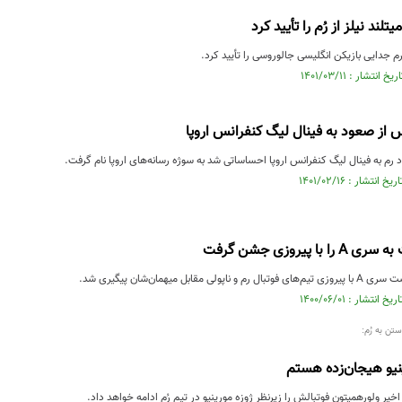
تلند نیلز از رُم را تأیید کرد
م جدایی بازیکن انگلیسی جالوروسی را تأیید کرد.
س از صعود به فینال لیگ کنفرانس اروپا
رم به فینال لیگ کنفرانس اروپا احساساتی شد به سوژه رسانه‌های اروپا نام گرفت.
ا پیروزی جشن گرفت
 مقابل میهمان‌شان پیگیری شد.
تن به رُم:
ینیو هیجان‌زده هستم
خیر ولورهمپتون فوتبالش را زیرنظر ژوزه مورینیو در تیم رُم ادامه خواهد داد.