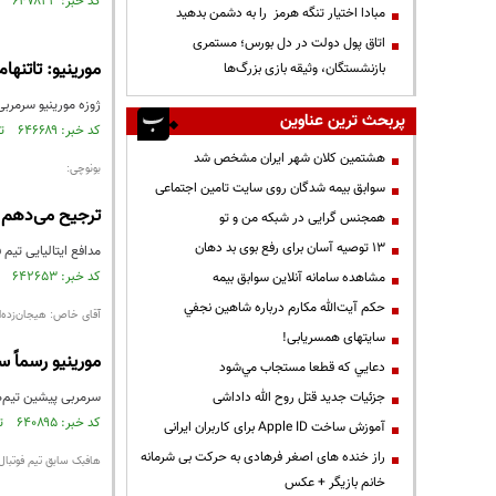
کد خبر: ۶۴۷۸۲۳ تاریخ انتشار : ۱۳۹۸/۱۰/۱۱
مبادا اختیار تنگه هرمز را به دشمن بدهید
اتاق پول دولت در دل بورس؛ مستمری
مورینیو: تاتنها
بازنشستگان، وثیقه بازی بزرگ‌ها
ژوزه مورینیو سرمربی 
پربحث ترین عناوین
کد خبر: ۶۴۶۶۸۹ تاریخ انتشار : ۱۳۹۸/۱۰/۰۵
هشتمین کلان شهر ایران مشخص شد
بونوچی:
سوابق بیمه شدگان روی سایت تامین اجتماعی
ترجیح می‌دهم با
همجنس گرایی در شبکه من و تو
13 توصیه آسان برای رفع بوی بد دهان
مدافع ایتالیایی تیم
کد خبر: ۶۴۲۶۵۳ تاریخ انتشار : ۱۳۹۸/۰۹/۰۸
مشاهده سامانه آنلاين سوابق بیمه
حكم آيت‌الله مكارم درباره شاهين نجفي
آقای خاص: هیجان‌زده‌ا
سایتهای همسریابی!
مورینیو رسماً س
دعايي كه قطعا مستجاب مي‌شود
جزئیات جدید قتل روح الله داداشی
سرمربی پیشین تیم‌ه
کد خبر: ۶۴۰۸۹۵ تاریخ انتشار : ۱۳۹۸/۰۸/۲۹
آموزش ساخت Apple ID برای کاربران ایرانی
راز خنده های اصغر فرهادی به حرکت بی شرمانه
هافبک سابق تیم فوتبا
خانم بازیگر + عکس