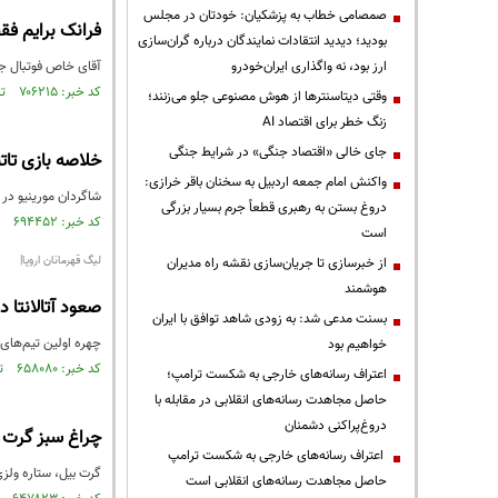
صمصامی خطاب به پزشکیان: خودتان در مجلس
فرانک برایم ف
بودید؛ دیدید انتقادات نمایندگان درباره گران‌سازی
ارز بود، نه واگذاری ایران‌خودرو
آقای خاص فوتبال جها
کد خبر: ۷۰۶۲۱۵ تاریخ انتشار : ۱۳۹۹/۱۱/۰۷
وقتی دیتاسنترها از هوش مصنوعی جلو می‌زنند؛
زنگ خطر برای اقتصاد AI
جای خالی «اقتصاد جنگی» در شرایط جنگی
خلاصه بازی تاتنهام 2 - منچستر
واکنش امام جمعه اردبیل به سخنان باقر خرازی:
شاگردان مورینیو در ت
دروغ بستن به رهبری قطعاً جرم بسیار بزرگی
کد خبر: ۶۹۴۴۵۲ تاریخ انتشار : ۱۳۹۹/۰۹/۰۲
است
لیگ قهرمانان اروپا|
از خبرسازی تا جریان‌سازی نقشه راه مدیران
هوشمند
صعود آتالانتا د
بسنت مدعی شد: به زودی شاهد توافق با ایران
چهره‌ اولین تیم‌های
خواهیم بود
کد خبر: ۶۵۸۰۸۰ تاریخ انتشار : ۱۳۹۸/۱۲/۲۱
اعتراف رسانه‌های خارجی به شکست ترامپ؛
حاصل مجاهدت رسانه‌های انقلابی در مقابله با
دروغ‌پراکنی دشمنان
چراغ سبز گرت بی
اعتراف رسانه‌های خارجی به شکست ترامپ
گرت بیل، ستاره ولزی
حاصل مجاهدت رسانه‌های انقلابی است