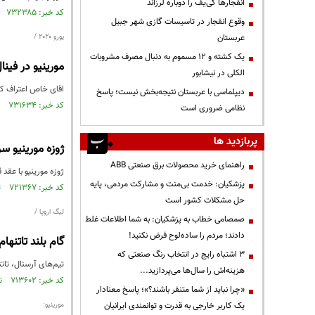
انفجارها کی‌یف را دوباره لرزاند
کد خبر: ۷۳۲۳۸۵ تاریخ انتشار : ۱۴۰۰/۰۴/۲۳
وقوع انفجار در تاسیسات گازی شهر جبیل
عربستان
یورو ۲۰۲۰ /
یک کشته و ۱۲ مسموم به دنبال مصرف مشروبات
مورینیو در فین
الکلی در نیشابور
اقای خاص اعتراف کرد
دیپلماسی با عربستان نتیجه‌بخش نیست؛ پاسخ
کد خبر: ۷۳۱۶۳۴ تاریخ انتشار : ۱۴۰۰/۰۴/۱۸
نظامی ضروری است
پربازدید ها
ژوزه مورینیو س
راهنمای خرید محصولات برق صنعتی ABB
ژوزه مورینیو با عقد
پزشکیان: خدمت بی‌منت و مشارکت مردمی، پایه
کد خبر: ۷۲۱۳۶۷ تاریخ انتشار : ۱۴۰۰/۰۲/۱۴
حل مشکلات کشور است
لیگ اروپا /
صمصامی خطاب به پزشکیان: به شما اطلاعات غلط
دادند؛ مردم را ساده‌لوح فرض نکنید!
گام بلند تاتنهام، آ
3 اشتباه رایج در انتخاب رنگ صنعتی که
تیم‌های آرسنال، تات
هزینه‌اش را سال‌ها می‌پردازید...
کد خبر: ۷۱۳۶۰۲ تاریخ انتشار : ۱۳۹۹/۱۲/۲۲
«چرا نباید از شما متنفر باشند؟»؛ پاسخ معنادار
یک کاربر خارجی به قدرت و توانمندی ایرانیان
مورینیو: