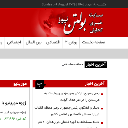
يکشنبه ۱۸ مرداد ۱۴۰۵
|
Sunday , 09 August 2026
صفحه نخست
بولتن ۲
اقتصادی
بین الملل
اجتماعی
ور
آخرین اخبار
حمله مسلحانه به قهوه‌خانه‌ای در زاهدان؛ ۲ نفر جان باختند
مورینیو
آخرین اخبار
یحیی سریع: ارتش یمن مزدوران وابسته به
عربستان را در تعز هدف گرفت
ژوزه مورینیو ب
دیدار و گفتگوی رئیس‌جمهور با رهبر معظم انقلاب
ژوزه مورینیو قرار اس
درباره مسائل اقتصادی و نظامی کشور
کد خبر: ۸۳۱۹۶۶ تاریخ انتشار : ۱۴۰۲/۰۷/۲۵
حمله مسلحانه به قهوه‌خانه‌ای در زاهدان؛ ۲ نفر