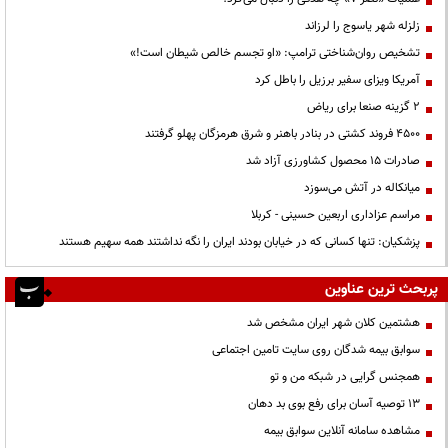
زلزله شهر یاسوج را لرزاند
تشخیص روان‌شناختی ترامپ: «او تجسم خالص شیطان است!»
آمریکا ویزای سفیر برزیل را باطل کرد
۲ گزینه صنعا برای ریاض
۴۵۰۰ فروند کشتی در بنادر باهنر و شرق هرمزگان پهلو گرفتند
صادرات ۱۵ محصول کشاورزی آزاد شد
میانکاله در آتش می‌سوزد
مراسم عزاداری اربعین حسینی - کربلا
پزشکیان: تنها کسانی که در خیابان بودند ایران را نگه نداشتند همه سهیم هستند
پربحث ترین عناوین
هشتمین کلان شهر ایران مشخص شد
سوابق بیمه شدگان روی سایت تامین اجتماعی
همجنس گرایی در شبکه من و تو
13 توصیه آسان برای رفع بوی بد دهان
مشاهده سامانه آنلاين سوابق بیمه