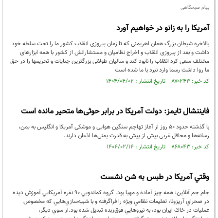
پیام صبحگاهی
آمریکا را به زانو در خواهیم آورد
بالاخره شیطان بزرگ همان اهریمنی که تا زمان پیروزی انقلاب کشور ما را تحت سلطه خود
داشت و بعد از پیروزی انقلاب و اخراج نظامیان و مستشارانش از کشور با همه ابزارهای
مختلف سعی کرد انقلاب را نابود کند و سالیان طولانی بزرگترین جنایات و تحریمها را در حق
ما روا داشت رسما وارد نبرد با ما شده است
کد خبر: ۸۷۰۲۴۳ تاریخ انتشار : ۱۴۰۴/۰۴/۰۲
فایننشال تایمز: دولت آمریکا در برابر حوثی‌ها متحیر مانده است
با گذشته حدود ۵۰ روز از آغاز تهاجم سنگین هوایی و موشکی آمریکا و انگلیس به یمن،
رسانه‌ها و محافل غربی بیش از پیش به قدرت یمنی‌ها اذعان دارند.
کد خبر: ۸۶۸۰۴۳ تاریخ انتشار : ۱۴۰۴/۰۲/۱۴
وقتي آمريكا در طبس به شن نشست
جام جم آنلاين: همه چيز آماده و مهيا بود. گروه كماندويي 90 نفره آمريكايي آموزش ديده
در صحراي آريزونا، تعليمات نظامي ويژه را فراگرفته و با شبيه‌سازي‌هايي كه مخصوص
عمليات در خاك ايران بود،‌ به نيروهايي فوق‌زبده تبديل شده بود.از سوي ديگر،