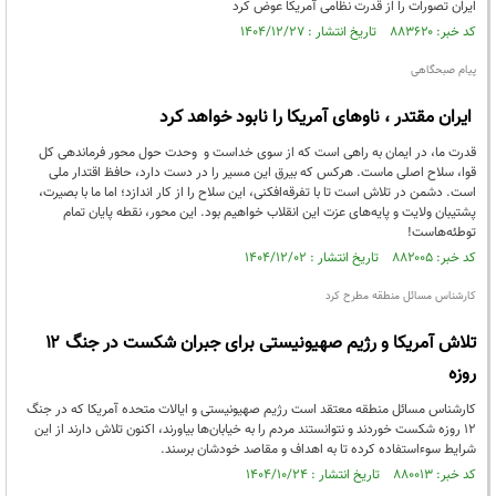
ایران تصورات را از قدرت نظامی آمریکا عوض کرد
کد خبر: ۸۸۳۶۲۰ تاریخ انتشار : ۱۴۰۴/۱۲/۲۷
پیام صبحگاهی
ایران مقتدر ، ناوهای آمریکا را نابود خواهد کرد
قدرت ما، در ایمان به راهی است که از سوی خداست و وحدت حول محور فرماندهی کل
قوا، سلاح اصلی ماست. هرکس که بیرق این مسیر را در دست دارد، حافظ اقتدار ملی
است. دشمن در تلاش است تا با تفرقه‌افکنی، این سلاح را از کار اندازد؛ اما ما با بصیرت،
پشتیبان ولایت و پایه‌های عزت این انقلاب خواهیم بود. این محور، نقطه پایان تمام
توطئه‌هاست!
کد خبر: ۸۸۲۰۰۵ تاریخ انتشار : ۱۴۰۴/۱۲/۰۲
کارشناس مسائل منطقه مطرح کرد
تلاش آمریکا و رژیم صهیونیستی برای جبران شکست در جنگ ۱۲
روزه
کارشناس مسائل منطقه معتقد است رژیم صهیونیستی و ایالات متحده آمریکا که در جنگ
۱۲ روزه شکست خوردند و نتوانستند مردم را به خیابان‌ها بیاورند، اکنون تلاش دارند از این
شرایط سوءاستفاده کرده تا به اهداف و مقاصد خودشان برسند.
کد خبر: ۸۸۰۰۱۳ تاریخ انتشار : ۱۴۰۴/۱۰/۲۴