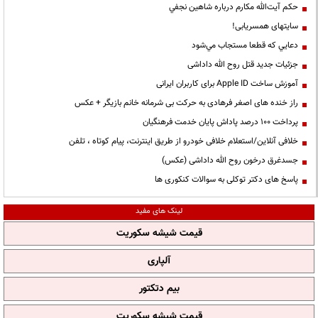
حكم آيت‌الله مكارم درباره شاهين نجفي
سایتهای همسریابی!
دعايي كه قطعا مستجاب مي‌شود
جزئیات جدید قتل روح الله داداشی
آموزش ساخت Apple ID برای کاربران ایرانی
راز خنده های اصغر فرهادی به حرکت بی شرمانه خانم بازیگر + عکس
پرداخت ۱۰۰ درصد پاداش پایان خدمت فرهنگیان
خلافی آنلاین/استعلام خلافی خودرو از طریق اینترنت، پیام کوتاه ، تلفن
جسدغرق درخون روح الله داداشی (عکس)
پاسخ های دکتر توکلی به سوالات کنکوری ها
لینک های مفید
قیمت شیشه سکوریت
آلپاری
بیم دتکتور
قیمت شیشه سکوریت