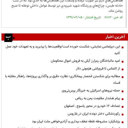
هماهنگي‌هاي لازم نيز صورت گرفته و وسعت اين هماهنگي‌ها به حدي بود كه در شب
حادثه طبس، چراغ‌هاي ورزشگاه شهيد شيرودي نيز توسط عوامل داخلي توطئه تا صبح
روشن ماند.
کد خبر: ۸۱۱۱۲ تاریخ انتشار : ۱۳۹۱/۰۲/۰۵
آخرین اخبار
این دیپلماسی نمایشی، شکست خورده است/واقعیت‌ها را بپذیرید و به تعهدات خود عمل
کنید
امید مالباختگان رمزارز آبکی به فروش اموال محکومان
از التماس تا فروپاشی هژمونی دلار
مطالبه برای شکستن انحصار پیمانکاری؛ نظارت دقیق بر واگذاری پروژه‌ها، راهکار مقابله با
فساد
حمله نیروهای اسرائیلی به خبرنگار پرس‌تی‌وی
پیام هشدار مقاومت یمن به ریاض
تصادف ۱۲ خودرو در محور یاسوج ـ اصفهان
رکوردشکنی دختر دونده ایران در بلاروس
پزشکیان: مشروطه نقطه عطف بیداری و آزادی‌خواهی ملت ایران بود