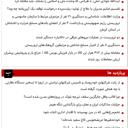
آیت‌الله جوادی آملی: با هرکس که وحدت ملی و اسلامی را بشکند، باید مقابله کرد
تقسیم غنایم مدیران یا دفاع از تولید؛ پشت‌پرده درخواست توقف یک آیین‌نامه چه بود؟
وزارت اطلاعات: شناسایی و دستگیری ۲۱ نفر از مزدوران مرتبط با سازمان جاسوسی و
تروریستی رژیم صهیونیستی و بازداشت ۴ نفر از اعضای باندهای مسلح شرارت و اغتشاش
در استان کرمان
دو تروریست در عملیات نیروهای عراقی در «الانبار» دستگیر شدند
دستگیری ۸ نفر از اشرار مسلح شاخص و مرتبطین گروهک‌های تروریستی
معامله بیش از ۴۱۳ هزار تن کالا در بازار فیزیکی بورس کالا / حراج باز و پتروشیمی پیشران
ارزش معاملات روز شدند
پربازدید ها
از رانت‌ شرکتهای خودروساز و تاسیس شرکتهای تراستی در اروپا تا تسخیر دستگاه نظارتی
با چه هدفی صورت گرفته است
چرا قالب وافل جایگزین سقف تیرچه بلوک در پروژه‌های مدرن شده است؟
جزئیات مذاکرات ایران و عمان برای بازگشایی تنگه هرمز
تخم‌مرغ‌هایی که در مرز پوسیدند تا اقتدار اداری اثبات شود
خودتحقیرها عریضه‌نویس کاخ سفید شده‌اند!
عملیات «نصر ۷» چه هدفی را دنبال می‌کرد؟