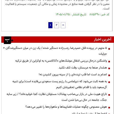
معین با در نظر گرفتن همه منابع در محدوده زمانی و مکانی آن جمعیت، سیستم یا فعالیت
است.
کد خبر: ۸۸۵۳۹۰ تاریخ انتشار : ۱۴۰۵/۰۱/۲۵
1
2
>
آخرین اخبار
۵ متهم در پرونده قتل حمیدرضا رجب‌زاده دستگیر شدند/ یک زن در میان دستگیرشدگان +
جزئیات
واشنگتن درحال بررسی انتقال موشک‌های «آتاکامس» به اوکراین از طریق ترکیه
هشدار صنعا به عربستان: وقت تلف نکنید
اعدام بد است اما قلب تپنده‌ای را از سینه بیرون کشیدن نه!
به همه ثابت می‌شود که دیپلماسی با رژیم پست سعودی بی‌فایده است| برای تنبیه
آل‌سعود باید با اقدام نظامی تحقیرشان کنیم
تاراج هویت ملی در بازار بی‌صاحب پوشاک؛ مسئولان نظارت کجا خوابیده‌اند؟ / زیر سایه
جنگ، جامعه در حال بی‌حیا شدن است
هوش مصنوعی چگونه عملیات فضاپیماها و ماهواره‌ها را تغییر می‌دهد؟
انفجارها کی‌یف را دوباره لرزاند