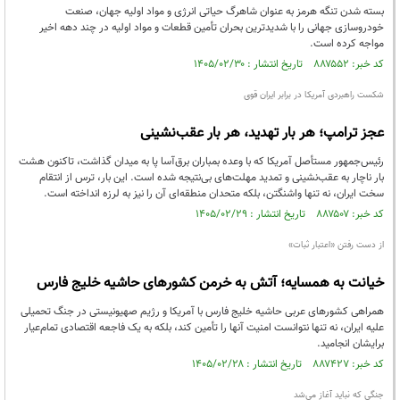
بسته شدن تنگه هرمز به عنوان شاهرگ حیاتی انرژی و مواد اولیه جهان، صنعت
خودروسازی جهانی را با شدیدترین بحران تأمین قطعات و مواد اولیه در چند دهه اخیر
مواجه کرده است.
کد خبر: ۸۸۷۵۵۲ تاریخ انتشار : ۱۴۰۵/۰۲/۳۰
شکست راهبردی آمریکا در برابر ایران قوی
عجز ترامپ؛ هر بار تهدید، هر بار عقب‌نشینی
رئیس‌جمهور مستأصل آمریکا که با وعده بمباران برق‌آسا پا به میدان گذاشت، تاکنون هشت
بار ناچار به عقب‌نشینی و تمدید مهلت‌های بی‌نتیجه شده است. این بار، ترس از انتقام
سخت ایران، نه تنها واشنگتن، بلکه متحدان منطقه‌ای آن را نیز به لرزه انداخته است.
کد خبر: ۸۸۷۵۰۷ تاریخ انتشار : ۱۴۰۵/۰۲/۲۹
از دست رفتن «اعتبار ثبات»
خیانت به همسایه؛ آتش به خرمن کشورهای حاشیه خلیج فارس
همراهی کشور‌های عربی حاشیه خلیج فارس با آمریکا و رژیم صهیونیستی در جنگ تحمیلی
علیه ایران، نه تنها نتوانست امنیت آنها را تأمین کند، بلکه به یک فاجعه اقتصادی تمام‌عیار
برایشان انجامید.
کد خبر: ۸۸۷۴۲۷ تاریخ انتشار : ۱۴۰۵/۰۲/۲۸
جنگی که نباید آغاز می‌شد