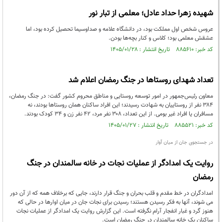
شهیده زهرا حداد عادل؛ معلمی از تبار نور
عروس شخص اول مملکت بود، در دانشگاه علامه و صداوسیما تحصیل کرده بود، اما
عشقش معلمی بود؛ کلاس و کنار بچه‌ها بودن.
کد خبر: ۸۸۵۶۱۰ تاریخ انتشار : ۱۴۰۵/۰۱/۲۸
تعداد شهدای روستاها در جنگ رمضان اعلام شد
معاون رئیس‌جمهور در امور توسعه روستایی و مناطق محروم کشور گفت: در جنگ رمضان،
۳۸۴ نفر از روستاییان به شهادت رسیدند؛ این افراد ساکنان همان روستاها بودند، نه
مسافران یا افراد غیر بومی. از این تعداد، ۳۰۸ نفر مرد، ۴۲ نفر زن و ۳۴ کودک بودند.
کد خبر: ۸۸۵۵۲۱ تاریخ انتشار : ۱۴۰۵/۰۱/۲۷
در جستجوی جان از میان آوار
روایت یک امدادگر از عملیات نجات در خانه سالمندان در جنگ
رمضان
امدادگران در خط مقدم و قلب بحران و جنگ قرار دارند، جایی که برخلاف همه که از آن دور
می شوند، آنها به فکر رسیدن هستند؛ رسیدن برای نجات جان در میان اوارها در حالی که
هنوز گرد و غبار انفجار آرام نگرفته است. این گزارش روایت یک امدادگر از عملیات نجات
ساکنان یک خانه سالمندان در جنگ رمضان است.