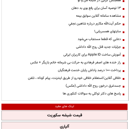
همجنس گرایی در شبکه من و تو
13 توصیه آسان برای رفع بوی بد دهان
مشاهده سامانه آنلاين سوابق بیمه
حكم آيت‌الله مكارم درباره شاهين نجفي
سایتهای همسریابی!
دعايي كه قطعا مستجاب مي‌شود
جزئیات جدید قتل روح الله داداشی
آموزش ساخت Apple ID برای کاربران ایرانی
راز خنده های اصغر فرهادی به حرکت بی شرمانه خانم بازیگر + عکس
پرداخت ۱۰۰ درصد پاداش پایان خدمت فرهنگیان
خلافی آنلاین/استعلام خلافی خودرو از طریق اینترنت، پیام کوتاه ، تلفن
جسدغرق درخون روح الله داداشی (عکس)
پاسخ های دکتر توکلی به سوالات کنکوری ها
لینک های مفید
قیمت شیشه سکوریت
آلپاری