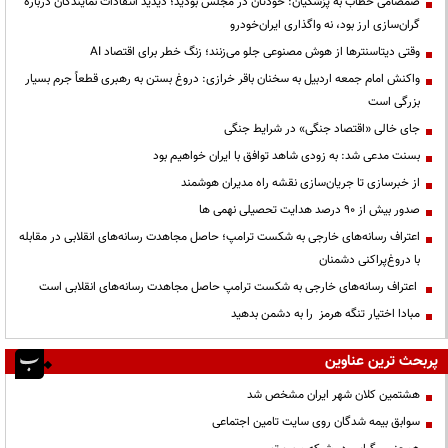
صمصامی خطاب به پزشکیان: خودتان در مجلس بودید؛ دیدید انتقادات نمایندگان درباره
گران‌سازی ارز بود، نه واگذاری ایران‌خودرو
وقتی دیتاسنترها از هوش مصنوعی جلو می‌زنند؛ زنگ خطر برای اقتصاد AI
واکنش امام جمعه اردبیل به سخنان باقر خرازی: دروغ بستن به رهبری قطعاً جرم بسیار
بزرگی است
جای خالی «اقتصاد جنگی» در شرایط جنگی
بسنت مدعی شد: به زودی شاهد توافق با ایران خواهیم بود
از خبرسازی تا جریان‌سازی نقشه راه مدیران هوشمند
صدور بیش از ۹۰ درصد هدایت تحصیلی نهمی ها
اعتراف رسانه‌های خارجی به شکست ترامپ؛ حاصل مجاهدت رسانه‌های انقلابی در مقابله
با دروغ‌پراکنی دشمنان
اعتراف رسانه‌های خارجی به شکست ترامپ حاصل مجاهدت رسانه‌های انقلابی است
مبادا اختیار تنگه هرمز را به دشمن بدهید
پربحث ترین عناوین
هشتمین کلان شهر ایران مشخص شد
سوابق بیمه شدگان روی سایت تامین اجتماعی