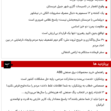
وقوع انفجار در تاسیسات گازی شهر جبیل عربستان
یک کشته و ۱۲ مسموم به دنبال مصرف مشروبات الکلی در نیشابور
دیپلماسی با عربستان نتیجه‌بخش نیست؛ پاسخ نظامی ضروری است
مقاومت یمن؛ دو خیز اساسی
توافقِ بدونِ تاییدِ رهبری؛ تنها یک قراردادِ بی‌ارزش است
۳۰ سال واگذاری و خروج ثروت ملی؛ گام دوم تضعیف بنیه مردم وایجاد نارضایتی در بین
احاد مردم
سفر فرمانده سنتکام به اراضی اشغالی
پربازدید ها
راهنمای خرید محصولات برق صنعتی ABB
پزشکیان: خدمت بی‌منت و مشارکت مردمی، پایه حل مشکلات کشور است
صمصامی خطاب به پزشکیان: به شما اطلاعات غلط دادند؛ مردم را ساده‌لوح فرض نکنید!
3 اشتباه رایج در انتخاب رنگ صنعتی که هزینه‌اش را سال‌ها می‌پردازید...
«چرا نباید از شما متنفر باشند؟»؛ پاسخ معنادار یک کاربر خارجی به قدرت و توانمندی
ایرانیان