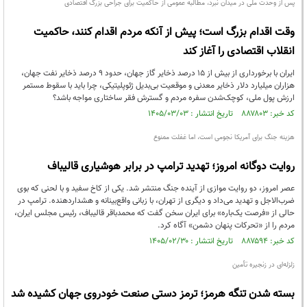
پس از وحدت ملی در میدان نبرد، مطالبه عمومی از حاکمیت برای جراحی بزرگ اقتصادی
وقت اقدام بزرگ است؛ پیش از آنکه مردم اقدام کنند، حاکمیت
انقلاب اقتصادی را آغاز کند
ایران با برخورداری از بیش از ۱۵ درصد ذخایر گاز جهان، حدود ۹ درصد ذخایر نفت جهان،
هزاران میلیارد دلار ذخایر معدنی و موقعیت بی‌بدیل ژئوپلیتیکی، چرا باید با سقوط مستمر
ارزش پول ملی، کوچک‌شدن سفره مردم و گسترش فقر ساختاری مواجه باشد؟
کد خبر: ۸۸۷۸۰۳ تاریخ انتشار : ۱۴۰۵/۰۳/۰۳
هزینه جنگ برای آمریکا نجومی است، اما غفلت ممنوع
روایت دوگانه امروز؛ تهدید ترامپ در برابر هوشیاری قالیباف
عصر امروز، دو روایت موازی از آینده جنگ منتشر شد. یکی از کاخ سفید و با لحنی که بوی
ضرب‌الاجل و تهدید می‌داد و دیگری از تهران، با زبانی واقع‌بینانه و هشداردهنده. ترامپ در
حالی از «فرصت یک‌باره» برای ایران سخن گفت که محمدباقر قالیباف، رئیس مجلس ایران،
مردم را از «تحرکات پنهان دشمن» آگاه کرد.
کد خبر: ۸۸۷۵۹۴ تاریخ انتشار : ۱۴۰۵/۰۲/۳۰
زلزله‌ای در زنجیره تأمین
بسته شدن تنگه هرمز؛ ترمز دستی صنعت خودروی جهان کشیده شد