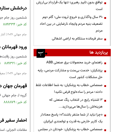
توافقِ بدونِ تاییدِ رهبری؛ تنها یک قراردادِ بی‌ارزش
درخشش ستاره‌ها؛
است
۳۰ سال واگذاری و خروج ثروت ملی؛ گام دوم
ششمین روز جام جهانی ۲۰۲۶ با قدرت‌نمایی مدعیان ه
تضعیف بنیه مردم وایجاد نارضایتی در بین احاد
کد خبر: ۸۸۹۳۳۴ تاریخ انتشار : ۱۴۰۵/۰۳/۲۷
مردم
جام جهانی ۲۰۲۶ | آغاز کار مدعیان بزرگ در گروه‌های I و J
سفر فرمانده سنتکام به اراضی اشغالی
ورود قهرمانان 
پربازدید ها
ششمین روز رقابت‌های جام جهانی ۲۰۲۶ یکی از جذاب‌ت
راهنمای خرید محصولات برق صنعتی ABB
کد خبر: ۸۸۹۳۲۱ تاریخ انتشار : ۱۴۰۵/۰۳/۲۶
پزشکیان: خدمت بی‌منت و مشارکت مردمی، پایه
جام جهانی ۲۰۲۶ | معرفی گروه J
حل مشکلات کشور است
صمصامی خطاب به پزشکیان: به شما اطلاعات غلط
قهرمان جهان در
دادند؛ مردم را ساده‌لوح فرض نکنید!
گروه J جام جهانی ۲۰۲۶ یکی از گروه‌های جذاب و پرتنوع این رقابت‌ها محسوب می‌شود؛ گروهی که در آن آرژانتین، الجزایر، اتریش و اردن حضور دارند.
3 اشتباه رایج در انتخاب رنگ صنعتی که
کد خبر: ۸۸۸۸۷۹ تاریخ انتشار : ۱۴۰۵/۰۳/۲۰
هزینه‌اش را سال‌ها می‌پردازید...
«چرا نباید از شما متنفر باشند؟»؛ پاسخ معنادار
احضار سفیر فرا
یک کاربر خارجی به قدرت و توانمندی ایرانیان
صمصامی خطاب به پزشکیان: خودتان در مجلس
مقامات الجزایر، است