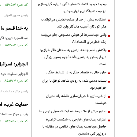
بودید؛ دیدید انتقادات نمایندگان درباره گران‌سازی
کد خبر: ۸۶۰۵۰۷ تاریخ انتشار : ۱۴۰۳/۰۹/۲۵
ارز بود، نه واگذاری ایران‌خودرو
رئیس جمهور الجزایر:
استفاده بیش از حد از صفحه‌نمایش می‌تواند به
مغز کودکان آسیب ماندگار وارد کند
به خدا قسم ما
وقتی دیتاسنترها از هوش مصنوعی جلو می‌زنند؛
عبدالمجید تبون: اگر مرز می
زنگ خطر برای اقتصاد AI
کد خبر: ۸۵۲۰۰۷ تاریخ انتشار : ۱۴۰۳/۰۵/۲۹
واکنش امام جمعه اردبیل به سخنان باقر خرازی:
دروغ بستن به رهبری قطعاً جرم بسیار بزرگی
الجزایر: اسرائی
است
جای خالی «اقتصاد جنگی» در شرایط جنگی
الجزایر تسلیت خود ر
بسنت مدعی شد: به زودی شاهد توافق با ایران
کد خبر: ۸۵۰۶۰۳ تاریخ انتشار : ۱۴۰۳/۰۵/۱۱
خواهیم بود
رئیس مرکز مطالعات الج
از خبرسازی تا جریان‌سازی نقشه راه مدیران
هوشمند
حمایت غرب، اسر
صدور بیش از ۹۰ درصد هدایت تحصیلی نهمی ها
رئیس مرکز مطالعات ا
اعتراف رسانه‌های خارجی به شکست ترامپ؛
کد خبر: ۸۴۶۰۹۰ تاریخ انتشار : ۱۴۰۳/۰۲/۲۵
حاصل مجاهدت رسانه‌های انقلابی در مقابله با
دروغ‌پراکنی دشمنان