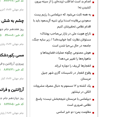
کد خبر: ۸۹۰۳۲۸ تاریخ انتشار : ۱۴۰۵/۰۴/۱۱
اعدام بد است اما قلب تپنده‌ای را از سینه بیرون
کشیدن نه!
جام جهانی ۲۰۲۶؛ آخرین معادلات مرحله گروهی در سه گروه J، K و L
به همه ثابت می‌شود که دیپلماسی با رژیم پست
چشم به شش نب
سعودی بی‌فایده است| برای تنبیه آل‌سعود باید با
اقدام نظامی تحقیرشان کنیم
روز هفدهم جام جهانی ۲۰۲۶، آخرین پرده مرحله گروهی این رقابت‌هاست؛ جایی که تکلیف آخرین تیم‌های صعودکننده به مرحله یک‌شانزده
تاراج هویت ملی در بازار بی‌صاحب پوشاک؛
کد خبر: ۸۹۰۰۰۸ تاریخ انتشار : ۱۴۰۵/۰۴/۰۶
مسئولان نظارت کجا خوابیده‌اند؟ / زیر سایه جنگ،
جام جهانی ۲۰۲۶؛ پایان روز دوازدهم و صعود زودهنگام مدعیان
جامعه در حال بی‌حیا شدن است
هوش مصنوعی چگونه عملیات فضاپیماها و
مسی رکوردشکنی 
ماهواره‌ها را تغییر می‌دهد؟
پیروزی آرژانتین و فرانسه، دومین 
انفجارها کی‌یف را دوباره لرزاند
کد خبر: ۸۸۹۷۳۱ تاریخ انتشار : ۱۴۰۵/۰۴/۰۲
وقوع انفجار در تاسیسات گازی شهر جبیل
عربستان
جام جهانی ۲۰۲۶؛ آغاز روزی سرنوشت‌ساز در میانه مرحله گروهی
یک کشته و ۱۲ مسموم به دنبال مصرف مشروبات
آرژانتین و فران
الکلی در نیشابور
روز دوازدهم جام جهانی ۲۰۲۶ با چهار دیدار مهم و تأثیرگذار پ
دیپلماسی با عربستان نتیجه‌بخش نیست؛ پاسخ
کد خبر: ۸۸۹۷۰۵ تاریخ انتشار : ۱۴۰۵/۰۴/۰۱
نظامی ضروری است
مقاومت یمن؛ دو خیز اساسی
جام جهانی ۲۰۲۶ | پایان روز ششم مرحله گروهی