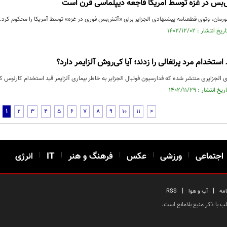
ش‌بس در غزه توسط آمریکا فاجعه دیپلماسی قرن است
ورمان، وتوی قطعنامه پیشنهادی الجزایر برای «آتش‌بس فوری در غزه» توسط آمریکا را محکوم کرد.
 استخدام مرد پرتغالی را زدند؛ آیا کی‌روش آلزایمر دارد؟
ی الجزایری منتشر شده که فدارسیون فوتبال الجزایر به خاطر بیماری آلزایمر قید استخدام کارلوس 
1
2
3
4
5
6
7
8
9
10
11
>
اجتماعی
|
ورزشی
|
عکس
|
فرهنگ و هنر
|
IT
|
انرژی
|
|
امه
آب و هوا
RSS
 با ذکر منبع بلامانع است.