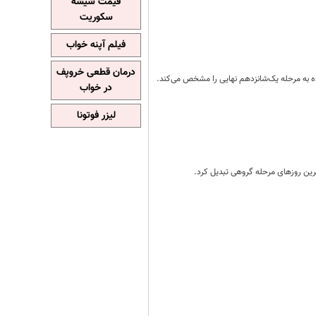
قیمت شیشه
سکوریت
فیلم آپنه خواب
درمان قطعی خروپف
در خواب
لیزر فوتونا