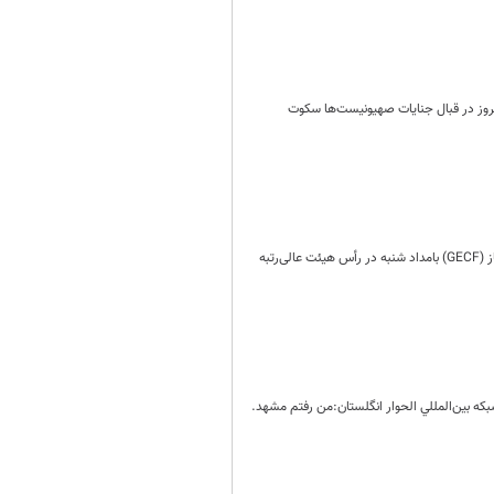
امروز در قبال جنایات صهیونیست‌ها سکوت
رئیس جمهور به منظور انجام دیدار رسمی دوجانبه و نیز شرکت در هفتمین نشست مجمع سران کشورهای صادرکننده گاز (GECF) بامداد شنبه در رأس هیئت عالی‌رتبه
كه بين‌المللي الحوار انگلستان:من رفتم مشهد.