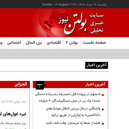
يکشنبه ۱۸ مرداد ۱۴۰۵
|
Sunday , 09 August 2026
صفحه نخست
بولتن ۲
اقتصادی
بین الملل
اجتماعی
ور
آخرین اخبار
هشدار صنعا به عربستان: وقت تلف نکنید
الجزایر
آخرین اخبار
۵ متهم در پرونده قتل حمیدرضا رجب‌زاده دستگیر
شدند/ یک زن در میان دستگیرشدگان + جزئیات
جام جهانی ۲۰۲۶؛ آغاز روز پنجم مرحله یک‌شانزدهم نهایی
واشنگتن درحال بررسی انتقال موشک‌های
نبرد غول‌های ا
«آتاکامس» به اوکراین از طریق ترکیه
هشدار صنعا به عربستان: وقت تلف نکنید
روز پنجم مرحله یک‌شانزدهم نهایی ج