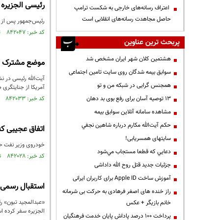
رئیسی الجزیره 
اعتراف رسانه‌های خارجی به شکست ترامپ
حاصل مجاهدت رسانه‌های انقلابی است
رئیس‌جمهور پس از ا
کد خبر: ۸۴۲۰۴۷ تاریخ انتشار : ۱۴۰۲/۱۲/۱۳
پربحث ترین عناوین
هشتمین کلان شهر ایران مشخص شد
موضع مشترک ای
سوابق بیمه شدگان روی سایت تامین اجتماعی
آیت‌الله رئیسی در 
همجنس گرایی در شبکه من و تو
آمریکا از جنایتگری 
13 توصیه آسان برای رفع بوی بد دهان
کد خبر: ۸۴۲۰۳۳ تاریخ انتشار : ۱۴۰۲/۱۲/۱۳
مشاهده سامانه آنلاين سوابق بیمه
حكم آيت‌الله مكارم درباره شاهين نجفي
اتفاق عجیبی که
سایتهای همسریابی!
خودروی وزیر نفت حی
دعايي كه قطعا مستجاب مي‌شود
کد خبر: ۸۴۲۰۲۸ تاریخ انتشار : ۱۴۰۲/۱۲/۱۳
جزئیات جدید قتل روح الله داداشی
آموزش ساخت Apple ID برای کاربران ایرانی
استقبال رسمی ر
راز خنده های اصغر فرهادی به حرکت بی شرمانه
«عبدالمجید تبون» ر
خانم بازیگر + عکس
الجزیره سفر کرده ا
پرداخت ۱۰۰ درصد پاداش پایان خدمت فرهنگیان