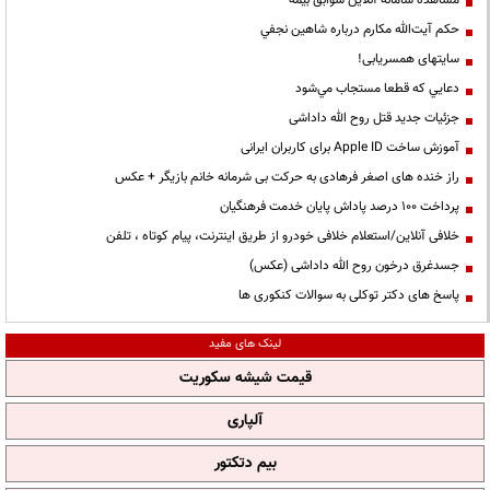
مشاهده سامانه آنلاين سوابق بیمه
حكم آيت‌الله مكارم درباره شاهين نجفي
سایتهای همسریابی!
دعايي كه قطعا مستجاب مي‌شود
جزئیات جدید قتل روح الله داداشی
آموزش ساخت Apple ID برای کاربران ایرانی
راز خنده های اصغر فرهادی به حرکت بی شرمانه خانم بازیگر + عکس
پرداخت ۱۰۰ درصد پاداش پایان خدمت فرهنگیان
خلافی آنلاین/استعلام خلافی خودرو از طریق اینترنت، پیام کوتاه ، تلفن
جسدغرق درخون روح الله داداشی (عکس)
پاسخ های دکتر توکلی به سوالات کنکوری ها
لینک های مفید
قیمت شیشه سکوریت
آلپاری
بیم دتکتور