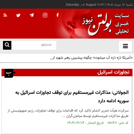
شنبه ۱۷ مرداد ۱۴۰۵
|
Saturday , 08 August 2026
از
و
ته
«آمریکا ذرّه ذرّه آب میشود»؛ چگونه پیشبینی رهبر شهید از افول ابرقدرت به حقیقت پیوست؟
ن
نو
تجاوزات اسرائیل
الجولانی: مذاکرات غیرمستقیم برای توقف تجاوزات اسرائیل به
سوریه ادامه دارد
سرکرده هیأت تحریر الشام تاکید کرد که اقدامات برای توقف تجاوزات رژیم صهیونیستی از
طریق مذاکرات غیرمستقیم توسط میانجی‌گران ...
کد خبر: ۸۷۰۴۱۱ تاریخ انتشار : ۱۴۰۴/۰۴/۰۴