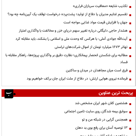
تکذیب شایعه «معافیت سربازان فراری»
تقسیم غنایم مدیران یا دفاع از تولید؛ پشت‌پرده درخواست توقف یک آیین‌نامه چه بود؟
جهان با افزایش قیمت مواد غذایی مواجه است
هشدار حاجی دلیگانی درباره تغییر سهم دریای خزر و مخالفت با واگذاری امتیاز
آیت‌الله جوادی آملی: با هرکس که وحدت ملی و اسلامی را بشکند، باید مقابله کرد
تهاتر ۱۶۷۳ میلیارد تومان از اموال شرکت‌های تراستی
مطالبه برای شکستن انحصار پیمانکاری؛ نظارت دقیق بر واگذاری پروژه‌ها، راهکار مقابله با
فساد
فرق است میان مجاهدان در میدان و ساکتین
فرمانده نیروی هوایی ارتش: در دفاع از ملت ایران جان برکف خواهیم بود
پربحث ترین عناوین
هشتمین کلان شهر ایران مشخص شد
سوابق بیمه شدگان روی سایت تامین اجتماعی
همجنس گرایی در شبکه من و تو
13 توصیه آسان برای رفع بوی بد دهان