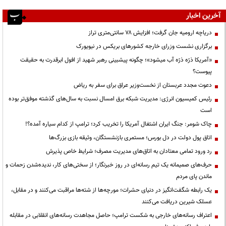
آخرین اخبار
دریاچه ارومیه جان گرفت؛ افزایش ۷۸ سانتی‌متری تراز
برگزاری نشست وزرای خارجه کشورهای بریکس در نیویورک
«آمریکا ذرّه ذرّه آب میشود»؛ چگونه پیشبینی رهبر شهید از افول ابرقدرت به حقیقت
پیوست؟
دعوت مجدد عربستان از نخست‌وزیر عراق برای سفر به ریاض
رئیس کمیسیون انرژی: مدیریت شبکه برق امسال نسبت به سال‌های گذشته موفق‌تر بوده
است
چاک شومر: جنگ ایران اشتغال آمریکا را تخریب کرد؛ ترامپ از کدام سیاره آمده؟!
اتاق پول دولت در دل بورس؛ مستمری بازنشستگان، وثیقه بازی بزرگ‌ها
رد ورود تمامی معتادان به اتاق‌های مدیریت مصرف؛ شرایط خاص پذیرش
حرف‌های صمیمانه یک تیم رسانه‌ای در روز خبرنگار؛ از سختی‌های کار، ندیده‌شدن زحمات و
ماندن پای مردم
یک رابطه شگفت‌انگیز در دنیای حشرات؛ مورچه‌ها از شته‌ها مراقبت می‌کنند و در مقابل،
عسلک شیرین دریافت می‌کنند
اعتراف رسانه‌های خارجی به شکست ترامپ؛ حاصل مجاهدت رسانه‌های انقلابی در مقابله