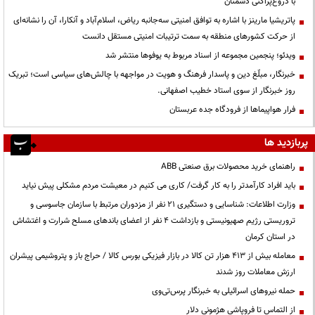
با دروغ‌پراکنی دشمنان
پاتریشیا مارینز با اشاره به توافق امنیتی سه‌جانبه ریاض، اسلام‌آباد و آنکارا، آن را نشانه‌ای
از حرکت کشورهای منطقه به سمت ترتیبات امنیتی مستقل دانست
ویدئو؛ پنجمین مجموعه از اسناد مربوط به یوفوها منتشر شد
خبرنگار، مبلّغ دین و پاسدار فرهنگ و هویت در مواجهه با چالش‌های سیاسی است؛ تبریک
روز خبرنگار از سوی استاد خطیب اصفهانی.
فرار هواپیماها از فرودگاه جده عربستان
پربازدید ها
راهنمای خرید محصولات برق صنعتی ABB
باید افراد کارآمدتر را به کار گرفت/ کاری می کنیم در معیشت مردم مشکلی پیش نیاید
وزارت اطلاعات: شناسایی و دستگیری ۲۱ نفر از مزدوران مرتبط با سازمان جاسوسی و
تروریستی رژیم صهیونیستی و بازداشت ۴ نفر از اعضای باندهای مسلح شرارت و اغتشاش
در استان کرمان
معامله بیش از ۴۱۳ هزار تن کالا در بازار فیزیکی بورس کالا / حراج باز و پتروشیمی پیشران
ارزش معاملات روز شدند
حمله نیروهای اسرائیلی به خبرنگار پرس‌تی‌وی
از التماس تا فروپاشی هژمونی دلار