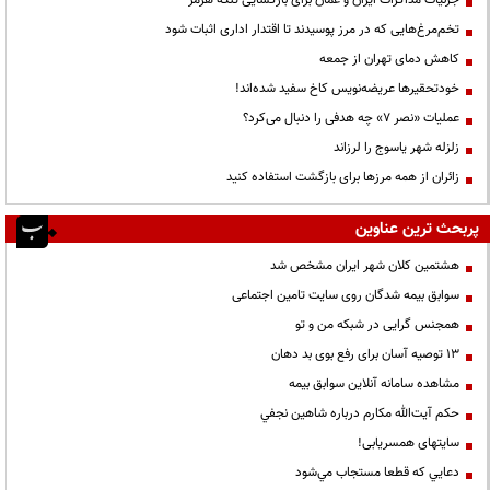
جزئیات مذاکرات ایران و عمان برای بازگشایی تنگه هرمز
تخم‌مرغ‌هایی که در مرز پوسیدند تا اقتدار اداری اثبات شود
کاهش دمای تهران از جمعه
خودتحقیرها عریضه‌نویس کاخ سفید شده‌اند!
عملیات «نصر ۷» چه هدفی را دنبال می‌کرد؟
زلزله شهر یاسوج را لرزاند
زائران از همه مرزها برای بازگشت استفاده کنید
پربحث ترین عناوین
هشتمین کلان شهر ایران مشخص شد
سوابق بیمه شدگان روی سایت تامین اجتماعی
همجنس گرایی در شبکه من و تو
13 توصیه آسان برای رفع بوی بد دهان
مشاهده سامانه آنلاين سوابق بیمه
حكم آيت‌الله مكارم درباره شاهين نجفي
سایتهای همسریابی!
دعايي كه قطعا مستجاب مي‌شود