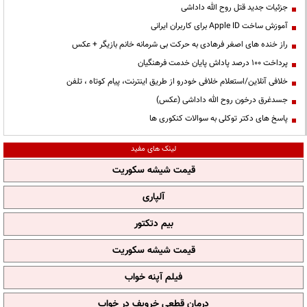
جزئیات جدید قتل روح الله داداشی
آموزش ساخت Apple ID برای کاربران ایرانی
راز خنده های اصغر فرهادی به حرکت بی شرمانه خانم بازیگر + عکس
پرداخت ۱۰۰ درصد پاداش پایان خدمت فرهنگیان
خلافی آنلاین/استعلام خلافی خودرو از طریق اینترنت، پیام کوتاه ، تلفن
جسدغرق درخون روح الله داداشی (عکس)
پاسخ های دکتر توکلی به سوالات کنکوری ها
لینک های مفید
قیمت شیشه سکوریت
آلپاری
بیم دتکتور
قیمت شیشه سکوریت
فیلم آپنه خواب
درمان قطعی خروپف در خواب