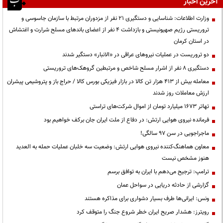
آخرین اخبار
وزارت اطلاعات: شناسایی و دستگیری ۲۱ نفر از مزدوران مرتبط با سازمان جاسوسی و
تروریستی رژیم صهیونیستی و بازداشت ۴ نفر از اعضای باندهای مسلح شرارت و اغتشاش
در استان کرمان
دو تروریست در عملیات نیروهای عراقی در «الانبار» دستگیر شدند
دستگیری ۸ نفر از اشرار مسلح شاخص و مرتبطین گروهک‌های تروریستی
معامله بیش از ۴۱۳ هزار تن کالا در بازار فیزیکی بورس کالا / حراج باز و پتروشیمی پیشران
ارزش معاملات روز شدند
تهاتر ۱۶۷۳ میلیارد تومان از اموال شرکت‌های تراستی
فرمانده نیروی هوایی ارتش: در دفاع از ملت ایران جان برکف خواهیم بود
ماجراجویی در سن ۹۷ سالگی!
معاون هماهنگ‌کننده نیروی هوایی ارتش: وضعیت سه خلبان عملیات حمله به العدید
هنوز مشخص نیست
ترامپ: ترجیح می‌دهم با ایران به توافق برسم
گزارشی از حادثه دریایی در سواحل عمان
ونس: ایرانی‌ها طرف بسیار دشواری برای مذاکره هستند
رویترز: هشدار صریح ایران خطر شروع جنگ را متوقف کرد