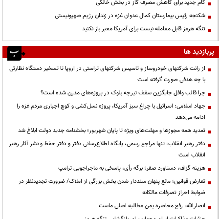
گام جدید برای کاهش مصرف گاز در بخش خانگی
شکنجه رئیس بیمارستان کمال عدوان غزه در زندان رژیم صهیونیستی
تنگه هرمز قابل معامله نیست برای آمریکا معبر باز نکنید
پربازدید ها
از رانت‌ شرکتهای خودروساز و تاسیس شرکتهای تراستی در اروپا تا تسخیر دستگاه نظارتی
با چه هدفی صورت گرفته است
چرا قالب وافل جایگزین سقف تیرچه بلوک در پروژه‌های مدرن شده است؟
جهاد اسلامی: اسرائیل با چراغ سبز آمریکا، پروژه نسل‌کشی و کوچ اجباری مردم غزه را
ادامه می‌دهد
تمدید همه مجوزها و مهلت‌های ویژه تا پایان شهریور؛ بخشنامه جدید دولت ابلاغ شد
دفتر رهبر انقلاب: تنها مراجع رسمی، پایگاه اطلاع‌رسانی دفتر و دفتر حفظ و نشر آثار رهبر
انقلاب است
هزینه گزاف، دستاورد صفر؛ برگه رأی، پاسخی به ماجراجویی ترامپ
تعارض قوانین؛ مانع پنهان سنددار شدن بخش بزرگی از املاک/ ضرورت تجدیدنظر در
ضوابط احراز تصرفات مالکانه
انصارالله: رفع محاصره یمن مطالبه اصلی ماست