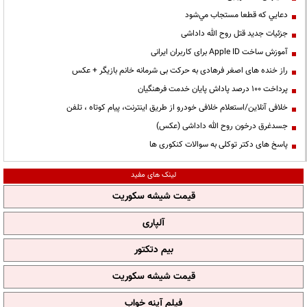
دعايي كه قطعا مستجاب مي‌شود
جزئیات جدید قتل روح الله داداشی
آموزش ساخت Apple ID برای کاربران ایرانی
راز خنده های اصغر فرهادی به حرکت بی شرمانه خانم بازیگر + عکس
پرداخت ۱۰۰ درصد پاداش پایان خدمت فرهنگیان
خلافی آنلاین/استعلام خلافی خودرو از طریق اینترنت، پیام کوتاه ، تلفن
جسدغرق درخون روح الله داداشی (عکس)
پاسخ های دکتر توکلی به سوالات کنکوری ها
لینک های مفید
قیمت شیشه سکوریت
آلپاری
بیم دتکتور
قیمت شیشه سکوریت
فیلم آپنه خواب