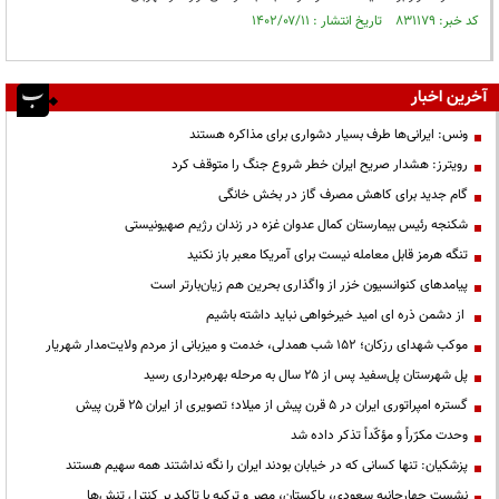
کد خبر: ۸۳۱۱۷۹ تاریخ انتشار : ۱۴۰۲/۰۷/۱۱
آخرین اخبار
ونس: ایرانی‌ها طرف بسیار دشواری برای مذاکره هستند
رویترز: هشدار صریح ایران خطر شروع جنگ را متوقف کرد
گام جدید برای کاهش مصرف گاز در بخش خانگی
شکنجه رئیس بیمارستان کمال عدوان غزه در زندان رژیم صهیونیستی
تنگه هرمز قابل معامله نیست برای آمریکا معبر باز نکنید
پیامدهای کنوانسیون خزر از واگذاری بحرین هم زیان‌بارتر است
از دشمن ذره ای امید خیرخواهی نباید داشته باشیم
موکب شهدای رزکان؛ ۱۵۲ شب همدلی، خدمت و میزبانی از مردم ولایت‌مدار شهریار
پل شهرستان پل‌سفید پس از ۲۵ سال به مرحله بهره‌برداری رسید
گستره امپراتوری ایران در ۵ قرن پیش از میلاد؛ تصویری از ایران ۲۵ قرن پیش
وحدت مکرّراً و مؤکّداً تذکر داده شد
پزشکیان: تنها کسانی که در خیابان بودند ایران را نگه نداشتند همه سهیم هستند
نشست چهارجانبه سعودی، پاکستان، مصر و ترکیه با تاکید بر کنترل تنش‌ها