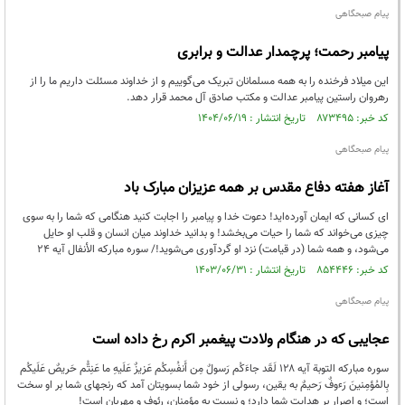
پیام صبحگاهی
پیامبر رحمت؛ پرچمدار عدالت و برابری
این میلاد فرخنده را به همه مسلمانان تبریک می‌گوییم و از خداوند مسئلت داریم ما را از
رهروان راستین پیامبر عدالت و مکتب صادق آل‌ محمد قرار دهد.
کد خبر: ۸۷۳۴۹۵ تاریخ انتشار : ۱۴۰۴/۰۶/۱۹
پیام صبحگاهی
آغاز هفته دفاع مقدس بر همه عزیزان مبارک باد
ای کسانی که ایمان آورده‌اید! دعوت خدا و پیامبر را اجابت کنید هنگامی که شما را به سوی
چیزی می‌خواند که شما را حیات می‌بخشد! و بدانید خداوند میان انسان و قلب او حایل
می‌شود، و همه شما (در قیامت) نزد او گردآوری می‌شوید!/ سوره مبارکه الأنفال آیه ۲۴
کد خبر: ۸۵۴۴۴۶ تاریخ انتشار : ۱۴۰۳/۰۶/۳۱
پیام صبحگاهی
عجایبی که در هنگام ولادت پیغمبر اکرم رخ داده است
سوره مبارکه التوبة آیه ۱۲۸ لَقَد جاءَكُم رَسولٌ مِن أَنفُسِكُم عَزيزٌ عَلَيهِ ما عَنِتُّم حَريصٌ عَلَيكُم
بِالمُؤمِنينَ رَءوفٌ رَحيمٌ به یقین، رسولی از خود شما بسویتان آمد که رنجهای شما بر او سخت
است؛ و اصرار بر هدایت شما دارد؛ و نسبت به مؤمنان، رئوف و مهربان است!