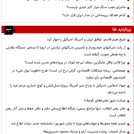
ماجرای نصب سنگ مزار اکبر عبدی چیست؟
کدام اهداف زیرساختی در مدار ایران قرار دارد؟
پربازدید ها
شیخ نعیم قاسم: توافق ایران و آمریکا، اسرائیل را مهار کرد
از رانت‌ شرکتهای خودروساز و تاسیس شرکتهای تراستی در اروپا تا تسخیر دستگاه نظارتی
با چه هدفی صورت گرفته است
چرا قالب وافل جایگزین سقف تیرچه بلوک در پروژه‌های مدرن شده است؟
صمصامی: ریشه مشکلات اقتصادی، گرانی نرخ ارز است/ طرح «تقویت پول ملی» در
کمیسیون اقتصادی رأی نیاورد
جهاد اسلامی: اسرائیل با چراغ سبز آمریکا، پروژه نسل‌کشی و کوچ اجباری مردم غزه را
ادامه می‌دهد
میناب؛ شهرِ مقبره‌های کوچک!
دفتر رهبر انقلاب: تنها مراجع رسمی، پایگاه اطلاع‌رسانی دفتر و دفتر حفظ و نشر آثار رهبر
انقلاب است
تمدید همه مجوزها و مهلت‌های ویژه تا پایان شهریور؛ بخشنامه جدید دولت ابلاغ شد
مدالِ اعتماد؛ روایت مدیریت آرام و نزدیک محمود خسروی‌وفا