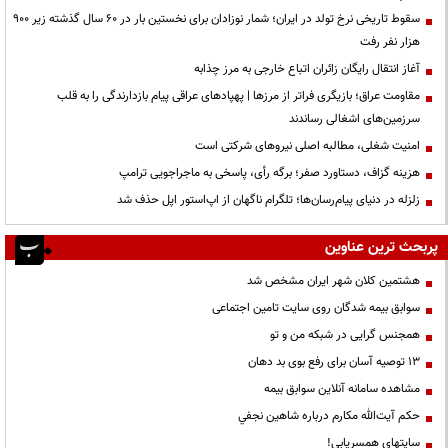
سقوط تاریخی نرخ تولد در ایران؛ شمار نوزادان برای نخستین بار در ۶۰ سال گذشته زیر ۹۰۰
هزار نفر رفت
آغاز انتقال رایگان زائران اتباع خارجی به مرز چذابه
مقاومت عراق؛ بازیگری فراتر از مرزها | پهپادهای عراقی پیام بازدارندگی را به قلب
سرزمین‌های اشغالی رساندند
‌امنیت شغلی، مطالبه اصلی نیروهای شرکتی است
هزینه گزاف، دستاورد صفر؛ برگه رأی، پاسخی به ماجراجویی ترامپ
زلزله در دنیای پیام‌رسان‌ها؛ تلگرام ناگهان از اپ‌استور اپل حذف شد
پربحث ترین عناوین
هشتمین کلان شهر ایران مشخص شد
سوابق بیمه شدگان روی سایت تامین اجتماعی
همجنس گرایی در شبکه من و تو
13 توصیه آسان برای رفع بوی بد دهان
مشاهده سامانه آنلاين سوابق بیمه
حكم آيت‌الله مكارم درباره شاهين نجفي
سایتهای همسریابی!