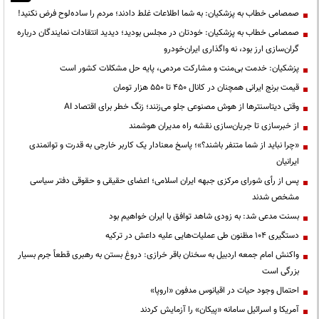
صمصامی خطاب به پزشکیان: به شما اطلاعات غلط دادند؛ مردم را ساده‌لوح فرض نکنید!
صمصامی خطاب به پزشکیان: خودتان در مجلس بودید؛ دیدید انتقادات نمایندگان درباره
گران‌سازی ارز بود، نه واگذاری ایران‌خودرو
پزشکیان: خدمت بی‌منت و مشارکت مردمی، پایه حل مشکلات کشور است
قیمت‌ برنج ایرانی همچنان در کانال ۴۵۰ تا ۵۵۰ هزار تومان
وقتی دیتاسنترها از هوش مصنوعی جلو می‌زنند؛ زنگ خطر برای اقتصاد AI
از خبرسازی تا جریان‌سازی نقشه راه مدیران هوشمند
«چرا نباید از شما متنفر باشند؟»؛ پاسخ معنادار یک کاربر خارجی به قدرت و توانمندی
ایرانیان
پس از رأی شورای مرکزی جبهه ایران اسلامی؛ اعضای حقیقی و حقوقی دفتر سیاسی
مشخص شدند
بسنت مدعی شد: به زودی شاهد توافق با ایران خواهیم بود
دستگیری ۱۰۴ مظنون طی عملیات‌هایی علیه داعش در ترکیه
واکنش امام جمعه اردبیل به سخنان باقر خرازی: دروغ بستن به رهبری قطعاً جرم بسیار
بزرگی است
احتمال وجود حیات در اقیانوس مدفون «اروپا»
آمریکا و اسرائیل سامانه «پیکان» را آزمایش کردند