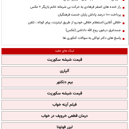
راز خنده های اصغر فرهادی به حرکت بی شرمانه خانم بازیگر + عکس
پرداخت ۱۰۰ درصد پاداش پایان خدمت فرهنگیان
خلافی آنلاین/استعلام خلافی خودرو از طریق اینترنت، پیام کوتاه ، تلفن
جسدغرق درخون روح الله داداشی (عکس)
پاسخ های دکتر توکلی به سوالات کنکوری ها
لینک های مفید
قیمت شیشه سکوریت
آلپاری
بیم دتکتور
قیمت شیشه سکوریت
فیلم آپنه خواب
درمان قطعی خروپف در خواب
لیزر فوتونا