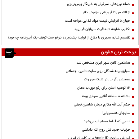
حمله نیروهای اسرائیلی به خبرنگار پرس‌تی‌وی
از التماس تا فروپاشی هژمونی دلار
جهان با افزایش قیمت مواد غذایی مواجه است
تکذیب شایعه «معافیت سربازان فراری»
تقسیم غنایم مدیران یا دفاع از تولید؛ پشت‌پرده درخواست توقف یک آیین‌نامه چه بود؟
پربحث ترین عناوین
هشتمین کلان شهر ایران مشخص شد
سوابق بیمه شدگان روی سایت تامین اجتماعی
همجنس گرایی در شبکه من و تو
13 توصیه آسان برای رفع بوی بد دهان
مشاهده سامانه آنلاين سوابق بیمه
حكم آيت‌الله مكارم درباره شاهين نجفي
سایتهای همسریابی!
دعايي كه قطعا مستجاب مي‌شود
جزئیات جدید قتل روح الله داداشی
آموزش ساخت Apple ID برای کاربران ایرانی