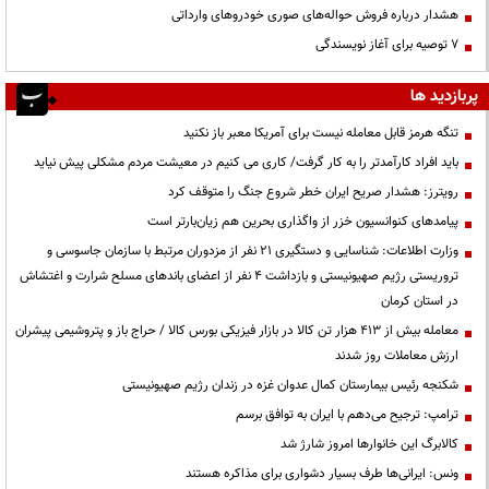
هشدار درباره فروش حواله‌های صوری خودروهای وارداتی
۷ توصیه برای آغاز نویسندگی
پربازدید ها
تنگه هرمز قابل معامله نیست برای آمریکا معبر باز نکنید
باید افراد کارآمدتر را به کار گرفت/ کاری می کنیم در معیشت مردم مشکلی پیش نیاید
رویترز: هشدار صریح ایران خطر شروع جنگ را متوقف کرد
پیامدهای کنوانسیون خزر از واگذاری بحرین هم زیان‌بارتر است
وزارت اطلاعات: شناسایی و دستگیری ۲۱ نفر از مزدوران مرتبط با سازمان جاسوسی و
تروریستی رژیم صهیونیستی و بازداشت ۴ نفر از اعضای باندهای مسلح شرارت و اغتشاش
در استان کرمان
معامله بیش از ۴۱۳ هزار تن کالا در بازار فیزیکی بورس کالا / حراج باز و پتروشیمی پیشران
ارزش معاملات روز شدند
شکنجه رئیس بیمارستان کمال عدوان غزه در زندان رژیم صهیونیستی
ترامپ: ترجیح می‌دهم با ایران به توافق برسم
کالابرگ این خانوارها امروز شارژ شد
ونس: ایرانی‌ها طرف بسیار دشواری برای مذاکره هستند