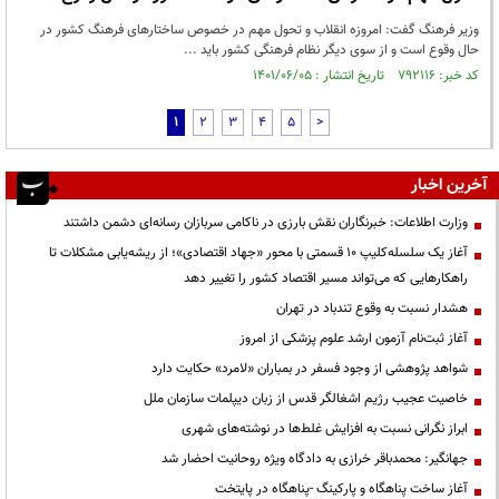
وزیر فرهنگ گفت: امروزه انقلاب و تحول مهم در خصوص ساختارهای فرهنگ کشور در
حال وقوع است و از سوی دیگر نظام فرهنگی کشور باید ...
کد خبر: ۷۹۲۱۱۶ تاریخ انتشار : ۱۴۰۱/۰۶/۰۵
1
2
3
4
5
>
آخرین اخبار
وزارت اطلاعات: خبرنگاران نقش بارزی در ناکامی سربازان رسانه‌ای دشمن داشتند
آغاز یک سلسله‌کلیپ ۱۰ قسمتی با محور «جهاد اقتصادی»؛ از ریشه‌یابی مشکلات تا
راهکارهایی که می‌تواند مسیر اقتصاد کشور را تغییر دهد
هشدار نسبت به وقوع تندباد در تهران
آغاز ثبت‌نام آزمون ارشد علوم پزشکی از امروز
شواهد پژوهشی از وجود فسفر در بمباران «لامرد» حکایت دارد
خاصیت عجیب رژیم اشغالگر قدس از زبان دیپلمات سازمان ملل
ابراز نگرانی نسبت به افزایش غلط‌ها در نوشته‌های شهری
جهانگیر: محمدباقر خرازی به دادگاه ویژه روحانیت احضار شد
آغاز ساخت پناهگاه و پارکینگ -پناهگاه در پایتخت