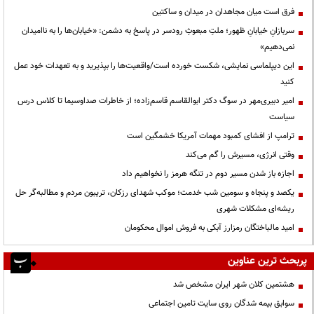
فرق است میان مجاهدان در میدان و ساکتین
سربازانِ خیابانِ ظهور؛ ملتِ مبعوثِ رودسر در پاسخ به دشمن: «خیابان‌ها را به ناامیدان
نمی‌دهیم»
این دیپلماسی نمایشی، شکست خورده است/واقعیت‌ها را بپذیرید و به تعهدات خود عمل
کنید
امیر دبیری‌مهر در سوگ دکتر ابوالقاسم قاسم‌زاده؛ از خاطرات صداوسیما تا کلاس درس
سیاست
ترامپ از افشای کمبود مهمات آمریکا خشمگین است
وقتی انرژی، مسیرش را گم می‌کند
اجازه باز شدن مسیر دوم در تنگه هرمز را نخواهیم داد
یکصد و پنجاه و سومین شب خدمت؛ موکب شهدای رزکان، تریبون مردم و مطالبه‌گر حل
ریشه‌ای مشکلات شهری
امید مالباختگان رمزارز آبکی به فروش اموال محکومان
پربحث ترین عناوین
هشتمین کلان شهر ایران مشخص شد
سوابق بیمه شدگان روی سایت تامین اجتماعی