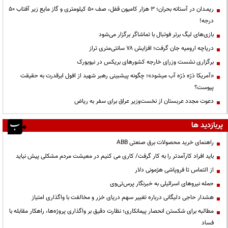
ریمـدان در آستانه بحران؛ ۳ هزار کامیون قفل، صف ۵۰ کیلومتری و گاز مایع زیر آفتاب ۵۰
درجه!
بازی‌های لیگ برتر فوتبال با تماشاگر برگزار می‌شود
دریاچه ارومیه جان گرفت؛ افزایش ۷۸ سانتی‌متری تراز
برگزاری نشست وزرای خارجه کشورهای بریکس در نیویورک
«آمریکا ذرّه ذرّه آب میشود»؛ چگونه پیشبینی رهبر شهید از افول ابرقدرت به حقیقت
پیوست؟
دعوت مجدد عربستان از نخست‌وزیر عراق برای سفر به ریاض
پربازدید ها
راهنمای خرید محصولات برق صنعتی ABB
باید افراد کارآمدتر را به کار گرفت/ کاری می کنیم در معیشت مردم مشکلی پیش نیاید
از التماس تا فروپاشی هژمونی دلار
حمله نیروهای اسرائیلی به خبرنگار پرس‌تی‌وی
هشدار حاجی دلیگانی درباره تغییر سهم دریای خزر و مخالفت با واگذاری امتیاز
مطالبه برای شکستن انحصار پیمانکاری؛ نظارت دقیق بر واگذاری پروژه‌ها، راهکار مقابله با
فساد