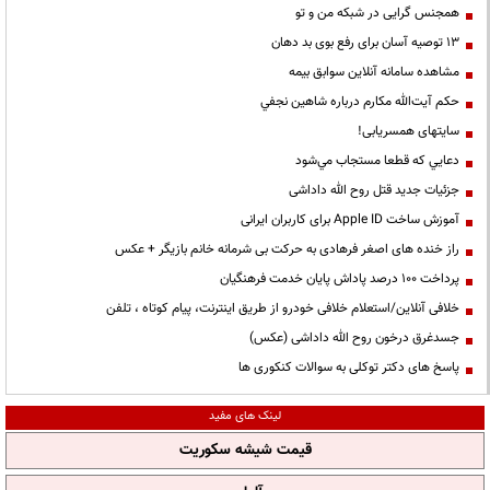
همجنس گرایی در شبکه من و تو
13 توصیه آسان برای رفع بوی بد دهان
مشاهده سامانه آنلاين سوابق بیمه
حكم آيت‌الله مكارم درباره شاهين نجفي
سایتهای همسریابی!
دعايي كه قطعا مستجاب مي‌شود
جزئیات جدید قتل روح الله داداشی
آموزش ساخت Apple ID برای کاربران ایرانی
راز خنده های اصغر فرهادی به حرکت بی شرمانه خانم بازیگر + عکس
پرداخت ۱۰۰ درصد پاداش پایان خدمت فرهنگیان
خلافی آنلاین/استعلام خلافی خودرو از طریق اینترنت، پیام کوتاه ، تلفن
جسدغرق درخون روح الله داداشی (عکس)
پاسخ های دکتر توکلی به سوالات کنکوری ها
لینک های مفید
قیمت شیشه سکوریت